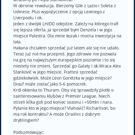
W obronie rewolucja. Bierzemy Gile z Lazio i Soleta z
Udinese. Plus wypożyczenie z opcją Leoniego z
Liverpoolu i ok.
Jeden z dwójki LH/DD odejdzie. Zależy na którego trafi
się lepsza oferta. Ja sprzedał bym Denzela i w jego
miejsce Palestra. Dla mnie kozak i mocna inwestycja na
lata.
Hakana chciałem sprzedać już latem ale się nie udało.
Teraz już nie ma przeproś. Jego zdrowie nie pozwala
na grę na najwyższym europejskim poziomie i to się
niestety nie zmieni. Sprzedać go Galaty i ok.Wraca Alex
Stanković w jego miejsce. Frattesi sprzedać
gdziekolwiek. Może Leon Goretzka w jego miejsce?
Diouf może zostać jako 5-6 pomocnik.
Król okienka to Thuram. Oby się sprawdziły plotki o
zainteresowaniu klubów z Premier League. Niech
strzeli kilka goli pod koniec sezonu i +50mln i nara.
Pytanie kto w jego miejsce? Vlahović? Richarlison, bo
ma rok kontraktu? A może Orsolini z dobrym
dryblingiem?
Podsumowując: