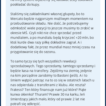
poskładać do kupy.
Staliśmy się zakładnikami własnej głupoty, bo to
Mercato będzie najgorszym możliwym momentem na
przebudowanie składu. Nie dość, że potrzebujemy
odmłodzić wiele pozycji to jeszcze musimy to zrobić w
okresie MŚ. Czyli nikt nie chce sprzedać przed
mundialem, a po mundialu będą krzyczeć +20 mln, bo
ktoś kurde dwa razy piłkę dokładnie zagrał. A i
dodatkowy fakt, że przez mundial masz mniej czasu na
przygotowanie się do sezonu.
To samo tyczy się tych wszystkich rewelacji
sprzedażowych. Tego sprzedamy, tamtego sprzedamy i
będzie kasa na transfery. Zejdźmy na ziemię, jedynie
na kim porządnie zarobimy to Bastoni (jeśli). A i to
śmiem wątpić patrząc na to co się w ostatnich latach u
nas odpierdala z transferami z klubu. Ale reszta?
Fratessi? Ten który finansuje nam już które? Piąte
kurwa okienko? Thuram? Prawie 30 na karku, leń
śmierdzący jakich mało, który od prawie 2 lat nie
potrafi się odkręcić.