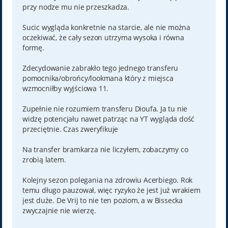
przy nodze mu nie przeszkadza.
Sucic wygląda konkretnie na starcie, ale nie można
oczekiwać, że cały sezon utrzyma wysoka i równa
formę.
Zdecydowanie zabrakło tego jednego transferu
pomocnika/obrońcy/lookmana który z miejsca
wzmocniłby wyjściowa 11.
Zupełnie nie rozumiem transferu Dioufa. Ja tu nie
widzę potencjału nawet patrząc na YT wygląda dość
przeciętnie. Czas zweryfikuje
Na transfer bramkarza nie liczyłem, zobaczymy co
zrobią latem.
Kolejny sezon polegania na zdrowiu Acerbiego. Rok
temu długo pauzował, więc ryzyko że jest już wrakiem
jest duże. De Vrij to nie ten poziom, a w Bissecka
zwyczajnie nie wierzę.