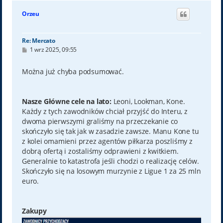
g
ó
Orzeu
r
ę
Re: Mercato
P
1 wrz 2025, 09:55
o
s
t
Można już chyba podsumować.
Nasze Główne cele na lato:
Leoni, Lookman, Kone.
Każdy z tych zawodników chciał przyjść do Interu, z
dwoma pierwszymi graliśmy na przeczekanie co
skończyło się tak jak w zasadzie zawsze. Manu Kone tu
z kolei omamieni przez agentów piłkarza poszliśmy z
dobrą ofertą i zostaliśmy odprawieni z kwitkiem.
Generalnie to katastrofa jeśli chodzi o realizację celów.
Skończyło się na losowym murzynie z Ligue 1 za 25 mln
euro.
Zakupy