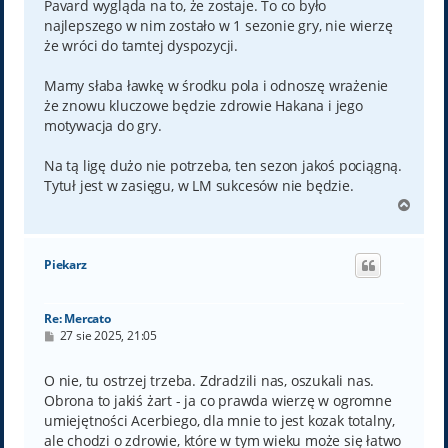
Pavard wygląda na to, że zostaje. To co było
najlepszego w nim zostało w 1 sezonie gry, nie wierzę
że wróci do tamtej dyspozycji.
Mamy słaba ławkę w środku pola i odnoszę wrażenie
że znowu kluczowe będzie zdrowie Hakana i jego
motywacja do gry.
Na tą ligę dużo nie potrzeba, ten sezon jakoś pociągną.
Tytuł jest w zasięgu, w LM sukcesów nie będzie.
N
a
g
ó
Piekarz
r
ę
Re: Mercato
P
27 sie 2025, 21:05
o
s
t
O nie, tu ostrzej trzeba. Zdradzili nas, oszukali nas.
Obrona to jakiś żart - ja co prawda wierzę w ogromne
umiejętności Acerbiego, dla mnie to jest kozak totalny,
ale chodzi o zdrowie, które w tym wieku może się łatwo