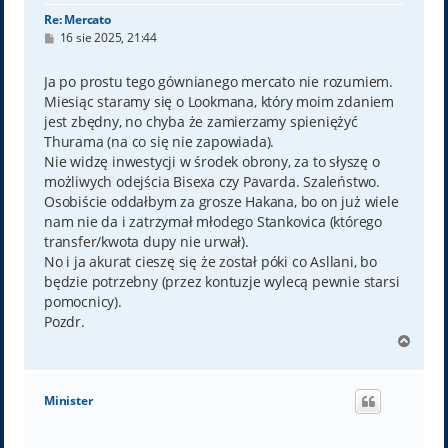
Re: Mercato
P
16 sie 2025, 21:44
o
s
t
Ja po prostu tego gównianego mercato nie rozumiem.
Miesiąc staramy się o Lookmana, który moim zdaniem
jest zbędny, no chyba że zamierzamy spieniężyć
Thurama (na co się nie zapowiada).
Nie widzę inwestycji w środek obrony, za to słyszę o
możliwych odejścia Bisexa czy Pavarda. Szaleństwo.
Osobiście oddałbym za grosze Hakana, bo on już wiele
nam nie da i zatrzymał młodego Stankovica (którego
transfer/kwota dupy nie urwał).
No i ja akurat cieszę się że został póki co Asllani, bo
będzie potrzebny (przez kontuzje wylecą pewnie starsi
pomocnicy).
Pozdr.
N
a
g
ó
Minister
r
ę