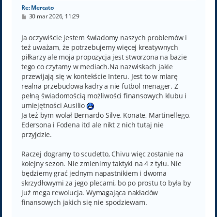
Re: Mercato
P
30 mar 2026, 11:29
o
s
t
Ja oczywiście jestem świadomy naszych problemów i
też uważam, że potrzebujemy więcej kreatywnych
piłkarzy ale moja propozycja jest stworzona na bazie
tego co czytamy w mediach.Na nazwiskach jakie
przewijają się w kontekście Interu. Jest to w miarę
realna przebudowa kadry a nie futbol menager. Z
pełną świadomością możliwości finansowych klubu i
umiejętności Ausilio
Ja też bym wolał Bernardo Silve, Konate, Martinellego,
Edersona i Fodena itd ale nikt z nich tutaj nie
przyjdzie.
Raczej dogramy to scudetto, Chivu więc zostanie na
kolejny sezon. Nie zmienimy taktyki na 4 z tyłu. Nie
będziemy grać jednym napastnikiem i dwoma
skrzydłowymi za jego plecami, bo po prostu to była by
już mega rewolucja. Wymagająca nakładów
finansowych jakich się nie spodziewam.