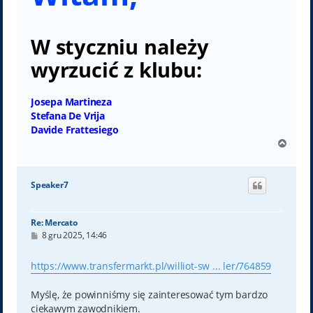
W styczniu należy
wyrzucić z klubu:
Josepa Martineza
Stefana De Vrija
Davide Frattesiego
N
a
g
ó
Speaker7
r
ę
Re: Mercato
P
8 gru 2025, 14:46
o
s
t
https://www.transfermarkt.pl/williot-sw ... ler/764859
Myślę, że powinniśmy się zainteresować tym bardzo
ciekawym zawodnikiem.