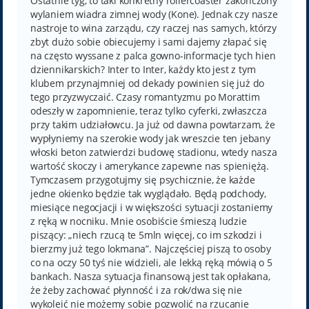
Ostatnie tyg, to taki konkretny rollercoaster zakończony
wylaniem wiadra zimnej wody (Kone). Jednak czy nasze
nastroje to wina zarządu, czy raczej nas samych, którzy
zbyt dużo sobie obiecujemy i sami dajemy złapać się
na często wyssane z palca gowno-informacje tych hien
dziennikarskich? Inter to Inter, każdy kto jest z tym
klubem przynajmniej od dekady powinien się już do
tego przyzwyczaić. Czasy romantyzmu po Morattim
odeszły w zapomnienie, teraz tylko cyferki, zwłaszcza
przy takim udziałowcu. Ja już od dawna powtarzam, że
wypłyniemy na szerokie wody jak wreszcie ten jebany
włoski beton zatwierdzi budowę stadionu, wtedy nasza
wartość skoczy i amerykance zapewne nas spieniężą.
Tymczasem przygotujmy się psychicznie, że każde
jedne okienko będzie tak wyglądało. Będą podchody,
miesiące negocjacji i w większości sytuacji zostaniemy
z ręką w nocniku. Mnie osobiście śmieszą ludzie
piszący: „niech rzucą te 5mln więcej, co im szkodzi i
bierzmy już tego lokmana”. Najczęściej piszą to osoby
co na oczy 50 tyś nie widzieli, ale lekką ręką mówią o 5
bankach. Nasza sytuacja finansową jest tak opłakana,
że żeby zachować płynność i za rok/dwa się nie
wykoleić nie możemy sobie pozwolić na rzucanie