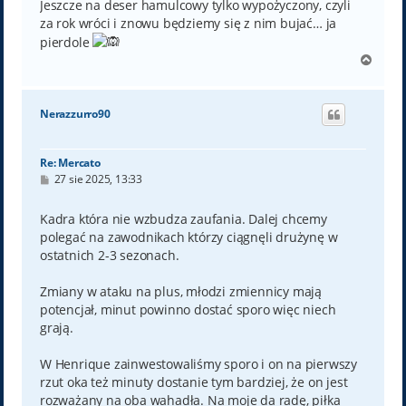
Jeszcze na deser hamulcowy tylko wypożyczony, czyli
za rok wróci i znowu będziemy się z nim bujać… ja
pierdole
N
a
g
ó
Nerazzurro90
r
ę
Re: Mercato
P
27 sie 2025, 13:33
o
s
t
Kadra która nie wzbudza zaufania. Dalej chcemy
polegać na zawodnikach którzy ciągnęli drużynę w
ostatnich 2-3 sezonach.
Zmiany w ataku na plus, młodzi zmiennicy mają
potencjał, minut powinno dostać sporo więc niech
grają.
W Henrique zainwestowaliśmy sporo i on na pierwszy
rzut oka też minuty dostanie tym bardziej, że on jest
rozważany na oba wahadła. Na moje da radę, piłka