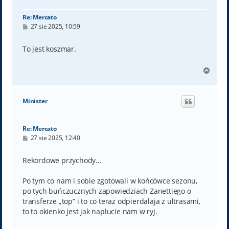
ę
Re: Mercato
P
27 sie 2025, 10:59
o
s
t
To jest koszmar.
N
a
g
ó
Minister
r
ę
Re: Mercato
P
27 sie 2025, 12:40
o
s
t
Rekordowe przychody…
Po tym co nam i sobie zgotowali w końcówce sezonu,
po tych buńczucznych zapowiedziach Zanettiego o
transferze „top” i to co teraz odpierdalaja z ultrasami,
to to okienko jest jak naplucie nam w ryj.