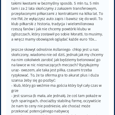
takimi kwotami w bezmyślny sposób. 5 mln tu, 5 mln
tam i za 2 lata skończymy z zakazem transferowym,
przepłaconymi piłkarzami z kontraktami na kilka lat. To
nie FM, że wyłączysz auto zapis i bawisz się do woli. To
klub piłkarski z historia, tradycja i wielomilionowa
rzeszą fanów i jak nie chcemy powtórki klubu w
zgliszczach, który zostawił po sobie Moratti, to musimy,
a wręcz mamy obowiązek oglądać każde euro 10x…
Jeszcze skowyt odnośnie Asllaniego- chłop jest u nas
skończony, wiadomo nie od dziś, jednak jak my chcemy
na nim cokolwiek zarobić jak będziemy betonować go
na ławce w nic nieznaczących meczach? Ryzykujemy
uraz- owszem, ale taka jest piłka, czasami trzeba
ryzykować. To, że ta oferma gra to akurat plus i duża
szansa żeby się go pozbyć:
- klub, który go weźmie ma gościa który był cały czas w
grze
- jest szansa (b mała, ale jednak), że coś tam pokaże w
tych sparingach, chociażby stabilną formę, oczywiście
że nam to ceny nie podniesie, ale chociaż może
przekonać potencjalnego nabywcę