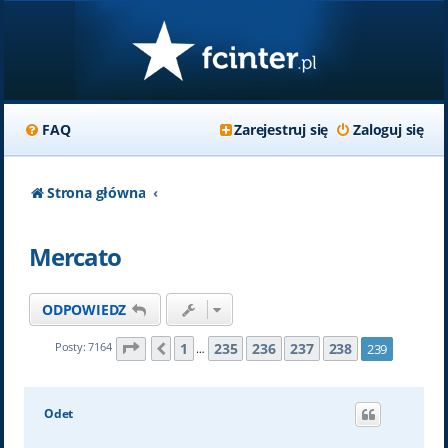
FAQ
Zarejestruj się
Zaloguj się
Strona główna
Mercato
ODPOWIEDZ
Strona
239
z
239
1
235
236
237
238
Posty: 7164
239
Poprzednia
…
Odet