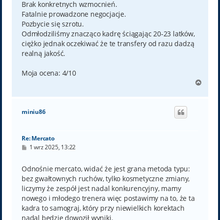
Brak konkretnych wzmocnień.
Fatalnie prowadzone negocjacje.
Pozbycie się szrotu.
Odmłodziliśmy znacząco kadrę ściągając 20-23 latków,
ciężko jednak oczekiwać że te transfery od razu dadzą
realną jakość.
Moja ocena: 4/10
N
a
g
ó
miniu86
r
ę
Re: Mercato
P
1 wrz 2025, 13:22
o
s
t
Odnośnie mercato, widać że jest grana metoda typu:
bez gwałtownych ruchów, tylko kosmetyczne zmiany,
liczymy że zespół jest nadal konkurencyjny, mamy
nowego i młodego trenera więc postawimy na to, że ta
kadra to samograj, który przy niewielkich korektach
nadal będzie dowoził wyniki.