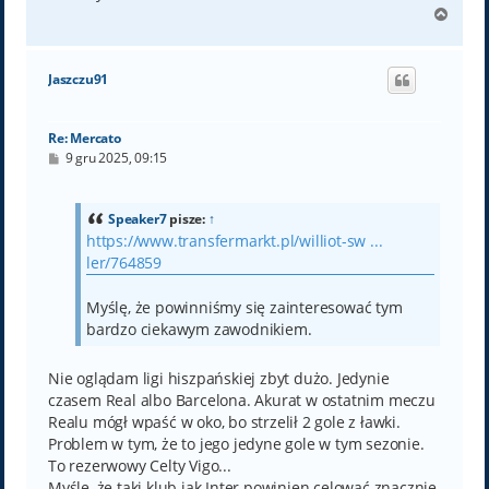
N
a
g
ó
Jaszczu91
r
ę
Re: Mercato
P
9 gru 2025, 09:15
o
s
t
Speaker7
pisze:
↑
https://www.transfermarkt.pl/williot-sw ...
ler/764859
Myślę, że powinniśmy się zainteresować tym
bardzo ciekawym zawodnikiem.
Nie oglądam ligi hiszpańskiej zbyt dużo. Jedynie
czasem Real albo Barcelona. Akurat w ostatnim meczu
Realu mógł wpaść w oko, bo strzelił 2 gole z ławki.
Problem w tym, że to jego jedyne gole w tym sezonie.
To rezerwowy Celty Vigo...
Myślę, że taki klub jak Inter powinien celować znacznie