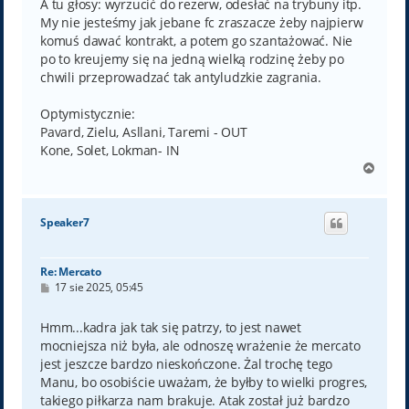
A tu głosy: wyrzucić do rezerw, odesłać na trybuny itp.
My nie jesteśmy jak jebane fc zraszacze żeby najpierw
komuś dawać kontrakt, a potem go szantażować. Nie
po to kreujemy się na jedną wielką rodzinę żeby po
chwili przeprowadzać tak antyludzkie zagrania.
Optymistycznie:
Pavard, Zielu, Asllani, Taremi - OUT
Kone, Solet, Lokman- IN
N
a
g
ó
Speaker7
r
ę
Re: Mercato
P
17 sie 2025, 05:45
o
s
t
Hmm...kadra jak tak się patrzy, to jest nawet
mocniejsza niż była, ale odnoszę wrażenie że mercato
jest jeszcze bardzo nieskończone. Żal trochę tego
Manu, bo osobiście uważam, że byłby to wielki progres,
takiego piłkarza nam brakuje. Atak został już bardzo