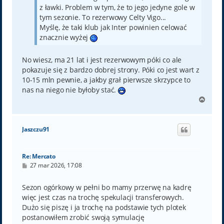
z ławki. Problem w tym, że to jego jedyne gole w
tym sezonie. To rezerwowy Celty Vigo...
Myślę, że taki klub jak Inter powinien celować
znacznie wyżej
No wiesz, ma 21 lat i jest rezerwowym póki co ale
pokazuje się z bardzo dobrej strony. Póki co jest wart z
10-15 mln pewnie, a jakby grał pierwsze skrzypce to
nas na niego nie byłoby stać.
N
a
g
ó
Jaszczu91
r
ę
Re: Mercato
P
27 mar 2026, 17:08
o
s
t
Sezon ogórkowy w pełni bo mamy przerwę na kadrę
więc jest czas na trochę spekulacji transferowych.
Dużo się piszę i ja trochę na podstawie tych plotek
postanowiłem zrobić swoją symulację