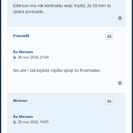
s
t
Ederson ma rok kontraktu więc myślę ,że 50 mln to
spora przesada.
N
a
g
ó
Piotrek85
r
ę
Re: Mercato
P
28 mar 2026, 21:04
o
s
t
No ,ale i tak będzie ciężko spiąć to finansowo
N
a
g
ó
Minister
r
ę
Re: Mercato
P
29 mar 2026, 14:55
o
s