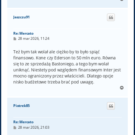
a
g
ó
Jaszczu91
r
ę
Re: Mercato
P
28 mar 2026, 11:24
o
s
t
Też bym tak wolał ale ciężko by to było spiąć
finansowo. Kone czy Ederson to 50 mln euro. Równa
się to ze sprzedażą Bastoniego, a tego bym wolał
uniknąć. Niestety pod względem finansowym Inter jest
mocno ograniczony przez właścicieli. Dlatego opcje
nisko budżetowe trzeba brać pod uwagę.
N
a
g
ó
Piotrek85
r
ę
Re: Mercato
P
28 mar 2026, 21:03
o