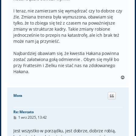
I teraz, nie zamierzam się wymądrzać czy to dobrze czy
źle. Zmiana trenera była wymuszona, obawiam się
tylko, że to zbiega się też z czasem na poważniejsze
zmiany w strukturze kadry. Takie zmiany robione
jednocześnie to przepis na katastrofę, ale ich brak też
może nam ją przynieść.
Najbardziej obawiam się, że kwestia Hakana powinna
zostać załatwiona gołą odmiennie . Obym się mylił bo
przy Frattesim i Zielku nie stać nas na zdołowanego
Hakana.
N
a
g
ó
Mora
r
ę
Re: Mercato
P
1 wrz 2025, 13:42
o
s
t
Jest wszystko w porządku, jest dobrze, dobrze robią,