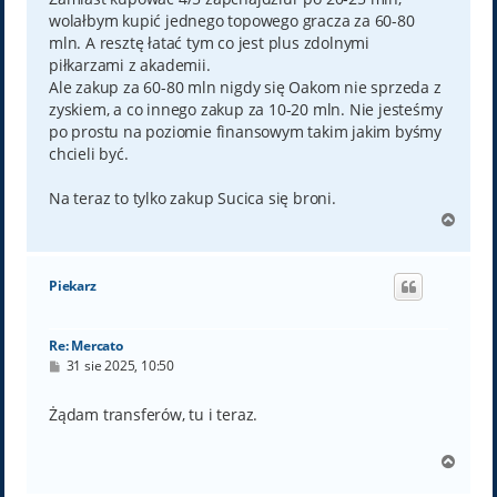
wolałbym kupić jednego topowego gracza za 60-80
mln. A resztę łatać tym co jest plus zdolnymi
piłkarzami z akademii.
Ale zakup za 60-80 mln nigdy się Oakom nie sprzeda z
zyskiem, a co innego zakup za 10-20 mln. Nie jesteśmy
po prostu na poziomie finansowym takim jakim byśmy
chcieli być.
Na teraz to tylko zakup Sucica się broni.
N
a
g
ó
Piekarz
r
ę
Re: Mercato
P
31 sie 2025, 10:50
o
s
t
Żądam transferów, tu i teraz.
N
a