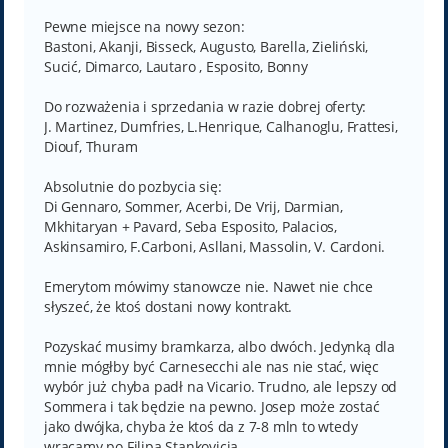
Pewne miejsce na nowy sezon:
Bastoni, Akanji, Bisseck, Augusto, Barella, Zieliński,
Sucić, Dimarco, Lautaro , Esposito, Bonny
Do rozważenia i sprzedania w razie dobrej oferty:
J. Martinez, Dumfries, L.Henrique, Calhanoglu, Frattesi,
Diouf, Thuram
Absolutnie do pozbycia się:
Di Gennaro, Sommer, Acerbi, De Vrij, Darmian,
Mkhitaryan + Pavard, Seba Esposito, Palacios,
Askinsamiro, F.Carboni, Asllani, Massolin, V. Cardoni.
Emerytom mówimy stanowcze nie. Nawet nie chce
słyszeć, że ktoś dostani nowy kontrakt.
Pozyskać musimy bramkarza, albo dwóch. Jedynką dla
mnie mógłby być Carnesecchi ale nas nie stać, więc
wybór już chyba padł na Vicario. Trudno, ale lepszy od
Sommera i tak będzie na pewno. Josep może zostać
jako dwójka, chyba że ktoś da z 7-8 mln to wtedy
wracamy po Filipa Stankovicia.