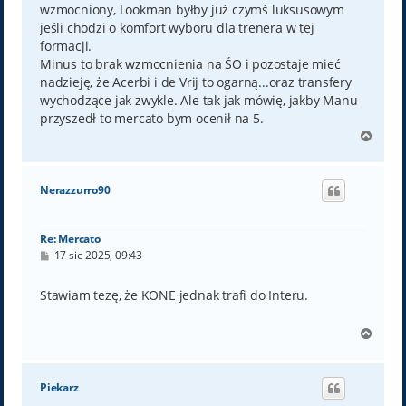
wzmocniony, Lookman byłby już czymś luksusowym
jeśli chodzi o komfort wyboru dla trenera w tej
formacji.
Minus to brak wzmocnienia na ŚO i pozostaje mieć
nadzieję, że Acerbi i de Vrij to ogarną...oraz transfery
wychodzące jak zwykle. Ale tak jak mówię, jakby Manu
przyszedł to mercato bym ocenił na 5.
N
a
g
ó
Nerazzurro90
r
ę
Re: Mercato
P
17 sie 2025, 09:43
o
s
t
Stawiam tezę, że KONE jednak trafi do Interu.
N
a
g
ó
Piekarz
r