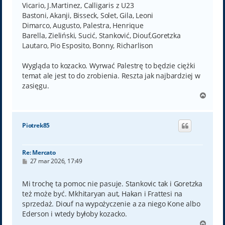
Vicario, J.Martinez, Calligaris z U23
Bastoni, Akanji, Bisseck, Solet, Gila, Leoni
Dimarco, Augusto, Palestra, Henrique
Barella, Zieliński, Sucić, Stanković, Diouf,Goretzka
Lautaro, Pio Esposito, Bonny, Richarlison
Wygląda to kozacko. Wyrwać Palestrę to będzie ciężki
temat ale jest to do zrobienia. Reszta jak najbardziej w
zasięgu.
N
a
g
ó
Piotrek85
r
ę
Re: Mercato
P
27 mar 2026, 17:49
o
s
t
Mi trochę ta pomoc nie pasuje. Stankovic tak i Goretzka
też może być. Mkhitaryan aut, Hakan i Frattesi na
sprzedaż. Diouf na wypożyczenie a za niego Kone albo
Ederson i wtedy byłoby kozacko.
N