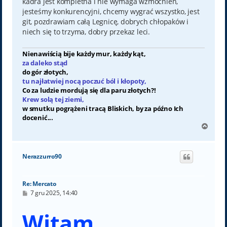
kadra jest kompletna i nie wymaga wzmocnień,
jesteśmy konkurencyjni, chcemy wygrać wszystko, jest
git, pozdrawiam całą Legnicę, dobrych chłopaków i
niech się to trzyma, dobry przekaz leci.
Nienawiścią bije każdy mur, każdy kąt,
za daleko stąd
do gór złotych,
tu najłatwiej nocą poczuć ból i kłopoty,
Co za ludzie mordują się dla paru złotych?!
Krew solą tej ziemi,
w smutku pogrążeni tracą Bliskich, by za późno Ich
docenić...
N
a
g
ó
Nerazzurro90
r
ę
Re: Mercato
P
7 gru 2025, 14:40
o
s
Witam,
t