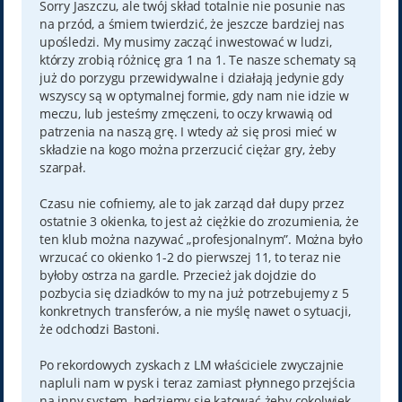
t
Sorry Jaszczu, ale twój skład totalnie nie posunie nas
na przód, a śmiem twierdzić, że jeszcze bardziej nas
upośledzi. My musimy zacząć inwestować w ludzi,
którzy zrobią różnicę gra 1 na 1. Te nasze schematy są
już do porzygu przewidywalne i działają jedynie gdy
wszyscy są w optymalnej formie, gdy nam nie idzie w
meczu, lub jesteśmy zmęczeni, to oczy krwawią od
patrzenia na naszą grę. I wtedy aż się prosi mieć w
składzie na kogo można przerzucić ciężar gry, żeby
szarpał.
Czasu nie cofniemy, ale to jak zarząd dał dupy przez
ostatnie 3 okienka, to jest aż ciężkie do zrozumienia, że
ten klub można nazywać „profesjonalnym”. Można było
wrzucać co okienko 1-2 do pierwszej 11, to teraz nie
byłoby ostrza na gardle. Przecież jak dojdzie do
pozbycia się dziadków to my na już potrzebujemy z 5
konkretnych transferów, a nie myślę nawet o sytuacji,
że odchodzi Bastoni.
Po rekordowych zyskach z LM właściciele zwyczajnie
napluli nam w pysk i teraz zamiast płynnego przejścia
na inny system, będziemy się katować żeby cokolwiek