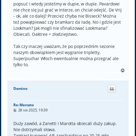
popsuć i wtedy jesteśmy w dupie, w dupie. Pavardowi
nie chce się już grać w Interze, on chciał odejść. De Vrij
- ok, ale co dalej? Przecież chyba nie Bisseck? Można
też powątpiewać czy bramkarz da radę. No i gdzie jest
Lookman? Jak mogli nie sfinalizować Lookmana?
Obiecali. Oaktree = złodziejstwo.
Tak czy inaczej uważam, że po poprzednim sezonie
naszym obowiązkiem jest wygranie tripletty,
Superpuchar Włoch ewentualnie można przegrać ale
tylko to.
N
a
g
ó
Domino
r
ę
Re: Mercato
P
28 sie 2025, 19:39
o
s
t
Duży zawód, a Zanetti i Marotta obiecali duży zakup.
Nie dotrzymali słowa.
Zamiast kupować 4/5 zapchajdziur po 20-25 mln,