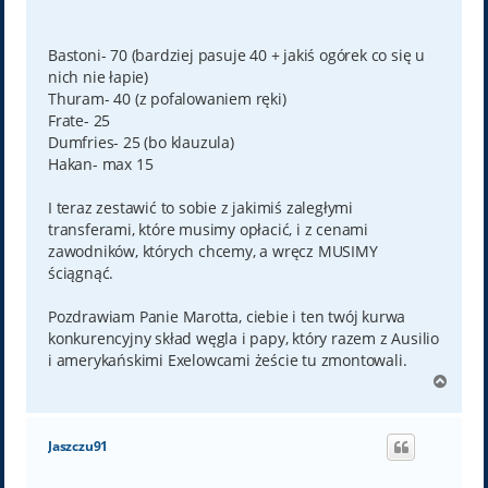
Bastoni- 70 (bardziej pasuje 40 + jakiś ogórek co się u
nich nie łapie)
Thuram- 40 (z pofalowaniem ręki)
Frate- 25
Dumfries- 25 (bo klauzula)
Hakan- max 15
I teraz zestawić to sobie z jakimiś zaległymi
transferami, które musimy opłacić, i z cenami
zawodników, których chcemy, a wręcz MUSIMY
ściągnąć.
Pozdrawiam Panie Marotta, ciebie i ten twój kurwa
konkurencyjny skład węgla i papy, który razem z Ausilio
i amerykańskimi Exelowcami żeście tu zmontowali.
N
a
g
ó
Jaszczu91
r
ę