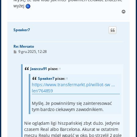
wyżej
N
a
g
ó
Speaker7
r
ę
Re: Mercato
P
9 gru 2025, 12:28
o
s
t
Jaszczu91
pisze:
↑
Speaker7
pisze:
↑
https://www.transfermarkt.pl/williot-sw ...
ler/764859
Myślę, że powinniśmy się zainteresować
tym bardzo ciekawym zawodnikiem.
Nie oglądam ligi hiszpańskiej zbyt dużo. Jedynie
czasem Real albo Barcelona. Akurat w ostatnim
meczu Realu mógł wpaść w oko, bo strzelił 2 gole