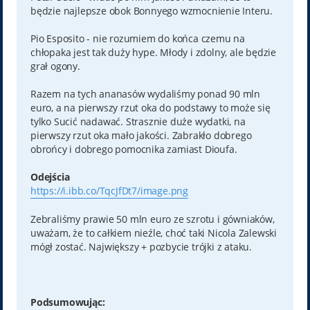
będzie najlepsze obok Bonnyego wzmocnienie Interu.
Pio Esposito - nie rozumiem do końca czemu na
chłopaka jest tak duży hype. Młody i zdolny, ale będzie
grał ogony.
Razem na tych ananasów wydaliśmy ponad 90 mln
euro, a na pierwszy rzut oka do podstawy to może się
tylko Sucić nadawać. Strasznie duże wydatki, na
pierwszy rzut oka mało jakości. Zabrakło dobrego
obrońcy i dobrego pomocnika zamiast Dioufa.
Odejścia
https://i.ibb.co/TqcJfDt7/image.png
Zebraliśmy prawie 50 mln euro ze szrotu i gówniaków,
uważam, że to całkiem nieźle, choć taki Nicola Zalewski
mógł zostać. Największy + pozbycie trójki z ataku.
Podsumowując: