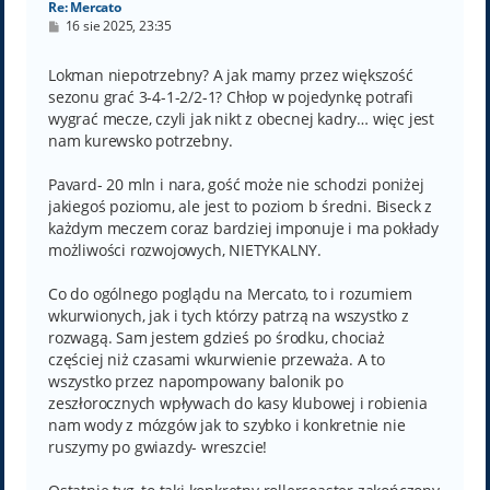
Re: Mercato
P
16 sie 2025, 23:35
o
s
t
Lokman niepotrzebny? A jak mamy przez większość
sezonu grać 3-4-1-2/2-1? Chłop w pojedynkę potrafi
wygrać mecze, czyli jak nikt z obecnej kadry… więc jest
nam kurewsko potrzebny.
Pavard- 20 mln i nara, gość może nie schodzi poniżej
jakiegoś poziomu, ale jest to poziom b średni. Biseck z
każdym meczem coraz bardziej imponuje i ma pokłady
możliwości rozwojowych, NIETYKALNY.
Co do ogólnego poglądu na Mercato, to i rozumiem
wkurwionych, jak i tych którzy patrzą na wszystko z
rozwagą. Sam jestem gdzieś po środku, chociaż
częściej niż czasami wkurwienie przeważa. A to
wszystko przez napompowany balonik po
zeszłorocznych wpływach do kasy klubowej i robienia
nam wody z mózgów jak to szybko i konkretnie nie
ruszymy po gwiazdy- wreszcie!