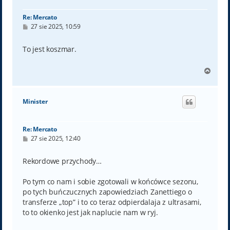
ę
Re: Mercato
P
27 sie 2025, 10:59
o
s
t
To jest koszmar.
N
a
g
ó
Minister
r
ę
Re: Mercato
P
27 sie 2025, 12:40
o
s
t
Rekordowe przychody…
Po tym co nam i sobie zgotowali w końcówce sezonu,
po tych buńczucznych zapowiedziach Zanettiego o
transferze „top” i to co teraz odpierdalaja z ultrasami,
to to okienko jest jak naplucie nam w ryj.