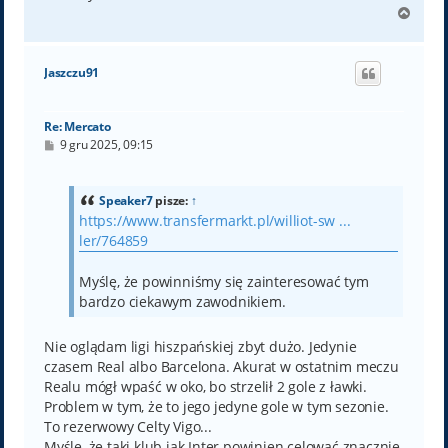
N
a
g
ó
Jaszczu91
r
ę
Re: Mercato
P
9 gru 2025, 09:15
o
s
t
Speaker7
pisze:
↑
https://www.transfermarkt.pl/williot-sw ...
ler/764859
Myślę, że powinniśmy się zainteresować tym
bardzo ciekawym zawodnikiem.
Nie oglądam ligi hiszpańskiej zbyt dużo. Jedynie
czasem Real albo Barcelona. Akurat w ostatnim meczu
Realu mógł wpaść w oko, bo strzelił 2 gole z ławki.
Problem w tym, że to jego jedyne gole w tym sezonie.
To rezerwowy Celty Vigo...
Myślę, że taki klub jak Inter powinien celować znacznie