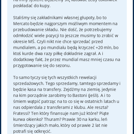
poskładać do kupy.
Staliśmy się zakładnikami własnej głupoty, bo to
Mercato będzie najgorszym możliwym momentem na
przebudowanie składu. Nie dość, że potrzebujemy
odmłodzić wiele pozycji to jeszcze musimy to zrobić w
okresie MŚ. Czyli nikt nie chce sprzedać przed
mundialem, a po mundialu będą krzyczeć +20 mln, bo
ktoś kurde dwa razy piłkę dokładnie zagrał. A i
dodatkowy fakt, że przez mundial masz mniej czasu na
przygotowanie się do sezonu.
To samo tyczy się tych wszystkich rewelacji
sprzedażowych. Tego sprzedamy, tamtego sprzedamy i
będzie kasa na transfery. Zejdźmy na ziemię, jedynie
na kim porządnie zarobimy to Bastoni (jeśli). A i to
śmiem wątpić patrząc na to co się w ostatnich latach u
nas odpierdala z transferami z klubu. Ale reszta?
Fratessi? Ten który finansuje nam już które? Piąte
kurwa okienko? Thuram? Prawie 30 na karku, leń
śmierdzący jakich mało, który od prawie 2 lat nie
potrafi się odkręcić.