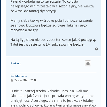
Pavard wygląda na to, że zostaje. To co było
najlepszego w nim zostało w 1 sezonie gry, nie wierzę
że wróci do tamtej dyspozycji.
Mamy słaba ławkę w środku pola i odnoszę wrażenie
że znowu kluczowe będzie zdrowie Hakana i jego
motywacja do gry.
Na tą ligę dużo nie potrzeba, ten sezon jakoś pociągną.
Tytuł jest w zasięgu, w LM sukcesów nie będzie.
N
a
g
ó
Piekarz
r
ę
Re: Mercato
P
27 sie 2025, 21:05
o
s
t
O nie, tu ostrzej trzeba. Zdradzili nas, oszukali nas.
Obrona to jakiś żart - ja co prawda wierzę w ogromne
umiejętności Acerbiego, dla mnie to jest kozak totalny,
ale chodzi o zdrowie, które w tym wieku może się łatwo