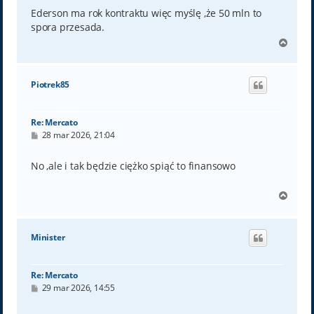
s
t
Ederson ma rok kontraktu więc myślę ,że 50 mln to
spora przesada.
N
a
g
ó
Piotrek85
r
ę
Re: Mercato
P
28 mar 2026, 21:04
o
s
t
No ,ale i tak będzie ciężko spiąć to finansowo
N
a
g
ó
Minister
r
ę
Re: Mercato
P
29 mar 2026, 14:55
o
s