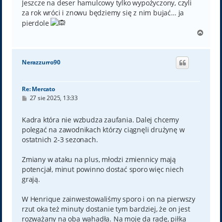
Jeszcze na deser hamulcowy tylko wypożyczony, czyli
za rok wróci i znowu będziemy się z nim bujać… ja
pierdole
N
a
g
ó
Nerazzurro90
r
ę
Re: Mercato
P
27 sie 2025, 13:33
o
s
t
Kadra która nie wzbudza zaufania. Dalej chcemy
polegać na zawodnikach którzy ciągnęli drużynę w
ostatnich 2-3 sezonach.
Zmiany w ataku na plus, młodzi zmiennicy mają
potencjał, minut powinno dostać sporo więc niech
grają.
W Henrique zainwestowaliśmy sporo i on na pierwszy
rzut oka też minuty dostanie tym bardziej, że on jest
rozważany na oba wahadła. Na moje da radę, piłka