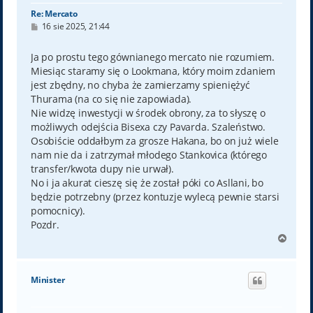
Re: Mercato
P
16 sie 2025, 21:44
o
s
t
Ja po prostu tego gównianego mercato nie rozumiem.
Miesiąc staramy się o Lookmana, który moim zdaniem
jest zbędny, no chyba że zamierzamy spieniężyć
Thurama (na co się nie zapowiada).
Nie widzę inwestycji w środek obrony, za to słyszę o
możliwych odejścia Bisexa czy Pavarda. Szaleństwo.
Osobiście oddałbym za grosze Hakana, bo on już wiele
nam nie da i zatrzymał młodego Stankovica (którego
transfer/kwota dupy nie urwał).
No i ja akurat cieszę się że został póki co Asllani, bo
będzie potrzebny (przez kontuzje wylecą pewnie starsi
pomocnicy).
Pozdr.
N
a
g
ó
Minister
r
ę