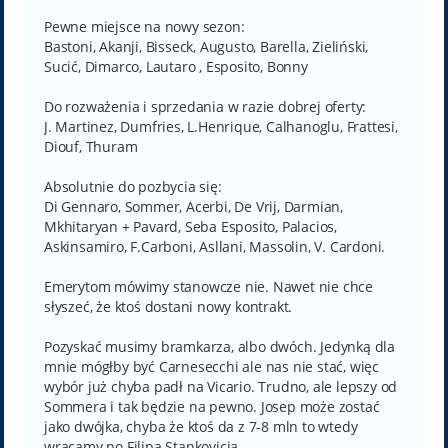
Pewne miejsce na nowy sezon:
Bastoni, Akanji, Bisseck, Augusto, Barella, Zieliński,
Sucić, Dimarco, Lautaro , Esposito, Bonny
Do rozważenia i sprzedania w razie dobrej oferty:
J. Martinez, Dumfries, L.Henrique, Calhanoglu, Frattesi,
Diouf, Thuram
Absolutnie do pozbycia się:
Di Gennaro, Sommer, Acerbi, De Vrij, Darmian,
Mkhitaryan + Pavard, Seba Esposito, Palacios,
Askinsamiro, F.Carboni, Asllani, Massolin, V. Cardoni.
Emerytom mówimy stanowcze nie. Nawet nie chce
słyszeć, że ktoś dostani nowy kontrakt.
Pozyskać musimy bramkarza, albo dwóch. Jedynką dla
mnie mógłby być Carnesecchi ale nas nie stać, więc
wybór już chyba padł na Vicario. Trudno, ale lepszy od
Sommera i tak będzie na pewno. Josep może zostać
jako dwójka, chyba że ktoś da z 7-8 mln to wtedy
wracamy po Filipa Stankovicia.