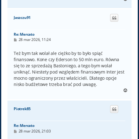
a
g
ó
Jaszczu91
r
ę
Re: Mercato
P
28 mar 2026, 11:24
o
s
t
Też bym tak wolał ale ciężko by to było spiąć
finansowo. Kone czy Ederson to 50 mln euro. Równa
się to ze sprzedażą Bastoniego, a tego bym wolał
uniknąć. Niestety pod względem finansowym Inter jest
mocno ograniczony przez właścicieli. Dlatego opcje
nisko budżetowe trzeba brać pod uwagę.
N
a
g
ó
Piotrek85
r
ę
Re: Mercato
P
28 mar 2026, 21:03
o