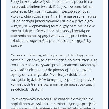
t
Sorry Jaszczu, ale twój skład totalnie nie posunie nas
na przód, a śmiem twierdzić, że jeszcze bardziej nas
upośledzi. My musimy zacząć inwestować w ludzi,
którzy zrobią różnicę gra 1 na 1. Te nasze schematy są
już do porzygu przewidywalne i działają jedynie gdy
wszyscy są w optymalnej formie, gdy nam nie idzie w
meczu, lub jesteśmy zmęczeni, to oczy krwawią od
patrzenia na naszą grę. I wtedy aż się prosi mieć w
składzie na kogo można przerzucić ciężar gry, żeby
szarpał.
Czasu nie cofniemy, ale to jak zarząd dał dupy przez
ostatnie 3 okienka, to jest aż ciężkie do zrozumienia, że
ten klub można nazywać „profesjonalnym”. Można było
wrzucać co okienko 1-2 do pierwszej 11, to teraz nie
byłoby ostrza na gardle. Przecież jak dojdzie do
pozbycia się dziadków to my na już potrzebujemy z 5
konkretnych transferów, a nie myślę nawet o sytuacji,
że odchodzi Bastoni.
Po rekordowych zyskach z LM właściciele zwyczajnie
napluli nam w pysk i teraz zamiast płynnego przejścia
na inny system, będziemy się katować żeby cokolwiek