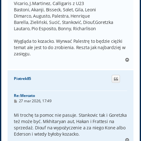
Vicario, J.Martinez, Calligaris z U23
Bastoni, Akanji, Bisseck, Solet, Gila, Leoni
Dimarco, Augusto, Palestra, Henrique
Barella, Zieliński, Sucić, Stanković, Diouf,Goretzka
Lautaro, Pio Esposito, Bonny, Richarlison
Wygląda to kozacko. Wyrwać Palestrę to będzie ciężki
temat ale jest to do zrobienia. Reszta jak najbardziej w
zasięgu.
N
a
g
ó
Piotrek85
r
ę
Re: Mercato
P
27 mar 2026, 17:49
o
s
t
Mi trochę ta pomoc nie pasuje. Stankovic tak i Goretzka
też może być. Mkhitaryan aut, Hakan i Frattesi na
sprzedaż. Diouf na wypożyczenie a za niego Kone albo
Ederson i wtedy byłoby kozacko.
N