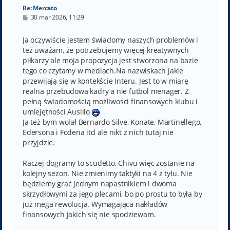
Re: Mercato
P
30 mar 2026, 11:29
o
s
t
Ja oczywiście jestem świadomy naszych problemów i
też uważam, że potrzebujemy więcej kreatywnych
piłkarzy ale moja propozycja jest stworzona na bazie
tego co czytamy w mediach.Na nazwiskach jakie
przewijają się w kontekście Interu. Jest to w miarę
realna przebudowa kadry a nie futbol menager. Z
pełną świadomością możliwości finansowych klubu i
umiejętności Ausilio
Ja też bym wolał Bernardo Silve, Konate, Martinellego,
Edersona i Fodena itd ale nikt z nich tutaj nie
przyjdzie.
Raczej dogramy to scudetto, Chivu więc zostanie na
kolejny sezon. Nie zmienimy taktyki na 4 z tyłu. Nie
będziemy grać jednym napastnikiem i dwoma
skrzydłowymi za jego plecami, bo po prostu to była by
już mega rewolucja. Wymagająca nakładów
finansowych jakich się nie spodziewam.