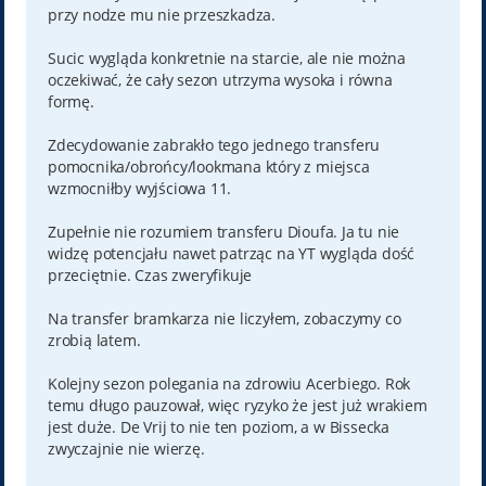
przy nodze mu nie przeszkadza.
Sucic wygląda konkretnie na starcie, ale nie można
oczekiwać, że cały sezon utrzyma wysoka i równa
formę.
Zdecydowanie zabrakło tego jednego transferu
pomocnika/obrońcy/lookmana który z miejsca
wzmocniłby wyjściowa 11.
Zupełnie nie rozumiem transferu Dioufa. Ja tu nie
widzę potencjału nawet patrząc na YT wygląda dość
przeciętnie. Czas zweryfikuje
Na transfer bramkarza nie liczyłem, zobaczymy co
zrobią latem.
Kolejny sezon polegania na zdrowiu Acerbiego. Rok
temu długo pauzował, więc ryzyko że jest już wrakiem
jest duże. De Vrij to nie ten poziom, a w Bissecka
zwyczajnie nie wierzę.