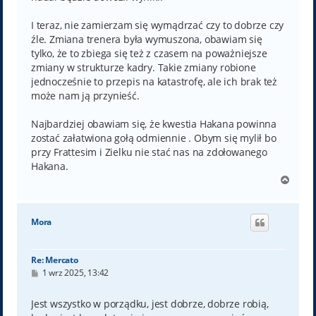
I teraz, nie zamierzam się wymądrzać czy to dobrze czy
źle. Zmiana trenera była wymuszona, obawiam się
tylko, że to zbiega się też z czasem na poważniejsze
zmiany w strukturze kadry. Takie zmiany robione
jednocześnie to przepis na katastrofę, ale ich brak też
może nam ją przynieść.
Najbardziej obawiam się, że kwestia Hakana powinna
zostać załatwiona gołą odmiennie . Obym się mylił bo
przy Frattesim i Zielku nie stać nas na zdołowanego
Hakana.
N
a
g
ó
Mora
r
ę
Re: Mercato
P
1 wrz 2025, 13:42
o
s
t
Jest wszystko w porządku, jest dobrze, dobrze robią,