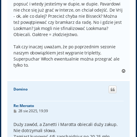
popsuć i wtedy jesteśmy w dupie, w dupie. Pavardowi
nie chce się już grać w Interze, on chciał odejść. De Vrij
- ok, ale co dalej? Przecież chyba nie Bisseck? Można
też powątpiewać czy bramkarz da radę. No i gdzie jest
Lookman? Jak mogli nie sfinalizować Lookmana?
Obiecali. Oaktree = złodziejstwo.
Tak czy inaczej uważam, że po poprzednim sezonie
naszym obowiązkiem jest wygranie tripletty,
Superpuchar Włoch ewentualnie można przegrać ale
tylko to.
N
a
g
ó
Domino
r
ę
Re: Mercato
P
28 sie 2025, 19:39
o
s
t
Duży zawód, a Zanetti i Marotta obiecali duży zakup.
Nie dotrzymali słowa.
Zamiast kupować 4/5 zapchajdziur po 20-25 mln,