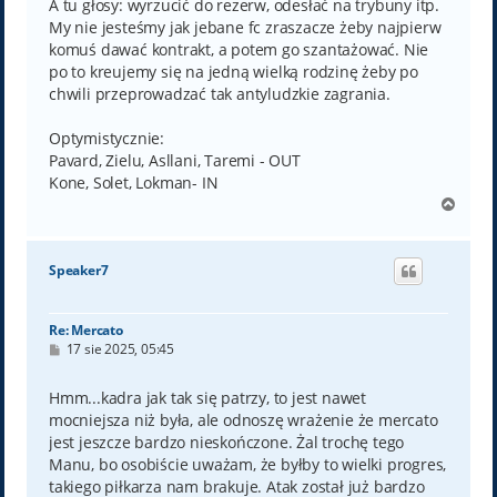
A tu głosy: wyrzucić do rezerw, odesłać na trybuny itp.
My nie jesteśmy jak jebane fc zraszacze żeby najpierw
komuś dawać kontrakt, a potem go szantażować. Nie
po to kreujemy się na jedną wielką rodzinę żeby po
chwili przeprowadzać tak antyludzkie zagrania.
Optymistycznie:
Pavard, Zielu, Asllani, Taremi - OUT
Kone, Solet, Lokman- IN
N
a
g
ó
Speaker7
r
ę
Re: Mercato
P
17 sie 2025, 05:45
o
s
t
Hmm...kadra jak tak się patrzy, to jest nawet
mocniejsza niż była, ale odnoszę wrażenie że mercato
jest jeszcze bardzo nieskończone. Żal trochę tego
Manu, bo osobiście uważam, że byłby to wielki progres,
takiego piłkarza nam brakuje. Atak został już bardzo