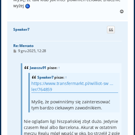
wyżej
N
a
g
ó
Speaker7
r
ę
Re: Mercato
P
9 gru 2025, 12:28
o
s
t
Jaszczu91
pisze:
↑
Speaker7
pisze:
↑
https://www.transfermarkt.pl/williot-sw ...
ler/764859
Myślę, że powinniśmy się zainteresować
tym bardzo ciekawym zawodnikiem.
Nie oglądam ligi hiszpańskiej zbyt dużo. Jedynie
czasem Real albo Barcelona. Akurat w ostatnim
meczu Realu mógł wpaść w oko, bo strzelił 2 gole