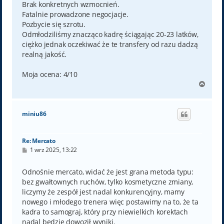
Brak konkretnych wzmocnień.
Fatalnie prowadzone negocjacje.
Pozbycie się szrotu.
Odmłodziliśmy znacząco kadrę ściągając 20-23 latków,
ciężko jednak oczekiwać że te transfery od razu dadzą
realną jakość.
Moja ocena: 4/10
N
a
g
ó
miniu86
r
ę
Re: Mercato
P
1 wrz 2025, 13:22
o
s
t
Odnośnie mercato, widać że jest grana metoda typu:
bez gwałtownych ruchów, tylko kosmetyczne zmiany,
liczymy że zespół jest nadal konkurencyjny, mamy
nowego i młodego trenera więc postawimy na to, że ta
kadra to samograj, który przy niewielkich korektach
nadal będzie dowoził wyniki.