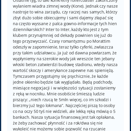
Ostatnie tyg, to taki konkretny rollercoaster zakończony
wylaniem wiadra zimnej wody (Kone). Jednak czy nasze
nastroje to wina zarządu, czy raczej nas samych, którzy
zbyt dużo sobie obiecujemy i sami dajemy złapać się
na często wyssane z palca gowno-informacje tych hien
dziennikarskich? Inter to Inter, każdy kto jest z tym
klubem przynajmniej od dekady powinien się już do
tego przyzwyczaić. Czasy romantyzmu po Morattim
odeszły w zapomnienie, teraz tylko cyferki, zwłaszcza
przy takim udziałowcu. Ja już od dawna powtarzam, że
wypłyniemy na szerokie wody jak wreszcie ten jebany
włoski beton zatwierdzi budowę stadionu, wtedy nasza
wartość skoczy i amerykance zapewne nas spieniężą.
Tymczasem przygotujmy się psychicznie, że każde
jedne okienko będzie tak wyglądało. Będą podchody,
miesiące negocjacji i w większości sytuacji zostaniemy
z ręką w nocniku. Mnie osobiście śmieszą ludzie
piszący: „niech rzucą te 5mln więcej, co im szkodzi i
bierzmy już tego lokmana”. Najczęściej piszą to osoby
co na oczy 50 tyś nie widzieli, ale lekką ręką mówią o 5
bankach. Nasza sytuacja finansową jest tak opłakana,
że żeby zachować płynność i za rok/dwa się nie
wykoleić nie możemy sobie pozwolić na rzucanie