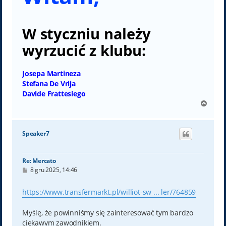
W styczniu należy
wyrzucić z klubu:
Josepa Martineza
Stefana De Vrija
Davide Frattesiego
N
a
g
ó
Speaker7
r
ę
Re: Mercato
P
8 gru 2025, 14:46
o
s
t
https://www.transfermarkt.pl/williot-sw ... ler/764859
Myślę, że powinniśmy się zainteresować tym bardzo
ciekawym zawodnikiem.