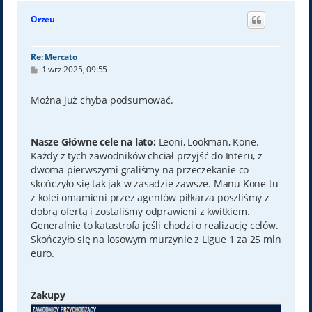
g
ó
Orzeu
r
ę
Re: Mercato
P
1 wrz 2025, 09:55
o
s
t
Można już chyba podsumować.
Nasze Główne cele na lato:
Leoni, Lookman, Kone.
Każdy z tych zawodników chciał przyjść do Interu, z
dwoma pierwszymi graliśmy na przeczekanie co
skończyło się tak jak w zasadzie zawsze. Manu Kone tu
z kolei omamieni przez agentów piłkarza poszliśmy z
dobrą ofertą i zostaliśmy odprawieni z kwitkiem.
Generalnie to katastrofa jeśli chodzi o realizację celów.
Skończyło się na losowym murzynie z Ligue 1 za 25 mln
euro.
Zakupy