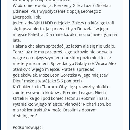
W obronie rewolucja. Bierzemy Gile z Lazio i Soleta z
Udinese. Plus wypożyczenie z opcją Leoniego z
Liverpoolu i ok.
Jeden z dwójki LH/DD odejdzie. Zależy na którego trafi
się lepsza oferta. Ja sprzedał bym Denzela i w jego
miejsce Palestra. Dla mnie kozak i mocna inwestycja na
lata.
Hakana chciałem sprzedać już latem ale się nie udało.
Teraz już nie ma przeproś. Jego zdrowie nie pozwala
na grę na najwyższym europejskim poziomie i to się
niestety nie zmieni. Sprzedać go Galaty i ok.Wraca Alex
Stanković w jego miejsce. Frattesi sprzedać
gdziekolwiek. Może Leon Goretzka w jego miejsce?
Diouf może zostać jako 5-6 pomocnik.
Król okienka to Thuram. Oby się sprawdziły plotki o
zainteresowaniu klubów z Premier League. Niech
strzeli kilka goli pod koniec sezonu i +50mln i nara.
Pytanie kto w jego miejsce? Vlahović? Richarlison, bo
ma rok kontraktu? A może Orsolini z dobrym
dryblingiem?
Podsumowując: