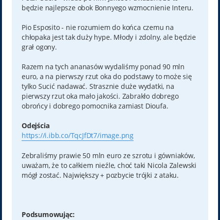
będzie najlepsze obok Bonnyego wzmocnienie Interu.
Pio Esposito - nie rozumiem do końca czemu na
chłopaka jest tak duży hype. Młody i zdolny, ale będzie
grał ogony.
Razem na tych ananasów wydaliśmy ponad 90 mln
euro, a na pierwszy rzut oka do podstawy to może się
tylko Sucić nadawać. Strasznie duże wydatki, na
pierwszy rzut oka mało jakości. Zabrakło dobrego
obrońcy i dobrego pomocnika zamiast Dioufa.
Odejścia
https://i.ibb.co/TqcJfDt7/image.png
Zebraliśmy prawie 50 mln euro ze szrotu i gówniaków,
uważam, że to całkiem nieźle, choć taki Nicola Zalewski
mógł zostać. Największy + pozbycie trójki z ataku.
Podsumowując: