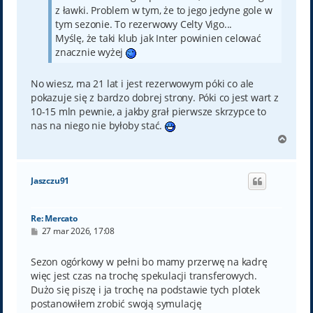
z ławki. Problem w tym, że to jego jedyne gole w
tym sezonie. To rezerwowy Celty Vigo...
Myślę, że taki klub jak Inter powinien celować
znacznie wyżej
No wiesz, ma 21 lat i jest rezerwowym póki co ale
pokazuje się z bardzo dobrej strony. Póki co jest wart z
10-15 mln pewnie, a jakby grał pierwsze skrzypce to
nas na niego nie byłoby stać.
N
a
g
ó
Jaszczu91
r
ę
Re: Mercato
P
27 mar 2026, 17:08
o
s
t
Sezon ogórkowy w pełni bo mamy przerwę na kadrę
więc jest czas na trochę spekulacji transferowych.
Dużo się piszę i ja trochę na podstawie tych plotek
postanowiłem zrobić swoją symulację