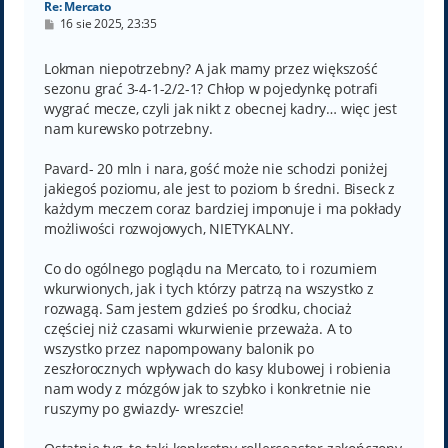
Re: Mercato
P
16 sie 2025, 23:35
o
s
t
Lokman niepotrzebny? A jak mamy przez większość
sezonu grać 3-4-1-2/2-1? Chłop w pojedynkę potrafi
wygrać mecze, czyli jak nikt z obecnej kadry… więc jest
nam kurewsko potrzebny.
Pavard- 20 mln i nara, gość może nie schodzi poniżej
jakiegoś poziomu, ale jest to poziom b średni. Biseck z
każdym meczem coraz bardziej imponuje i ma pokłady
możliwości rozwojowych, NIETYKALNY.
Co do ogólnego poglądu na Mercato, to i rozumiem
wkurwionych, jak i tych którzy patrzą na wszystko z
rozwagą. Sam jestem gdzieś po środku, chociaż
częściej niż czasami wkurwienie przeważa. A to
wszystko przez napompowany balonik po
zeszłorocznych wpływach do kasy klubowej i robienia
nam wody z mózgów jak to szybko i konkretnie nie
ruszymy po gwiazdy- wreszcie!