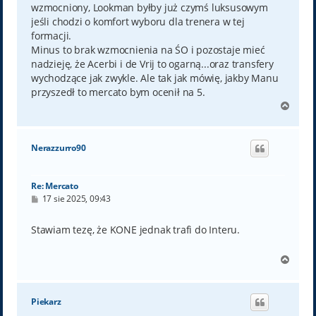
wzmocniony, Lookman byłby już czymś luksusowym
jeśli chodzi o komfort wyboru dla trenera w tej
formacji.
Minus to brak wzmocnienia na ŚO i pozostaje mieć
nadzieję, że Acerbi i de Vrij to ogarną...oraz transfery
wychodzące jak zwykle. Ale tak jak mówię, jakby Manu
przyszedł to mercato bym ocenił na 5.
N
a
g
ó
Nerazzurro90
r
ę
Re: Mercato
P
17 sie 2025, 09:43
o
s
t
Stawiam tezę, że KONE jednak trafi do Interu.
N
a
g
ó
Piekarz
r