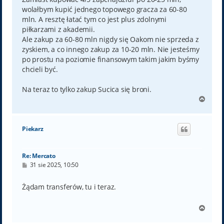
wolałbym kupić jednego topowego gracza za 60-80
mln. A resztę łatać tym co jest plus zdolnymi
piłkarzami z akademii.
Ale zakup za 60-80 mln nigdy się Oakom nie sprzeda z
zyskiem, a co innego zakup za 10-20 mln. Nie jesteśmy
po prostu na poziomie finansowym takim jakim byśmy
chcieli być.
Na teraz to tylko zakup Sucica się broni.
N
a
g
ó
Piekarz
r
ę
Re: Mercato
P
31 sie 2025, 10:50
o
s
t
Żądam transferów, tu i teraz.
N
a