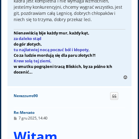
kadra jest kompletna i nie wymaga wzmocnień,
jesteśmy konkurencyjni, chcemy wygrać wszystko, jest
git, pozdrawiam całą Legnicę, dobrych chłopaków i
niech się to trzyma, dobry przekaz leci.
Nienawiścią bije każdy mur, każdy kąt,
za daleko stąd
do gór złotych,
tu najłatwiej nocą poczuć ból i kłopoty,
Co za ludzie mordują się dla paru złotych?!
Krew solą tej ziemi,
w smutku pogrążeni tracą Bliskich, by za późno Ich
docenić...
N
a
g
ó
Nerazzurro90
r
ę
Re: Mercato
P
7 gru 2025, 14:40
o
s
Witam,
t