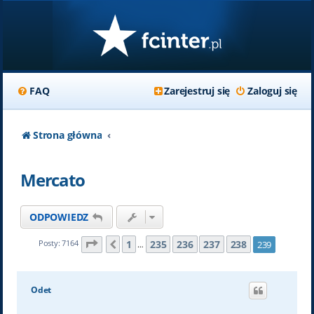
FAQ
Zarejestruj się
Zaloguj się
Strona główna
Mercato
ODPOWIEDZ
Strona
239
z
239
1
235
236
237
238
Posty: 7164
239
Poprzednia
…
Odet