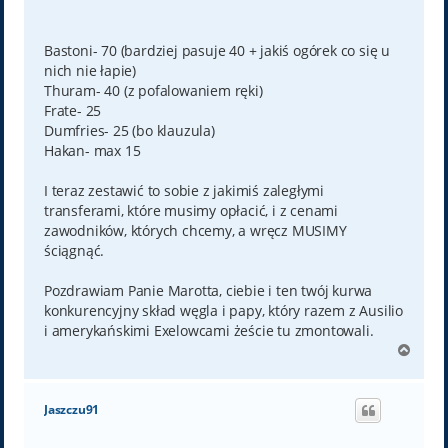
Bastoni- 70 (bardziej pasuje 40 + jakiś ogórek co się u
nich nie łapie)
Thuram- 40 (z pofalowaniem ręki)
Frate- 25
Dumfries- 25 (bo klauzula)
Hakan- max 15
I teraz zestawić to sobie z jakimiś zaległymi
transferami, które musimy opłacić, i z cenami
zawodników, których chcemy, a wręcz MUSIMY
ściągnąć.
Pozdrawiam Panie Marotta, ciebie i ten twój kurwa
konkurencyjny skład węgla i papy, który razem z Ausilio
i amerykańskimi Exelowcami żeście tu zmontowali.
N
a
g
ó
Jaszczu91
r
ę