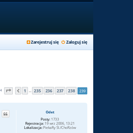
Zarejestruj się
Zaloguj się
Strona
239
z
239
1
235
236
237
238
64
239
Poprzednia
…
Odet
Posty:
1733
Rejestracja:
19 wrz 2006, 13:21
Lokalizacja:
PiekaRy Śl./ChoRzów