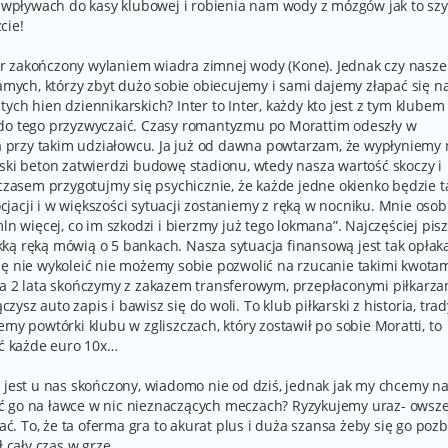
pływach do kasy klubowej i robienia nam wody z mózgów jak to szy
cie!
ster zakończony wylaniem wiadra zimnej wody (Kone). Jednak czy nasze
samych, którzy zbyt dużo sobie obiecujemy i sami dajemy złapać się n
ych hien dziennikarskich? Inter to Inter, każdy kto jest z tym klubem
 do tego przyzwyczaić. Czasy romantyzmu po Morattim odeszły w
cza przy takim udziałowcu. Ja już od dawna powtarzam, że wypłyniemy
oski beton zatwierdzi budowę stadionu, wtedy nasza wartość skoczy i
asem przygotujmy się psychicznie, że każde jedne okienko będzie t
acji i w większości sytuacji zostaniemy z ręką w nocniku. Mnie osob
ln więcej, co im szkodzi i bierzmy już tego lokmana”. Najczęściej pisz
lekką ręką mówią o 5 bankach. Nasza sytuacja finansową jest tak opłak
ię nie wykoleić nie możemy sobie pozwolić na rzucanie takimi kwota
za 2 lata skończymy z zakazem transferowym, przepłaconymi piłkarza
czysz auto zapis i bawisz się do woli. To klub piłkarski z historia, trad
my powtórki klubu w zgliszczach, który zostawił po sobie Moratti, to
ć każde euro 10x…
p jest u nas skończony, wiadomo nie od dziś, jednak jak my chcemy n
ć go na ławce w nic nieznaczących meczach? Ryzykujemy uraz- owsz
wać. To, że ta oferma gra to akurat plus i duża szansa żeby się go pozb
ł cały czas w grze