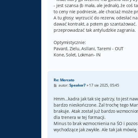
- jest szansa (b mała, ale jednak), że coś
to ceny nie podniesie, ale chociaż może 
A tu głosy: wyrzucić do rezerw, odesłać n
dawać kontrakt, a potem go szantażować. N
przeprowadzać tak antyludzkie zagrania.
Optymistycznie:
Pavard, Zielu, Asllani, Taremi - OUT
Kone, Solet, Lokman- IN
Re: Mercato
P
autor:
Speaker7
»
17 sie 2025, 05:45
o
s
t
Hmm...kadra jak tak się patrzy, to jest na
bardzo nieskończone. Żal trochę tego Manu
brakuje. Atak został już bardzo wzmocnio
dla trenera w tej formacji.
Minus to brak wzmocnienia na ŚO i pozostaj
wychodzące jak zwykle. Ale tak jak mówię