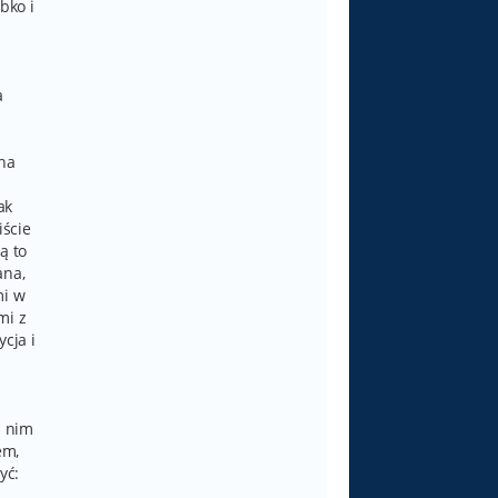
bko i
a
 na
ak
iście
ą to
ana,
mi w
mi z
ycja i
a nim
em,
yć: