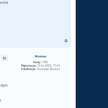
a (na
N
a
g
ó
Minister
r
ę
Posty:
1785
Rejestracja:
16 lut 2008, 17:43
Lokalizacja:
Giuseppe Meazza
ażdym
.