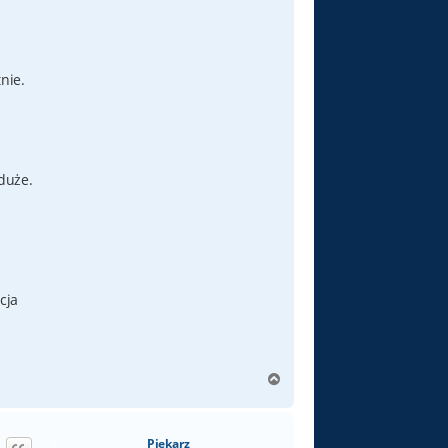
nie.
duże.
cja
N
a
g
ó
Piekarz
r