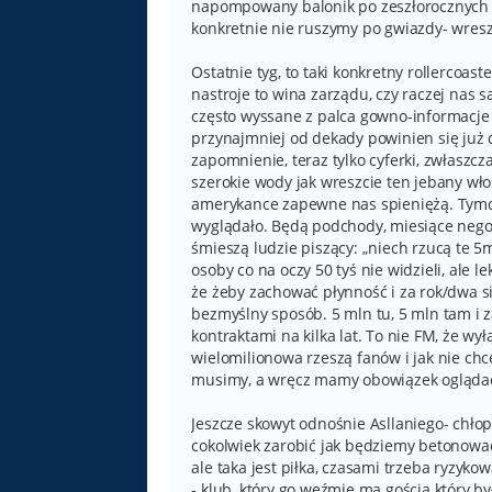
napompowany balonik po zeszłorocznych w
konkretnie nie ruszymy po gwiazdy- wresz
Ostatnie tyg, to taki konkretny rollercoa
nastroje to wina zarządu, czy raczej nas 
często wyssane z palca gowno-informacje t
przynajmniej od dekady powinien się już
zapomnienie, teraz tylko cyferki, zwłasz
szerokie wody jak wreszcie ten jebany wł
amerykance zapewne nas spieniężą. Tymcz
wyglądało. Będą podchody, miesiące negocj
śmieszą ludzie piszący: „niech rzucą te 5m
osoby co na oczy 50 tyś nie widzieli, ale 
że żeby zachować płynność i za rok/dwa s
bezmyślny sposób. 5 mln tu, 5 mln tam i 
kontraktami na kilka lat. To nie FM, że wyłą
wielomilionowa rzeszą fanów i jak nie chce
musimy, a wręcz mamy obowiązek ogląda
Jeszcze skowyt odnośnie Asllaniego- chło
cokolwiek zarobić jak będziemy betonowa
ale taka jest piłka, czasami trzeba ryzyko
- klub, który go weźmie ma gościa który by