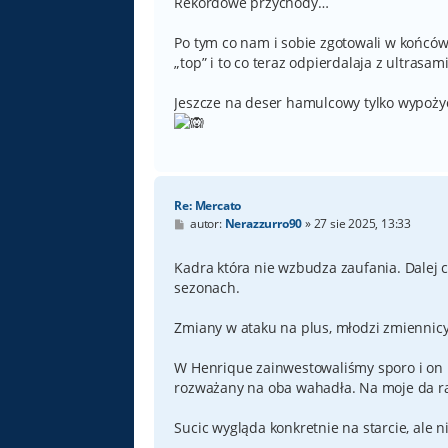
Rekordowe przychody…
Po tym co nam i sobie zgotowali w końcó
„top” i to co teraz odpierdalaja z ultrasami
Jeszcze na deser hamulcowy tylko wypożycz
Re: Mercato
P
autor:
Nerazzurro90
»
27 sie 2025, 13:33
o
s
t
Kadra która nie wzbudza zaufania. Dalej 
sezonach.
Zmiany w ataku na plus, młodzi zmiennicy
W Henrique zainwestowaliśmy sporo i on na
rozważany na oba wahadła. Na moje da ra
Sucic wygląda konkretnie na starcie, ale 