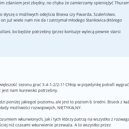
oim zdaniem jest zbędny, no chyba że zamierzamy spieniężyć Thuram
to słyszę o możliwych odejścia Bisexa czy Pavarda. Szaleństwo.
on już wiele nam nie da i zatrzymał młodego Stankovica (którego
 Asllani, bo będzie potrzebny (przez kontuzje wylecą pewnie starsi
iększość sezonu grać 3-4-1-2/2-1? Chłop w pojedynkę potrafi wygrać
ęc jest nam kurewsko potrzebny.
dzi poniżej jakiegoś poziomu, ale jest to poziom b średni. Biseck z k
kłady możliwości rozwojowych, NIETYKALNY.
rozumiem wkurwionych, jak i tych którzy patrzą na wszystko z rozwagą
ściej niż czasami wkurwienie przeważa. A to wszystko przez