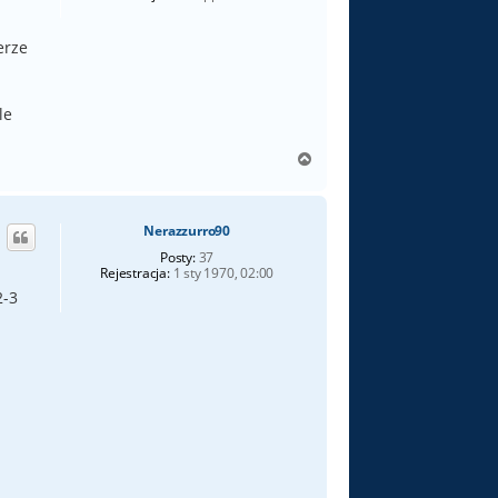
erze
le
N
a
g
ó
Nerazzurro90
r
ę
Posty:
37
Rejestracja:
1 sty 1970, 02:00
2-3