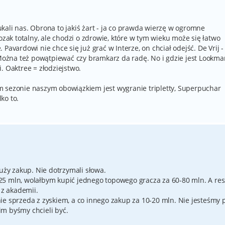
szukali nas. Obrona to jakiś żart - ja co prawda wierzę w ogromne
ozak totalny, ale chodzi o zdrowie, które w tym wieku może się łatwo
Pavardowi nie chce się już grać w Interze, on chciał odejść. De Vrij - 
 Można też powątpiewać czy bramkarz da radę. No i gdzie jest Lookma
. Oaktree = złodziejstwo.
m sezonie naszym obowiązkiem jest wygranie tripletty, Superpuchar
ko to.
duży zakup. Nie dotrzymali słowa.
25 mln, wolałbym kupić jednego topowego gracza za 60-80 mln. A res
 z akademii.
ie sprzeda z zyskiem, a co innego zakup za 10-20 mln. Nie jesteśmy 
m byśmy chcieli być.