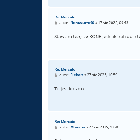
Re: Mercato
P
autor:
Nerazzurro90
»
17 sie 2025, 09:43
o
s
t
Stawiam tezę, że KONE jednak trafi do Int
Re: Mercato
P
autor:
Piekarz
»
27 sie 2025, 10:59
o
s
t
To jest koszmar.
Re: Mercato
P
autor:
Minister
»
27 sie 2025, 12:40
o
s
t