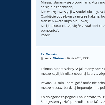
Miesiąc staramy się o Lookmana, który m
co się nie zapowiada).
Nie widzę inwestycji w środek obrony, za 
Osobiście oddałbym za grosze Hakana, bo 
transfer/kwota dupy nie urwał).
No i ja akurat cieszę się że został póki co
pomocnicy).
Pozdr.
Re: Mercato
P
autor:
Minister
»
16 sie 2025, 23:35
o
s
t
Lokman niepotrzebny? A jak mamy przez w
mecze, czyli jak nikt z obecnej kadry… wi
Pavard- 20 mln i nara, gość może nie scho
meczem coraz bardziej imponuje i ma po
Co do ogólnego poglądu na Mercato, to i 
Sam jestem gdzieś po środku, chociaż czę