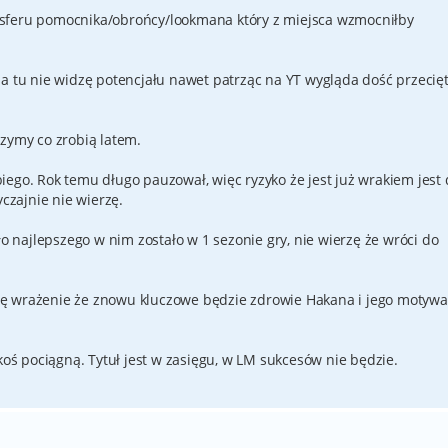
sferu pomocnika/obrońcy/lookmana który z miejsca wzmocniłby
a tu nie widzę potencjału nawet patrząc na YT wygląda dość przecięt
czymy co zrobią latem.
iego. Rok temu długo pauzował, więc ryzyko że jest już wrakiem jest 
yczajnie nie wierzę.
ło najlepszego w nim zostało w 1 sezonie gry, nie wierzę że wróci do
ę wrażenie że znowu kluczowe będzie zdrowie Hakana i jego motywa
akoś pociągną. Tytuł jest w zasięgu, w LM sukcesów nie będzie.