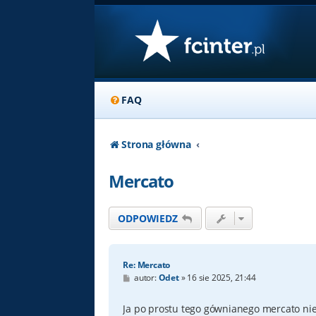
FAQ
Strona główna
Mercato
ODPOWIEDZ
Re: Mercato
P
autor:
Odet
»
16 sie 2025, 21:44
o
s
t
Ja po prostu tego gównianego mercato ni