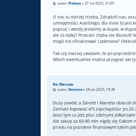
P
autor:
Piekarz
»
27 sie 2025, 21:05
o
s
t
O nie, tu ostrzej trzeba. Zdradzili nas, o
umiejętności Acerbiego, dla mnie to jest k
popsuć i wtedy jesteśmy w dupie, w dupie. 
ale co dalej? Przecież chyba nie Bisseck?
mogli nie sfinalizować Lookmana? Obiecali
Tak czy inaczej uważam, że po poprzedni
Włoch ewentualnie można przegrać ale tyl
Re: Mercato
P
autor:
Domino
»
28 sie 2025, 19:39
o
s
t
Duży zawód, a Zanetti i Marotta obiecali 
Zamiast kupować 4/5 zapchajdziur po 20-
łatać tym co jest plus zdolnymi piłkarzami
Ale zakup za 60-80 mln nigdy się Oakom n
prostu na poziomie finansowym takim jaki