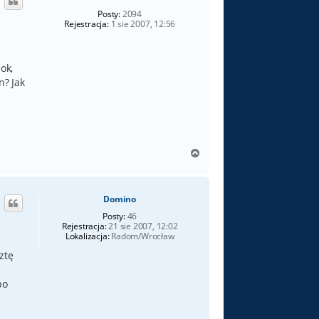
ę
Posty:
2094
Rejestracja:
1 sie 2007, 12:56
ok,
n? Jak
N
a
g
ó
Domino
r
ę
Posty:
46
Rejestracja:
21 sie 2007, 12:02
Lokalizacja:
Radom/Wrocław
ztę
po