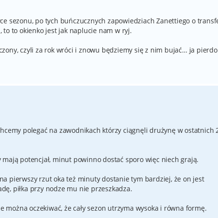
wce sezonu, po tych buńczucznych zapowiedziach Zanettiego o transf
, to to okienko jest jak naplucie nam w ryj.
ony, czyli za rok wróci i znowu będziemy się z nim bujać… ja pierdo
chcemy polegać na zawodnikach którzy ciągnęli drużynę w ostatnich 
 mają potencjał, minut powinno dostać sporo więc niech grają.
 pierwszy rzut oka też minuty dostanie tym bardziej, że on jest
dę, piłka przy nodze mu nie przeszkadza.
nie można oczekiwać, że cały sezon utrzyma wysoka i równa formę.