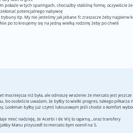
 tam pokaże w tych sparingach, chociażby stabilną formę, oczywiście ż
przekonać potencjalnego nabywcę
a trybuny itp. My nie jesteśmy jak jebane fc zraszacze żeby najpierw
ie po to kreujemy się na jedną wielką rodzinę żeby po chwili
wet mocniejsza niż była, ale odnoszę wrażenie że mercato jest jeszcze
, bo osobiście uważam, że byłby to wielki progres, takiego piłkarza
ny, Lookman byłby już czymś luksusowym jeśli chodzi o komfort wybo
e mieć nadzieję, że Acerbi i de Vrij to ogarną...oraz transfery
, jakby Manu przyszedł to mercato bym ocenił na 5.