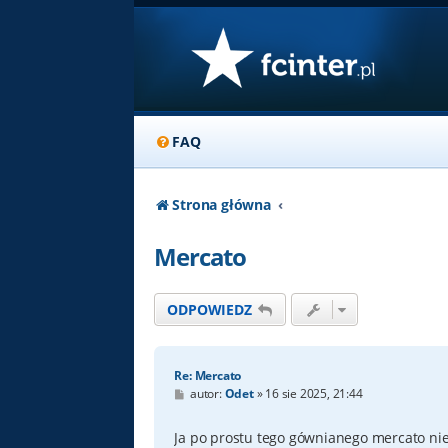
FAQ
Strona główna
Mercato
ODPOWIEDZ
Re: Mercato
P
autor:
Odet
»
16 sie 2025, 21:44
o
s
t
Ja po prostu tego gównianego mercato ni