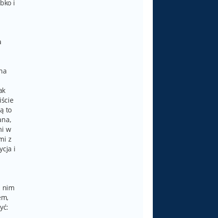
bko i
a
 na
ak
iście
ą to
ana,
mi w
mi z
ycja i
a nim
em,
yć: