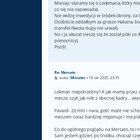
Miesiąc staramy się o Lookmana, który m
co się nie zapowiada).
Nie widzę inwestycji w środek obrony, za 
Osobiście oddałbym za grosze Hakana, bo 
transfer/kwota dupy nie urwał).
No i ja akurat cieszę się że został póki co
pomocnicy).
Pozdr.
Re: Mercato
P
autor:
Minister
»
16 sie 2025, 23:35
o
s
t
Lokman niepotrzebny? A jak mamy przez w
mecze, czyli jak nikt z obecnej kadry… wi
Pavard- 20 mln i nara, gość może nie scho
meczem coraz bardziej imponuje i ma po
Co do ogólnego poglądu na Mercato, to i 
Sam jestem gdzieś po środku, chociaż czę