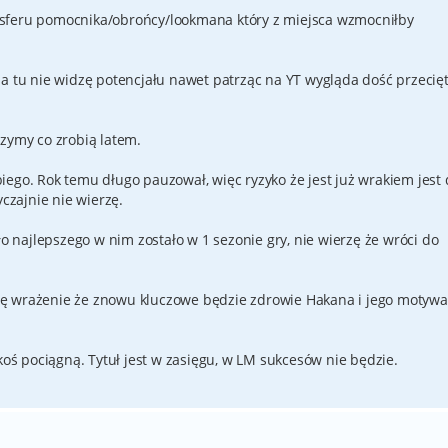
sferu pomocnika/obrońcy/lookmana który z miejsca wzmocniłby
a tu nie widzę potencjału nawet patrząc na YT wygląda dość przecięt
czymy co zrobią latem.
iego. Rok temu długo pauzował, więc ryzyko że jest już wrakiem jest 
yczajnie nie wierzę.
ło najlepszego w nim zostało w 1 sezonie gry, nie wierzę że wróci do
ę wrażenie że znowu kluczowe będzie zdrowie Hakana i jego motywa
akoś pociągną. Tytuł jest w zasięgu, w LM sukcesów nie będzie.