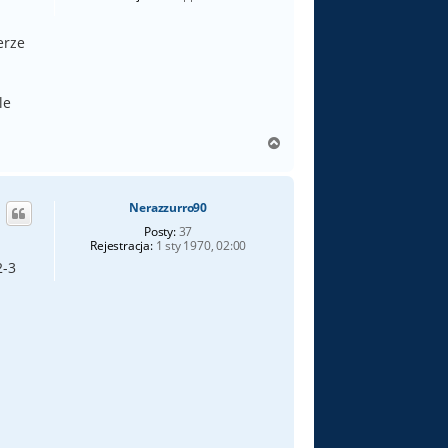
erze
le
N
a
g
ó
Nerazzurro90
r
ę
Posty:
37
Rejestracja:
1 sty 1970, 02:00
2-3