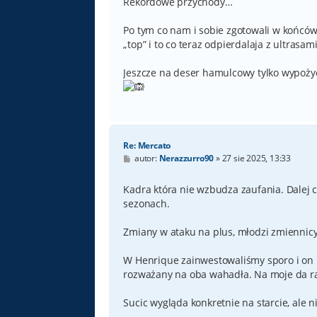
Rekordowe przychody…
Po tym co nam i sobie zgotowali w końcó
„top” i to co teraz odpierdalaja z ultrasami
Jeszcze na deser hamulcowy tylko wypożycz
Re: Mercato
P
autor:
Nerazzurro90
»
27 sie 2025, 13:33
o
s
t
Kadra która nie wzbudza zaufania. Dalej 
sezonach.
Zmiany w ataku na plus, młodzi zmiennicy
W Henrique zainwestowaliśmy sporo i on na
rozważany na oba wahadła. Na moje da ra
Sucic wygląda konkretnie na starcie, ale 