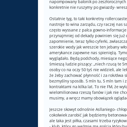
napompowany balonik po zeszłorocznych w
konkretnie nie ruszymy po gwiazdy- wresz
Ostatnie tyg, to taki konkretny rollercoa
nastroje to wina zarządu, czy raczej nas 
często wyssane z palca gowno-informacje t
przynajmniej od dekady powinien się już
zapomnienie, teraz tylko cyferki, zwłasz
szerokie wody jak wreszcie ten jebany wł
amerykance zapewne nas spieniężą. Tymcz
wyglądało. Będą podchody, miesiące negocj
śmieszą ludzie piszący: „niech rzucą te 5m
osoby co na oczy 50 tyś nie widzieli, ale 
że żeby zachować płynność i za rok/dwa s
bezmyślny sposób. 5 mln tu, 5 mln tam i 
kontraktami na kilka lat. To nie FM, że wyłą
wielomilionowa rzeszą fanów i jak nie chce
musimy, a wręcz mamy obowiązek ogląda
Jeszcze skowyt odnośnie Asllaniego- chło
cokolwiek zarobić jak będziemy betonowa
ale taka jest piłka, czasami trzeba ryzyko
- klub, który go weźmie ma gościa który by