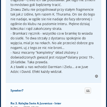
to mnóstwo goli będziemy tracić.
Znowu Zielu nie przypilnował przy stałym fragmencie
tak jak z Udine, tym razem K. Thurama. On sie do tego
nie nadaje, w ogóle sie nie nadaje do fazy obronnej i
ogólnie do klubu na poziomie Interu. Piękne dzisiaj
kółeczka i rajd zakończony strata.
- Bramkarz ręcznik - wszystko co w bramkę to wsiada
do siatki. Te dwa strzały z dystansu spokojnie do
wyjęcia, mial je na rekach. No ale przecież dobrze gra
nogami, uj z tego ze nic nie broni…
- Nasz mocarny “kompletny” skład złożony z
doświadczonych gwiazd jest rozpye*dalany przez 19-,
20-latków. Taka prawda.
A z ławki u nas wchodzi Darmian i Zielu… a w Juve
Adzic i David. Efekt każdy widział.
N
a
g
ó
Speaker7
r
ę
Re: 3. Kolejka Serie A: Juventus - Inter