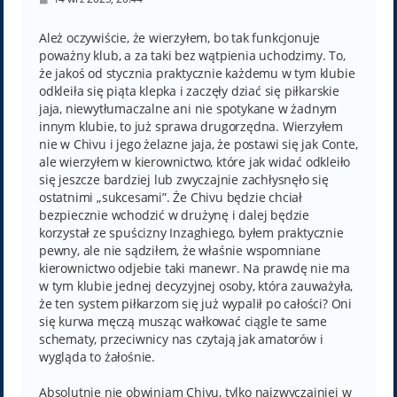
o
s
t
Ależ oczywiście, że wierzyłem, bo tak funkcjonuje
poważny klub, a za taki bez wątpienia uchodzimy. To,
że jakoś od stycznia praktycznie każdemu w tym klubie
odkleiła się piąta klepka i zaczęły dziać się piłkarskie
jaja, niewytłumaczalne ani nie spotykane w żadnym
innym klubie, to już sprawa drugorzędna. Wierzyłem
nie w Chivu i jego żelazne jaja, że postawi się jak Conte,
ale wierzyłem w kierownictwo, które jak widać odkleiło
się jeszcze bardziej lub zwyczajnie zachłysnęło się
ostatnimi „sukcesami”. Że Chivu będzie chciał
bezpiecznie wchodzić w drużynę i dalej będzie
korzystał ze spuścizny Inzaghiego, byłem praktycznie
pewny, ale nie sądziłem, że właśnie wspomniane
kierownictwo odjebie taki manewr. Na prawdę nie ma
w tym klubie jednej decyzyjnej osoby, która zauważyła,
że ten system piłkarzom się już wypalił po całości? Oni
się kurwa męczą musząc wałkować ciągle te same
schematy, przeciwnicy nas czytają jak amatorów i
wygląda to żałośnie.
Absolutnie nie obwiniam Chivu, tylko najzwyczajniej w