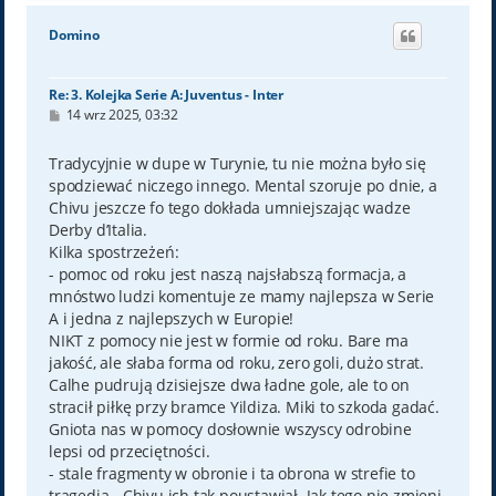
g
ó
Domino
r
ę
Re: 3. Kolejka Serie A: Juventus - Inter
P
14 wrz 2025, 03:32
o
s
t
Tradycyjnie w dupe w Turynie, tu nie można było się
spodziewać niczego innego. Mental szoruje po dnie, a
Chivu jeszcze fo tego dokłada umniejszając wadze
Derby d’Italia.
Kilka spostrzeżeń:
- pomoc od roku jest naszą najsłabszą formacja, a
mnóstwo ludzi komentuje ze mamy najlepsza w Serie
A i jedna z najlepszych w Europie!
NIKT z pomocy nie jest w formie od roku. Bare ma
jakość, ale słaba forma od roku, zero goli, dużo strat.
Calhe pudrują dzisiejsze dwa ładne gole, ale to on
stracił piłkę przy bramce Yildiza. Miki to szkoda gadać.
Gniota nas w pomocy dosłownie wszyscy odrobine
lepsi od przeciętności.
- stale fragmenty w obronie i ta obrona w strefie to
tragedia - Chivu ich tak poustawiał. Jak tego nie zmieni