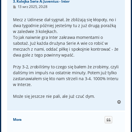
3. Kolejka Serie A: Juventus - Inter
P
13 wrz 2025, 20:28
o
s
t
Mecz z Udinese dał sygnał, że zbliżają się kłopoty, no i
dwa tygodnie później jesteśmy tu z już drugą porażką
w zaledwie 3 kolejkach.
To jak naiwnie gra Inter zakrawa momentami o
sabotaż. Już każda drużyna Serie A wie co robić w
meczach z nami, oddać piłkę i spokojnie kontrować - że
dwa gole z tego powinny wpaść.
Przy 3-2, zrobiliśmy to czego się bałem że zrobimy, czyli
daliśmy im impuls na ostatnie minuty. Potem już tylko
zastanawiałem się kto nam strzeli na 3-4. 1000% Interu
w Interze.
Może się jeszcze nie pali, ale już czuć dym.
N
a
g
ó
Mora
r
ę