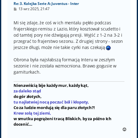
Re: 3. Kolejka Serie A: Juventus - Inter
P
13 wrz 2025, 21:47
o
s
t
Mi się zdaje, że coś w ich mentalu pękło podczas
frajerskiego remisu z Lazio, który kosztował scudetto i
od tamtej pory nie dźwigają presji. Wyjść z 1-2 na 3-2 i
przegrać to frajerstwo sezonu. Z drugiej strony - sezon
jeszcze długi, może nie takie cyrki nas czekają
Obrona była najsłabszą formacją Interu w zeszłym
sezonie i nie została wzmocniona. Brawo gogusie w
garniturkach.
Nienawiścią bije każdy mur, każdy kąt,
za daleko stąd
do gór złotych,
tu najłatwiej nocą poczuć ból i kłopoty,
Co za ludzie mordują się dla paru złotych?!
Krew solą tej ziemi,
w smutku pogrążeni tracą Bliskich, by za późno Ich
docenić...
N
a