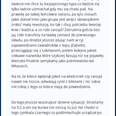
świecie nie chce tu bezjajecznego typa co będzie się
tylko ładnie uśmiechał gdy mu się chata pali. Na
prawdę po takiej końcówce sezonu, po tylu ciosach
jakie dostał Inter jako grupa jest wręcz obowiązkiem
zrobić małą rewolucję, bo tak i chuj, potrzeba świeżej
krwi i bodźca, a co robi zarząd? Zatrudnia gościa bez
jaj, robi transfery na ławkę zamiast do pierwszego
składu, po drodze jeszcze plując nam w ryj
zapowiedziami zawodników z topu (Zabetti),
przeciągając się z Lokmanem, potem kolejne jakieś
ciekawe nazwiska które szybciej kasują niż się pojawiły.
Mercato finalnie zamykamy jako pośmiewisko we
Włoszech.
Na to, że kibice wpłynął jakoś na właścicieli czy zarząd
nawet nie liczcie, odwalają cyrki z biletami i nic sobie
nie robią z tego co kibice mają do powiedzenia.
Do tego jeszcze wczorajsze dziwne sytuacje. Strzelamy
na 3:2 a oni się kurwa nie cieszą, tu już nie chodzi o
tego cymbala czarnego co podśmiechujki urządzał po