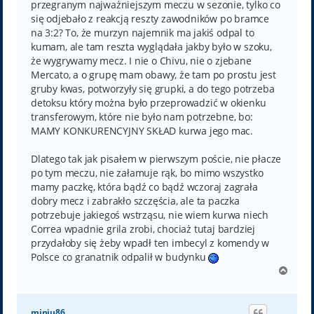
przegranym najważniejszym meczu w sezonie, tylko co
się odjebało z reakcją reszty zawodników po bramce
na 3:2? To, że murzyn najemnik ma jakiś odpal to
kumam, ale tam reszta wyglądała jakby było w szoku,
że wygrywamy mecz. I nie o Chivu, nie o zjebane
Mercato, a o grupę mam obawy, że tam po prostu jest
gruby kwas, potworzyły się grupki, a do tego potrzeba
detoksu który można było przeprowadzić w okienku
transferowym, które nie było nam potrzebne, bo:
MAMY KONKURENCYJNY SKŁAD kurwa jego mac.
Dlatego tak jak pisałem w pierwszym poście, nie płacze
po tym meczu, nie załamuje rąk, bo mimo wszystko
mamy paczkę, która bądź co bądź wczoraj zagrała
dobry mecz i zabrakło szczęścia, ale ta paczka
potrzebuje jakiegoś wstrząsu, nie wiem kurwa niech
Correa wpadnie grila zrobi, chociaż tutaj bardziej
przydałoby się żeby wpadł ten imbecyl z komendy w
Polsce co granatnik odpalił w budynku
N
a
g
ó
miniu86