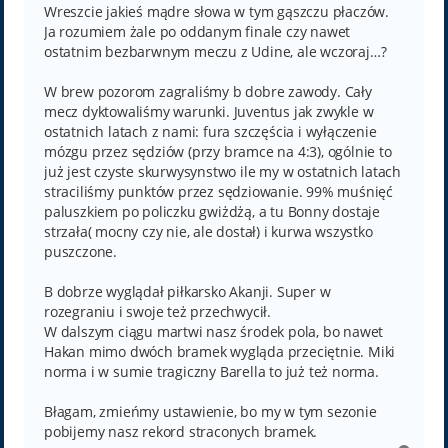
Wreszcie jakieś mądre słowa w tym gąszczu płaczów.
Ja rozumiem żale po oddanym finale czy nawet
ostatnim bezbarwnym meczu z Udine, ale wczoraj…?
W brew pozorom zagraliśmy b dobre zawody. Cały
mecz dyktowaliśmy warunki. Juventus jak zwykle w
ostatnich latach z nami: fura szczęścia i wyłączenie
mózgu przez sędziów (przy bramce na 4:3), ogólnie to
już jest czyste skurwysynstwo ile my w ostatnich latach
straciliśmy punktów przez sędziowanie. 99% muśnięć
paluszkiem po policzku gwiżdżą, a tu Bonny dostaje
strzała( mocny czy nie, ale dostał) i kurwa wszystko
puszczone.
B dobrze wyglądał piłkarsko Akanji. Super w
rozegraniu i swoje też przechwycił.
W dalszym ciągu martwi nasz środek pola, bo nawet
Hakan mimo dwóch bramek wygląda przeciętnie. Miki
norma i w sumie tragiczny Barella to już też norma.
Błagam, zmieńmy ustawienie, bo my w tym sezonie
pobijemy nasz rekord straconych bramek.