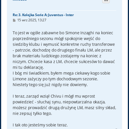
r
ę
Re: 3. Kolejka Serie A: Juventus - Inter
P
15 wrz 2025, 13:27
o
s
t
To jest w ogóle zabawne bo Simone Inzaghi na koniec
poprzedniego sezonu mógł spokojnie wejść do
siedziby klubu i wymusić konkretne ruchy transferowe
- patrzcie, dochodzę do drugiego finału LM, ale przez
brak materiału ludzkiego zostajemy na koniec z
niczym. Chcecie kasa z LM, chcecie sukcesów to dawać
mi tu deklarację.
I bóg mi świadkiem, byłem mega ciekawy kogo sobie
Limone zażyczy po tym dochodowym sezonie.
Niestety tego się już nigdy nie dowiemy.
I teraz, zarząd wziął Chivu i mógł mu wprost
powiedzieć - słuchaj synu, niepowtarzalna okazja,
możesz prowadzić drugą drużynę LM, masz silny skład,
nie zepsuj tylko tego.
I tak oto jesteśmy sobie teraz.