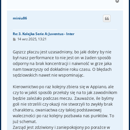
N
a
g
ó
miniu86
r
ę
Re: 3. Kolejka Serie A: Juventus - Inter
P
14 wrz 2025, 13:21
o
s
t
Gąszcz płaczu jest uzasadniony, bo jaki dobry by nie
był nasz performance to nie jest on w żaden sposób
odporny na brak koncentracji i naiwność w grze jaka
nam towarzyszy od dokładnie roku czasu. O błędach
sędziowskich nawet nie wspominając.
Kierownictwo po raz kolejny zbiera się w Appiano, ale
czy to w jakiś sposób przełoży się na to jak zawodnikom
będzie zależało podczas meczu. Zauważcie, ile byśmy
goli nie strzelili czy okazji nie stworzyli to zwykły brak
charakteru, cwaniactwa czy takiej podstawowej
waleczności po raz kolejny pozbawia nas punktów. To
już schemat.
Zarząd jest zdziwiony i zaniepokojony po porażce w