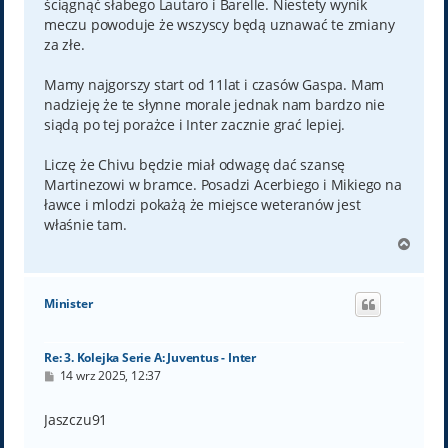
ściągnąć słabego Lautaro i Barelle. Niestety wynik
meczu powoduje że wszyscy będą uznawać te zmiany
za złe.
Mamy najgorszy start od 11lat i czasów Gaspa. Mam
nadzieję że te słynne morale jednak nam bardzo nie
siądą po tej porażce i Inter zacznie grać lepiej.
Liczę że Chivu będzie miał odwagę dać szansę
Martinezowi w bramce. Posadzi Acerbiego i Mikiego na
ławce i mlodzi pokażą że miejsce weteranów jest
właśnie tam.
N
a
g
ó
Minister
r
ę
Re: 3. Kolejka Serie A: Juventus - Inter
P
14 wrz 2025, 12:37
o
s
t
Jaszczu91