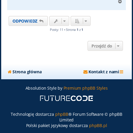
N
a
g
ó
ODPOWIEDZ
r
ę
Posty: 11 • Strona
1
z
1
Przejdź do
Strona główna
Kontakt z nami
Absolution Style by
Premium phpBB Styles
Technologię dostarcza
phpBB
® Forum Software © phpBB
Limited
Polski pakiet językowy dostarcza
phpBB.pl