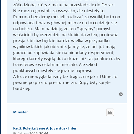
żółtodzioba, który z malucha przesiadł sie do Ferrari.
Nie mozna go winic za wszystko, ale niestety to
Rumuna będziemy musieli rozliczać za wyniki, bo to on
odpowiada teraz w głównej mierze na to co dzieje się
na boisku. Mam nadzieję, że ten "sprytny" pomysł
właścicieli by oszczedzic na klubie da w łeb, poniewaz
presja kibiców będzie bardzo wielka w przypadku
wynikow takich jak obecnie. Ja mysle, ze oni już mają
goraco bo zapowiada sie na nieudany eksperyment,
którego korekty wyjdą dużo drożej niż racjonalne ruchy
transferowe w ostatnim mercato. Ale szkód
punktowych niestety sie już nie naprawi.
A to, że nie wygladalismy tak tragicznie jak z Udine, to
pewnie po prostu prestiż meczu. Dupy były spięte
bardziej.
N
a
g
ó
Minister
r
ę
Re: 3. Kolejka Serie A: Juventus - Inter
P
14 wrz 2025, 20:44