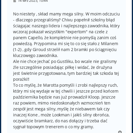
P
14 wrz 2025, 10:44
o
s
t
No niestety , skład mamy mega silny. W moim odczuciu
- dlaczego przegraliśmy? Chivu popełnił szkolny błąd
ściagajac naszego lidera i najlepszego zawodnika, który
wczoraj pokazał wszystkim "expertom" na czele z
panem Capello, że kompletnie nie pomyślą zanim coś
powiedzą. Przypomina mi się to co się stało z Milanem
(1-2) , gdy Giroud strzelił nam 2 bramki po ściągnięciu
kluczowego zawodnika.
Ale nie chce jechać po Gustliku, bo wcale nie gralismy
źle szczególnie posiadając piłkę i widać, że drużyna
jest świetnie przygotowana, tym bardziej tak szkoda tej
porażki!!
To co myślę, że Marotta pomyśli i zrobi najlepszy ruch,
który mi się wydaje w tej chwili i jeszcze przed końcem
października będzie nas już prowadził Kloop. Jeszcze
raz powiem, mimo niedoskonałych wzmocnień ten
zespół jest mega silny, myślę że niebawem tak czy
inaczej Kone , może Lookman i jakiś silny obrońca,
oczywiście bramkarz, do nas dołączy i trzeba dać
sygnał topowym trenerem o co my gramy.
N