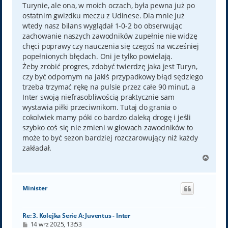
Turynie, ale ona, w moich oczach, była pewna już po
ostatnim gwizdku meczu z Udinese. Dla mnie już
wtedy nasz bilans wyglądał 1-0-2 bo obserwując
zachowanie naszych zawodników zupełnie nie widzę
chęci poprawy czy nauczenia się czegoś na wcześniej
popełnionych błędach. Oni je tylko powielają.
Żeby zrobić progres, zdobyć twierdzę jaka jest Turyn,
czy być odpornym na jakiś przypadkowy błąd sędziego
trzeba trzymać rękę na pulsie przez całe 90 minut, a
Inter swoją niefrasobliwością praktycznie sam
wystawia piłki przeciwnikom. Tutaj do grania o
cokolwiek mamy póki co bardzo daleką drogę i jeśli
szybko coś się nie zmieni w głowach zawodników to
może to być sezon bardziej rozczarowujący niż każdy
zakładał.
N
a
g
ó
Minister
r
ę
Re: 3. Kolejka Serie A: Juventus - Inter
P
14 wrz 2025, 13:53