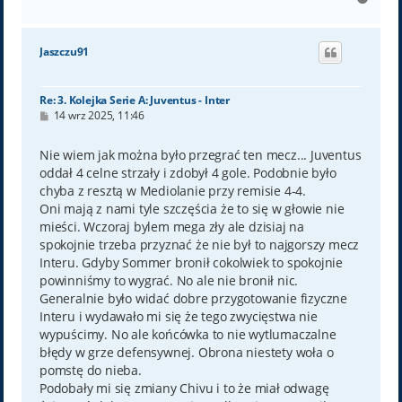
a
g
ó
Jaszczu91
r
ę
Re: 3. Kolejka Serie A: Juventus - Inter
P
14 wrz 2025, 11:46
o
s
t
Nie wiem jak można było przegrać ten mecz... Juventus
oddał 4 celne strzały i zdobył 4 gole. Podobnie było
chyba z resztą w Mediolanie przy remisie 4-4.
Oni mają z nami tyle szczęścia że to się w głowie nie
mieści. Wczoraj bylem mega zły ale dzisiaj na
spokojnie trzeba przyznać że nie był to najgorszy mecz
Interu. Gdyby Sommer bronił cokolwiek to spokojnie
powinniśmy to wygrać. No ale nie bronił nic.
Generalnie było widać dobre przygotowanie fizyczne
Interu i wydawało mi się że tego zwycięstwa nie
wypuścimy. No ale końcówka to nie wytlumaczalne
błędy w grze defensywnej. Obrona niestety woła o
pomstę do nieba.
Podobały mi się zmiany Chivu i to że miał odwagę