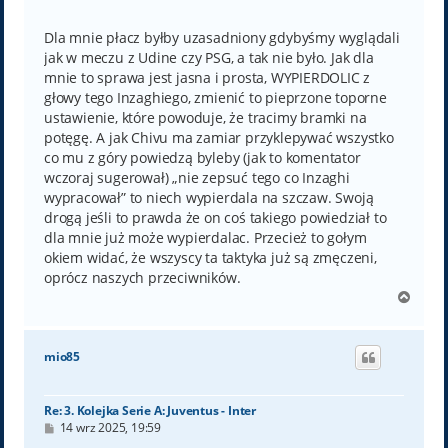
o
s
t
Dla mnie płacz byłby uzasadniony gdybyśmy wyglądali
jak w meczu z Udine czy PSG, a tak nie było. Jak dla
mnie to sprawa jest jasna i prosta, WYPIERDOLIC z
głowy tego Inzaghiego, zmienić to pieprzone toporne
ustawienie, które powoduje, że tracimy bramki na
potęgę. A jak Chivu ma zamiar przyklepywać wszystko
co mu z góry powiedzą byleby (jak to komentator
wczoraj sugerował) „nie zepsuć tego co Inzaghi
wypracował” to niech wypierdala na szczaw. Swoją
drogą jeśli to prawda że on coś takiego powiedział to
dla mnie już może wypierdalac. Przecież to gołym
okiem widać, że wszyscy ta taktyka już są zmęczeni,
oprócz naszych przeciwników.
N
a
g
ó
mio85
r
ę
Re: 3. Kolejka Serie A: Juventus - Inter
P
14 wrz 2025, 19:59
o