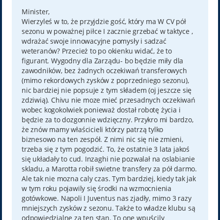
s
t
Minister,
Wierzyleś w to, że przyjdzie gość, który ma W CV pół
sezonu w poważnej piłce I zacznie grzebać w taktyce ,
wdrażać swoje innowacyjne pomysły i sadzać
weteranów? Przecież to po okienku widać, że to
figurant. Wygodny dla Zarządu- bo będzie miły dla
zawodników, bez żadnych oczekiwań transferowych
(mimo rekordowych zysków z poprzedniego sezonu),
nic bardziej nie popsuje z tym składem (oj jeszcze się
zdziwią). Chivu nie moze mieć przesadnych oczekiwań
wobec kogokolwiek ponieważ dostał robotę życia i
będzie za to dozgonnie wdzięczny. Przykro mi bardzo,
że znów mamy właścicieli którzy patrzą tylko
biznesowo na ten zespół. Z nimi nic się nie zmieni,
trzeba się z tym pogodzić. To, że ostatnie 3 lata jakoś
się układały to cud. Inzaghi nie pozwalał na oslabianie
skladu, a Marotta robił swietne transfery za pół darmo.
Ale tak nie mozna caly czas. Tym bardziej, kiedy tak jak
w tym roku pojawily się środki na wzmocnienia
gotówkowe. Napoli I Juventus nas zjadły, mimo 3 razy
mniejszych zysków z sezonu. Także to władze klubu są
odpowiedzialne za ten stan. To one wpuścily