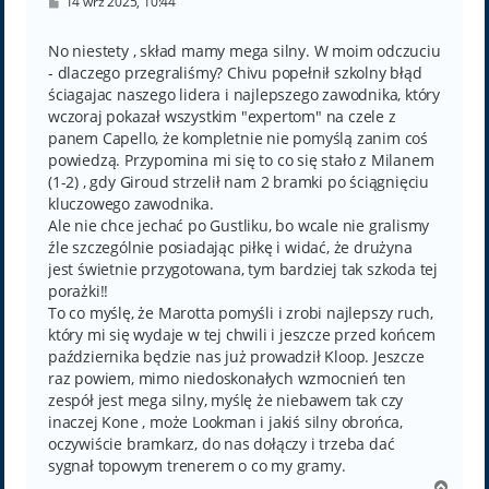
P
14 wrz 2025, 10:44
o
s
t
No niestety , skład mamy mega silny. W moim odczuciu
- dlaczego przegraliśmy? Chivu popełnił szkolny błąd
ściagajac naszego lidera i najlepszego zawodnika, który
wczoraj pokazał wszystkim "expertom" na czele z
panem Capello, że kompletnie nie pomyślą zanim coś
powiedzą. Przypomina mi się to co się stało z Milanem
(1-2) , gdy Giroud strzelił nam 2 bramki po ściągnięciu
kluczowego zawodnika.
Ale nie chce jechać po Gustliku, bo wcale nie gralismy
źle szczególnie posiadając piłkę i widać, że drużyna
jest świetnie przygotowana, tym bardziej tak szkoda tej
porażki!!
To co myślę, że Marotta pomyśli i zrobi najlepszy ruch,
który mi się wydaje w tej chwili i jeszcze przed końcem
października będzie nas już prowadził Kloop. Jeszcze
raz powiem, mimo niedoskonałych wzmocnień ten
zespół jest mega silny, myślę że niebawem tak czy
inaczej Kone , może Lookman i jakiś silny obrońca,
oczywiście bramkarz, do nas dołączy i trzeba dać
sygnał topowym trenerem o co my gramy.
N