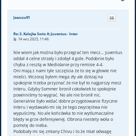
a
g
ó
Jaszczu91
r
ę
Re: 3. Kolejka Serie A: Juventus - Inter
P
14 wrz 2025, 11:46
o
s
t
Nie wiem jak można było przegrać ten mecz... Juventus
oddał 4 celne strzały i zdobył 4 gole. Podobnie było
chyba z resztą w Mediolanie przy remisie 4-4.
Oni mają z nami tyle szczęścia że to się w głowie nie
mieści. Wczoraj bylem mega zły ale dzisiaj na
spokojnie trzeba przyznać że nie był to najgorszy mecz
Interu. Gdyby Sommer bronił cokolwiek to spokojnie
powinniśmy to wygrać. No ale nie bronił nic.
Generalnie było widać dobre przygotowanie fizyczne
Interu i wydawało mi się że tego zwycięstwa nie
wypuścimy. No ale końcówka to nie wytlumaczalne
błędy w grze defensywnej. Obrona niestety woła o
pomstę do nieba.
Podobały mi się zmiany Chivu i to że miał odwagę