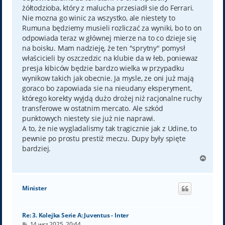
żółtodzioba, który z malucha przesiadł sie do Ferrari.
Nie mozna go winic za wszystko, ale niestety to
Rumuna będziemy musieli rozliczać za wyniki, bo to on
odpowiada teraz w głównej mierze na to co dzieje się
na boisku. Mam nadzieję, że ten "sprytny" pomysł
właścicieli by oszczedzic na klubie da w łeb, poniewaz
presja kibiców będzie bardzo wielka w przypadku
wynikow takich jak obecnie. Ja mysle, ze oni już mają
goraco bo zapowiada sie na nieudany eksperyment,
którego korekty wyjdą dużo drożej niż racjonalne ruchy
transferowe w ostatnim mercato. Ale szkód
punktowych niestety sie już nie naprawi.
A to, że nie wygladalismy tak tragicznie jak z Udine, to
pewnie po prostu prestiż meczu. Dupy były spięte
bardziej.
N
a
g
ó
Minister
r
ę
Re: 3. Kolejka Serie A: Juventus - Inter
P
14 wrz 2025, 20:44