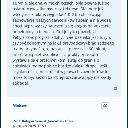
Turynie, ale ona, w moich oczach, była pewna już po
ostatnim gwizdku meczu z Udinese. Dla mnie już
wtedy nasz bilans wyglądał 1-0-2 bo obserwując
zachowanie naszych zawodników zupełnie nie widzę
chęci poprawy czy nauczenia się czegoś na wcześniej
popełnionych błędach. Oni je tylko powielają.
Żeby zrobić progres, zdobyć twierdzę jaka jest Turyn,
czy być odpornym na jakiś przypadkowy błąd sędziego
trzeba trzymać rękę na pulsie przez całe 90 minut, a
Inter swoją niefrasobliwością praktycznie sam
wystawia piłki przeciwnikom. Tutaj do grania o
cokolwiek mamy póki co bardzo daleką drogę i jeśli
szybko coś się nie zmieni w głowach zawodników to
może to być sezon bardziej rozczarowujący niż każdy
zakładał.
N
a
g
ó
Minister
r
ę
Re: 3. Kolejka Serie A: Juventus - Inter
P
14 wrz 2025, 13:53