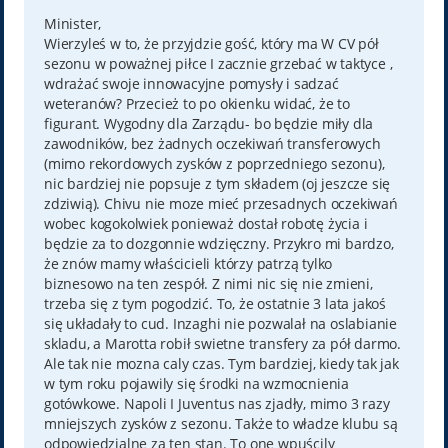
s
t
Minister,
Wierzyleś w to, że przyjdzie gość, który ma W CV pół
sezonu w poważnej piłce I zacznie grzebać w taktyce ,
wdrażać swoje innowacyjne pomysły i sadzać
weteranów? Przecież to po okienku widać, że to
figurant. Wygodny dla Zarządu- bo będzie miły dla
zawodników, bez żadnych oczekiwań transferowych
(mimo rekordowych zysków z poprzedniego sezonu),
nic bardziej nie popsuje z tym składem (oj jeszcze się
zdziwią). Chivu nie moze mieć przesadnych oczekiwań
wobec kogokolwiek ponieważ dostał robotę życia i
będzie za to dozgonnie wdzięczny. Przykro mi bardzo,
że znów mamy właścicieli którzy patrzą tylko
biznesowo na ten zespół. Z nimi nic się nie zmieni,
trzeba się z tym pogodzić. To, że ostatnie 3 lata jakoś
się układały to cud. Inzaghi nie pozwalał na oslabianie
skladu, a Marotta robił swietne transfery za pół darmo.
Ale tak nie mozna caly czas. Tym bardziej, kiedy tak jak
w tym roku pojawily się środki na wzmocnienia
gotówkowe. Napoli I Juventus nas zjadły, mimo 3 razy
mniejszych zysków z sezonu. Także to władze klubu są
odpowiedzialne za ten stan. To one wpuścily