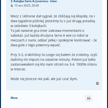
3. Kolejka Serie A: Juventus - Inter
P
13 wrz 2025, 20:28
o
s
t
Mecz z Udinese dał sygnał, że zbliżają się kłopoty, no i
dwa tygodnie później jesteśmy tu z już drugą porażką
w zaledwie 3 kolejkach.
To jak naiwnie gra Inter zakrawa momentami o
sabotaż. Już każda drużyna Serie A wie co robić w
meczach z nami, oddać piłkę i spokojnie kontrować - że
dwa gole z tego powinny wpaść.
Przy 3-2, zrobiliśmy to czego się bałem że zrobimy, czyli
daliśmy im impuls na ostatnie minuty. Potem już tylko
zastanawiałem się kto nam strzeli na 3-4. 1000% Interu
w Interze.
Może się jeszcze nie pali, ale już czuć dym.
N
a
g
ó
Mora
r
ę