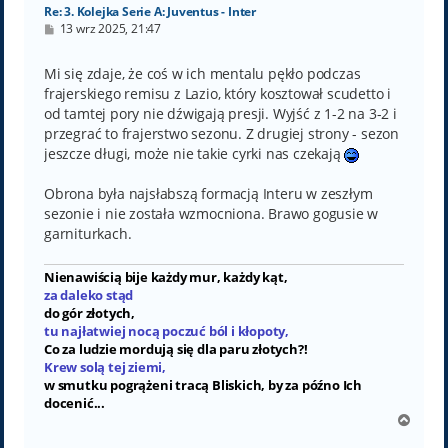
Re: 3. Kolejka Serie A: Juventus - Inter
P
13 wrz 2025, 21:47
o
s
t
Mi się zdaje, że coś w ich mentalu pękło podczas
frajerskiego remisu z Lazio, który kosztował scudetto i
od tamtej pory nie dźwigają presji. Wyjść z 1-2 na 3-2 i
przegrać to frajerstwo sezonu. Z drugiej strony - sezon
jeszcze długi, może nie takie cyrki nas czekają
Obrona była najsłabszą formacją Interu w zeszłym
sezonie i nie została wzmocniona. Brawo gogusie w
garniturkach.
Nienawiścią bije każdy mur, każdy kąt,
za daleko stąd
do gór złotych,
tu najłatwiej nocą poczuć ból i kłopoty,
Co za ludzie mordują się dla paru złotych?!
Krew solą tej ziemi,
w smutku pogrążeni tracą Bliskich, by za późno Ich
docenić...
N
a