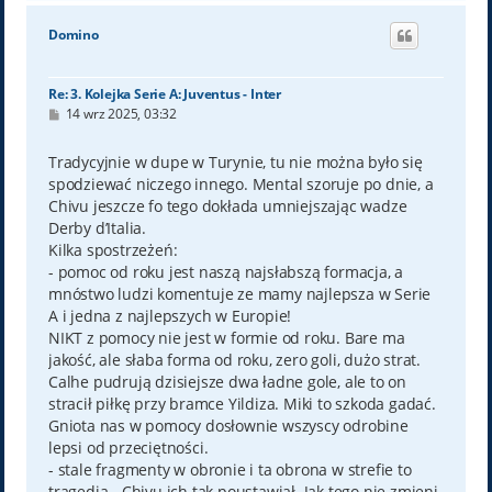
g
ó
Domino
r
ę
Re: 3. Kolejka Serie A: Juventus - Inter
P
14 wrz 2025, 03:32
o
s
t
Tradycyjnie w dupe w Turynie, tu nie można było się
spodziewać niczego innego. Mental szoruje po dnie, a
Chivu jeszcze fo tego dokłada umniejszając wadze
Derby d’Italia.
Kilka spostrzeżeń:
- pomoc od roku jest naszą najsłabszą formacja, a
mnóstwo ludzi komentuje ze mamy najlepsza w Serie
A i jedna z najlepszych w Europie!
NIKT z pomocy nie jest w formie od roku. Bare ma
jakość, ale słaba forma od roku, zero goli, dużo strat.
Calhe pudrują dzisiejsze dwa ładne gole, ale to on
stracił piłkę przy bramce Yildiza. Miki to szkoda gadać.
Gniota nas w pomocy dosłownie wszyscy odrobine
lepsi od przeciętności.
- stale fragmenty w obronie i ta obrona w strefie to
tragedia - Chivu ich tak poustawiał. Jak tego nie zmieni