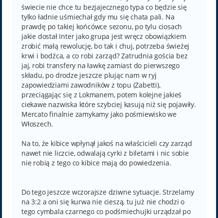
świecie nie chce tu bezjajecznego typa co będzie się
tylko ładnie uśmiechał gdy mu się chata pali. Na
prawdę po takiej końcówce sezonu, po tylu ciosach
jakie dostał Inter jako grupa jest wręcz obowiązkiem
zrobić małą rewolucję, bo tak i chuj, potrzeba świeżej
krwi i bodźca, a co robi zarząd? Zatrudnia gościa bez
jaj, robi transfery na ławkę zamiast do pierwszego
składu, po drodze jeszcze plując nam w ryj
zapowiedziami zawodników z topu (Zabetti),
przeciągając się z Lokmanem, potem kolejne jakieś
ciekawe nazwiska które szybciej kasują niż się pojawiły.
Mercato finalnie zamykamy jako pośmiewisko we
Włoszech.
Na to, że kibice wpłynął jakoś na właścicieli czy zarząd
nawet nie liczcie, odwalają cyrki z biletami i nic sobie
nie robią z tego co kibice mają do powiedzenia.
Do tego jeszcze wczorajsze dziwne sytuacje. Strzelamy
na 3:2 a oni się kurwa nie cieszą, tu już nie chodzi o
tego cymbala czarnego co podśmiechujki urządzał po