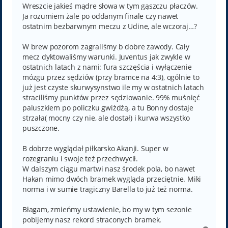
Wreszcie jakieś mądre słowa w tym gąszczu płaczów.
Ja rozumiem żale po oddanym finale czy nawet
ostatnim bezbarwnym meczu z Udine, ale wczoraj…?
W brew pozorom zagraliśmy b dobre zawody. Cały
mecz dyktowaliśmy warunki. Juventus jak zwykle w
ostatnich latach z nami: fura szczęścia i wyłączenie
mózgu przez sędziów (przy bramce na 4:3), ogólnie to
już jest czyste skurwysynstwo ile my w ostatnich latach
straciliśmy punktów przez sędziowanie. 99% muśnięć
paluszkiem po policzku gwiżdżą, a tu Bonny dostaje
strzała( mocny czy nie, ale dostał) i kurwa wszystko
puszczone.
B dobrze wyglądał piłkarsko Akanji. Super w
rozegraniu i swoje też przechwycił.
W dalszym ciągu martwi nasz środek pola, bo nawet
Hakan mimo dwóch bramek wygląda przeciętnie. Miki
norma i w sumie tragiczny Barella to już też norma.
Błagam, zmieńmy ustawienie, bo my w tym sezonie
pobijemy nasz rekord straconych bramek.