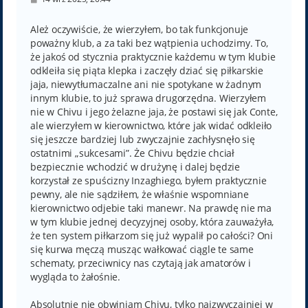
o
s
t
Ależ oczywiście, że wierzyłem, bo tak funkcjonuje
poważny klub, a za taki bez wątpienia uchodzimy. To,
że jakoś od stycznia praktycznie każdemu w tym klubie
odkleiła się piąta klepka i zaczęły dziać się piłkarskie
jaja, niewytłumaczalne ani nie spotykane w żadnym
innym klubie, to już sprawa drugorzędna. Wierzyłem
nie w Chivu i jego żelazne jaja, że postawi się jak Conte,
ale wierzyłem w kierownictwo, które jak widać odkleiło
się jeszcze bardziej lub zwyczajnie zachłysnęło się
ostatnimi „sukcesami”. Że Chivu będzie chciał
bezpiecznie wchodzić w drużynę i dalej będzie
korzystał ze spuścizny Inzaghiego, byłem praktycznie
pewny, ale nie sądziłem, że właśnie wspomniane
kierownictwo odjebie taki manewr. Na prawdę nie ma
w tym klubie jednej decyzyjnej osoby, która zauważyła,
że ten system piłkarzom się już wypalił po całości? Oni
się kurwa męczą musząc wałkować ciągle te same
schematy, przeciwnicy nas czytają jak amatorów i
wygląda to żałośnie.
Absolutnie nie obwiniam Chivu, tylko najzwyczajniej w