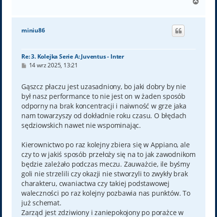
N
a
g
ó
miniu86
r
ę
Re: 3. Kolejka Serie A: Juventus - Inter
P
14 wrz 2025, 13:21
o
s
t
Gąszcz płaczu jest uzasadniony, bo jaki dobry by nie
był nasz performance to nie jest on w żaden sposób
odporny na brak koncentracji i naiwność w grze jaka
nam towarzyszy od dokładnie roku czasu. O błędach
sędziowskich nawet nie wspominając.
Kierownictwo po raz kolejny zbiera się w Appiano, ale
czy to w jakiś sposób przełoży się na to jak zawodnikom
będzie zależało podczas meczu. Zauważcie, ile byśmy
goli nie strzelili czy okazji nie stworzyli to zwykły brak
charakteru, cwaniactwa czy takiej podstawowej
waleczności po raz kolejny pozbawia nas punktów. To
już schemat.
Zarząd jest zdziwiony i zaniepokojony po porażce w