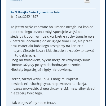
r
ę
Re: 3. Kolejka Serie A: Juventus - Inter
P
15 wrz 2025, 13:27
o
s
t
To jest w ogóle zabawne bo Simone Inzaghi na koniec
poprzedniego sezonu mógł spokojnie wejść do
siedziby klubu i wymusić konkretne ruchy transferowe
- patrzcie, dochodzę do drugiego finału LM, ale przez
brak materiału ludzkiego zostajemy na koniec z
niczym. Chcecie kasa z LM, chcecie sukcesów to dawać
mi tu deklarację.
I bóg mi świadkiem, byłem mega ciekawy kogo sobie
Limone zażyczy po tym dochodowym sezonie.
Niestety tego się już nigdy nie dowiemy.
I teraz, zarząd wziął Chivu i mógł mu wprost
powiedzieć - słuchaj synu, niepowtarzalna okazja,
możesz prowadzić drugą drużynę LM, masz silny skład,
nie zepsuj tylko tego.
I tak oto jesteśmy sobie teraz.