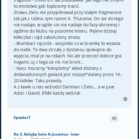
to mnóstwo goli będziemy tracić.
Znowu Zielu nie przypilnował przy stałym fragmencie
tak jak z Udine, tym razem K. Thurama. On sie do tego
nie nadaje, w ogóle sie nie nadaje do fazy obronnej i
ogólnie do klubu na poziomie Interu. Piękne dzisiaj
kółeczka i rajd zakończony strata.
- Bramkarz ręcznik - wszystko co w bramkę to wsiada
do siatki. Te dwa strzały z dystansu spokojnie do
wyjęcia, mial je na rekach. No ale przecież dobrze gra
nogami, uj z tego ze nic nie broni…
- Nasz mocarny “kompletny” skład złożony z
doświadczonych gwiazd jest rozpye*dalany przez 19-,
20-latków. Taka prawda.
A z ławki u nas wchodzi Darmian i Zielu… a w Juve
Adzic i David. Efekt każdy widział.
N
a
g
ó
Speaker7
r
ę
Re: 3. Kolejka Serie A: Juventus - Inter