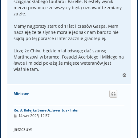
ściągnąć słabego Lautaro i Barelle. Niestety wynik
meczu powoduje że wszyscy będą uznawać te zmiany
za złe.
Mamy najgorszy start od 11lat i czasów Gaspa. Mam
nadzieję że te słynne morale jednak nam bardzo nie
siądą po tej porażce i Inter zacznie grać lepiej.
Liczę że Chivu będzie miał odwagę dać szansę
Martinezowi w bramce. Posadzi Acerbiego i Mikiego na
ławce i mlodzi pokażą że miejsce weteranów jest
właśnie tam.
N
a
g
ó
Minister
r
ę
Re: 3. Kolejka Serie A: Juventus - Inter
P
14 wrz 2025, 12:37
o
s
t
Jaszczu91