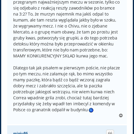
przegranym najważniejszym meczu w sezonie, tylko co
się odjebało z reakcją reszty zawodników po bramce
na 3:2? To, że murzyn najemnik ma jakiś odpal to
kumam, ale tam reszta wyglądała jakby było w szoku,
że wygrywamy mecz. I nie o Chivu, nie o zjebane
Mercato, a o grupę mam obawy, że tam po prostu jest
gruby kwas, potworzyły się grupki, a do tego potrzeba
detoksu który można było przeprowadzić w okienku
transferowym, które nie było nam potrzebne, bo:
MAMY KONKURENCYJNY SKŁAD kurwa jego mac.
Dlatego tak jak pisałem w pierwszym poście, nie płacze
po tym meczu, nie załamuje rąk, bo mimo wszystko
mamy paczkę, która bądź co bądź wczoraj zagrała
dobry mecz i zabrakło szczęścia, ale ta paczka
potrzebuje jakiegoś wstrząsu, nie wiem kurwa niech
Correa wpadnie grila zrobi, chociaż tutaj bardziej
przydałoby się żeby wpadł ten imbecyl z komendy w
Polsce co granatnik odpalił w budynku
N
a
g
ó
miniu86