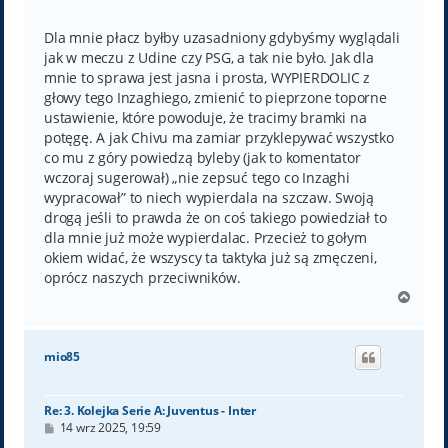
o
s
t
Dla mnie płacz byłby uzasadniony gdybyśmy wyglądali
jak w meczu z Udine czy PSG, a tak nie było. Jak dla
mnie to sprawa jest jasna i prosta, WYPIERDOLIC z
głowy tego Inzaghiego, zmienić to pieprzone toporne
ustawienie, które powoduje, że tracimy bramki na
potęgę. A jak Chivu ma zamiar przyklepywać wszystko
co mu z góry powiedzą byleby (jak to komentator
wczoraj sugerował) „nie zepsuć tego co Inzaghi
wypracował” to niech wypierdala na szczaw. Swoją
drogą jeśli to prawda że on coś takiego powiedział to
dla mnie już może wypierdalac. Przecież to gołym
okiem widać, że wszyscy ta taktyka już są zmęczeni,
oprócz naszych przeciwników.
N
a
g
ó
mio85
r
ę
Re: 3. Kolejka Serie A: Juventus - Inter
P
14 wrz 2025, 19:59
o