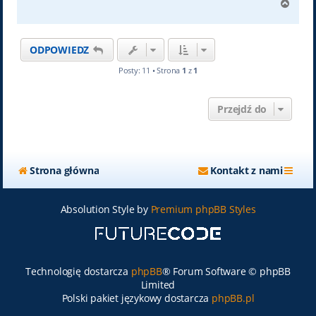
N
a
g
ó
ODPOWIEDZ
r
ę
Posty: 11 • Strona
1
z
1
Przejdź do
Strona główna
Kontakt z nami
Absolution Style by
Premium phpBB Styles
Technologię dostarcza
phpBB
® Forum Software © phpBB
Limited
Polski pakiet językowy dostarcza
phpBB.pl