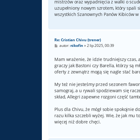
mistrzów oraz wypadnięcia z walki o scud
uzupełniony nowym szrotem, który spali 
wszystkich Szanownych Panów Kibiców w 
Re: Cristian Chivu (trener)
P
autor:
nikofin
»
2 lip 2025, 00:39
o
s
t
Mam wrażenie, że idzie trudniejszy czas, a 
graczy jak Bastoni czy Barella, którzy są m
oferty z zewnątrz mogą się nagle stać bard
My też nie jesteśmy przed sezonem fawory
samograj, a u rywali spodziewam się racz
skład, Allegri zapewne rozgoni część tamt
Plus dla Chivu, że mógł sobie spokojnie d
razu kilka szczebli wyżej. Wie, że jak mu t
więcej niż dobre chęci.