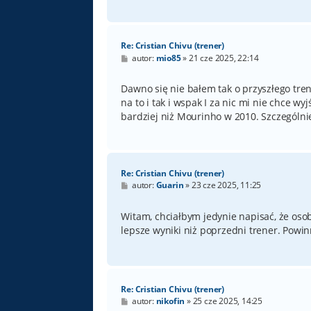
Re: Cristian Chivu (trener)
P
autor:
mio85
»
21 cze 2025, 22:14
o
s
t
Dawno się nie bałem tak o przyszłego tren
na to i tak i wspak I za nic mi nie chce wy
bardziej niż Mourinho w 2010. Szczególnie 
Re: Cristian Chivu (trener)
P
autor:
Guarin
»
23 cze 2025, 11:25
o
s
t
Witam, chciałbym jedynie napisać, że osob
lepsze wyniki niż poprzedni trener. Powinn
Re: Cristian Chivu (trener)
P
autor:
nikofin
»
25 cze 2025, 14:25
o