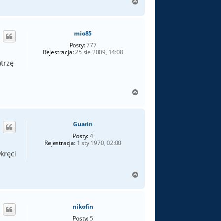
N
a
g
ó
mio85
r
ę
Posty:
777
Rejestracja:
25 sie 2009, 14:08
atrzę
N
a
g
ó
Guarin
r
ę
Posty:
4
Rejestracja:
1 sty 1970, 02:00
kręci
N
a
g
ó
nikofin
r
ę
Posty:
5