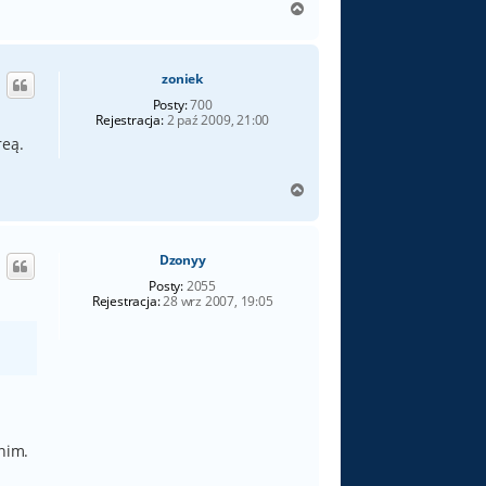
N
a
g
ó
zoniek
r
ę
Posty:
700
Rejestracja:
2 paź 2009, 21:00
reą.
N
a
g
ó
Dzonyy
r
ę
Posty:
2055
Rejestracja:
28 wrz 2007, 19:05
nim.