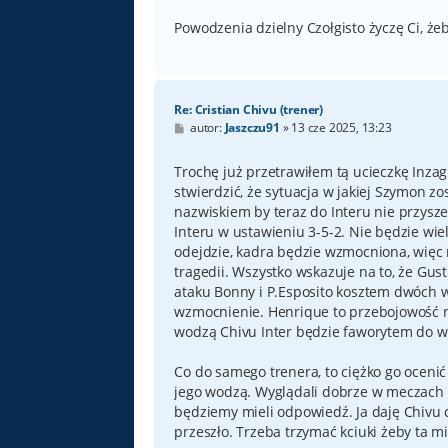
Powodzenia dzielny Czołgisto życzę Ci, ż
Re: Cristian Chivu (trener)
P
autor:
Jaszczu91
»
13 cze 2025, 13:23
o
s
t
Trochę już przetrawiłem tą ucieczkę Inzag
stwierdzić, że sytuacja w jakiej Szymon z
nazwiskiem by teraz do Interu nie przysze
Interu w ustawieniu 3-5-2. Nie będzie wiel
odejdzie, kadra będzie wzmocniona, wię
tragedii. Wszystko wskazuje na to, że Gus
ataku Bonny i P.Esposito kosztem dwóch wr
wzmocnienie. Henrique to przebojowość n
wodzą Chivu Inter będzie faworytem do wy
Co do samego trenera, to ciężko go ocen
jego wodzą. Wyglądali dobrze w meczach z 
będziemy mieli odpowiedź. Ja daję Chivu 
przeszło. Trzeba trzymać kciuki żeby ta m