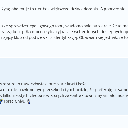
drużynę obejmuje trener bez większego doświadczenia. A poprzednie t
iska ze sprawdzonego ligowego topu, wiadomo było na starcie, że to m
zarządu to piłka mocno sytuacyjna, ale wobec innych dostępnych op
nający klub od podszewki, z identyfikacją. Obawiam się jednak, że to
cza że to nasz człowiek Interista z krwi i kości.
le to nie powinno być przeszkodą tym bardziej że preferuję to sam
us kilku młodych chłopaków których zakontraktowaliśmy śmiało możn
Forza Chivu