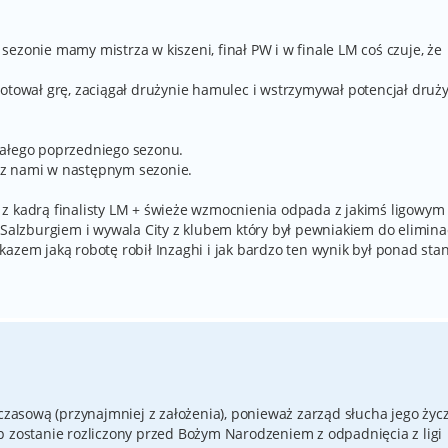
ezonie mamy mistrza w kiszeni, finał PW i w finale LM coś czuje, że
botował grę, zaciągał drużynie hamulec i wstrzymywał potencjał druż
całego poprzedniego sezonu.
ie z nami w następnym sezonie.
z kadrą finalisty LM + świeże wzmocnienia odpada z jakimś ligowym
 Salzburgiem i wywala City z klubem który był pewniakiem do elimina
azem jaką robotę robił Inzaghi i jak bardzo ten wynik był ponad stan
mczasową (przynajmniej z założenia), ponieważ zarząd słucha jego życ
p zostanie rozliczony przed Bożym Narodzeniem z odpadnięcia z ligi