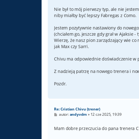
Nie był to mój pierwszy typ, ale nie jes
niby miałby być lepszy Fabregas z Como.
Jestem pozytywnie nastawiony do nowego t
(chciałem go, jeszcze gdy grał w Ajaksie -
Wierzę, że nasz pion zarządzający wie co r
jak Max czy Sarri.
Chivu ma odpowiednie doświadczenie w pi
Z nadzieją patrzę na nowego trenera i now
Pozdr.
Re: Cristian Chivu (trener)
P
autor:
andyvdm
»
12 cze 2025, 19:39
o
s
t
Mam dobre przeczucia do pana trenera C