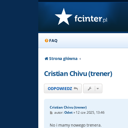
FAQ
Strona główna
Cristian Chivu (trener)
ODPOWIEDZ
Cristian Chivu (trener)
P
autor:
Odet
»
12 cze 2025, 13:46
o
s
t
No i mamy nowego trenera.