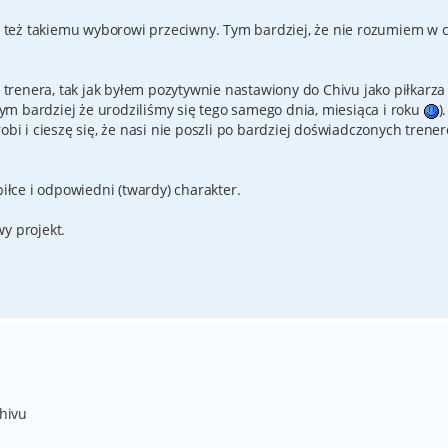
tem też takiemu wyborowi przeciwny. Tym bardziej, że nie rozumiem w
renera, tak jak byłem pozytywnie nastawiony do Chivu jako piłkarza
 tym bardziej że urodziliśmy się tego samego dnia, miesiąca i roku
).
obi i cieszę się, że nasi nie poszli po bardziej doświadczonych trene
łce i odpowiedni (twardy) charakter.
y projekt.
hivu