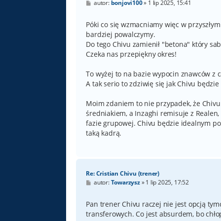
P
autor:
bonjovi100
»
1 lip 2025, 15:41
o
s
t
Póki co się wzmacniamy więc w przyszłym s
bardziej powalczymy.
Do tego Chivu zamienił "betona" który sa
Czeka nas przepiękny okres!
To wyżej to na bazie wypocin znawców z 
A tak serio to zdziwię się jak Chivu będz
Moim zdaniem to nie przypadek, że Chivu 
średniakiem, a Inzaghi remisuje z Realen,
fazie grupowej. Chivu będzie idealnym pok
taką kadrą.
Re: Cristian Chivu (trener)
P
autor:
Towarzysz
»
1 lip 2025, 17:52
o
s
t
Pan trener Chivu raczej nie jest opcją ty
transferowych. Co jest absurdem, bo chło