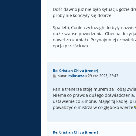
s
t
Dość dawno już nie było sytuacji, gdzie 
próby nie kończyły się dobrze.
Spalletti, Conte czy Inzaghi to były nazw
duże szanse powodzenia. Obecna decyzja 
nawet zrozumiała. Przynajmniej człowiek z
opcja przejściowa.
Re: Cristian Chivu (trener)
P
autor:
mikruzzo
»
29 cze 2025, 23:43
o
s
t
Panie trenerze stoję murem za Tobą! Zwłasz
Niema co prawda dużego doświadczenia, a
ustawienie co Simone. Mając tą kadrę, pl
powalczyć o mistrza w co głęboko wierze
Re: Cristian Chivu (trener)