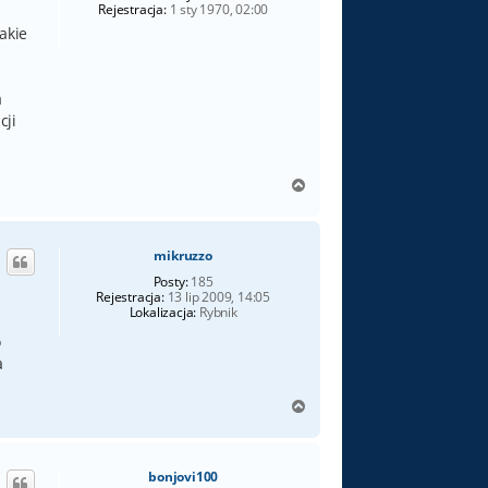
Rejestracja:
1 sty 1970, 02:00
akie
a
cji
N
a
g
ó
mikruzzo
r
ę
Posty:
185
Rejestracja:
13 lip 2009, 14:05
Lokalizacja:
Rybnik
o
a
N
a
g
ó
bonjovi100
r