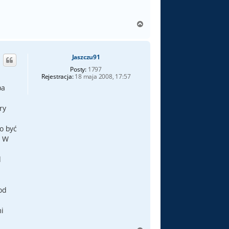
N
a
g
ó
Jaszczu91
r
ę
Posty:
1797
Rejestracja:
18 maja 2008, 17:57
ba
ry
o być
. W
d
od
i