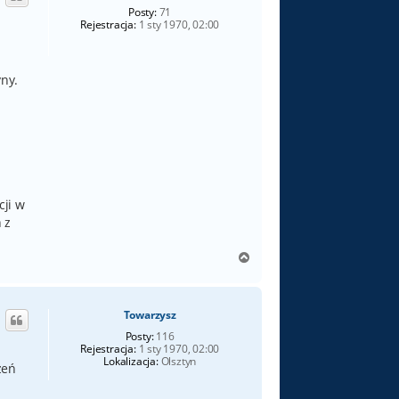
ę
Posty:
71
Rejestracja:
1 sty 1970, 02:00
yny.
cji w
 z
N
a
g
ó
Towarzysz
r
ę
Posty:
116
Rejestracja:
1 sty 1970, 02:00
Lokalizacja:
Olsztyn
zeń