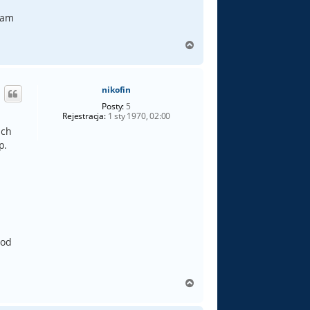
tam
N
a
g
ó
nikofin
r
ę
Posty:
5
Rejestracja:
1 sty 1970, 02:00
ich
p.
e
 od
N
a
g