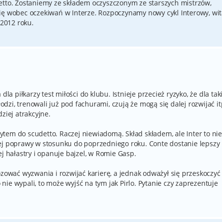
etto. Zostaniemy ze składem oczyszczonym ze starszych mistrzów,
się wobec oczekiwań w Interze. Rozpoczynamy nowy cykl Interowy, wi
2012 roku.
dla piłkarzy test miłości do klubu. Istnieje przecież ryzyko, że dla tak
łodzi, trenowali już pod fachurami, czują że mogą się dalej rozwijać it
ziej atrakcyjne.
tem do scudetto. Raczej niewiadomą. Skład składem, ale Inter to ni
ej poprawy w stosunku do poprzedniego roku. Conte dostanie lepszy
ej hałastry i opanuje bajzel, w Romie Gasp.
ozować wyzwania i rozwijać karierę, a jednak odważył się przeskoczyć
o nie wypali, to może wyjść na tym jak Pirlo. Pytanie czy zaprezentuje