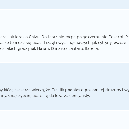
era, jak teraz o Chivu. Do teraz nie mogę pojąć czemu nie Dezerbi. P
jść, że to może się udać. Inzaghi wycisnął naszych jak cytryny jeszcze
z takich graczy jak Hakan, Dimarco, Lautaro, Barella.
y którę szczerze wierzą, że Gustlik podniesie poziom tej drużuny i wy
i jak najszybciej udać się do lekarza specjalisty.