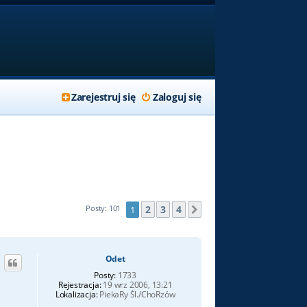
Zarejestruj się
Zaloguj się
2
3
4
Posty: 101
1
Następna
Odet
Posty:
1733
Rejestracja:
19 wrz 2006, 13:21
Lokalizacja:
PiekaRy Śl./ChoRzów