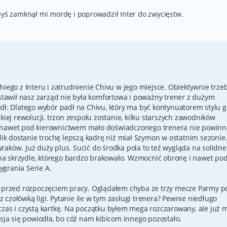
ebyś zamknął mi mordę i poprowadził Inter do zwycięstw.
hiego z Interu i zatrudnienie Chivu w jego miejsce. Obiektywnie trze
ostawił nasz zarząd nie była komfortowa i poważny trener z dużym
dł. Dlatego wybór padł na Chivu, który ma być kontynuatorem stylu g
kiej rewolucji, trzon zespołu zostanie, kilku starszych zawodników
c nawet pod kierownictwem mało doświadczonego trenera nie powinn
tlik dostanie trochę lepszą kadrę niż miał Szymon w ostatnim sezonie
aków. Już duży plus. Sucić do środka pola to też wygląda na solidne
a skrzydle, którego bardzo brakowało. Wzmocnić obronę i nawet po
grania Serie A.
ić przed rozpoczęciem pracy. Oglądałem chyba ze trzy mecze Parmy p
czołówką ligi. Pytanie ile w tym zasługi trenera? Pewnie niedługo
czas i czystą kartkę. Na początku byłem mega rozczarowany, ale już m
isja się powiodła, bo cóż nam kibicom innego pozostało.