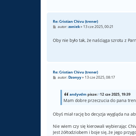
Re: Cristian Chivu (trener)
P
autor:
zoniek
»
13 cze 2025, 00:21
o
s
t
Oby nie było tak, że naściąga szrotu z Par
Re: Cristian Chivu (trener)
P
autor:
Dzonyy
»
13 cze 2025, 08:17
o
s
t
andyvdm
pisze:
↑
12 cze 2025, 19:39
Mam dobre przeczucia do pana tren
Obyś miał rację bo decyzja wygląda na ab
Nie wiem czy się kierowali wybierając Ch
Jest żółtodziobem i boje się, że jego przy