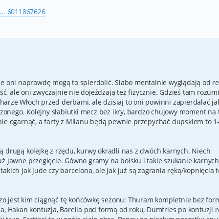
... 6011867626
le oni naprawdę mogą to spierdolić. Słabo mentalnie wyglądają od r
ość, ale oni zwyczajnie nie dojeżdżają też fizycznie. Gdzieś tam rozu
arze Włoch przed derbami, ale dzisiaj to oni powinni zapierdalać ja
odzonego. Kolejny słabiutki mecz bez ikry, bardzo chujowy moment na 
nie ogarnąć, a farty z Milanu będą pewnie przepychać dupskiem to 1
ą drugą kolejkę z rzędu, kurwy okradli nas z dwóch karnych. Niech
uż jawne przegięcie. Gówno gramy na boisku i takie szukanie karnyc
kich jak jude czy barcelona, ale jak już są zagrania ręką/kopnięcia t
rdzo jest kim ciągnąć tę końcówkę sezonu: Thuram kompletnie bez for
a, Hakan kontuzja, Barella pod formą od roku, Dumfries po kontuzji r