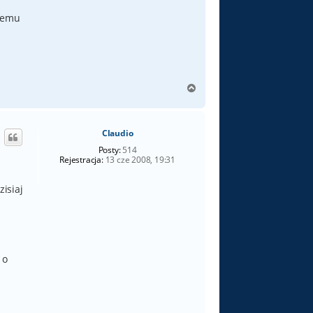
stemu
N
a
g
ó
Claudio
r
ę
Posty:
514
Rejestracja:
13 cze 2008, 19:31
isiaj
 o