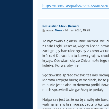
https://x.com/Pasqual58758603/status/20 
Re: Cristian Chivu (trener)
P
autor:
Mora
»
14 mar 2026, 19:28
o
s
t
To wydawało się absolutnie niemożliwe, a
z Lazio i ręki Bissecka, więc to żadna now
zaciągnięty hamulec ręczny z Como w Puch
króliczki Duracell, a tu kurwa grają w ch
kryzys. Obawiam się, że Chivu może tego 
kolejkę. Kurwa, oby nie.
Sędziowskie sprzedawczyki też nas ruchaj
Marotta rozpęta burzę w mediach, bo to j
minucie jest słabe, to domena podklubów ta
niech sprawiedliwie gwiżdżą te pedały.
Najgorsze jest to, że na tę chwilę nie ba
wali na jana w bramkarza, Lautaro kontuzj