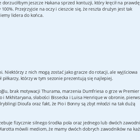
ie dorzuciłbym jeszcze Hakana sprzed kontuzji, który kręcił na prawdę
 100%. Przejrzyjcie na oczy i cieszcie się, że reszta drużyn jest tak
emy lidera do końca.
 Niektórzy z nich mogą zostać jako gracze do rotacji, ale wyjściowa
iłkarzy, którzy w tym sezonie prezentują się najlepiej.
noğlu, brak motywacji Thurama, marzenia Dumfriesa o grze w Premier
i Mkhitaryana, słabości Bissecka i Luisa Henrique w obronie, pierw
ryblingi Dioufa oraz fakt, że Pio i Bonny są zbyt młodzi na tak dużą
rzebuje fizycznie silnego środka pola oraz jednego lub dwóch zawodn
o i Marotta mówili mediom, że mamy dwóch dobrych zawodników na ka