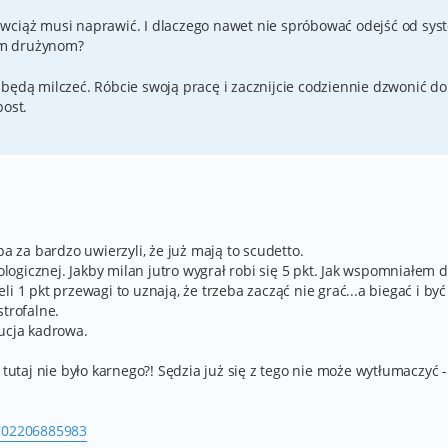
er wciąż musi naprawić. I dlaczego nawet nie spróbować odejść od sy
zym drużynom?
e będą milczeć. Róbcie swoją pracę i zacznijcie codziennie dzwonić do
post.
ba za bardzo uwierzyli, że już mają to scudetto.
gicznej. Jakby milan jutro wygrał robi się 5 pkt. Jak wspomniałem dz
i 1 pkt przewagi to uznają, że trzeba zacząć nie grać...a biegać i być
strofalne.
lucja kadrowa.
 tutaj nie było karnego?! Sędzia już się z tego nie może wytłumaczyć -
1702206885983