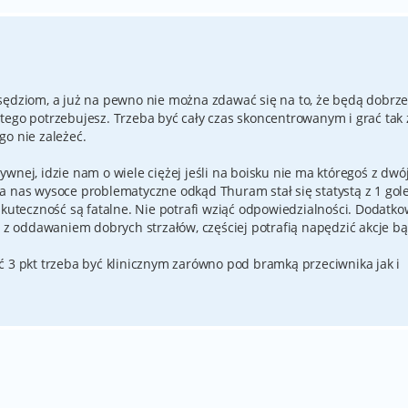
sędziom, a już na pewno nie można zdawać się na to, że będą dobrz
tego potrzebujesz. Trzeba być cały czas skoncentrowanym i grać tak
go nie zależeć.
wnej, idzie nam o wiele ciężej jeśli na boisku nie ma któregoś z dwój
a nas wysoce problematyczne odkąd Thuram stał się statystą z 1 go
skuteczność są fatalne. Nie potrafi wziąć odpowiedzialności. Dodatk
r z oddawaniem dobrych strzałów, częściej potrafią napędzić akcje b
ć 3 pkt trzeba być klinicznym zarówno pod bramką przeciwnika jak i