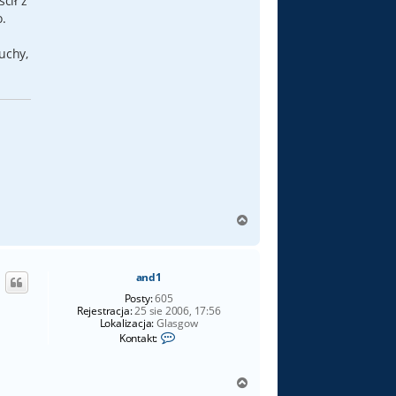
cił z
o.
uchy,
N
a
g
ó
and1
r
ę
Posty:
605
Rejestracja:
25 sie 2006, 17:56
Lokalizacja:
Glasgow
S
Kontakt:
k
o
n
N
t