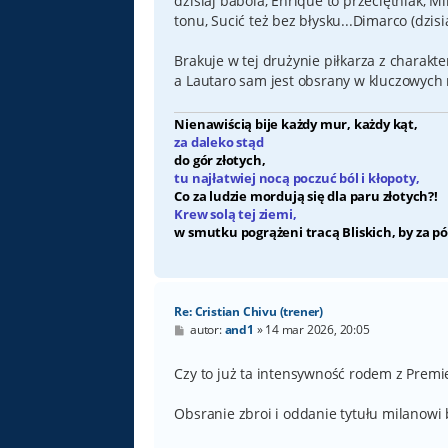
dzisiaj babola, Enrique to przeciętniak, Mi
tonu, Sucić też bez błysku...Dimarco (dzisi
Brakuje w tej drużynie piłkarza z charakte
a Lautaro sam jest obsrany w kluczowych
Nienawiścią bije każdy mur, każdy kąt,
za daleko stąd
do gór złotych,
tu najłatwiej nocą poczuć ból i kłopoty,
Co za ludzie mordują się dla paru złotych?!
Krew solą tej ziemi,
w smutku pogrążeni tracą Bliskich, by za pó
Re: Cristian Chivu (trener)
P
autor:
and1
»
14 mar 2026, 20:05
o
s
t
Czy to już ta intensywność rodem z Premie
Obsranie zbroi i oddanie tytułu milanowi b