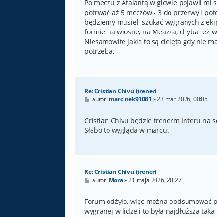
t
Po meczu z Atalantą w głowie pojawił mi s
potrwać aż 5 meczów - 3 do przerwy i pote
będziemy musieli szukać wygranych z ekip
formie na wiosne, na Meazza, chyba też w
Niesamowite jakie to są cielęta gdy nie 
potrzeba.
Re: Cristian Chivu (trener)
P
autor:
marcinek91081
»
23 mar 2026, 00:05
o
s
t
Cristian Chivu będzie trenerm Interu na s
Słabo to wygląda w marcu.
Re: Cristian Chivu (trener)
P
autor:
Mora
»
21 maja 2026, 20:27
o
s
t
Forum odżyło, więc można podsumować pr
wygranej w lidze i to była najdłuższa taka