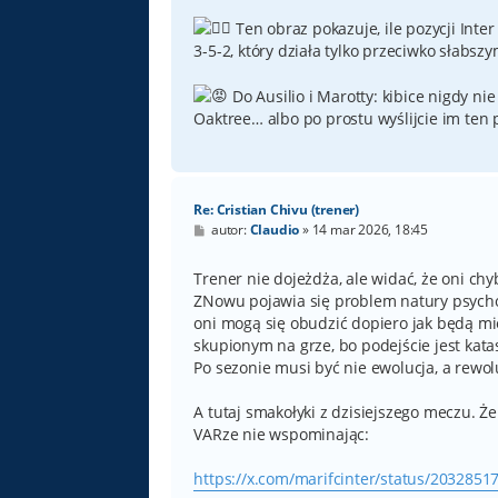
Ten obraz pokazuje, ile pozycji Int
3-5-2, który działa tylko przeciwko słabs
Do Ausilio i Marotty: kibice nigdy ni
Oaktree… albo po prostu wyślijcie im ten 
Re: Cristian Chivu (trener)
P
autor:
Claudio
»
14 mar 2026, 18:45
o
s
t
Trener nie dojeżdża, ale widać, że oni chy
ZNowu pojawia się problem natury psycholo
oni mogą się obudzić dopiero jak będą miel
skupionym na grze, bo podejście jest kata
Po sezonie musi być nie ewolucja, a rewo
A tutaj smakołyki z dzisiejszego meczu. Że
VARze nie wspominając:
https://x.com/marifcinter/status/203285