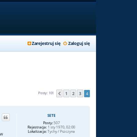
Zarejestruj się
Zaloguj się
1
2
3
Posty: 101
4
Poprzednia
SETE
Posty:
507
Rejestracja:
1 sty 1970, 02:00
Lokalizacja:
Tychy / Pszczyna
 w