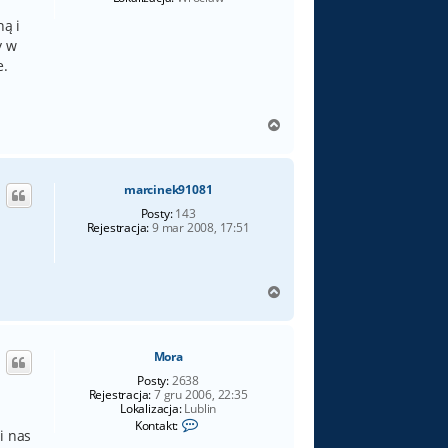
ną i
y w
e.
N
a
g
ó
marcinek91081
r
ę
Posty:
143
Rejestracja:
9 mar 2008, 17:51
N
a
g
ó
Mora
r
ę
Posty:
2638
Rejestracja:
7 gru 2006, 22:35
Lokalizacja:
Lublin
S
Kontakt:
i nas
k