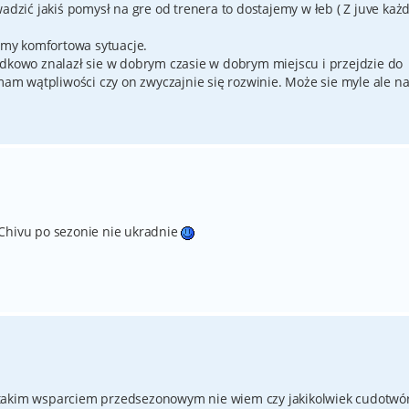
ić jakiś pomysł na gre od trenera to dostajemy w łeb ( Z juve każ
my komfortowa sytuacje.
adkowo znalazł sie w dobrym czasie w dobrym miejscu i przejdzie do
 mam wątpliwości czy on zwyczajnie się rozwinie. Może sie myle ale n
 Chivu po sezonie nie ukradnie
. Z takim wsparciem przedsezonowym nie wiem czy jakikolwiek cudotwó