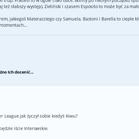
ki trup, Frattesi to w ogóle ciało obce, Bonny po niezłym początku spuś
aj też słabszy występ), Zieliński i czasem Esposito to może być za mał
rem, jakiegoś Materazziego czy Samuela. Bastoni i Barella to ciepłe kl
 momentach...
źno Ich docenić...
r League jak życzył sobie kiedyś Kiwu?
ędzie iście Interowskie.