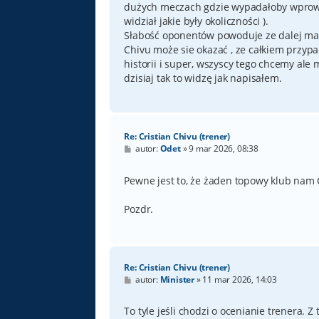
dużych meczach gdzie wypadałoby wprowadz
widział jakie były okoliczności ).
Słabość oponentów powoduje ze dalej ma
Chivu może sie okazać , ze całkiem przyp
historii i super, wszyscy tego chcemy ale
dzisiaj tak to widzę jak napisałem.
Re: Cristian Chivu (trener)
P
autor:
Odet
»
9 mar 2026, 08:38
o
s
t
Pewne jest to, że żaden topowy klub nam
Pozdr.
Re: Cristian Chivu (trener)
P
autor:
Minister
»
11 mar 2026, 14:03
o
s
t
To tyle jeśli chodzi o ocenianie trenera