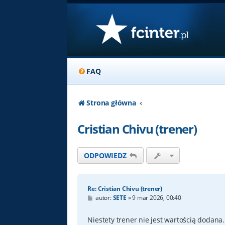
FAQ
Strona główna
Cristian Chivu (trener)
ODPOWIEDZ
Re: Cristian Chivu (trener)
P
autor:
SETE
»
9 mar 2026, 00:40
o
s
t
Niestety trener nie jest wartością dodan