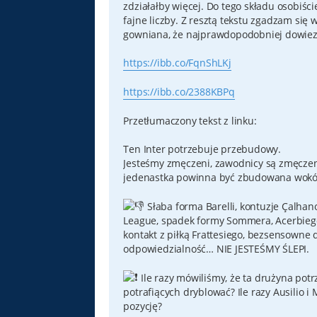
zdziałałby więcej. Do tego składu osobiśc
fajne liczby. Z resztą tekstu zgadzam się w
gowniana, że najprawdopodobniej dowiezi
https://ibb.co/FqnShLKj
https://ibb.co/2388KBPq
Przetłumaczony tekst z linku:
Ten Inter potrzebuje przebudowy.
Jesteśmy zmęczeni, zawodnicy są zmęczeni.
jedenastka powinna być zbudowana wokół p
Słaba forma Barelli, kontuzje Çalha
League, spadek formy Sommera, Acerbiego 
kontakt z piłką Frattesiego, bezsensowne d
odpowiedzialność… NIE JESTEŚMY ŚLEPI.
Ile razy mówiliśmy, że ta drużyna pot
potrafiących dryblować? Ile razy Ausili
pozycję?