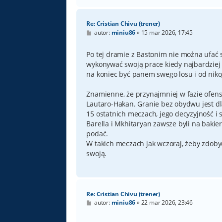
Re: Cristian Chivu (trener)
P
autor:
miniu86
»
15 mar 2026, 17:45
o
s
t
Po tej dramie z Bastonim nie można ufać 
wykonywać swoją prace kiedy najbardziej 
na koniec być panem swego losu i od niko
Znamienne, że przynajmniej w fazie ofensy
Lautaro-Hakan. Granie bez obydwu jest dl
15 ostatnich meczach, jego decyzyjność i 
Barella i Mkhitaryan zawsze byli na bakie
podać.
W takich meczach jak wczoraj, żeby zdoby
swoją.
Re: Cristian Chivu (trener)
P
autor:
miniu86
»
22 mar 2026, 23:46
o
s