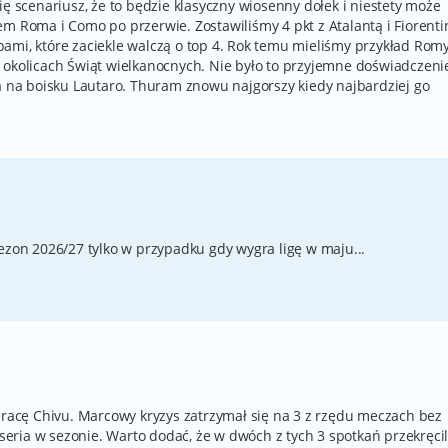
ię scenariusz, że to będzie klasyczny wiosenny dołek i niestety może
m Roma i Como po przerwie. Zostawiliśmy 4 pkt z Atalantą i Fiorenti
ami, które zaciekle walczą o top 4. Rok temu mieliśmy przykład Rom
 okolicach Świąt wielkanocnych. Nie było to przyjemne doświadczeni
ma na boisku Lautaro. Thuram znowu najgorszy kiedy najbardziej go
ezon 2026/27 tylko w przypadku gdy wygra ligę w maju...
acę Chivu. Marcowy kryzys zatrzymał się na 3 z rzędu meczach bez
 seria w sezonie. Warto dodać, że w dwóch z tych 3 spotkań przekręcil