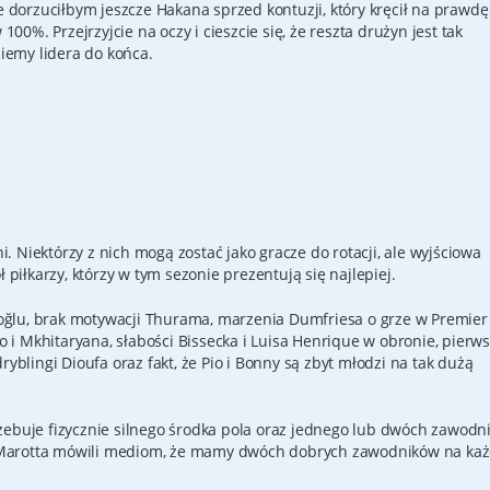
ie dorzuciłbym jeszcze Hakana sprzed kontuzji, który kręcił na prawdę
 100%. Przejrzyjcie na oczy i cieszcie się, że reszta drużyn jest tak
emy lidera do końca.
 Niektórzy z nich mogą zostać jako gracze do rotacji, ale wyjściowa
iłkarzy, którzy w tym sezonie prezentują się najlepiej.
noğlu, brak motywacji Thurama, marzenia Dumfriesa o grze w Premier
i Mkhitaryana, słabości Bissecka i Luisa Henrique w obronie, pierw
ryblingi Dioufa oraz fakt, że Pio i Bonny są zbyt młodzi na tak dużą
rzebuje fizycznie silnego środka pola oraz jednego lub dwóch zawodn
o i Marotta mówili mediom, że mamy dwóch dobrych zawodników na ka