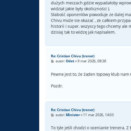
dużych meczach gdzie wypadałoby wprowadz
widział jakie były okoliczności ).
Słabość oponentów powoduje ze dalej ma
Chivu może sie okazać , ze całkiem przyp
historii i super, wszyscy tego chcemy ale
dzisiaj tak to widzę jak napisałem.
Re: Cristian Chivu (trener)
P
autor:
Odet
»
9 mar 2026, 08:38
o
s
t
Pewne jest to, że żaden topowy klub nam
Pozdr.
Re: Cristian Chivu (trener)
P
autor:
Minister
»
11 mar 2026, 14:03
o
s
t
To tyle jeśli chodzi o ocenianie trenera