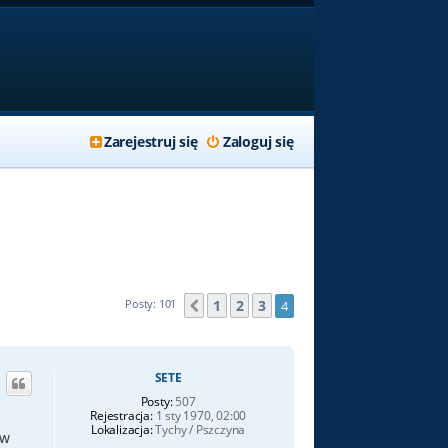
Zarejestruj się
Zaloguj się
1
2
3
Posty: 101
4
Poprzednia
SETE
Posty:
507
Rejestracja:
1 sty 1970, 02:00
Lokalizacja:
Tychy / Pszczyna
 w