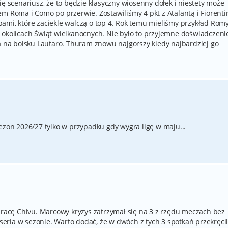
ię scenariusz, że to będzie klasyczny wiosenny dołek i niestety może
m Roma i Como po przerwie. Zostawiliśmy 4 pkt z Atalantą i Fiorenti
ami, które zaciekle walczą o top 4. Rok temu mieliśmy przykład Rom
 okolicach Świąt wielkanocnych. Nie było to przyjemne doświadczeni
ma na boisku Lautaro. Thuram znowu najgorszy kiedy najbardziej go
ezon 2026/27 tylko w przypadku gdy wygra ligę w maju...
acę Chivu. Marcowy kryzys zatrzymał się na 3 z rzędu meczach bez
 seria w sezonie. Warto dodać, że w dwóch z tych 3 spotkań przekręcil