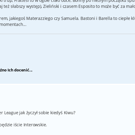
ki trup, Frattesi to w ogóle ciało obce, Bonny po niezłym początku spuś
aj też słabszy występ), Zieliński i czasem Esposito to może być za mał
rem, jakiegoś Materazziego czy Samuela. Bastoni i Barella to ciepłe kl
 momentach...
źno Ich docenić...
r League jak życzył sobie kiedyś Kiwu?
ędzie iście Interowskie.