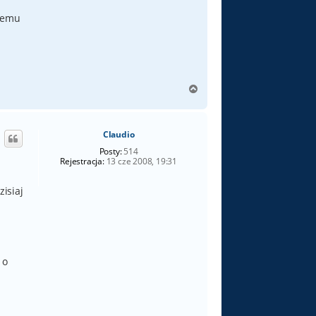
stemu
N
a
g
ó
Claudio
r
ę
Posty:
514
Rejestracja:
13 cze 2008, 19:31
isiaj
 o