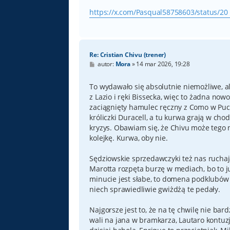
https://x.com/Pasqual58758603/status/20 
Re: Cristian Chivu (trener)
P
autor:
Mora
»
14 mar 2026, 19:28
o
s
t
To wydawało się absolutnie niemożliwe, a
z Lazio i ręki Bissecka, więc to żadna now
zaciągnięty hamulec ręczny z Como w Puch
króliczki Duracell, a tu kurwa grają w ch
kryzys. Obawiam się, że Chivu może tego 
kolejkę. Kurwa, oby nie.
Sędziowskie sprzedawczyki też nas ruchaj
Marotta rozpęta burzę w mediach, bo to j
minucie jest słabe, to domena podklubów ta
niech sprawiedliwie gwiżdżą te pedały.
Najgorsze jest to, że na tę chwilę nie ba
wali na jana w bramkarza, Lautaro kontuzj