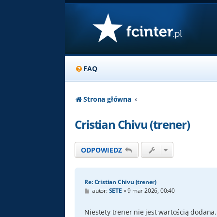
FAQ
Strona główna
Cristian Chivu (trener)
ODPOWIEDZ
Re: Cristian Chivu (trener)
P
autor:
SETE
»
9 mar 2026, 00:40
o
s
t
Niestety trener nie jest wartością dodan