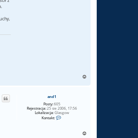
cił z
o.
uchy,
N
a
g
ó
and1
r
ę
Posty:
605
Rejestracja:
25 sie 2006, 17:56
Lokalizacja:
Glasgow
S
Kontakt:
k
o
n
N
t