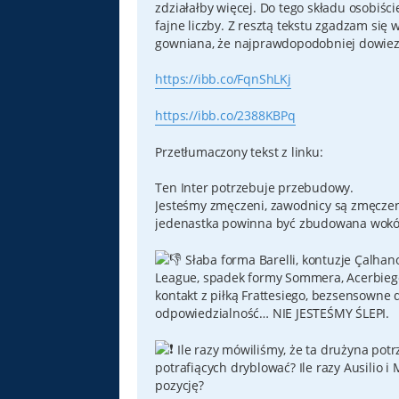
zdziałałby więcej. Do tego składu osobiśc
fajne liczby. Z resztą tekstu zgadzam się w
gowniana, że najprawdopodobniej dowiezi
https://ibb.co/FqnShLKj
https://ibb.co/2388KBPq
Przetłumaczony tekst z linku:
Ten Inter potrzebuje przebudowy.
Jesteśmy zmęczeni, zawodnicy są zmęczeni.
jedenastka powinna być zbudowana wokół p
Słaba forma Barelli, kontuzje Çalha
League, spadek formy Sommera, Acerbiego 
kontakt z piłką Frattesiego, bezsensowne d
odpowiedzialność… NIE JESTEŚMY ŚLEPI.
Ile razy mówiliśmy, że ta drużyna pot
potrafiących dryblować? Ile razy Ausili
pozycję?