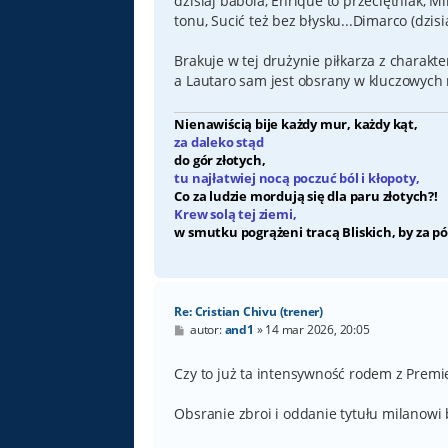
dzisiaj babola, Enrique to przeciętniak, Mi
tonu, Sucić też bez błysku...Dimarco (dzisi
Brakuje w tej drużynie piłkarza z charakte
a Lautaro sam jest obsrany w kluczowych
Nienawiścią bije każdy mur, każdy kąt,
za daleko stąd
do gór złotych,
tu najłatwiej nocą poczuć ból i kłopoty,
Co za ludzie mordują się dla paru złotych?!
Krew solą tej ziemi,
w smutku pogrążeni tracą Bliskich, by za pó
Re: Cristian Chivu (trener)
P
autor:
and1
»
14 mar 2026, 20:05
o
s
t
Czy to już ta intensywność rodem z Premie
Obsranie zbroi i oddanie tytułu milanowi b