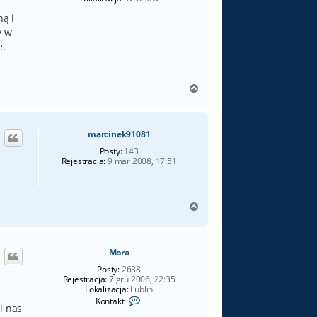
ną i
y w
e.
N
a
g
ó
marcinek91081
r
ę
Posty:
143
Rejestracja:
9 mar 2008, 17:51
N
a
g
ó
Mora
r
ę
Posty:
2638
Rejestracja:
7 gru 2006, 22:35
Lokalizacja:
Lublin
S
Kontakt:
i nas
k