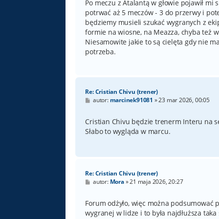
t
Po meczu z Atalantą w głowie pojawił mi s
potrwać aż 5 meczów - 3 do przerwy i pote
będziemy musieli szukać wygranych z ekip
formie na wiosne, na Meazza, chyba też w
Niesamowite jakie to są cielęta gdy nie 
potrzeba.
Re: Cristian Chivu (trener)
P
autor:
marcinek91081
»
23 mar 2026, 00:05
o
s
t
Cristian Chivu będzie trenerm Interu na s
Słabo to wygląda w marcu.
Re: Cristian Chivu (trener)
P
autor:
Mora
»
21 maja 2026, 20:27
o
s
t
Forum odżyło, więc można podsumować pr
wygranej w lidze i to była najdłuższa taka