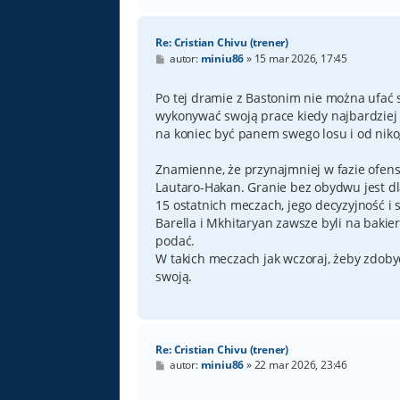
Re: Cristian Chivu (trener)
P
autor:
miniu86
»
15 mar 2026, 17:45
o
s
t
Po tej dramie z Bastonim nie można ufać 
wykonywać swoją prace kiedy najbardziej 
na koniec być panem swego losu i od niko
Znamienne, że przynajmniej w fazie ofensy
Lautaro-Hakan. Granie bez obydwu jest dl
15 ostatnich meczach, jego decyzyjność i 
Barella i Mkhitaryan zawsze byli na bakie
podać.
W takich meczach jak wczoraj, żeby zdoby
swoją.
Re: Cristian Chivu (trener)
P
autor:
miniu86
»
22 mar 2026, 23:46
o
s