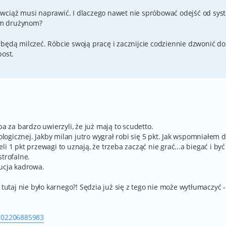
er wciąż musi naprawić. I dlaczego nawet nie spróbować odejść od sy
zym drużynom?
e będą milczeć. Róbcie swoją pracę i zacznijcie codziennie dzwonić do
post.
ba za bardzo uwierzyli, że już mają to scudetto.
gicznej. Jakby milan jutro wygrał robi się 5 pkt. Jak wspomniałem dz
i 1 pkt przewagi to uznają, że trzeba zacząć nie grać...a biegać i być
strofalne.
lucja kadrowa.
 tutaj nie było karnego?! Sędzia już się z tego nie może wytłumaczyć -
1702206885983