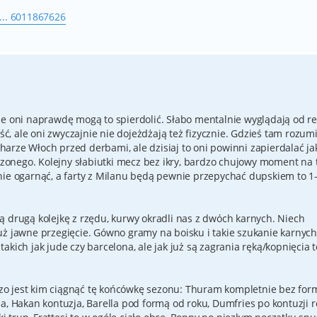
... 6011867626
le oni naprawdę mogą to spierdolić. Słabo mentalnie wyglądają od r
ość, ale oni zwyczajnie nie dojeżdżają też fizycznie. Gdzieś tam rozu
arze Włoch przed derbami, ale dzisiaj to oni powinni zapierdalać ja
odzonego. Kolejny słabiutki mecz bez ikry, bardzo chujowy moment na 
nie ogarnąć, a farty z Milanu będą pewnie przepychać dupskiem to 1
ą drugą kolejkę z rzędu, kurwy okradli nas z dwóch karnych. Niech
uż jawne przegięcie. Gówno gramy na boisku i takie szukanie karnyc
kich jak jude czy barcelona, ale jak już są zagrania ręką/kopnięcia t
rdzo jest kim ciągnąć tę końcówkę sezonu: Thuram kompletnie bez for
a, Hakan kontuzja, Barella pod formą od roku, Dumfries po kontuzji r