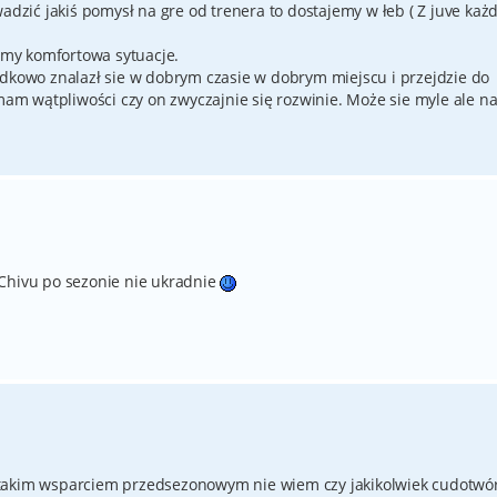
ić jakiś pomysł na gre od trenera to dostajemy w łeb ( Z juve każ
my komfortowa sytuacje.
adkowo znalazł sie w dobrym czasie w dobrym miejscu i przejdzie do
 mam wątpliwości czy on zwyczajnie się rozwinie. Może sie myle ale n
 Chivu po sezonie nie ukradnie
. Z takim wsparciem przedsezonowym nie wiem czy jakikolwiek cudotwó