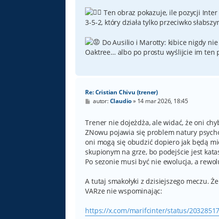
Ten obraz pokazuje, ile pozycji Int
3-5-2, który działa tylko przeciwko słabs
Do Ausilio i Marotty: kibice nigdy ni
Oaktree… albo po prostu wyślijcie im ten 
Re: Cristian Chivu (trener)
P
autor:
Claudio
»
14 mar 2026, 18:45
o
s
t
Trener nie dojeżdża, ale widać, że oni chy
ZNowu pojawia się problem natury psycholo
oni mogą się obudzić dopiero jak będą miel
skupionym na grze, bo podejście jest kata
Po sezonie musi być nie ewolucja, a rewo
A tutaj smakołyki z dzisiejszego meczu. Że
VARze nie wspominając:
https://x.com/marifcinter/status/203285