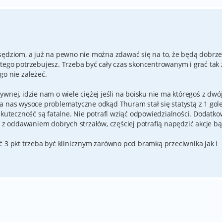
sędziom, a już na pewno nie można zdawać się na to, że będą dobrz
tego potrzebujesz. Trzeba być cały czas skoncentrowanym i grać tak
go nie zależeć.
wnej, idzie nam o wiele ciężej jeśli na boisku nie ma któregoś z dwój
a nas wysoce problematyczne odkąd Thuram stał się statystą z 1 go
skuteczność są fatalne. Nie potrafi wziąć odpowiedzialności. Dodatk
r z oddawaniem dobrych strzałów, częściej potrafią napędzić akcje b
ć 3 pkt trzeba być klinicznym zarówno pod bramką przeciwnika jak i