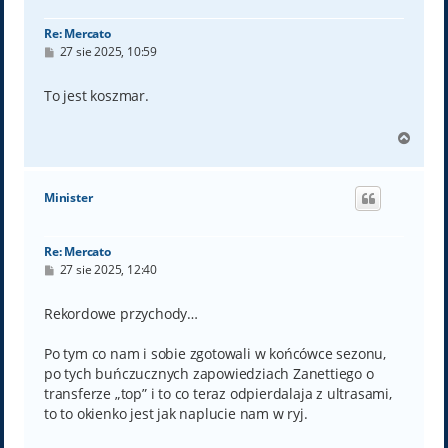
ę
Re: Mercato
P
27 sie 2025, 10:59
o
s
t
To jest koszmar.
N
a
g
ó
Minister
r
ę
Re: Mercato
P
27 sie 2025, 12:40
o
s
t
Rekordowe przychody…
Po tym co nam i sobie zgotowali w końcówce sezonu,
po tych buńczucznych zapowiedziach Zanettiego o
transferze „top” i to co teraz odpierdalaja z ultrasami,
to to okienko jest jak naplucie nam w ryj.