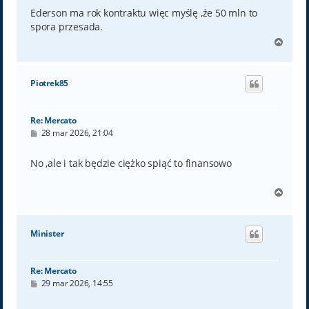
s
t
Ederson ma rok kontraktu więc myślę ,że 50 mln to
spora przesada.
N
a
g
ó
Piotrek85
r
ę
Re: Mercato
P
28 mar 2026, 21:04
o
s
t
No ,ale i tak będzie ciężko spiąć to finansowo
N
a
g
ó
Minister
r
ę
Re: Mercato
P
29 mar 2026, 14:55
o
s