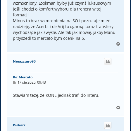
wzmocniony, Lookman byłby już czymś luksusowym
jeśli chodzi o komfort wyboru dla trenera w tej
formacji.
Minus to brak wzmocnienia na ŚO i pozostaje mieć
nadzieję, że Acerbi i de Vrij to ogarną...oraz transfery
wychodzące jak zwykle. Ale tak jak mówię, jakby Manu
przyszedł to mercato bym ocenił na 5.
N
a
g
ó
Nerazzurro90
r
ę
Re: Mercato
P
17 sie 2025, 09:43
o
s
t
Stawiam tezę, że KONE jednak trafi do Interu.
N
a
g
ó
Piekarz
r