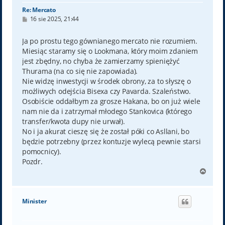
Re: Mercato
P
16 sie 2025, 21:44
o
s
t
Ja po prostu tego gównianego mercato nie rozumiem.
Miesiąc staramy się o Lookmana, który moim zdaniem
jest zbędny, no chyba że zamierzamy spieniężyć
Thurama (na co się nie zapowiada).
Nie widzę inwestycji w środek obrony, za to słyszę o
możliwych odejścia Bisexa czy Pavarda. Szaleństwo.
Osobiście oddałbym za grosze Hakana, bo on już wiele
nam nie da i zatrzymał młodego Stankovica (którego
transfer/kwota dupy nie urwał).
No i ja akurat cieszę się że został póki co Asllani, bo
będzie potrzebny (przez kontuzje wylecą pewnie starsi
pomocnicy).
Pozdr.
N
a
g
ó
Minister
r
ę