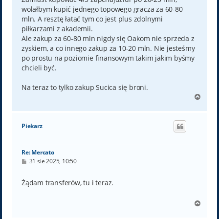
wolałbym kupić jednego topowego gracza za 60-80
mln. A resztę łatać tym co jest plus zdolnymi
piłkarzami z akademii.
Ale zakup za 60-80 mln nigdy się Oakom nie sprzeda z
zyskiem, a co innego zakup za 10-20 mln. Nie jesteśmy
po prostu na poziomie finansowym takim jakim byśmy
chcieli być.
Na teraz to tylko zakup Sucica się broni.
N
a
g
ó
Piekarz
r
ę
Re: Mercato
P
31 sie 2025, 10:50
o
s
t
Żądam transferów, tu i teraz.
N
a