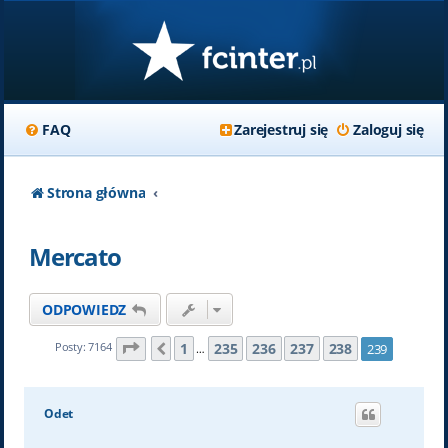
FAQ
Zarejestruj się
Zaloguj się
Strona główna
Mercato
ODPOWIEDZ
Strona
239
z
239
1
235
236
237
238
Posty: 7164
239
Poprzednia
…
Odet