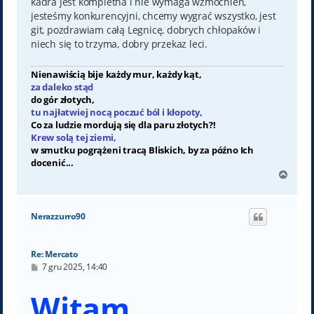
kadra jest kompletna i nie wymaga wzmocnień,
jesteśmy konkurencyjni, chcemy wygrać wszystko, jest
git, pozdrawiam całą Legnicę, dobrych chłopaków i
niech się to trzyma, dobry przekaz leci.
Nienawiścią bije każdy mur, każdy kąt,
za daleko stąd
do gór złotych,
tu najłatwiej nocą poczuć ból i kłopoty,
Co za ludzie mordują się dla paru złotych?!
Krew solą tej ziemi,
w smutku pogrążeni tracą Bliskich, by za późno Ich
docenić...
N
a
g
ó
Nerazzurro90
r
ę
Re: Mercato
P
7 gru 2025, 14:40
o
s
Witam,
t