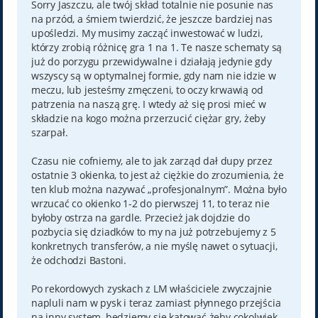
t
Sorry Jaszczu, ale twój skład totalnie nie posunie nas
na przód, a śmiem twierdzić, że jeszcze bardziej nas
upośledzi. My musimy zacząć inwestować w ludzi,
którzy zrobią różnicę gra 1 na 1. Te nasze schematy są
już do porzygu przewidywalne i działają jedynie gdy
wszyscy są w optymalnej formie, gdy nam nie idzie w
meczu, lub jesteśmy zmęczeni, to oczy krwawią od
patrzenia na naszą grę. I wtedy aż się prosi mieć w
składzie na kogo można przerzucić ciężar gry, żeby
szarpał.
Czasu nie cofniemy, ale to jak zarząd dał dupy przez
ostatnie 3 okienka, to jest aż ciężkie do zrozumienia, że
ten klub można nazywać „profesjonalnym”. Można było
wrzucać co okienko 1-2 do pierwszej 11, to teraz nie
byłoby ostrza na gardle. Przecież jak dojdzie do
pozbycia się dziadków to my na już potrzebujemy z 5
konkretnych transferów, a nie myślę nawet o sytuacji,
że odchodzi Bastoni.
Po rekordowych zyskach z LM właściciele zwyczajnie
napluli nam w pysk i teraz zamiast płynnego przejścia
na inny system, będziemy się katować żeby cokolwiek