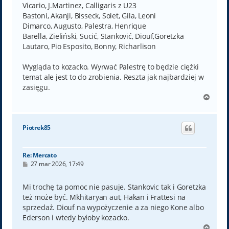
Vicario, J.Martinez, Calligaris z U23
Bastoni, Akanji, Bisseck, Solet, Gila, Leoni
Dimarco, Augusto, Palestra, Henrique
Barella, Zieliński, Sucić, Stanković, Diouf,Goretzka
Lautaro, Pio Esposito, Bonny, Richarlison
Wygląda to kozacko. Wyrwać Palestrę to będzie ciężki
temat ale jest to do zrobienia. Reszta jak najbardziej w
zasięgu.
N
a
g
ó
Piotrek85
r
ę
Re: Mercato
P
27 mar 2026, 17:49
o
s
t
Mi trochę ta pomoc nie pasuje. Stankovic tak i Goretzka
też może być. Mkhitaryan aut, Hakan i Frattesi na
sprzedaż. Diouf na wypożyczenie a za niego Kone albo
Ederson i wtedy byłoby kozacko.
N