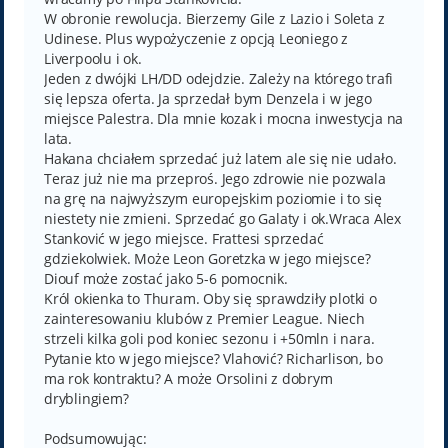
W obronie rewolucja. Bierzemy Gile z Lazio i Soleta z
Udinese. Plus wypożyczenie z opcją Leoniego z
Liverpoolu i ok.
Jeden z dwójki LH/DD odejdzie. Zależy na którego trafi
się lepsza oferta. Ja sprzedał bym Denzela i w jego
miejsce Palestra. Dla mnie kozak i mocna inwestycja na
lata.
Hakana chciałem sprzedać już latem ale się nie udało.
Teraz już nie ma przeproś. Jego zdrowie nie pozwala
na grę na najwyższym europejskim poziomie i to się
niestety nie zmieni. Sprzedać go Galaty i ok.Wraca Alex
Stanković w jego miejsce. Frattesi sprzedać
gdziekolwiek. Może Leon Goretzka w jego miejsce?
Diouf może zostać jako 5-6 pomocnik.
Król okienka to Thuram. Oby się sprawdziły plotki o
zainteresowaniu klubów z Premier League. Niech
strzeli kilka goli pod koniec sezonu i +50mln i nara.
Pytanie kto w jego miejsce? Vlahović? Richarlison, bo
ma rok kontraktu? A może Orsolini z dobrym
dryblingiem?
Podsumowując: