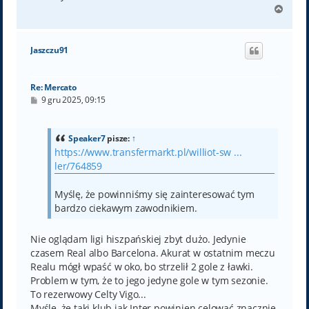
N
a
g
ó
Jaszczu91
r
ę
Re: Mercato
P
9 gru 2025, 09:15
o
s
t
Speaker7
pisze:
↑
https://www.transfermarkt.pl/williot-sw ...
ler/764859
Myślę, że powinniśmy się zainteresować tym
bardzo ciekawym zawodnikiem.
Nie oglądam ligi hiszpańskiej zbyt dużo. Jedynie
czasem Real albo Barcelona. Akurat w ostatnim meczu
Realu mógł wpaść w oko, bo strzelił 2 gole z ławki.
Problem w tym, że to jego jedyne gole w tym sezonie.
To rezerwowy Celty Vigo...
Myślę, że taki klub jak Inter powinien celować znacznie