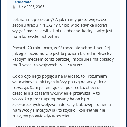
Re: Mercato
P
16 sie 2025, 23:35
o
s
t
Lokman niepotrzebny? A jak mamy przez większość
sezonu grać 3-4-1-2/2-1? Chłop w pojedynkę potrafi
wygrać mecze, czyli jak nikt z obecnej kadry… więc jest
nam kurewsko potrzebny.
Pavard- 20 mln i nara, gość może nie schodzi poniżej
jakiegoś poziomu, ale jest to poziom b średni. Biseck z
każdym meczem coraz bardziej imponuje i ma pokłady
możliwości rozwojowych, NIETYKALNY.
Co do ogólnego poglądu na Mercato, to i rozumiem
wkurwionych, jak i tych którzy patrzą na wszystko z
rozwagą. Sam jestem gdzieś po środku, chociaż
częściej niż czasami wkurwienie przeważa. A to
wszystko przez napompowany balonik po
zeszłorocznych wpływach do kasy klubowej i robienia
nam wody z mózgów jak to szybko i konkretnie nie
ruszymy po gwiazdy- wreszcie!