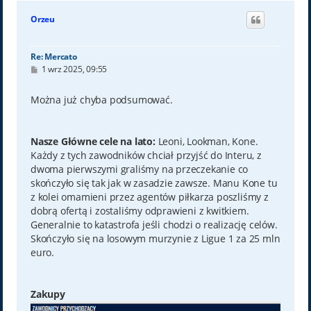
g
ó
Orzeu
r
ę
Re: Mercato
P
1 wrz 2025, 09:55
o
s
t
Można już chyba podsumować.
Nasze Główne cele na lato:
Leoni, Lookman, Kone.
Każdy z tych zawodników chciał przyjść do Interu, z
dwoma pierwszymi graliśmy na przeczekanie co
skończyło się tak jak w zasadzie zawsze. Manu Kone tu
z kolei omamieni przez agentów piłkarza poszliśmy z
dobrą ofertą i zostaliśmy odprawieni z kwitkiem.
Generalnie to katastrofa jeśli chodzi o realizację celów.
Skończyło się na losowym murzynie z Ligue 1 za 25 mln
euro.
Zakupy