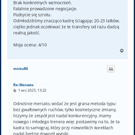
Brak konkretnych wzmocnień.
Fatalnie prowadzone negocjacje.
Pozbycie się szrotu.
Odmłodziliśmy znacząco kadrę ściągając 20-23 latków,
ciężko jednak oczekiwać że te transfery od razu dadzą
realną jakość.
Moja ocena: 4/10
N
a
g
ó
miniu86
r
ę
Re: Mercato
P
1 wrz 2025, 13:22
o
s
t
Odnośnie mercato, widać że jest grana metoda typu:
bez gwałtownych ruchów, tylko kosmetyczne zmiany,
liczymy że zespół jest nadal konkurencyjny, mamy
nowego i młodego trenera więc postawimy na to, że ta
kadra to samograj, który przy niewielkich korektach
nadal będzie dowoził wyniki.