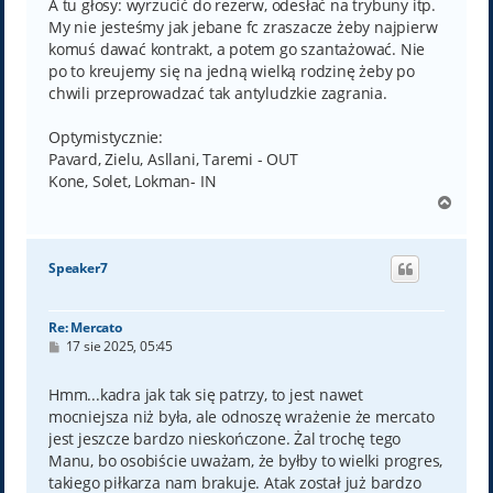
A tu głosy: wyrzucić do rezerw, odesłać na trybuny itp.
My nie jesteśmy jak jebane fc zraszacze żeby najpierw
komuś dawać kontrakt, a potem go szantażować. Nie
po to kreujemy się na jedną wielką rodzinę żeby po
chwili przeprowadzać tak antyludzkie zagrania.
Optymistycznie:
Pavard, Zielu, Asllani, Taremi - OUT
Kone, Solet, Lokman- IN
N
a
g
ó
Speaker7
r
ę
Re: Mercato
P
17 sie 2025, 05:45
o
s
t
Hmm...kadra jak tak się patrzy, to jest nawet
mocniejsza niż była, ale odnoszę wrażenie że mercato
jest jeszcze bardzo nieskończone. Żal trochę tego
Manu, bo osobiście uważam, że byłby to wielki progres,
takiego piłkarza nam brakuje. Atak został już bardzo