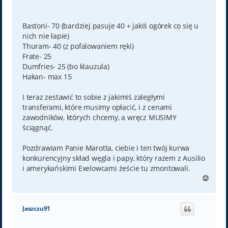
Bastoni- 70 (bardziej pasuje 40 + jakiś ogórek co się u
nich nie łapie)
Thuram- 40 (z pofalowaniem ręki)
Frate- 25
Dumfries- 25 (bo klauzula)
Hakan- max 15
I teraz zestawić to sobie z jakimiś zaległymi
transferami, które musimy opłacić, i z cenami
zawodników, których chcemy, a wręcz MUSIMY
ściągnąć.
Pozdrawiam Panie Marotta, ciebie i ten twój kurwa
konkurencyjny skład węgla i papy, który razem z Ausilio
i amerykańskimi Exelowcami żeście tu zmontowali.
N
a
g
ó
Jaszczu91
r
ę