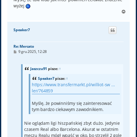
wyżej
N
a
g
ó
Speaker7
r
ę
Re: Mercato
P
9 gru 2025, 12:28
o
s
t
Jaszczu91
pisze:
↑
Speaker7
pisze:
↑
https://www.transfermarkt.pl/williot-sw ...
ler/764859
Myślę, że powinniśmy się zainteresować
tym bardzo ciekawym zawodnikiem.
Nie oglądam ligi hiszpańskiej zbyt dużo. Jedynie
czasem Real albo Barcelona. Akurat w ostatnim
meczu Realu mógł wpaść w oko, bo strzelił 2 gole