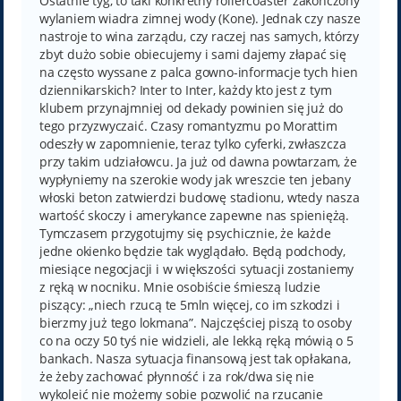
Ostatnie tyg, to taki konkretny rollercoaster zakończony
wylaniem wiadra zimnej wody (Kone). Jednak czy nasze
nastroje to wina zarządu, czy raczej nas samych, którzy
zbyt dużo sobie obiecujemy i sami dajemy złapać się
na często wyssane z palca gowno-informacje tych hien
dziennikarskich? Inter to Inter, każdy kto jest z tym
klubem przynajmniej od dekady powinien się już do
tego przyzwyczaić. Czasy romantyzmu po Morattim
odeszły w zapomnienie, teraz tylko cyferki, zwłaszcza
przy takim udziałowcu. Ja już od dawna powtarzam, że
wypłyniemy na szerokie wody jak wreszcie ten jebany
włoski beton zatwierdzi budowę stadionu, wtedy nasza
wartość skoczy i amerykance zapewne nas spieniężą.
Tymczasem przygotujmy się psychicznie, że każde
jedne okienko będzie tak wyglądało. Będą podchody,
miesiące negocjacji i w większości sytuacji zostaniemy
z ręką w nocniku. Mnie osobiście śmieszą ludzie
piszący: „niech rzucą te 5mln więcej, co im szkodzi i
bierzmy już tego lokmana”. Najczęściej piszą to osoby
co na oczy 50 tyś nie widzieli, ale lekką ręką mówią o 5
bankach. Nasza sytuacja finansową jest tak opłakana,
że żeby zachować płynność i za rok/dwa się nie
wykoleić nie możemy sobie pozwolić na rzucanie