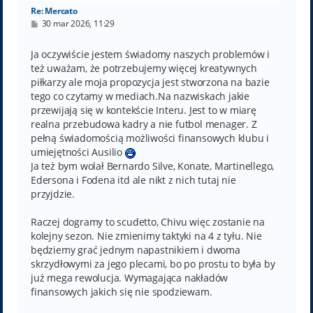
Re: Mercato
P
30 mar 2026, 11:29
o
s
t
Ja oczywiście jestem świadomy naszych problemów i
też uważam, że potrzebujemy więcej kreatywnych
piłkarzy ale moja propozycja jest stworzona na bazie
tego co czytamy w mediach.Na nazwiskach jakie
przewijają się w kontekście Interu. Jest to w miarę
realna przebudowa kadry a nie futbol menager. Z
pełną świadomością możliwości finansowych klubu i
umiejętności Ausilio
Ja też bym wolał Bernardo Silve, Konate, Martinellego,
Edersona i Fodena itd ale nikt z nich tutaj nie
przyjdzie.
Raczej dogramy to scudetto, Chivu więc zostanie na
kolejny sezon. Nie zmienimy taktyki na 4 z tyłu. Nie
będziemy grać jednym napastnikiem i dwoma
skrzydłowymi za jego plecami, bo po prostu to była by
już mega rewolucja. Wymagająca nakładów
finansowych jakich się nie spodziewam.