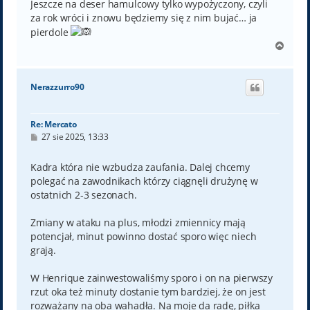
Jeszcze na deser hamulcowy tylko wypożyczony, czyli
za rok wróci i znowu będziemy się z nim bujać… ja
pierdole
N
a
g
ó
Nerazzurro90
r
ę
Re: Mercato
P
27 sie 2025, 13:33
o
s
t
Kadra która nie wzbudza zaufania. Dalej chcemy
polegać na zawodnikach którzy ciągnęli drużynę w
ostatnich 2-3 sezonach.
Zmiany w ataku na plus, młodzi zmiennicy mają
potencjał, minut powinno dostać sporo więc niech
grają.
W Henrique zainwestowaliśmy sporo i on na pierwszy
rzut oka też minuty dostanie tym bardziej, że on jest
rozważany na oba wahadła. Na moje da radę, piłka