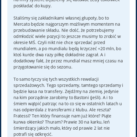
poskładać do kupy.
Staliśmy się zakładnikami własnej głupoty, bo to
Mercato będzie najgorszym możliwym momentem na
przebudowanie składu. Nie dość, że potrzebujemy
odmłodzić wiele pozycji to jeszcze musimy to zrobić w
okresie MŚ. Czyli nikt nie chce sprzedać przed
mundialem, a po mundialu będą krzyczeć +20 mln, bo
ktoś kurde dwa razy piłkę dokładnie zagrał. A i
dodatkowy fakt, że przez mundial masz mniej czasu na
przygotowanie się do sezonu.
To samo tyczy się tych wszystkich rewelacji
sprzedażowych. Tego sprzedamy, tamtego sprzedamy i
będzie kasa na transfery. Zejdźmy na ziemię, jedynie
na kim porządnie zarobimy to Bastoni (jeśli). A i to
śmiem wątpić patrząc na to co się w ostatnich latach u
nas odpierdala z transferami z klubu. Ale reszta?
Fratessi? Ten który finansuje nam już które? Piąte
kurwa okienko? Thuram? Prawie 30 na karku, leń
śmierdzący jakich mało, który od prawie 2 lat nie
potrafi się odkręcić.