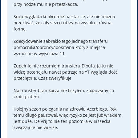
przy nodze mu nie przeszkadza.
Sucic wygląda konkretnie na starcie, ale nie można
oczekiwać, że cały sezon utrzyma wysoka i równa
formę.
Zdecydowanie zabrakło tego jednego transferu
pomocnika/obrońcy/lookmana który z miejsca
wzmocniłby wyjściowa 11.
Zupełnie nie rozumiem transferu Dioufa. Ja tu nie
widzę potencjału nawet patrząc na YT wygląda dość
przeciętnie. Czas zweryfikuje
Na transfer bramkarza nie liczyłem, zobaczymy co
zrobią latem.
Kolejny sezon polegania na zdrowiu Acerbiego. Rok
temu długo pauzował, więc ryzyko że jest już wrakiem
jest duże. De Vrij to nie ten poziom, a w Bissecka
zwyczajnie nie wierzę.