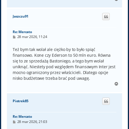
a
g
ó
Jaszczu91
r
ę
Re: Mercato
P
28 mar 2026, 11:24
o
s
t
Też bym tak wolał ale ciężko by to było spiąć
finansowo. Kone czy Ederson to 50 mln euro. Równa
się to ze sprzedażą Bastoniego, a tego bym wolał
uniknąć. Niestety pod względem finansowym Inter jest
mocno ograniczony przez właścicieli. Dlatego opcje
nisko budżetowe trzeba brać pod uwagę.
N
a
g
ó
Piotrek85
r
ę
Re: Mercato
P
28 mar 2026, 21:03
o