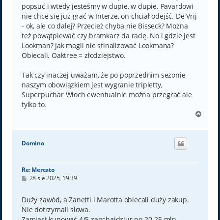
popsuć i wtedy jesteśmy w dupie, w dupie. Pavardowi
nie chce się już grać w Interze, on chciał odejść. De Vrij
- ok, ale co dalej? Przecież chyba nie Bisseck? Można
też powątpiewać czy bramkarz da radę. No i gdzie jest
Lookman? Jak mogli nie sfinalizować Lookmana?
Obiecali. Oaktree = złodziejstwo.
Tak czy inaczej uważam, że po poprzednim sezonie
naszym obowiązkiem jest wygranie tripletty,
Superpuchar Włoch ewentualnie można przegrać ale
tylko to.
N
a
g
ó
Domino
r
ę
Re: Mercato
P
28 sie 2025, 19:39
o
s
t
Duży zawód, a Zanetti i Marotta obiecali duży zakup.
Nie dotrzymali słowa.
Zamiast kupować 4/5 zapchajdziur po 20-25 mln,