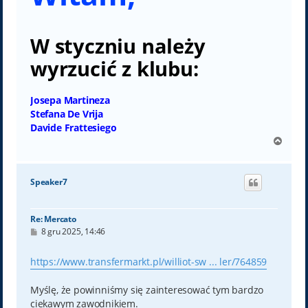
W styczniu należy
wyrzucić z klubu:
Josepa Martineza
Stefana De Vrija
Davide Frattesiego
N
a
g
ó
Speaker7
r
ę
Re: Mercato
P
8 gru 2025, 14:46
o
s
t
https://www.transfermarkt.pl/williot-sw ... ler/764859
Myślę, że powinniśmy się zainteresować tym bardzo
ciekawym zawodnikiem.