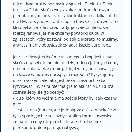
takimi kwotami w bezmyślny sposób. 5 mln tu, 5 mln
tam i za 2 lata skończymy z zakazem transferowym,
przepłaconymi piłkarzami z kontraktami na kilka lat. To
nie FM, że wyłączysz auto zapis i bawisz się do woli. To
klub piłkarski z historia, tradycja i wielomilionowa
rzeszą fanów i jak nie chcemy powtórki klubu w
zgliszczach, który zostawił po sobie Moratti, to musimy,
a wręcz mamy obowiązek oglądać każde euro 10x…
Jeszcze skowyt odnośnie Asllaniego- chłop jest u nas
skończony, wiadomo nie od dziś, jednak jak my chcemy
na nim cokolwiek zarobić jak będziemy betonować go
na ławce w nic nieznaczących meczach? Ryzykujemy
uraz- owszem, ale taka jest piłka, czasami trzeba
ryzykować. To, że ta oferma gra to akurat plus i duża
szansa żeby się go pozbyć:
- klub, który go weźmie ma gościa który był cały czas w
grze
- jest szansa (b mała, ale jednak), że coś tam pokaże w
tych sparingach, chociażby stabilną formę, oczywiście
że nam to ceny nie podniesie, ale chociaż może
przekonać potencjalnego nabywcę