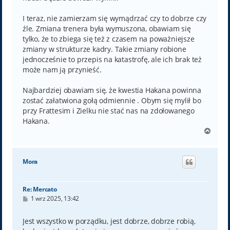
I teraz, nie zamierzam się wymądrzać czy to dobrze czy
źle. Zmiana trenera była wymuszona, obawiam się
tylko, że to zbiega się też z czasem na poważniejsze
zmiany w strukturze kadry. Takie zmiany robione
jednocześnie to przepis na katastrofę, ale ich brak też
może nam ją przynieść.
Najbardziej obawiam się, że kwestia Hakana powinna
zostać załatwiona gołą odmiennie . Obym się mylił bo
przy Frattesim i Zielku nie stać nas na zdołowanego
Hakana.
N
a
g
ó
Mora
r
ę
Re: Mercato
P
1 wrz 2025, 13:42
o
s
t
Jest wszystko w porządku, jest dobrze, dobrze robią,