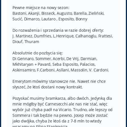
Pewne miejsce na nowy sezon:
Bastoni, Akanji, Bisseck, Augusto, Barella, Zieliński,
Sucić, Dimarco, Lautaro , Esposito, Bonny
Do rozważenia i sprzedania w razie dobrej oferty:
J. Martinez, Dumfries, L.Henrique, Calhanoglu, Frattesi,
Diouf, Thuram
Absolutnie do pozbycia się:
Di Gennaro, Sommer, Acerbi, De Vrij, Darmian,
Mkhitaryan + Pavard, Seba Esposito, Palacios,
Askinsamiro, F.Carboni, Asllani, Massolin, V. Cardoni.
Emerytom mówimy stanowcze nie. Nawet nie chce
słyszeć, że ktoś dostani nowy kontrakt.
Pozyskać musimy bramkarza, albo dwóch. Jedynką dla
mnie mógłby być Carnesecchi ale nas nie stać, więc
wybór już chyba padł na Vicario. Trudno, ale lepszy od
Sommera i tak będzie na pewno. Josep może zostać
jako dwójka, chyba że ktoś da z 7-8 mln to wtedy
wracamy po Filipa Stankovicia.