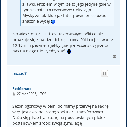
z ławki. Problem w tym, że to jego jedyne gole w
tym sezonie. To rezerwowy Celty Vigo...
Myślę, że taki klub jak Inter powinien celować
znacznie wyżej
No wiesz, ma 21 lat i jest rezerwowym póki co ale
pokazuje się z bardzo dobrej strony. Póki co jest wart z
10-15 mln pewnie, a jakby grał pierwsze skrzypce to
nas na niego nie byłoby stać.
N
a
g
ó
Jaszczu91
r
ę
Re: Mercato
P
27 mar 2026, 17:08
o
s
t
Sezon ogórkowy w pełni bo mamy przerwę na kadrę
więc jest czas na trochę spekulacji transferowych.
Dużo się piszę i ja trochę na podstawie tych plotek
postanowiłem zrobić swoją symulację