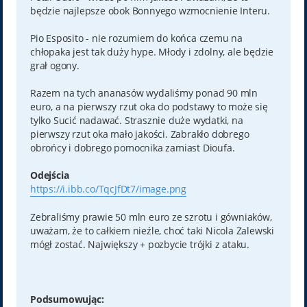
będzie najlepsze obok Bonnyego wzmocnienie Interu.
Pio Esposito - nie rozumiem do końca czemu na
chłopaka jest tak duży hype. Młody i zdolny, ale będzie
grał ogony.
Razem na tych ananasów wydaliśmy ponad 90 mln
euro, a na pierwszy rzut oka do podstawy to może się
tylko Sucić nadawać. Strasznie duże wydatki, na
pierwszy rzut oka mało jakości. Zabrakło dobrego
obrońcy i dobrego pomocnika zamiast Dioufa.
Odejścia
https://i.ibb.co/TqcJfDt7/image.png
Zebraliśmy prawie 50 mln euro ze szrotu i gówniaków,
uważam, że to całkiem nieźle, choć taki Nicola Zalewski
mógł zostać. Największy + pozbycie trójki z ataku.
Podsumowując: