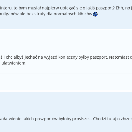
 Interu, to bym musiał najpierw ubiegać się o jakiś paszport? Ehh, no 
uliganów ale bez straty dla normalnych kibiców
jeśli chciałbyś jechać na wyjazd konieczny byłby paszport. Natomiast 
o ułatwieniem.
łatwienie takich paszportów byłoby prostsze... Chodzi tutaj o złoże