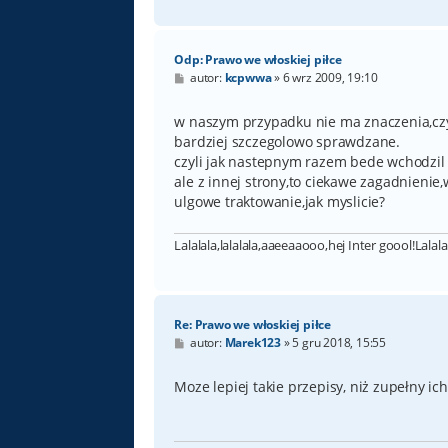
Odp: Prawo we włoskiej piłce
P
autor:
kcpwwa
»
6 wrz 2009, 19:10
o
s
t
w naszym przypadku nie ma znaczenia,czy
bardziej szczegolowo sprawdzane.
czyli jak nastepnym razem bede wchodzil 
ale z innej strony,to ciekawe zagadnienie
ulgowe traktowanie,jak myslicie?
Lalalala,lalalala,aaeeaaooo,hej Inter goool!Lalala
Re: Prawo we włoskiej piłce
P
autor:
Marek123
»
5 gru 2018, 15:55
o
s
t
Moze lepiej takie przepisy, niż zupełny i