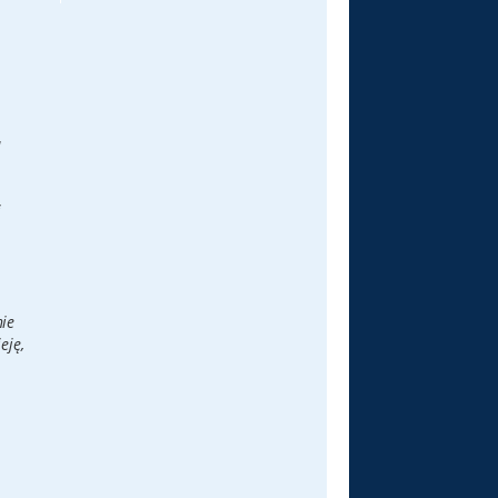
ą
i
nie
eję,