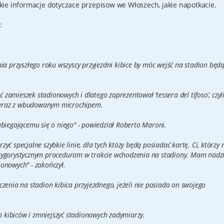
ie informacje dotyczace przepisow we Włoszech, jakie napotkacie.
:
ia przyszłego roku wszyscy przyjezdni kibice by móc wejść na stadion będ
ć zamieszek stadionowych i dlatego zaprezentował ‘tessera del tifoso’, czyl
 wraz z wbudowanym microchipem.
ubiegającemu się o niego" - powiedział Roberto Maroni.
ć specjalne szybkie linie, dla tych któzy będą posiadać kartę. Ci, którzy 
rygorystycznym procedurom w trakcie wchodzenia na stadiony. Mam nadzi
onowych" - zakończył.
zenia na stadion kibica przyjezdnego, jeżeli nie posiada on swojego
kibiców i zmniejszyć stadionowych zadymiarzy.