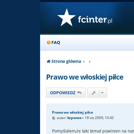
FAQ
Strona główna
Prawo we włoskiej piłce
ODPOWIEDZ
Prawo we włoskiej piłce
P
autor:
kcpwwa
»
18 sie 2009, 10:43
o
s
t
Pomyślałem,że taki temat powinien na nas