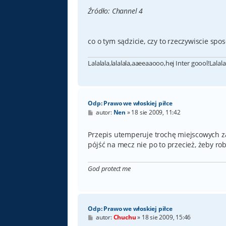
Źródło: Channel 4
co o tym sądzicie, czy to rzeczywiscie sp
Lalalala,lalalala,aaeeaaooo,hej Inter goool!Lalala
Odp: Prawo we włoskiej piłce
P
autor:
Nen
»
18 sie 2009, 11:42
o
s
t
Przepis utemperuje trochę miejscowych zad
pójść na mecz nie po to przecież, żeby ro
God protect me
Odp: Prawo we włoskiej piłce
P
autor:
Chuchu
»
18 sie 2009, 15:46
o