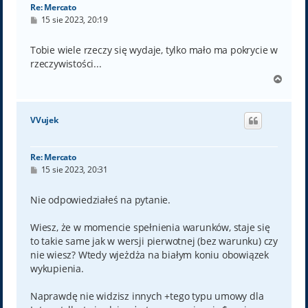
Re: Mercato
P
15 sie 2023, 20:19
o
s
t
Tobie wiele rzeczy się wydaje, tylko mało ma pokrycie w
rzeczywistości...
N
a
g
ó
VVujek
r
ę
Re: Mercato
P
15 sie 2023, 20:31
o
s
t
Nie odpowiedziałeś na pytanie.
Wiesz, że w momencie spełnienia warunków, staje się
to takie same jak w wersji pierwotnej (bez warunku) czy
nie wiesz? Wtedy wjeżdża na białym koniu obowiązek
wykupienia.
Naprawdę nie widzisz innych +tego typu umowy dla