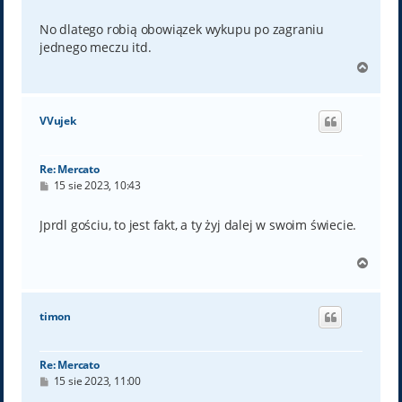
o
s
t
No dlatego robią obowiązek wykupu po zagraniu
jednego meczu itd.
N
a
g
ó
VVujek
r
ę
Re: Mercato
P
15 sie 2023, 10:43
o
s
t
Jprdl gościu, to jest fakt, a ty żyj dalej w swoim świecie.
N
a
g
ó
timon
r
ę
Re: Mercato
P
15 sie 2023, 11:00
o