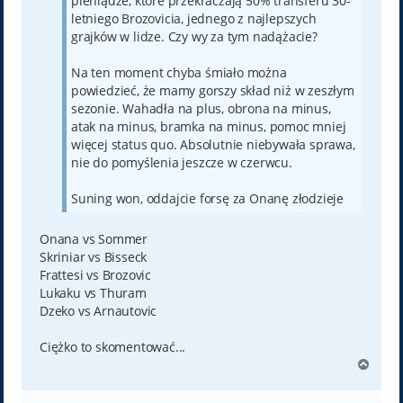
pieniądze, które przekraczają 50% transferu 30-
letniego Brozovicia, jednego z najlepszych
grajków w lidze. Czy wy za tym nadążacie?
Na ten moment chyba śmiało można
powiedzieć, że mamy gorszy skład niż w zeszłym
sezonie. Wahadła na plus, obrona na minus,
atak na minus, bramka na minus, pomoc mniej
więcej status quo. Absolutnie niebywała sprawa,
nie do pomyślenia jeszcze w czerwcu.
Suning won, oddajcie forsę za Onanę złodzieje
Onana vs Sommer
Skriniar vs Bisseck
Frattesi vs Brozovic
Lukaku vs Thuram
Dzeko vs Arnautovic
Ciężko to skomentować...
N
a
g