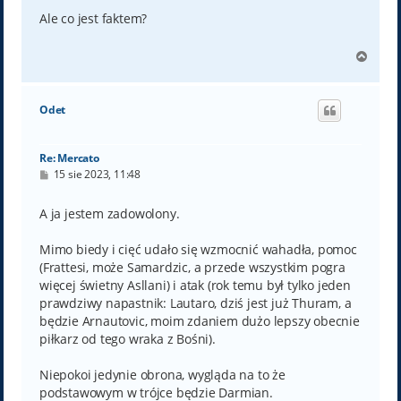
s
t
Ale co jest faktem?
N
a
g
ó
Odet
r
ę
Re: Mercato
P
15 sie 2023, 11:48
o
s
t
A ja jestem zadowolony.
Mimo biedy i cięć udało się wzmocnić wahadła, pomoc
(Frattesi, może Samardzic, a przede wszystkim pogra
więcej świetny Asllani) i atak (rok temu był tylko jeden
prawdziwy napastnik: Lautaro, dziś jest już Thuram, a
będzie Arnautovic, moim zdaniem dużo lepszy obecnie
piłkarz od tego wraka z Bośni).
Niepokoi jedynie obrona, wygląda na to że
podstawowym w trójce będzie Darmian.