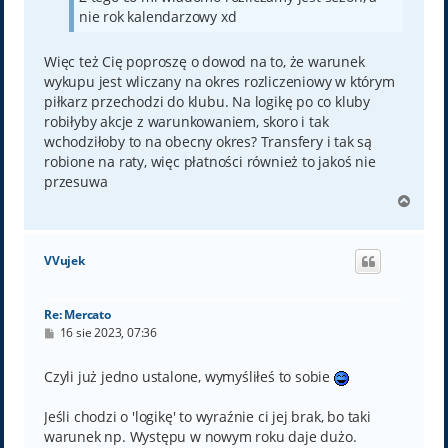
nie rok kalendarzowy xd
Więc też Cię poproszę o dowod na to, że warunek
wykupu jest wliczany na okres rozliczeniowy w którym
piłkarz przechodzi do klubu. Na logikę po co kluby
robiłyby akcje z warunkowaniem, skoro i tak
wchodziłoby to na obecny okres? Transfery i tak są
robione na raty, więc płatności również to jakoś nie
przesuwa
N
a
g
ó
VVujek
r
ę
Re: Mercato
P
16 sie 2023, 07:36
o
s
t
Czyli już jedno ustalone, wymyśliłeś to sobie
Jeśli chodzi o 'logikę' to wyraźnie ci jej brak, bo taki
warunek np. Występu w nowym roku daje dużo.