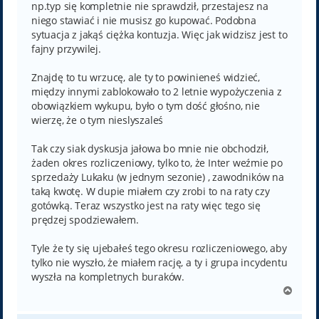
np.typ się kompletnie nie sprawdził, przestajesz na
niego stawiać i nie musisz go kupować. Podobna
sytuacja z jakąś ciężka kontuzja. Więc jak widzisz jest to
fajny przywilej.
Znajdę to tu wrzucę, ale ty to powinieneś widzieć,
między innymi zablokowało to 2 letnie wypożyczenia z
obowiązkiem wykupu, było o tym dość głośno, nie
wierzę, że o tym nieslyszaleś
Tak czy siak dyskusja jałowa bo mnie nie obchodził,
żaden okres rozliczeniowy, tylko to, że Inter weźmie po
sprzedaży Lukaku (w jednym sezonie) , zawodników na
taką kwotę. W dupie miałem czy zrobi to na raty czy
gotówką. Teraz wszystko jest na raty więc tego się
prędzej spodziewałem.
Tyle że ty się ujebałeś tego okresu rozliczeniowego, aby
tylko nie wyszło, że miałem rację, a ty i grupa incydentu
wyszła na kompletnych buraków.
N
a
g