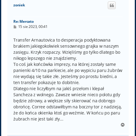
ó
zoniek
r
ę
Re: Mercato
P
15 sie 2023, 00:41
o
s
t
Transfer Arnautovica to desperacja podyktowana
brakiem jakiegokolwiek sensownego grajka w naszym
zasięgu. Krzyk rozpaczy. Wzięliśmy go tylko dlatego bo
nikogo lepszego nie znajdziemy.
To coś jak końcówka imprezy, na której zostały same
panienki 4/10 na parkiecie, ale po wypiciu paru żubrów
nie wydają się takie złe. Jesteśmy po prostu biedni, a
ten transfer pokazuje to dobitnie.
Dlatego nie liczyłbym na jakiś przełom i klepał
Sancheza z wolnego. Zawsze wniesie nieco polotu gdy
będzie zdrowy, a większe siły skierować na dobrego
obrońcę. Corree odstawiłbym na boczny tor z nadzieją,
że do końca okienka ktoś go weźmie. W końcu po paru
żubrach nie jest taki zły...
N
a
g