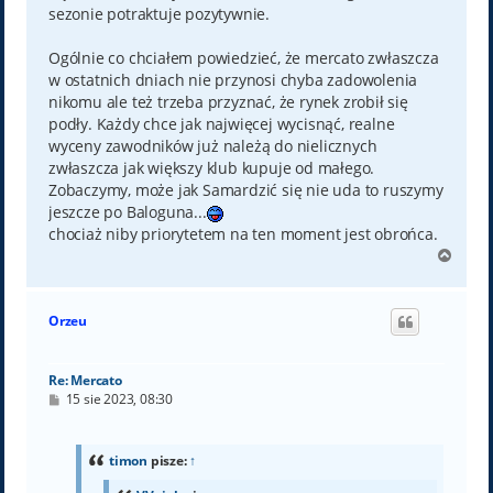
sezonie potraktuje pozytywnie.
Ogólnie co chciałem powiedzieć, że mercato zwłaszcza
w ostatnich dniach nie przynosi chyba zadowolenia
nikomu ale też trzeba przyznać, że rynek zrobił się
podły. Każdy chce jak najwięcej wycisnąć, realne
wyceny zawodników już należą do nielicznych
zwłaszcza jak większy klub kupuje od małego.
Zobaczymy, może jak Samardzić się nie uda to ruszymy
jeszcze po Baloguna...
chociaż niby priorytetem na ten moment jest obrońca.
N
a
g
ó
Orzeu
r
ę
Re: Mercato
P
15 sie 2023, 08:30
o
s
t
timon
pisze:
↑