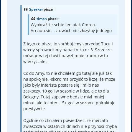
s
t
Speaker
pisze:
↑
timon
pisze:
↑
Wyobraźcie sobie ten atak Correa-
Arnautovic... z dwóch nie złożyłby jednego
Z tego co piszą, to spróbujemy sprzedać Tucu i
wtedy sprowadzimy napastnika nr 3. Szczerze
mówiąc w tej chwili nawet mnie trudno w to
wierzyć, ale...
Co do Arny, to nie chciałem go tutaj ale już tak
na spokojnie, -skoro ma przyjść to liczę, że może
jako były interista postara się i miło nas
zaskoczy. 10 goli w sezonie w lidze, ale to dla
Bologny. Tutaj zapewne będzie miał mniej
minut, ale to Inter. 15+ goli w sezonie potraktuje
pozytywnie.
Ogólnie co chciałem powiedzieć, że mercato
zwłaszcza w ostatnich dniach nie przynosi chyba