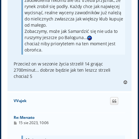
zadowolenia nikomu ale też trzeba przyznać, że
rynek zrobił się podły. Każdy chce jak najwięcej
wycisnąć, realne wyceny zawodników już należą
do nielicznych zwłaszcza jak większy klub kupuje
od małego.
Zobaczymy, może jak Samardzić się nie uda to
ruszymy jeszcze po Baloguna...
chociaż niby priorytetem na ten moment jest
obrońca.
Przecież on w sezonie życia strzelił 14 grając
2700minut... dobrze będzie jak ten leszcz strzeli
chociaż 5
N
a
g
ó
VVujek
r
ę
Re: Mercato
P
15 sie 2023, 10:06
o
s
t