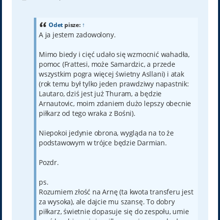
o
s
t
Odet
pisze:
↑
A ja jestem zadowolony.
Mimo biedy i cięć udało się wzmocnić wahadła,
pomoc (Frattesi, może Samardzic, a przede
wszystkim pogra więcej świetny Asllani) i atak
(rok temu był tylko jeden prawdziwy napastnik:
Lautaro, dziś jest już Thuram, a będzie
Arnautovic, moim zdaniem dużo lepszy obecnie
piłkarz od tego wraka z Bośni).
Niepokoi jedynie obrona, wygląda na to że
podstawowym w trójce będzie Darmian.
Pozdr.
ps.
Rozumiem złość na Arnę (ta kwota transferu jest
za wysoka), ale dajcie mu szansę. To dobry
piłkarz, świetnie dopasuje się do zespołu, umie