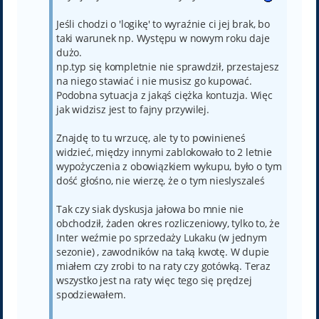
Jeśli chodzi o 'logikę' to wyraźnie ci jej brak, bo
taki warunek np. Występu w nowym roku daje
dużo.
np.typ się kompletnie nie sprawdził, przestajesz
na niego stawiać i nie musisz go kupować.
Podobna sytuacja z jakąś ciężka kontuzja. Więc
jak widzisz jest to fajny przywilej.
Znajdę to tu wrzucę, ale ty to powinieneś
widzieć, między innymi zablokowało to 2 letnie
wypożyczenia z obowiązkiem wykupu, było o tym
dość głośno, nie wierzę, że o tym nieslyszaleś
Tak czy siak dyskusja jałowa bo mnie nie
obchodził, żaden okres rozliczeniowy, tylko to, że
Inter weźmie po sprzedaży Lukaku (w jednym
sezonie) , zawodników na taką kwotę. W dupie
miałem czy zrobi to na raty czy gotówką. Teraz
wszystko jest na raty więc tego się prędzej
spodziewałem.