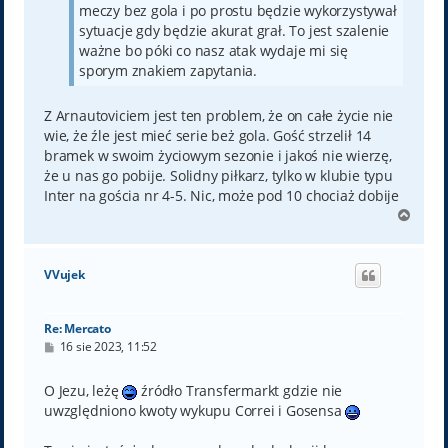
meczy bez gola i po prostu będzie wykorzystywał
sytuacje gdy będzie akurat grał. To jest szalenie
ważne bo póki co nasz atak wydaje mi się
sporym znakiem zapytania.
Z Arnautoviciem jest ten problem, że on całe życie nie
wie, że źle jest mieć serie beż gola. Gość strzelił 14
bramek w swoim życiowym sezonie i jakoś nie wierzę,
że u nas go pobije. Solidny piłkarz, tylko w klubie typu
Inter na gościa nr 4-5. Nic, może pod 10 chociaż dobije
N
a
g
ó
VVujek
r
ę
Re: Mercato
P
16 sie 2023, 11:52
o
s
t
O Jezu, leżę
źródło Transfermarkt gdzie nie
uwzględniono kwoty wykupu Correi i Gosensa