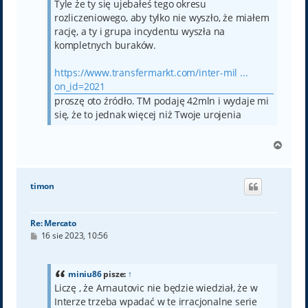
Tyle że ty się ujebałeś tego okresu
rozliczeniowego, aby tylko nie wyszło, że miałem
rację, a ty i grupa incydentu wyszła na
kompletnych buraków.
https://www.transfermarkt.com/inter-mil ...
on_id=2021
proszę oto źródło. TM podaję 42mln i wydaje mi
się, że to jednak więcej niż Twoje urojenia
N
a
g
ó
timon
r
ę
Re: Mercato
P
16 sie 2023, 10:56
o
s
t
miniu86
pisze:
↑
Liczę , że Arnautovic nie będzie wiedział, że w
Interze trzeba wpadać w te irracjonalne serie