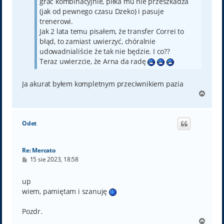
grać kombinacyjnie, piłka mu nie przeszkadza
(jak od pewnego czasu Dzeko) i pasuje
trenerowi.
Jak 2 lata temu pisałem, że transfer Correi to
błąd, to zamiast uwierzyć, chóralnie
udowadnialiście że tak nie będzie. I co??
Teraz uwierzcie, że Arna da radę
Ja akurat byłem kompletnym przeciwnikiem pazia
N
a
g
ó
Odet
r
ę
Re: Mercato
P
15 sie 2023, 18:58
o
s
t
up
wiem, pamiętam i szanuję
Pozdr.
N