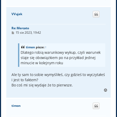
a
g
ó
VVujek
r
ę
Re: Mercato
P
15 sie 2023, 19:42
o
s
t
timon
pisze:
↑
Dlatego robią warunkowy wykup, czyli warunek
staje się obowiązkiem po na przykład jednej
minucie w kolejnym roku
Ale ty sam to sobie wymyśliłeś, czy gdzieś to wyczytałeś
i jest to faktem?
Bo coś mi się wydaje że to pierwsze.
N
a
g
ó
timon
r
ę