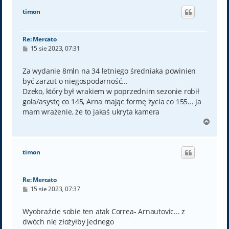
ó
timon
r
ę
Re: Mercato
P
15 sie 2023, 07:31
o
s
t
Za wydanie 8mln na 34 letniego średniaka powinien
być zarzut o niegospodarność...
Dzeko, który był wrakiem w poprzednim sezonie robił
gola/asystę co 145, Arna mając formę życia co 155... ja
mam wrażenie, że to jakaś ukryta kamera
N
a
g
ó
timon
r
ę
Re: Mercato
P
15 sie 2023, 07:37
o
s
t
Wyobraźcie sobie ten atak Correa- Arnautovic... z
dwóch nie złożyłby jednego