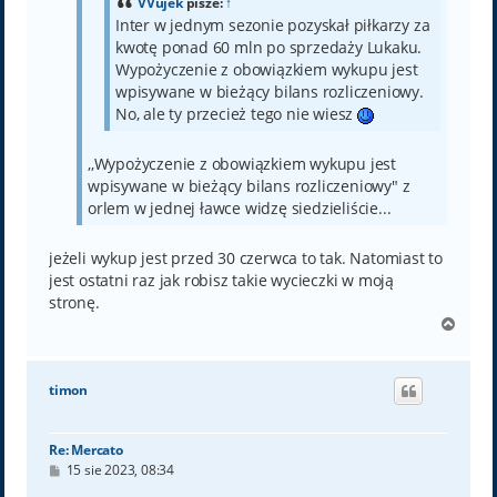
VVujek
pisze:
↑
Inter w jednym sezonie pozyskał piłkarzy za
kwotę ponad 60 mln po sprzedaży Lukaku.
Wypożyczenie z obowiązkiem wykupu jest
wpisywane w bieżący bilans rozliczeniowy.
No, ale ty przecież tego nie wiesz
,,Wypożyczenie z obowiązkiem wykupu jest
wpisywane w bieżący bilans rozliczeniowy" z
orlem w jednej ławce widzę siedzieliście...
jeżeli wykup jest przed 30 czerwca to tak. Natomiast to
jest ostatni raz jak robisz takie wycieczki w moją
stronę.
N
a
g
ó
timon
r
ę
Re: Mercato
P
15 sie 2023, 08:34
o