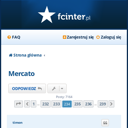
FAQ
Zarejestruj się
Zaloguj się
Strona główna
Mercato
ODPOWIEDZ
Posty: 7164
Strona
234
z
239
1
232
233
235
236
239
234
Poprzednia
Nastę
…
…
timon