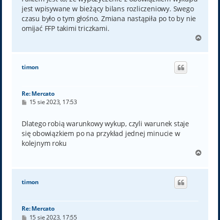
jest wpisywane w bieżący bilans rozliczeniowy. Swego
czasu było o tym głośno. Zmiana nastąpiła po to by nie
omijać FFP takimi triczkami.
N
a
g
ó
timon
r
ę
Re: Mercato
P
15 sie 2023, 17:53
o
s
t
Dlatego robią warunkowy wykup, czyli warunek staje
się obowiązkiem po na przykład jednej minucie w
kolejnym roku
N
a
g
ó
timon
r
ę
Re: Mercato
P
15 sie 2023, 17:55