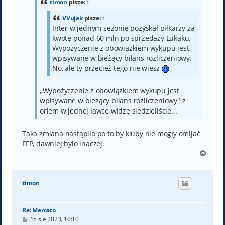
timon
pisze:
↑
VVujek
pisze:
↑
Inter w jednym sezonie pozyskał piłkarzy za
kwotę ponad 60 mln po sprzedaży Lukaku.
Wypożyczenie z obowiązkiem wykupu jest
wpisywane w bieżący bilans rozliczeniowy.
No, ale ty przecież tego nie wiesz
,,Wypożyczenie z obowiązkiem wykupu jest
wpisywane w bieżący bilans rozliczeniowy" z
orlem w jednej ławce widzę siedzieliście...
Taka zmiana nastąpiła po to by kluby nie mogły omijać
FFP, dawniej było inaczej.
N
a
g
ó
timon
r
ę
Re: Mercato
P
15 sie 2023, 10:10