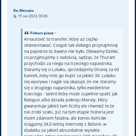
Re: Mercato
P
15 sie 2023, 00:36
o
s
t
Piekarz
pisze:
↑
Arnautović to transfer, który aż ciężko
skomentować. Czegoś tak słabego przynajmniej
na papierze to dawno nie było. Olewamy Dzeko,
co przyjmujemy z radością, sądząc, że Thuram
przychodzi za niego na trzeciego napastnika.
Staramy się o Lukaku, sprzedajemy Onanę za 60
baniek, żeby móc go kupić za jakieś 30. Lukaku
się wysrywa i nagle się okazuje, że nie staramy
się o drugiego napastnika, tylko ewidentnie
trzeciego - talent który może zupełnie spalić jak
Balogun albo dziada pokroju Moraty, który
gwarantuje jakieś tam liczby ale również to że
nie zrobi szału. Już na tym etapie historia jest
moim zdaniem fatalna, ale koniec końców
ściągamy 34,5-letnią miernotę z Bolonii, w
dodatku za jakieś absurdalnie wysokie