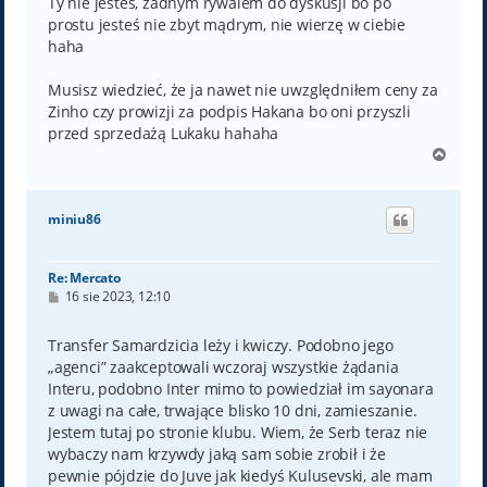
Ty nie jesteś, żadnym rywalem do dyskusji bo po
prostu jesteś nie zbyt mądrym, nie wierzę w ciebie
haha
Musisz wiedzieć, że ja nawet nie uwzględniłem ceny za
Zinho czy prowizji za podpis Hakana bo oni przyszli
przed sprzedażą Lukaku hahaha
N
a
g
ó
miniu86
r
ę
Re: Mercato
P
16 sie 2023, 12:10
o
s
t
Transfer Samardzicia leży i kwiczy. Podobno jego
„agenci” zaakceptowali wczoraj wszystkie żądania
Interu, podobno Inter mimo to powiedział im sayonara
z uwagi na całe, trwające blisko 10 dni, zamieszanie.
Jestem tutaj po stronie klubu. Wiem, że Serb teraz nie
wybaczy nam krzywdy jaką sam sobie zrobił i że
pewnie pójdzie do Juve jak kiedyś Kulusevski, ale mam