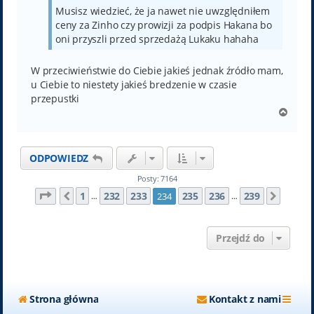
Musisz wiedzieć, że ja nawet nie uwzględniłem
ceny za Zinho czy prowizji za podpis Hakana bo
oni przyszli przed sprzedażą Lukaku hahaha
W przeciwieństwie do Ciebie jakieś jednak źródło mam,
u Ciebie to niestety jakieś bredzenie w czasie
przepustki
N
a
g
ó
ODPOWIEDZ
r
ę
Posty: 7164
Strona
234
z
239
1
232
233
235
236
239
234
Poprzednia
Nastę
…
…
Przejdź do
Strona główna
Kontakt z nami