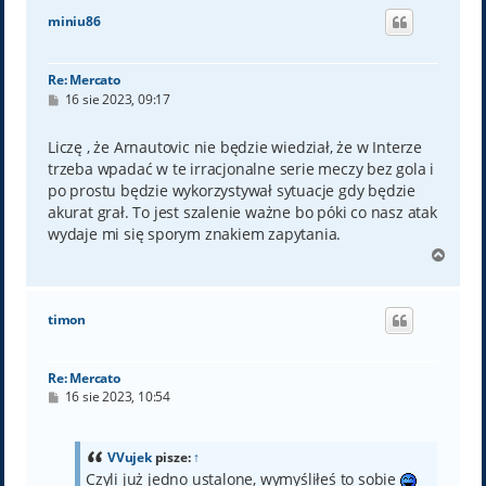
ó
miniu86
r
ę
Re: Mercato
P
16 sie 2023, 09:17
o
s
t
Liczę , że Arnautovic nie będzie wiedział, że w Interze
trzeba wpadać w te irracjonalne serie meczy bez gola i
po prostu będzie wykorzystywał sytuacje gdy będzie
akurat grał. To jest szalenie ważne bo póki co nasz atak
wydaje mi się sporym znakiem zapytania.
N
a
g
ó
timon
r
ę
Re: Mercato
P
16 sie 2023, 10:54
o
s
t
VVujek
pisze:
↑
Czyli już jedno ustalone, wymyśliłeś to sobie