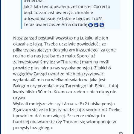
trenerowi.
Jak 2 lata temu pisałem, że transfer Correi to
błąd, to zamiast uwierzyć, chóralnie
udowadnialiście że tak nie będzie. I co??
Teraz uwierzcie, że Arna da radę
Nasz zarząd postawił wszystko na Lukaku ale ten
okazał się łajzą. Trzeba uczciwie powiedzieć , ze
piłkarzy pasujących do stylu gry Inzaghiego i za cenę
realna dla nas jest bardzo mało. Sporo już
zainwestowaliśmy tez w Thurama ( mam na myśli
prowizje plus jak na nas wysoka pensja ). Z jakichś
względów Zarząd uznał ze nie będą ryzykować
wydania 40 mln na wielka niewiadoma jaka jest
Balogun czy przepłacać za Taremiego lub Beto … tutaj
kwoty blisko 30 mln. Kosmos a zaden z nich dupy nie
urywa.
Wybrali mniejsze zło czyli Arna za 8+2 i niska pensja.
Zgadzam się ze to lepszy na dzisiaj zawodnik niż Dzeko
i powinien dać nam więcej. Szczerze mówiąc to
bardziej obawiam się czy Thuram się wkomponuje w
pomysły Inzaghiego.
N