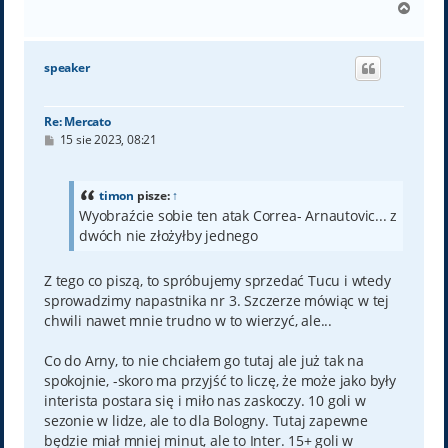
N
a
g
ó
speaker
r
ę
Re: Mercato
P
15 sie 2023, 08:21
o
s
t
timon
pisze:
↑
Wyobraźcie sobie ten atak Correa- Arnautovic... z
dwóch nie złożyłby jednego
Z tego co piszą, to spróbujemy sprzedać Tucu i wtedy
sprowadzimy napastnika nr 3. Szczerze mówiąc w tej
chwili nawet mnie trudno w to wierzyć, ale...
Co do Arny, to nie chciałem go tutaj ale już tak na
spokojnie, -skoro ma przyjść to liczę, że może jako były
interista postara się i miło nas zaskoczy. 10 goli w
sezonie w lidze, ale to dla Bologny. Tutaj zapewne
będzie miał mniej minut, ale to Inter. 15+ goli w