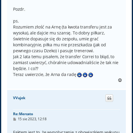
Pozdr.
ps.
Rozumiem złość na Arnę (ta kwota transferu jest za
wysoka), ale dajcie mu szansę. To dobry piłkarz,
świetnie dopasuje się do zespołu, umie grać
kombinacyjnie, piłka mu nie przeszkadza (jak od
pewnego czasu Dzeko) i pasuje trenerowi.
Jak 2 lata temu pisałem, że transfer Correi to błąd, to
zamiast uwierzyć, chóralnie udowadnialiście że tak nie
będzie. I co??
Teraz uwierzcie, że Arna da radę
N
a
g
ó
VVujek
r
ę
Re: Mercato
P
15 sie 2023, 12:18
o
s
t
Faktem jest to, że wypożyczenie z obowiązkiem wykupu