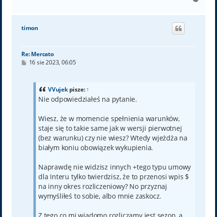
a
g
ó
timon
r
ę
Re: Mercato
P
16 sie 2023, 06:05
o
s
t
VVujek
pisze:
↑
Nie odpowiedziałeś na pytanie.
Wiesz, że w momencie spełnienia warunków,
staje się to takie same jak w wersji pierwotnej
(bez warunku) czy nie wiesz? Wtedy wjeżdża na
białym koniu obowiązek wykupienia.
Naprawdę nie widzisz innych +tego typu umowy
dla Interu tylko twierdzisz, że to przenosi wpis $
na inny okres rozliczeniowy? No przyznaj
wymyśliłeś to sobie, albo mnie zaskocz.
Z tego co mi wiadomo rozliczamy jest sezon, a