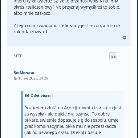
Interu tylko twierdzisz, że to przenosi wpis $ na inny
okres rozliczeniowy? No przyznaj wymyśliłeś to sobie,
albo mnie zaskocz.
Z tego co mi wiadomo rozliczamy jest sezon, a nie rok
kalendarzowy xd
N
a
g
ó
SETE
r
ę
Re: Mercato
P
15 sie 2023, 21:39
o
s
t
Odet
pisze:
↑
Rozumiem złość na Arnę (ta kwota transferu jest
za wysoka), ale dajcie mu szansę. To dobry
piłkarz, świetnie dopasuje się do zespołu, umie
grać kombinacyjnie, piłka mu nie przeszkadza
(jak od pewnego czasu Dzeko) i pasuje