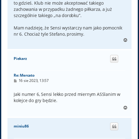
to gdzieś. Klub nie może akceptować takiego
zachowania w przypadku żadnego piłkarza, a już
szczególnie takiego „na dorobku”.
Mam nadzieję, że Sensi wystarczy nam jako pomocnik
nr 6. Chociaż tyle Stefano, prosimy.
N
a
g
ó
Piekarz
r
ę
Re: Mercato
P
16 sie 2023, 13:57
o
s
t
Jaki numer 6, Sensi lekko przed miernym ASSlanim w
kolejce do gry będzie.
N
a
g
ó
miniu86
r
ę