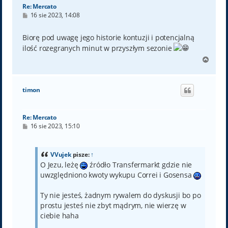
Re: Mercato
P
16 sie 2023, 14:08
o
s
t
Biorę pod uwagę jego historie kontuzji i potencjalną
ilość rozegranych minut w przyszłym sezonie
N
a
g
ó
timon
r
ę
Re: Mercato
P
16 sie 2023, 15:10
o
s
t
VVujek
pisze:
↑
O Jezu, leżę
źródło Transfermarkt gdzie nie
uwzględniono kwoty wykupu Correi i Gosensa
Ty nie jesteś, żadnym rywalem do dyskusji bo po
prostu jesteś nie zbyt mądrym, nie wierzę w
ciebie haha