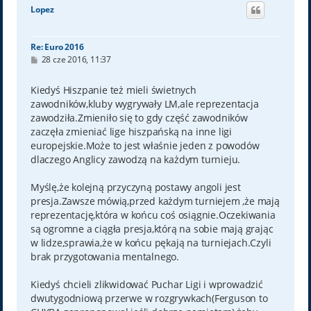
ó
Lopez
r
ę
Re: Euro 2016
P
28 cze 2016, 11:37
o
s
t
Kiedyś Hiszpanie też mieli świetnych
zawodników,kluby wygrywały LM,ale reprezentacja
zawodziła.Zmieniło się to gdy część zawodników
zaczęła zmieniać lige hiszpańską na inne ligi
europejskie.Może to jest właśnie jeden z powodów
dlaczego Anglicy zawodzą na każdym turnieju.
Myślę,że kolejną przyczyną postawy angoli jest
presja.Zawsze mówią,przed każdym turniejem ,że mają
reprezentację,która w końcu coś osiągnie.Oczekiwania
są ogromne a ciągła presja,którą na sobie mają grając
w lidze,sprawia,że w końcu pękają na turniejach.Czyli
brak przygotowania mentalnego.
Kiedyś chcieli zlikwidować Puchar Ligi i wprowadzić
dwutygodniową przerwe w rozgrywkach(Ferguson to