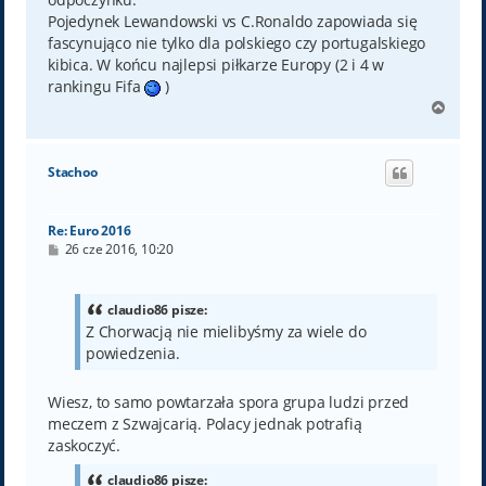
Pojedynek Lewandowski vs C.Ronaldo zapowiada się
fascynująco nie tylko dla polskiego czy portugalskiego
kibica. W końcu najlepsi piłkarze Europy (2 i 4 w
rankingu Fifa
)
N
a
g
ó
Stachoo
r
ę
Re: Euro 2016
P
26 cze 2016, 10:20
o
s
t
claudio86 pisze:
Z Chorwacją nie mielibyśmy za wiele do
powiedzenia.
Wiesz, to samo powtarzała spora grupa ludzi przed
meczem z Szwajcarią. Polacy jednak potrafią
zaskoczyć.
claudio86 pisze: