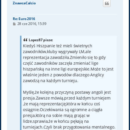
ó
ZnawcaCalcio
r
ę
Re: Euro 2016
P
28 cze 2016, 15:39
o
s
t
Lopez87 pisze:
Kiedyś Hiszpanie też mieli świetnych
zawodników,kluby wygrywały LM,ale
reprezentacja zawodziła.Zmieniło się to gdy
część zawodników zaczęła zmieniać lige
hiszpańską na inne ligi europejskie.Może to jest
właśnie jeden z powodów dlaczego Anglicy
zawodzą na każdym turnieju.
Myślę,że kolejną przyczyną postawy angoli jest
presja.Zawsze mówią,przed każdym turniejem
,że mają reprezentację,która w końcu coś
osiągnie.Oczekiwania są ogromne a ciągła
presja,którą na sobie mają grając w
lidze,sprawia,że w końcu pękają na
turniejach.Czyli brak przygotowania mentalnego.