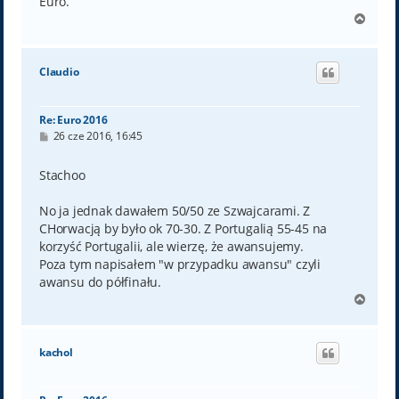
Euro.
N
a
g
ó
Claudio
r
ę
Re: Euro 2016
P
26 cze 2016, 16:45
o
s
t
Stachoo
No ja jednak dawałem 50/50 ze Szwajcarami. Z
CHorwacją by było ok 70-30. Z Portugalią 55-45 na
korzyść Portugalii, ale wierzę, że awansujemy.
Poza tym napisałem "w przypadku awansu" czyli
awansu do półfinału.
N
a
g
ó
kachol
r
ę