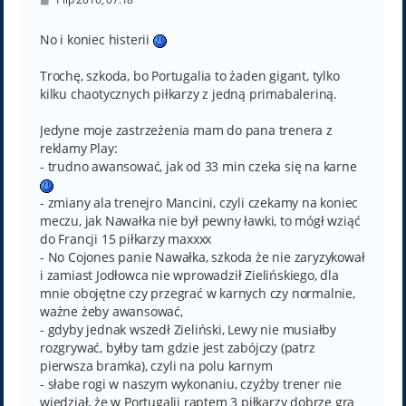
o
s
t
No i koniec histerii
Trochę, szkoda, bo Portugalia to żaden gigant, tylko
kilku chaotycznych piłkarzy z jedną primabaleriną.
Jedyne moje zastrzeżenia mam do pana trenera z
reklamy Play:
- trudno awansować, jak od 33 min czeka się na karne
- zmiany ala trenejro Mancini, czyli czekamy na koniec
meczu, jak Nawałka nie był pewny ławki, to mógł wziąć
do Francji 15 piłkarzy maxxxx
- No Cojones panie Nawałka, szkoda że nie zaryzykował
i zamiast Jodłowca nie wprowadził Zielińskiego, dla
mnie obojętne czy przegrać w karnych czy normalnie,
ważne żeby awansować,
- gdyby jednak wszedł Zieliński, Lewy nie musiałby
rozgrywać, byłby tam gdzie jest zabójczy (patrz
pierwsza bramka), czyli na polu karnym
- słabe rogi w naszym wykonaniu, czyżby trener nie
wiedział, że w Portugalii raptem 3 piłkarzy dobrze gra