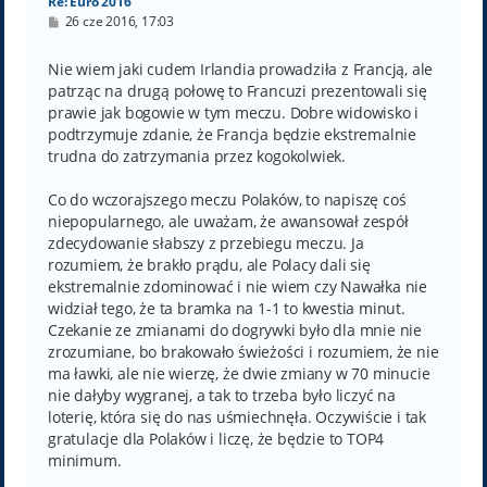
Re: Euro 2016
P
26 cze 2016, 17:03
o
s
t
Nie wiem jaki cudem Irlandia prowadziła z Francją, ale
patrząc na drugą połowę to Francuzi prezentowali się
prawie jak bogowie w tym meczu. Dobre widowisko i
podtrzymuje zdanie, że Francja będzie ekstremalnie
trudna do zatrzymania przez kogokolwiek.
Co do wczorajszego meczu Polaków, to napiszę coś
niepopularnego, ale uważam, że awansował zespół
zdecydowanie słabszy z przebiegu meczu. Ja
rozumiem, że brakło prądu, ale Polacy dali się
ekstremalnie zdominować i nie wiem czy Nawałka nie
widział tego, że ta bramka na 1-1 to kwestia minut.
Czekanie ze zmianami do dogrywki było dla mnie nie
zrozumiane, bo brakowało świeżości i rozumiem, że nie
ma ławki, ale nie wierzę, że dwie zmiany w 70 minucie
nie dałyby wygranej, a tak to trzeba było liczyć na
loterię, która się do nas uśmiechnęła. Oczywiście i tak
gratulacje dla Polaków i liczę, że będzie to TOP4
minimum.