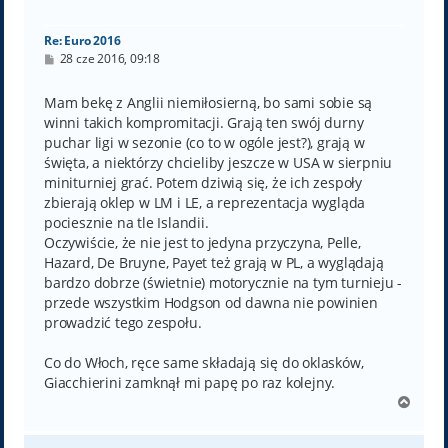
ę
Re: Euro 2016
P
28 cze 2016, 09:18
o
s
t
Mam bekę z Anglii niemiłosierną, bo sami sobie są
winni takich kompromitacji. Grają ten swój durny
puchar ligi w sezonie (co to w ogóle jest?), grają w
święta, a niektórzy chcieliby jeszcze w USA w sierpniu
miniturniej grać. Potem dziwią się, że ich zespoły
zbierają oklep w LM i LE, a reprezentacja wygląda
pociesznie na tle Islandii.
Oczywiście, że nie jest to jedyna przyczyna, Pelle,
Hazard, De Bruyne, Payet też grają w PL, a wyglądają
bardzo dobrze (świetnie) motorycznie na tym turnieju -
przede wszystkim Hodgson od dawna nie powinien
prowadzić tego zespołu.
Co do Włoch, ręce same składają się do oklasków,
Giacchierini zamknął mi papę po raz kolejny.
N
a
g