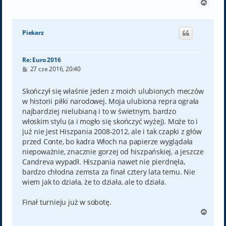
N
a
g
ó
Piekarz
r
ę
Re: Euro 2016
P
27 cze 2016, 20:40
o
s
t
Skończył się właśnie jeden z moich ulubionych meczów
w historii piłki narodowej. Moja ulubiona repra ograła
najbardziej nielubianą i to w świetnym, bardzo
włoskim stylu (a i mogło się skończyć wyżej). Może to i
już nie jest Hiszpania 2008-2012, ale i tak czapki z głów
przed Conte, bo kadra Włoch na papierze wyglądała
niepoważnie, znacznie gorzej od hiszpańskiej, a jeszcze
Candreva wypadł. Hiszpania nawet nie pierdnęła,
bardzo chłodna zemsta za finał cztery lata temu. Nie
wiem jak to działa, że to działa, ale to działa.
Finał turnieju już w sobotę.
N
a