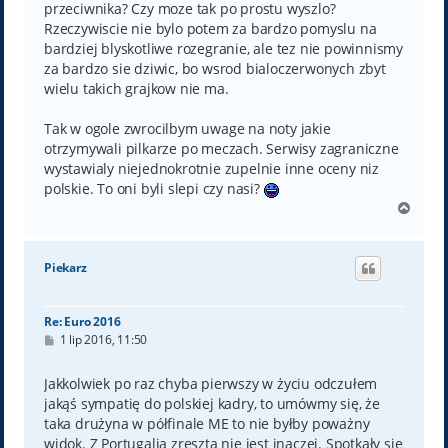
przeciwnika? Czy moze tak po prostu wyszlo?
Rzeczywiscie nie bylo potem za bardzo pomyslu na
bardziej blyskotliwe rozegranie, ale tez nie powinnismy
za bardzo sie dziwic, bo wsrod bialoczerwonych zbyt
wielu takich grajkow nie ma.
Tak w ogole zwrocilbym uwage na noty jakie
otrzymywali pilkarze po meczach. Serwisy zagraniczne
wystawialy niejednokrotnie zupelnie inne oceny niz
polskie. To oni byli slepi czy nasi?
N
a
g
ó
Piekarz
r
ę
Re: Euro 2016
P
1 lip 2016, 11:50
o
s
t
Jakkolwiek po raz chyba pierwszy w życiu odczułem
jakąś sympatię do polskiej kadry, to umówmy się, że
taka drużyna w półfinale ME to nie byłby poważny
widok. Z Portugalią zresztą nie jest inaczej. Spotkały się