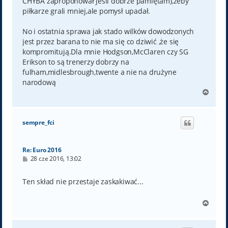
CHYBA zaproponował jeśli dobrze pamiętam),żeby
piłkarze grali mniej,ale pomysł upadał.
No i ostatnia sprawa jak stado wilków dowodzonych
jest przez barana to nie ma się co dziwić ,że się
kompromitują.Dla mnie Hodgson,McClaren czy SG
Erikson to są trenerzy dobrzy na
fulham,midlesbrough,twente a nie na drużyne
narodową
N
a
g
ó
sempre_fci
r
ę
Re: Euro 2016
P
28 cze 2016, 13:02
o
s
t
Ten skład nie przestaje zaskakiwać...
N
a
g