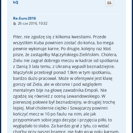
hQ
r
ę
Re: Euro 2016
P
26 cze 2016, 10:32
o
s
t
Piter, nie zgodzę się z kilkoma kwestiami. Przede
wszystkim Kuba powinien zostać do końca, bo mega
pewnie wykonuje karne. Po drugie, kolejny raz ktoś
pisze, że zastąpiłby Mączyńskiego Zielińskim. Cholera,
Zielu nie zagrał dobrego meczu w kadrze od spotkania
z Danią 3 lata temu, z Ukrainą wypadł beznadziejnie.
Mączyński przebiegł ponad 13km w tym spotkaniu,
bardzo dużo pracował. Może w ofensywie jest klasę
gorszy od Ziela, ale w obronie i pod względem
mentalnym bije na głowę zawodnika Empoli. Nie
zgodzę się również z oceną Lewandowskiego. W
pierwszej połowie był beznadziejny, w drugiej trochę
lepiej. Miał cholernie ciężko i Szwajcarzy powinni
kończyć mecz w 10 po faulu na nim, ale jak
przypominam sobie jego decyzje i przyjęcia piłki, to
wyglądało to słabo. Za bardzo grał z tyłu, co widać
choćby przy naszej bramce, nie było go w polu karnym.