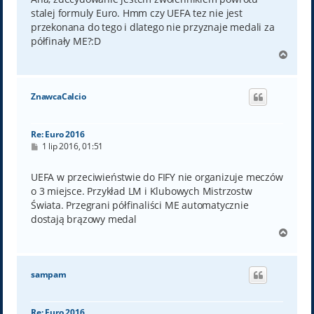
stalej formuly Euro. Hmm czy UEFA tez nie jest
przekonana do tego i dlatego nie przyznaje medali za
półfinały ME?:D
N
a
g
ó
ZnawcaCalcio
r
ę
Re: Euro 2016
P
1 lip 2016, 01:51
o
s
t
UEFA w przeciwieństwie do FIFY nie organizuje meczów
o 3 miejsce. Przykład LM i Klubowych Mistrzostw
Świata. Przegrani półfinaliści ME automatycznie
dostają brązowy medal
N
a
g
ó
sampam
r
ę
Re: Euro 2016