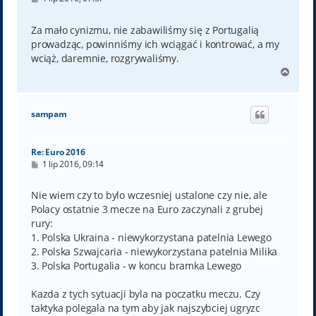
o
s
t
Za mało cynizmu, nie zabawiliśmy się z Portugalią
prowadząc, powinniśmy ich wciągać i kontrować, a my
wciąż, daremnie, rozgrywaliśmy.
N
a
g
ó
sampam
r
ę
Re: Euro 2016
P
1 lip 2016, 09:14
o
s
t
Nie wiem czy to bylo wczesniej ustalone czy nie, ale
Polacy ostatnie 3 mecze na Euro zaczynali z grubej
rury:
1. Polska Ukraina - niewykorzystana patelnia Lewego
2. Polska Szwajcaria - niewykorzystana patelnia Milika
3. Polska Portugalia - w koncu bramka Lewego
Kazda z tych sytuacji byla na poczatku meczu. Czy
taktyka polegala na tym aby jak najszybciej ugryzc