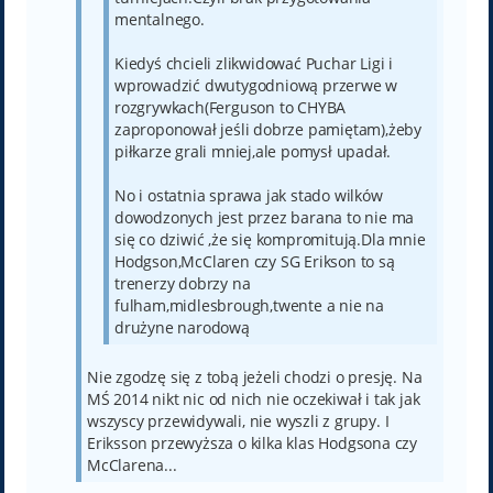
mentalnego.
Kiedyś chcieli zlikwidować Puchar Ligi i
wprowadzić dwutygodniową przerwe w
rozgrywkach(Ferguson to CHYBA
zaproponował jeśli dobrze pamiętam),żeby
piłkarze grali mniej,ale pomysł upadał.
No i ostatnia sprawa jak stado wilków
dowodzonych jest przez barana to nie ma
się co dziwić ,że się kompromitują.Dla mnie
Hodgson,McClaren czy SG Erikson to są
trenerzy dobrzy na
fulham,midlesbrough,twente a nie na
drużyne narodową
Nie zgodzę się z tobą jeżeli chodzi o presję. Na
MŚ 2014 nikt nic od nich nie oczekiwał i tak jak
wszyscy przewidywali, nie wyszli z grupy. I
Eriksson przewyższa o kilka klas Hodgsona czy
McClarena...