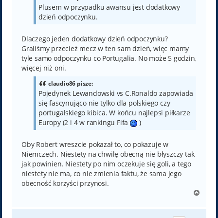
Plusem w przypadku awansu jest dodatkowy
dzień odpoczynku.
Dlaczego jeden dodatkowy dzień odpoczynku?
Graliśmy przecież mecz w ten sam dzień, więc mamy
tyle samo odpoczynku co Portugalia. No może 5 godzin,
więcej niż oni.
claudio86 pisze:
Pojedynek Lewandowski vs C.Ronaldo zapowiada
się fascynująco nie tylko dla polskiego czy
portugalskiego kibica. W końcu najlepsi piłkarze
Europy (2 i 4 w rankingu Fifa
)
Oby Robert wreszcie pokazał to, co pokazuje w
Niemczech. Niestety na chwilę obecną nie błyszczy tak
jak powinien. Niestety po nim oczekuje się goli, a tego
niestety nie ma, co nie zmienia faktu, że sama jego
obecność korzyści przynosi.
N
a
g
ó