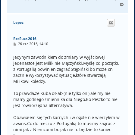
N
a
g
ó
Lopez
r
ę
Re: Euro 2016
P
26 cze 2016, 14:10
o
s
t
Jedynym zawodnikiem do zmiany w wyjściowej
jedenastce jest Milik nie Mączyński.Myślę od początku
z Portugalią powinien zagrać Stępiński bo może on
zacznie wykorzystywać sytuacje,które stwarzają
Milikowi koledzy.
To prawda,że Kuba osłabł(nie tylko on ),ale my nie
mamy godnego zmiennika dla Niego.Bo Peszko to nie
jest równorzędna alternatywa.
Obawiałem się tych karnych i w ogóle nie wierzyłem w
awans.Co do meczu z Portugalią to musimy zagrać z
nimi jak z Niemcami bo jak nie to będzie to koniec