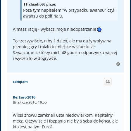
claudio86 pisze:
Poza tym napisałem "w przypadku awansu" czyli
awansu do półfinału.
A masz rację - wybacz, moje niedopatrzenie
To rzeczywiście, niby 1 dzień, ale ma duży wpływ na
przebieg gry i miało to miejsce w starciu ze
Szwajcarami, którzy mieli 48 godzin odpoczynku więcej
i wyszło to w dogrywce.
N
a
g
ó
sampam
r
ę
Re: Euro 2016
P
27 cze 2016, 19:55
o
s
t
Wlosi znowu zamkneli usta niedowiarkom. Kapitalny
mecz. Oczywiscie Hiszpania nie byla soba do konca, ale
kto jest na tym Euro?