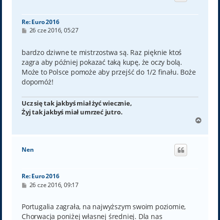
ę
Re: Euro 2016
P
26 cze 2016, 05:27
o
s
t
bardzo dziwne te mistrzostwa są. Raz pięknie ktoś
zagra aby później pokazać taką kupę, że oczy bolą.
Może to Polsce pomoże aby przejść do 1/2 finału. Boże
dopomóż!
Ucz się tak jakbyś miał żyć wiecznie,
Żyj tak jakbyś miał umrzeć jutro.
N
a
g
ó
Nen
r
ę
Re: Euro 2016
P
26 cze 2016, 09:17
o
s
t
Portugalia zagrała, na najwyższym swoim poziomie,
Chorwacja poniżej własnej średniej. Dla nas