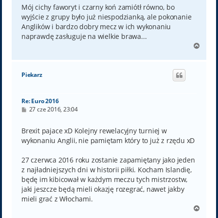
Mój cichy faworyt i czarny koń zamiótł równo, bo
wyjście z grupy było już niespodzianką, ale pokonanie
Anglików i bardzo dobry mecz w ich wykonaniu
naprawdę zasługuje na wielkie brawa...
N
a
g
ó
Piekarz
r
ę
Re: Euro 2016
P
27 cze 2016, 23:04
o
s
t
Brexit pajace xD Kolejny rewelacyjny turniej w
wykonaniu Anglii, nie pamiętam który to już z rzędu xD
27 czerwca 2016 roku zostanie zapamiętany jako jeden
z najładniejszych dni w historii piłki. Kocham Islandię,
będę im kibicował w każdym meczu tych mistrzostw,
jaki jeszcze będą mieli okazję rozegrać, nawet jakby
mieli grać z Włochami.
N
a