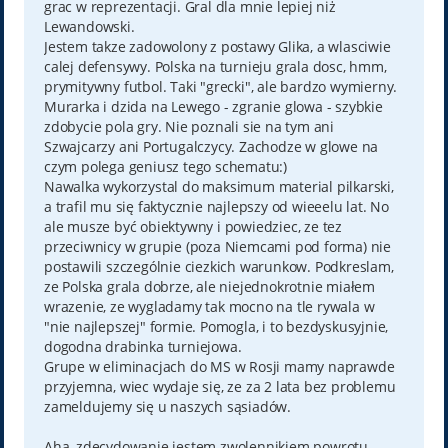
grac w reprezentacji. Gral dla mnie lepiej niż
Lewandowski.
Jestem takze zadowolony z postawy Glika, a wlasciwie
calej defensywy. Polska na turnieju grala dosc, hmm,
prymitywny futbol. Taki "grecki", ale bardzo wymierny.
Murarka i dzida na Lewego - zgranie glowa - szybkie
zdobycie pola gry. Nie poznali sie na tym ani
Szwajcarzy ani Portugalczycy. Zachodze w glowe na
czym polega geniusz tego schematu:)
Nawalka wykorzystal do maksimum material pilkarski,
a trafil mu się faktycznie najlepszy od wieeelu lat. No
ale musze być obiektywny i powiedziec, ze tez
przeciwnicy w grupie (poza Niemcami pod forma) nie
postawili szczególnie ciezkich warunkow. Podkreslam,
ze Polska grala dobrze, ale niejednokrotnie miałem
wrazenie, ze wygladamy tak mocno na tle rywala w
"nie najlepszej" formie. Pomogla, i to bezdyskusyjnie,
dogodna drabinka turniejowa.
Grupe w eliminacjach do MS w Rosji mamy naprawde
przyjemna, wiec wydaje się, ze za 2 lata bez problemu
zameldujemy się u naszych sąsiadów.
Aha, zdecydowanie jestem zwolennikiem powrotu