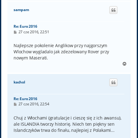
g
ó
sampam
r
ę
Re: Euro 2016
P
27 cze 2016, 22:51
o
s
t
Najlepsze pokolenie Anglikow przy najgorszym
Wlochow wygladalo jak zdezelowany Rover przy
nowym Maserati.
N
a
g
ó
kachol
r
ę
Re: Euro 2016
P
27 cze 2016, 22:54
o
s
t
Chuj z Włochami (gratulacje i cieszę się z ich awansu),
ale ISLANDIA tworzy historię. Niech ten piękny sen
Islandczyków trwa do finału, najlepiej z Polakami...