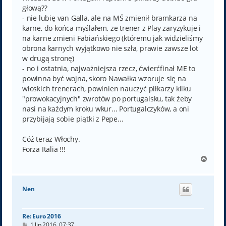
głową??
- nie lubię van Galla, ale na MŚ zmienił bramkarza na
karne, do końca myślałem, ze trener z Play zaryzykuje i
na karne zmieni Fabiańskiego (któremu jak widzieliśmy
obrona karnych wyjątkowo nie szła, prawie zawsze lot
w drugą stronę)
- no i ostatnia, najważniejsza rzecz, ćwierćfinał ME to
powinna być wojna, skoro Nawałka wzoruje się na
włoskich trenerach, powinien nauczyć piłkarzy kilku
"prowokacyjnych" zwrotów po portugalsku, tak żeby
nasi na każdym kroku wkur... Portugalczyków, a oni
przybijają sobie piątki z Pepe...
Cóż teraz Włochy.
Forza Italia !!!
N
a
g
ó
Nen
r
ę
Re: Euro 2016
P
1 lip 2016, 07:37