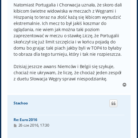
Natomiast Portugalia i Chorwacja uznała, że skoro dali
kibicom świetne widowiska w meczach z Węgrami i
Hiszpanią to teraz na złość każą się kibicom wynudzić
ekstremalnie. Ich mecz to był jakiś koszmar do
oglądania, nie wiem jak można taki poziom
zaprezentować w meczu o stawkę.Liczę, że Portugalii
skończył się już limit szczęścia i w końcu pojadą do
domu bo grając taki piach jakby byli w TOP4 to byłaby
to obraza dla tego turnieju, który i tak nie rozpieszcza.
Dzisiaj jeszcze awans Niemców i Belgii się szykuje,
chociaż nie ukrywam, że liczę, że chociaż jeden zespół
z duetu Słowacja Węgry sprawi niespodziankę.
N
a
g
ó
Stachoo
r
ę
Re: Euro 2016
P
26 cze 2016, 17:30
o
s
t