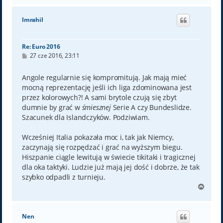
g
ó
Imrahil
r
ę
Re: Euro 2016
P
27 cze 2016, 23:11
o
s
t
Angole regularnie się kompromitują. Jak mają mieć
mocną reprezentację jeśli ich liga zdominowana jest
przez kolorowych?! A sami brytole czują się zbyt
dumnie by grać w
śmiesznej
Serie A czy Bundeslidze.
Szacunek dla Islandczyków. Podziwiam.
Wcześniej Italia pokazała moc i, tak jak Niemcy,
zaczynają się rozpędzać i grać na wyższym biegu.
Hiszpanie ciągle lewitują w świecie tikitaki i tragicznej
dla oka taktyki. Ludzie już mają jej dość i dobrze, że tak
szybko odpadli z turnieju.
N
a
g
ó
Nen
r