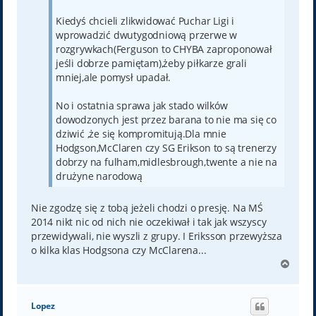
Kiedyś chcieli zlikwidować Puchar Ligi i
wprowadzić dwutygodniową przerwe w
rozgrywkach(Ferguson to CHYBA zaproponował
jeśli dobrze pamiętam),żeby piłkarze grali
mniej,ale pomysł upadał.
No i ostatnia sprawa jak stado wilków
dowodzonych jest przez barana to nie ma się co
dziwić ,że się kompromitują.Dla mnie
Hodgson,McClaren czy SG Erikson to są trenerzy
dobrzy na fulham,midlesbrough,twente a nie na
drużyne narodową
Nie zgodzę się z tobą jeżeli chodzi o presję. Na MŚ
2014 nikt nic od nich nie oczekiwał i tak jak wszyscy
przewidywali, nie wyszli z grupy. I Eriksson przewyższa
o kilka klas Hodgsona czy McClarena...
N
a
g
ó
Lopez
r