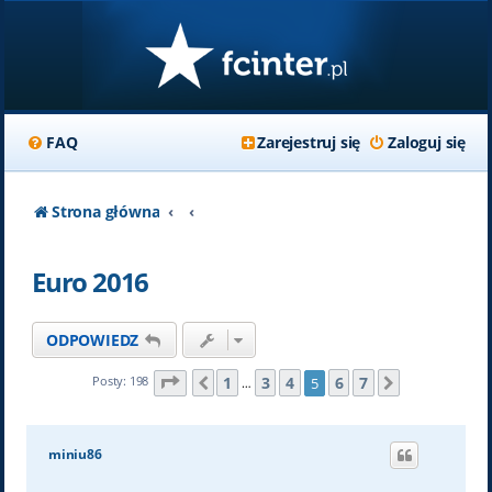
FAQ
Zarejestruj się
Zaloguj się
Strona główna
Euro 2016
ODPOWIEDZ
Strona
5
z
7
1
3
4
6
7
Posty: 198
5
Poprzednia
Następna
…
miniu86