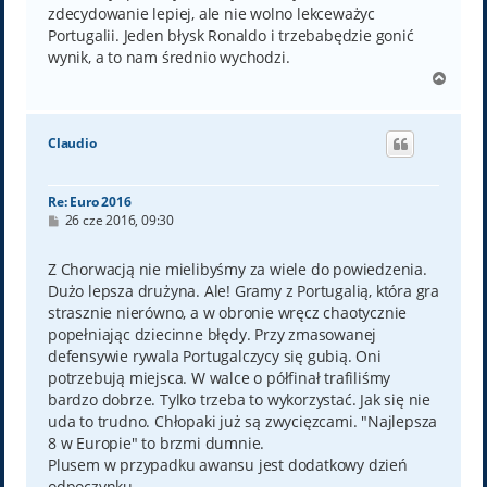
zdecydowanie lepiej, ale nie wolno lekceważyc
Portugalii. Jeden błysk Ronaldo i trzebabędzie gonić
wynik, a to nam średnio wychodzi.
N
a
g
ó
Claudio
r
ę
Re: Euro 2016
P
26 cze 2016, 09:30
o
s
t
Z Chorwacją nie mielibyśmy za wiele do powiedzenia.
Dużo lepsza drużyna. Ale! Gramy z Portugalią, która gra
strasznie nierówno, a w obronie wręcz chaotycznie
popełniając dziecinne błędy. Przy zmasowanej
defensywie rywala Portugalczycy się gubią. Oni
potrzebują miejsca. W walce o półfinał trafiliśmy
bardzo dobrze. Tylko trzeba to wykorzystać. Jak się nie
uda to trudno. Chłopaki już są zwycięzcami. "Najlepsza
8 w Europie" to brzmi dumnie.
Plusem w przypadku awansu jest dodatkowy dzień
odpoczynku.