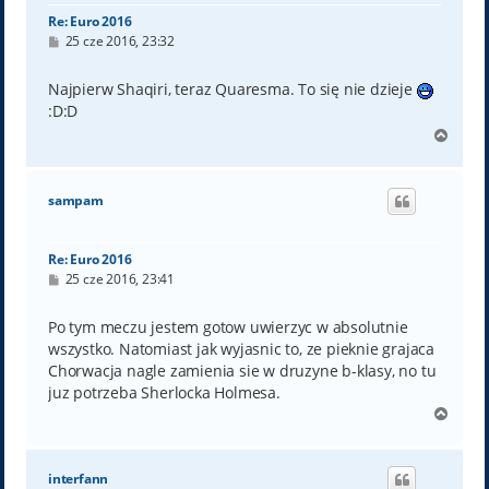
Re: Euro 2016
P
25 cze 2016, 23:32
o
s
t
Najpierw Shaqiri, teraz Quaresma. To się nie dzieje
:D:D
N
a
g
ó
sampam
r
ę
Re: Euro 2016
P
25 cze 2016, 23:41
o
s
t
Po tym meczu jestem gotow uwierzyc w absolutnie
wszystko. Natomiast jak wyjasnic to, ze pieknie grajaca
Chorwacja nagle zamienia sie w druzyne b-klasy, no tu
juz potrzeba Sherlocka Holmesa.
N
a
g
ó
interfann
r