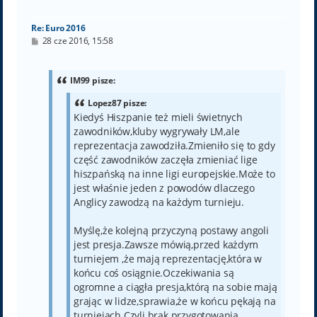
ę
Re: Euro 2016
P
28 cze 2016, 15:58
o
s
t
IM99 pisze:
Lopez87 pisze:
Kiedyś Hiszpanie też mieli świetnych
zawodników,kluby wygrywały LM,ale
reprezentacja zawodziła.Zmieniło się to gdy
część zawodników zaczęła zmieniać lige
hiszpańską na inne ligi europejskie.Może to
jest właśnie jeden z powodów dlaczego
Anglicy zawodzą na każdym turnieju.
Myślę,że kolejną przyczyną postawy angoli
jest presja.Zawsze mówią,przed każdym
turniejem ,że mają reprezentację,która w
końcu coś osiągnie.Oczekiwania są
ogromne a ciągła presja,którą na sobie mają
grając w lidze,sprawia,że w końcu pękają na
turniejach.Czyli brak przygotowania