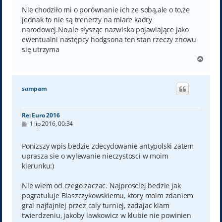
Nie chodziło mi o porównanie ich ze sobą,ale o to,że
jednak to nie są trenerzy na miare kadry
narodowej.No,ale słysząc nazwiska pojawiające jako
ewentualni następcy hodgsona ten stan rzeczy znowu
się utrzyma
N
a
g
ó
sampam
r
ę
Re: Euro 2016
P
1 lip 2016, 00:34
o
s
t
Ponizszy wpis bedzie zdecydowanie antypolski zatem
uprasza sie o wylewanie nieczystosci w moim
kierunku:)
Nie wiem od czego zaczac. Najprosciej bedzie jak
pogratuluje Blaszczykowskiemu, ktory moim zdaniem
gral najfajniej przez caly turniej, zadajac klam
twierdzeniu, jakoby lawkowicz w klubie nie powinien