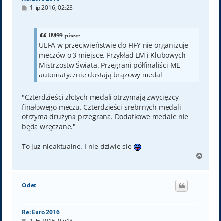
P
1 lip 2016, 02:23
o
s
t
IM99 pisze:
UEFA w przeciwieństwie do FIFY nie organizuje
meczów o 3 miejsce. Przykład LM i Klubowych
Mistrzostw Świata. Przegrani półfinaliści ME
automatycznie dostają brązowy medal
"Czterdzieści złotych medali otrzymają zwycięzcy
finałowego meczu. Czterdzieści srebrnych medali
otrzyma drużyna przegrana. Dodatkowe medale nie
będą wręczane."
To juz nieaktualne. I nie dziwie sie
N
a
g
ó
Odet
r
ę
Re: Euro 2016
P
1 lip 2016, 07:18