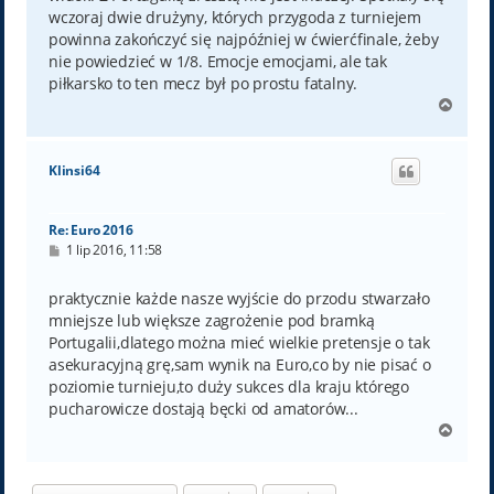
wczoraj dwie drużyny, których przygoda z turniejem
powinna zakończyć się najpóźniej w ćwierćfinale, żeby
nie powiedzieć w 1/8. Emocje emocjami, ale tak
piłkarsko to ten mecz był po prostu fatalny.
N
a
g
ó
Klinsi64
r
ę
Re: Euro 2016
P
1 lip 2016, 11:58
o
s
t
praktycznie każde nasze wyjście do przodu stwarzało
mniejsze lub większe zagrożenie pod bramką
Portugalii,dlatego można mieć wielkie pretensje o tak
asekuracyjną grę,sam wynik na Euro,co by nie pisać o
poziomie turnieju,to duży sukces dla kraju którego
pucharowicze dostają bęcki od amatorów...
N
a
g
ó