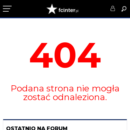
KLUB
404
DRUŻYNA
SERIE A
PUCHARY
DLA TIFOSICH
Podana strona nie mogła
SERWIS
zostać odnaleziona.
OSTATNIO NA FORUM