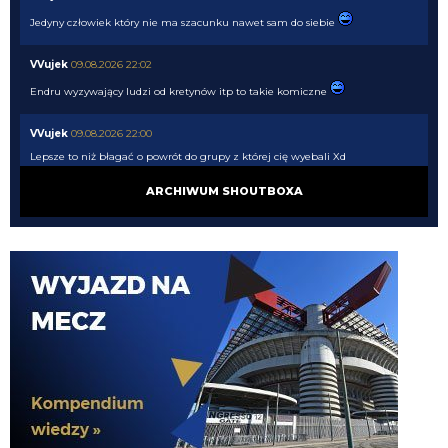
Jedyny człowiek który nie ma szacunku nawet sam do siebie
VVujek
09.08.2026 22:02
Endru wyzywający ludzi od kretynów itp to takie komiczne
VVujek
09.08.2026 22:00
Lepsze to niż błagać o powrót do grupy z której cię wyebali Xd
ARCHIWUM SHOUTBOXA
Nerazzurro90
09.08.2026 21:51
Miłośnik i wielbiciel wielkich murzynów sidibe singo pepe a teraz Norton
cuffy oto niejaki wujek, sodomitax zboczeniec
Endru
09.08.2026 21:31
I dalej chcą, a ty kretynie chciałes sidibe i pepe
VVujek
09.08.2026 21:24
Spence z Tottenhamu 0 g 0 asyst a wielu go tu chciało.
Cny
09.08.2026 21:23
plan idealny. kupujemy nortona za 15M, myślimy że kopnie Ewa razy prosto
piłkę i jakieś niukasyl czy inne lids da za niego sto milionów później, w