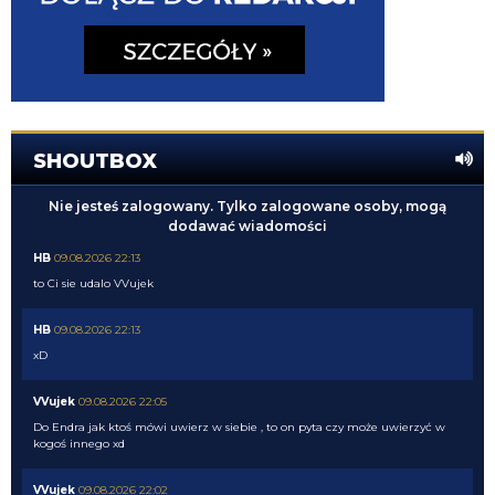
SHOUTBOX
Nie jesteś zalogowany. Tylko zalogowane osoby, mogą
dodawać wiadomości
HB
09.08.2026 22:13
to Ci sie udalo VVujek
HB
09.08.2026 22:13
xD
VVujek
09.08.2026 22:05
Do Endra jak ktoś mówi uwierz w siebie , to on pyta czy może uwierzyć w
kogoś innego xd
VVujek
09.08.2026 22:02