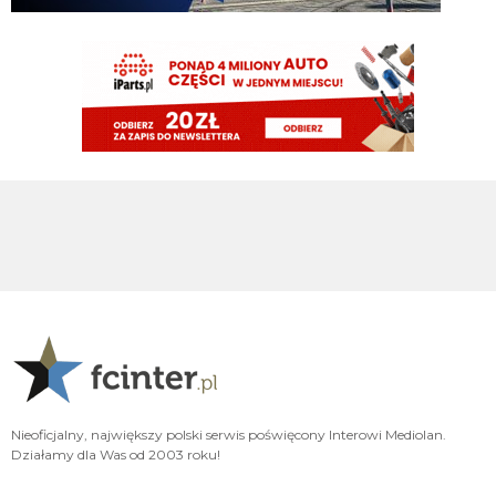
rzeczywistości bujamy się z nim jak z islamskim albancem
Klinsi64
09.08.2026 21:02
no i do Sebka Esposito bo on mentalnie też jest murzynem
Klinsi64
09.08.2026 21:01
słabość VVujka do czarnych jest już legendarna
Klinsi64
09.08.2026 21:01
fajne śmiganie Nortona Puffy
Klinsi64
09.08.2026 21:00
43 mecze 2g 1a
martins2000
09.08.2026 20:42
Diouf więcej zrobił w 1 meczu jak Cuffy w 40
VVujek
09.08.2026 20:32
Nieoficjalny, największy polski serwis poświęcony Interowi Mediolan.
Norton bardzo fajnie śmigał Genoi
Działamy dla Was od 2003 roku!
Nerazzurro90
09.08.2026 20:04