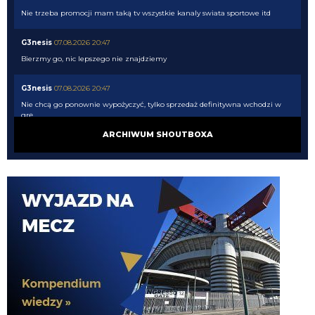
Nie trzeba promocji mam taką tv wszystkie kanaly swiata sportowe itd
G3nesis
07.08.2026 20:47
Bierzmy go, nic lepszego nie znajdziemy
G3nesis
07.08.2026 20:47
Nie chcą go ponownie wypożyczyć, tylko sprzedaż definitywna wchodzi w
grę
ARCHIWUM SHOUTBOXA
G3nesis
07.08.2026 20:47
Cancelo wrócił do Al Hilal
Nerazzurro90
07.08.2026 19:42
Botmon publicznie czci zmarlego bandyte piscitelliego brak slow obraz
nedzy i rozpaczy
G3nesis
07.08.2026 19:15
Jak tam Adriano, co słychać
G3nesis
07.08.2026 19:15
Hehe 😁