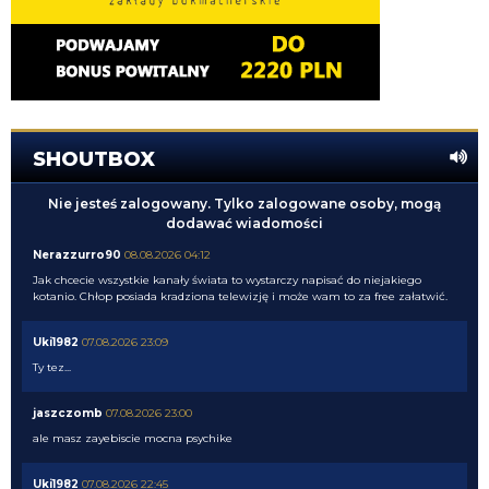
SHOUTBOX
Nie jesteś zalogowany. Tylko zalogowane osoby, mogą
dodawać wiadomości
Nerazzurro90
08.08.2026 04:12
Jak chcecie wszystkie kanały świata to wystarczy napisać do niejakiego
kotanio. Chłop posiada kradziona telewizję i może wam to za free załatwić.
Uki1982
07.08.2026 23:09
Ty tez...
jaszczomb
07.08.2026 23:00
ale masz zayebiscie mocna psychike
Uki1982
07.08.2026 22:45