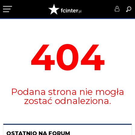
KLUB
404
DRUŻYNA
SERIE A
PUCHARY
DLA TIFOSICH
Podana strona nie mogła
SERWIS
zostać odnaleziona.
OSTATNIO NA FORUM