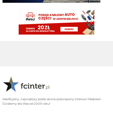
FENDI_SOSA
07.08.2026 18:56
Adriano ty already dead a nie forever he xd
FENDI_SOSA
07.08.2026 18:56
Oleeks ciśnij go he
Adriano_forever
07.08.2026 18:30
mnie też zbanował za danie reakcji haha na jego ostatnie stanowisko które
było ostatnie ostatnim ostatniejsze i najostatniejsze
Adriano_forever
07.08.2026 18:29
don korleone polskiej kibolki
Adriano_forever
07.08.2026 18:29
typ jest odklejony
Oleeks
07.08.2026 18:28
Nieoficjalny, największy polski serwis poświęcony Interowi Mediolan.
Wiem, że on tutaj coś pisał, pewnie ma w zwyczaju też czytać i pompować
Działamy dla Was od 2003 roku!
sobie ego na każdą wspominkę o nim xD Żałosny typek