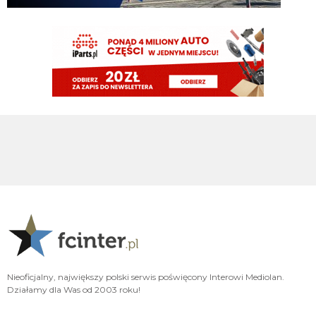
jeszcze jak spojrzysz na lh xd
FENDI_SOSA
08.08.2026 15:03
diouf ma fajny pęd na bramke
VVujek
08.08.2026 15:03
Ty nazwałeś go plackiem przypominam
Nerazzurro90
08.08.2026 15:03
fajnie ze diouf kolejny mecz z golem, ołktri ma tym samym argumenty zeby
w sumie zamknac juz mercato
ragnar
08.08.2026 15:02
Diouf szybka noga 😄
ragnar
08.08.2026 15:02
Ładnie Bovio czy jak mu tam skubnał
Nieoficjalny, największy polski serwis poświęcony Interowi Mediolan.
VVujek
08.08.2026 15:02
Działamy dla Was od 2003 roku!
Diouf pan piłkarz ,a niektórzy chcieli się go już pozbyć xdd