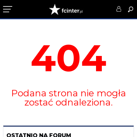
KLUB
404
DRUŻYNA
SERIE A
PUCHARY
DLA TIFOSICH
Podana strona nie mogła
SERWIS
zostać odnaleziona.
OSTATNIO NA FORUM