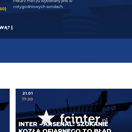
Piłkarz meczu wybierany jest w
cotygodniowych sondach.
60)
YWĄ? |
21.01
17:20
INTER - ARSENAL: SZUKANIE
KOZŁA OFIARNEGO TO BŁĄD.