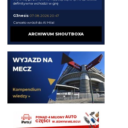
definitywna wchodzi w grę
G3nesis
07.08.2026 20:47
Cancelo wrócił do Al Hilal
ARCHIWUM SHOUTBOXA
Nerazzurro90
07.08.2026 19:42
Botmon publicznie czci zmarlego bandyte
piscitelliego brak slow obraz nedzy i rozpaczy
G3nesis
07.08.2026 19:15
Jak tam Adriano, co słychać
G3nesis
07.08.2026 19:15
Hehe 😁
FENDI_SOSA
07.08.2026 18:56
Adriano ty already dead a nie forever he xd
FENDI_SOSA
07.08.2026 18:56
Oleeks ciśnij go he