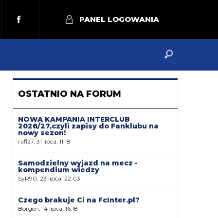
PANEL LOGOWANIA
OSTATNIO NA FORUM
NOWA KAMPANIA INTERCLUB
2026/27,czyli zapisy do Fanklubu na
nowy sezon!
rafi27, 31 lipca, 11:18
Samodzielny wyjazd na mecz -
kompendium wiedzy
SyR90, 23 lipca, 22:03
Czego brakuje Ci na FcInter.pl?
Borgen, 14 lipca, 16:18