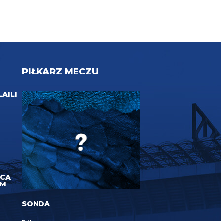
PIŁKARZ MECZU
LAILI
UCA
EM
SONDA