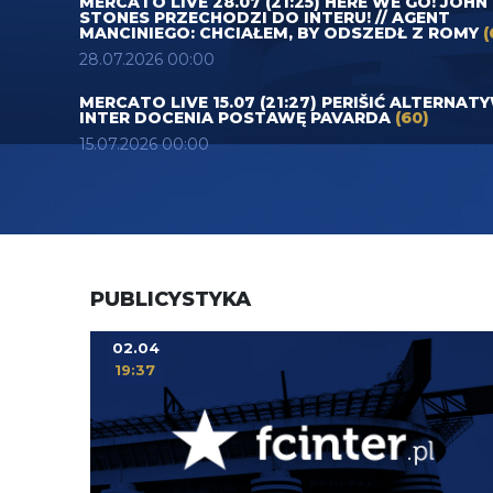
MERCATO LIVE 28.07 (21:25) HERE WE GO! JOHN
STONES PRZECHODZI DO INTERU! // AGENT
MANCINIEGO: CHCIAŁEM, BY ODSZEDŁ Z ROMY
(
28.07.2026 00:00
MERCATO LIVE 15.07 (21:27) PERIŠIĆ ALTERNAT
INTER DOCENIA POSTAWĘ PAVARDA
(60)
15.07.2026 00:00
PUBLICYSTYKA
02.04
19:37