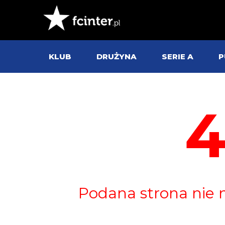
KLUB
DRUŻYNA
SERIE A
P
Podana strona nie 