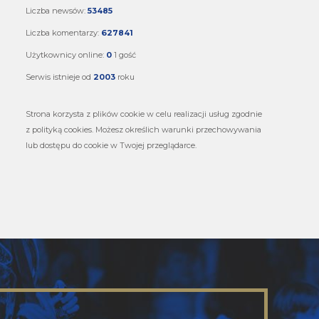
Liczba newsów:
53485
Liczba komentarzy:
627841
Użytkownicy online:
0
1 gość
Serwis istnieje od
2003
roku
Strona korzysta z plików cookie w celu realizacji usług zgodnie
z polityką cookies. Możesz określich warunki przechowywania
lub dostępu do cookie w Twojej przeglądarce.