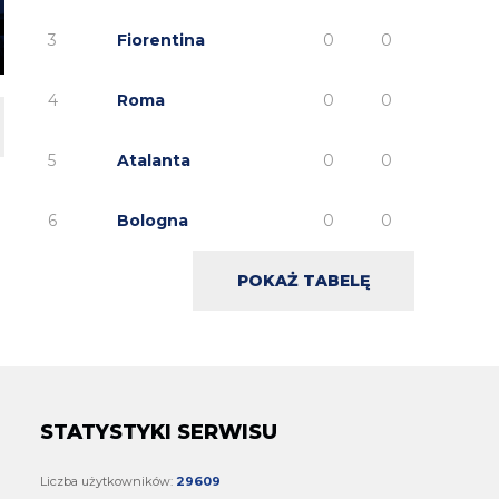
3
Fiorentina
0
0
4
Roma
0
0
5
Atalanta
0
0
6
Bologna
0
0
POKAŻ TABELĘ
STATYSTYKI SERWISU
Liczba użytkowników:
29609