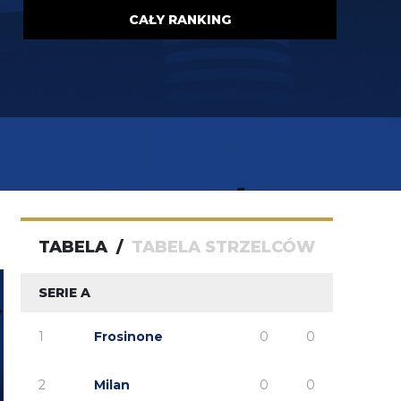
Claudio
07.08.2026 17:11
CAŁY RANKING
https://www.elevensports.pl/pakiety
jakby ktoś
myślał o zakupie to znowu jest promocja
martins2000
07.08.2026 16:21
Lucumi ustalił z Juventusem 5-letni kontrakt wart
2,5 mln € rocznie. Nottingham oferuje mu 3,5 mln,
ale Kolumbijczyk preferuje Juventus. Bologna póki
co odrzuciła ofertę w wysokości 17 mln €. Juve chce
się dogadać na kwotę poniżej 25 mln. [Schira]
FENDI_SOSA
07.08.2026 16:14
capri sun
TABELA
/
TABELA STRZELCÓW
SERIE A
1
Frosinone
0
0
2
Milan
0
0