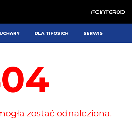
UCHARY
DLA TIFOSICH
SERWIS
404
mogła zostać odnaleziona.