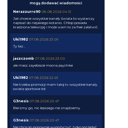
mogą dodawać wiadomości
Nerazzurro90
08.08.2026 04:12
Jak chcecie wszystkie kanały świata to wystarczy
napisać do niejakiego kotanio. Chłop posiada
kradziona telewizję i może wam to za free załatwić.
Uki1982
07.08.2026 23:09
Ty tez...
jaszczomb
07.08.2026 23:00
ale masz zayebiscie mocna psychike
Uki1982
07.08.2026 22:45
Nie trzeba promocji mam taką tv wszystkie kanaly
swiata sportowe itd
G3nesis
07.08.2026 20:47
Bierzmy go, nic lepszego nie znajdziemy
G3nesis
07.08.2026 20:47
Nie chcą go ponownie wypożyczyć, tylko sprzedaż