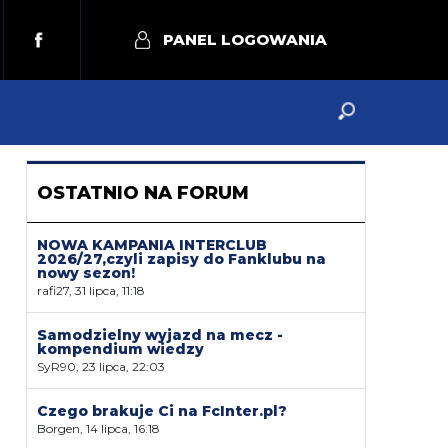
PANEL LOGOWANIA
OSTATNIO NA FORUM
NOWA KAMPANIA INTERCLUB
2026/27,czyli zapisy do Fanklubu na
nowy sezon!
rafi27, 31 lipca, 11:18
Samodzielny wyjazd na mecz -
kompendium wiedzy
SyR90, 23 lipca, 22:03
Czego brakuje Ci na FcInter.pl?
Borgen, 14 lipca, 16:18