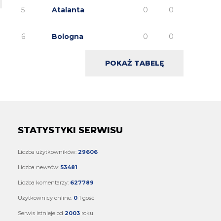
jak nie czujesz pewnej różnicy to twoja sprawa
5
Atalanta
0
0
6
Bologna
0
0
POKAŻ TABELĘ
STATYSTYKI SERWISU
Liczba użytkowników:
29606
Liczba newsów:
53481
Liczba komentarzy:
627789
Użytkownicy online:
0
1 gość
Serwis istnieje od
2003
roku