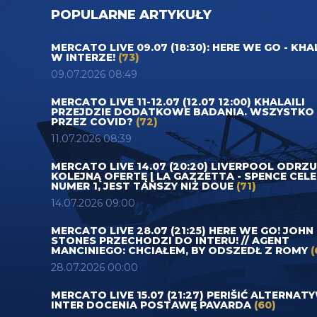
POPULARNE ARTYKUŁY
MERCATO LIVE 09.07 (18:30): HERE WE GO - KHA
W INTERZE!
(73)
09.07.2026 08:49
MERCATO LIVE 11-12.07 (12.07 12:00) KHALAILI
PRZEJDZIE DODATKOWE BADANIA. WSZYSTKO
PRZEZ COVID?
(72)
11.07.2026 08:39
MERCATO LIVE 14.07 (20:20) LIVERPOOL ODRZ
KOLEJNĄ OFERTĘ | LA GAZZETTA - SPENCE CEL
NUMER 1, JEST TAŃSZY NIŻ DOUE
(71)
14.07.2026 09:00
MERCATO LIVE 28.07 (21:25) HERE WE GO! JOHN
STONES PRZECHODZI DO INTERU! // AGENT
MANCINIEGO: CHCIAŁEM, BY ODSZEDŁ Z ROMY
(
28.07.2026 00:00
MERCATO LIVE 15.07 (21:27) PERIŠIĆ ALTERNAT
INTER DOCENIA POSTAWĘ PAVARDA
(60)