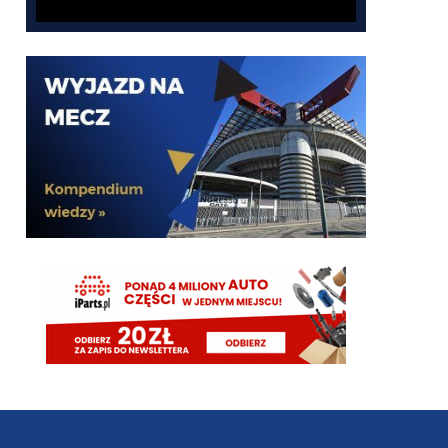
Jakiej różnicy? Są pieniądze, to możesz mieć i 40
zawodników na kontrakcie jak Chelsea czy
Tottenham. Nie ma pieniędzy, to nie kupujesz póki
nie sprzedasz. Nie ma żadnego mitycznego
blokowania miejsca.
Xucatlan
06.08.2026 20:21
Cny 06.08.2026 17:26 jak nie czujesz pewnej
różnicy to twoja sprawa
El_Imprezatore
06.08.2026 20:21
w tym klubie za oaktree to prawie wszystko nie gra
martins2000
06.08.2026 20:20
timon też tak myślałem coś tam nie gra..
Cyrax
06.08.2026 19:45
No wygląda to wszystko póki co jak jedna wielka
prowizorka
timon
06.08.2026 19:42
A moze my od poczatku prowadzimy fake