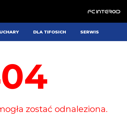
UCHARY
DLA TIFOSICH
SERWIS
404
mogła zostać odnaleziona.