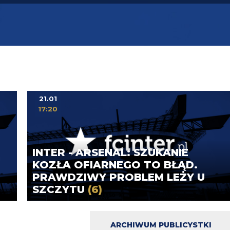
21.01
17:20
INTER - ARSENAL: SZUKANIE
KOZŁA OFIARNEGO TO BŁĄD.
PRAWDZIWY PROBLEM LEŻY U
SZCZYTU
(6)
ARCHIWUM PUBLICYSTKI