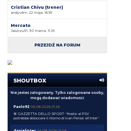
Cristian Chivu (trener)
andyvdm, 22 maja, 16:59
Mercato
Jaszczu91, 30 marca, 11:29
PRZEJDŹ NA FORUM
SHOUTBOX
Nie jesteś zalogowany. Tylko zalogowane osoby,
mogą dodawać wiadomości
Paolo92
06.08.2026 21:26
🚨 GAZZETTA DELLO SPORT: “Kostic al PSV
potrebbe sbloccare il ritorno di Ivan Perisic all’Inter”.
danielinter
06.08.2026 21:06