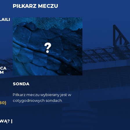
PIŁKARZ MECZU
LAILI
UCA
EM
SONDA
Piłkarz meczu wybierany jest w
cotygodniowych sondach.
60)
YWĄ? |