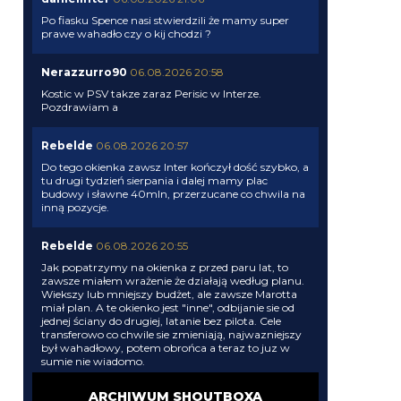
Po fiasku Spence nasi stwierdzili że mamy super
prawe wahadło czy o kij chodzi ?
Nerazzurro90
06.08.2026 20:58
Kostic w PSV takze zaraz Perisic w Interze.
Pozdrawiam a
Rebelde
06.08.2026 20:57
Do tego okienka zawsz Inter kończył dość szybko, a
tu drugi tydzień sierpania i dalej mamy plac
budowy i sławne 40mln, przerzucane co chwila na
inną pozycje.
Rebelde
06.08.2026 20:55
Jak popatrzymy na okienka z przed paru lat, to
zawsze miałem wrażenie że działają według planu.
Wiekszy lub mniejszy budżet, ale zawsze Marotta
miał plan. A te okienko jest "inne", odbijanie sie od
jednej ściany do drugiej, latanie bez pilota. Cele
transferowo co chwile sie zmieniają, najwazniejszy
był wahadłowy, potem obrońca a teraz to juz w
sumie nie wiadomo.
ARCHIWUM SHOUTBOXA
Xucatlan
06.08.2026 20:22