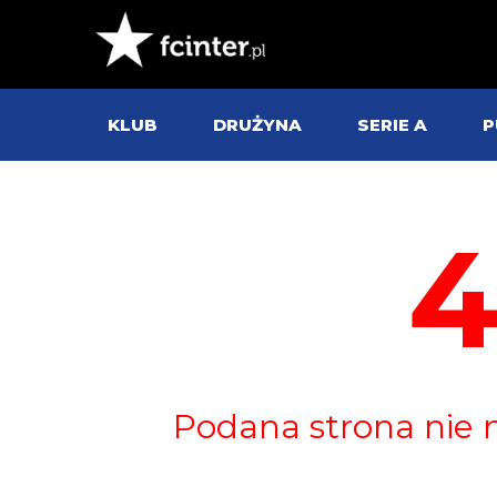
KLUB
DRUŻYNA
SERIE A
P
Podana strona nie 