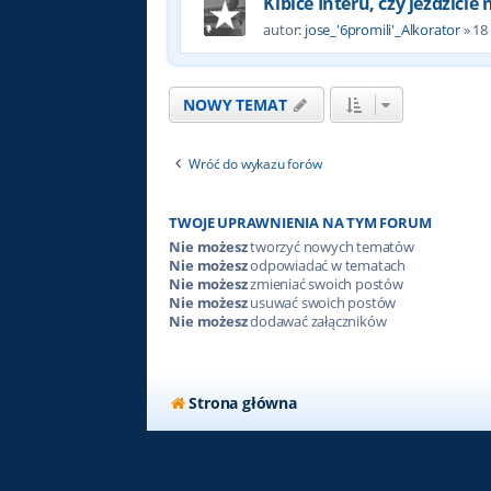
Kibice Interu, czy jeździcie
autor:
jose_'6promili'_Alkorator
»
18
NOWY TEMAT
Wróć do wykazu forów
TWOJE UPRAWNIENIA NA TYM FORUM
Nie możesz
tworzyć nowych tematów
Nie możesz
odpowiadać w tematach
Nie możesz
zmieniać swoich postów
Nie możesz
usuwać swoich postów
Nie możesz
dodawać załączników
Strona główna