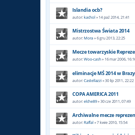
Islandia ocb?
autor:
kachol
»
14 paź 2014, 21:41
Mistrzostwa Świata 2014
autor:
Mora
»
6 gru 2013, 22:25
Mecze towarzyskie Repreze
autor:
Woo-cash
»
16 mar 2006, 16:1
eliminacje MŚ 2014 w Brazyl
autor:
Castellazzi
»
30 lip 2011, 22:22
COPA AMERICA 2011
autor:
elche89
»
30 cze 2011, 07:49
Archiwalne mecze reprezent
autor:
Raffal
»
7 kwie 2010, 15:54