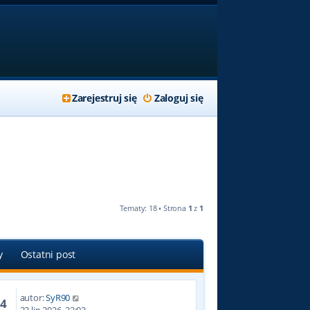
Zarejestruj się
Zaloguj się
Tematy: 18 • Strona
1
z
1
y
Ostatni post
autor:
SyR90
14