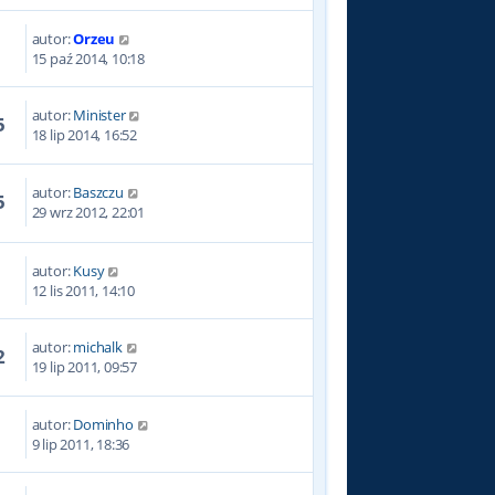
autor:
Orzeu
6
15 paź 2014, 10:18
autor:
Minister
5
18 lip 2014, 16:52
autor:
Baszczu
5
29 wrz 2012, 22:01
autor:
Kusy
8
12 lis 2011, 14:10
autor:
michalk
2
19 lip 2011, 09:57
autor:
Dominho
6
9 lip 2011, 18:36