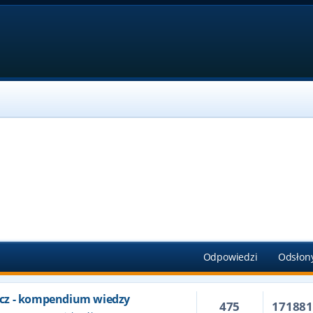
Odpowiedzi
Odsłon
cz - kompendium wiedzy
475
17188