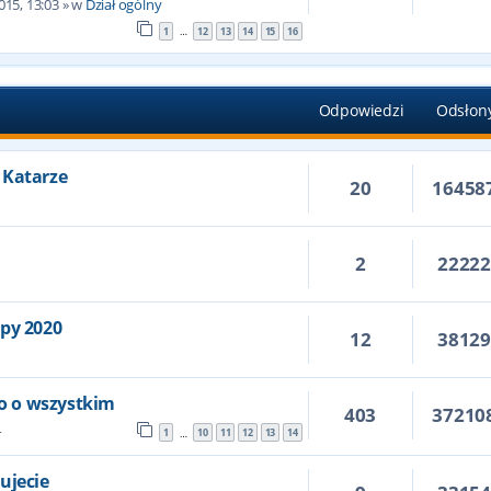
015, 13:03
» w
Dział ogólny
1
12
13
14
15
16
…
Odpowiedzi
Odsłon
 Katarze
20
16458
2
2222
6
opy 2020
12
3812
ko o wszystkim
403
37210
4
1
10
11
12
13
14
…
ujecie