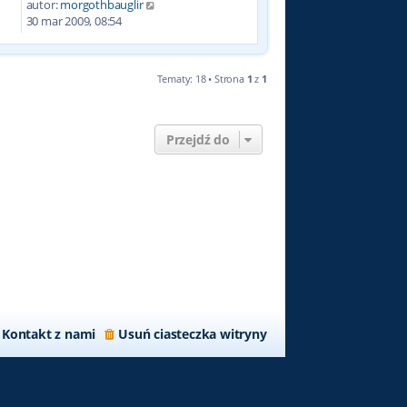
autor:
morgothbauglir
6
30 mar 2009, 08:54
Tematy: 18 • Strona
1
z
1
Przejdź do
Kontakt z nami
Usuń ciasteczka witryny