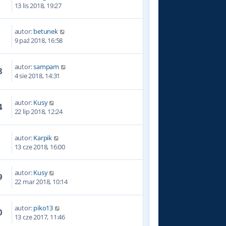
4
13 lis 2018, 19:27
autor:
betunek
8
9 paź 2018, 16:58
autor:
sampam
8
4 sie 2018, 14:31
autor:
Kusy
4
22 lip 2018, 12:24
autor:
Karpik
4
13 cze 2018, 16:00
autor:
Kusy
9
22 mar 2018, 10:14
autor:
piko13
0
13 cze 2017, 11:46