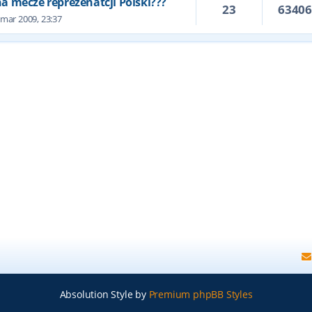
 na mecze reprezenatcji Polski???
23
6340
 mar 2009, 23:37
Absolution Style by
Premium phpBB Styles