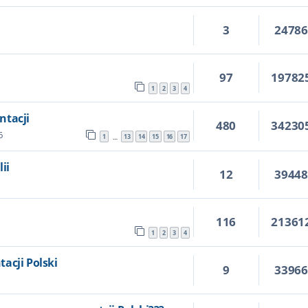
3
2478
97
19782
1
2
3
4
ntacji
480
34230
6
1
13
14
15
16
17
…
ii
12
3944
116
21361
1
2
3
4
acji Polski
9
3396