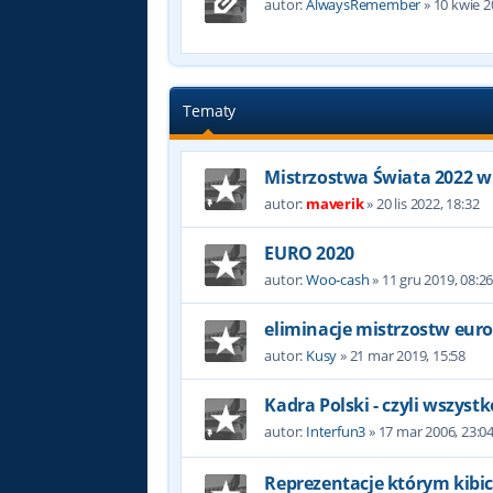
autor:
AlwaysRemember
»
10 kwie 2
Tematy
Mistrzostwa Świata 2022 w
autor:
maverik
»
20 lis 2022, 18:32
EURO 2020
autor:
Woo-cash
»
11 gru 2019, 08:2
eliminacje mistrzostw eur
autor:
Kusy
»
21 mar 2019, 15:58
Kadra Polski - czyli wszyst
autor:
Interfun3
»
17 mar 2006, 23:0
Reprezentacje którym kibic