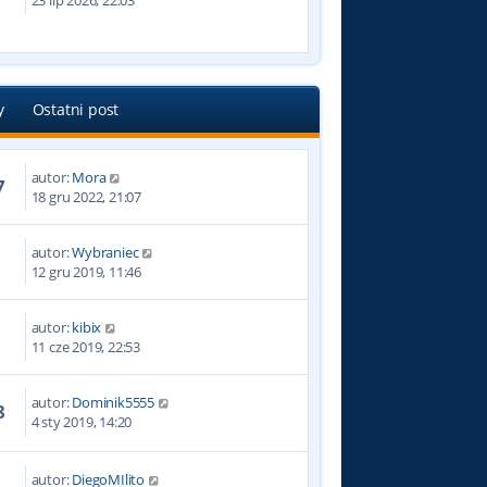
23 lip 2026, 22:03
y
Ostatni post
autor:
Mora
7
18 gru 2022, 21:07
autor:
Wybraniec
2
12 gru 2019, 11:46
autor:
kibix
9
11 cze 2019, 22:53
autor:
Dominik5555
8
4 sty 2019, 14:20
autor:
DiegoMIlito