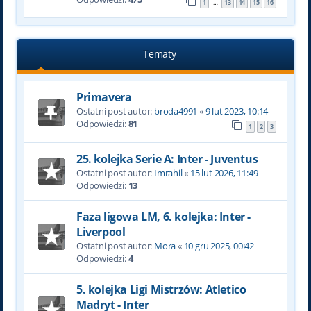
1
13
14
15
16
…
Tematy
Primavera
Ostatni post autor:
broda4991
«
9 lut 2023, 10:14
Odpowiedzi:
81
1
2
3
25. kolejka Serie A: Inter - Juventus
Ostatni post autor:
Imrahil
«
15 lut 2026, 11:49
Odpowiedzi:
13
Faza ligowa LM, 6. kolejka: Inter -
Liverpool
Ostatni post autor:
Mora
«
10 gru 2025, 00:42
Odpowiedzi:
4
5. kolejka Ligi Mistrzów: Atletico
Madryt - Inter