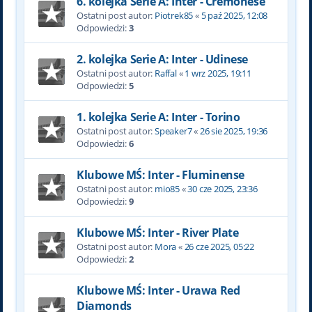
6. kolejka Serie A: Inter - Cremonese
Ostatni post autor:
Piotrek85
«
5 paź 2025, 12:08
Odpowiedzi:
3
2. kolejka Serie A: Inter - Udinese
Ostatni post autor:
Raffal
«
1 wrz 2025, 19:11
Odpowiedzi:
5
1. kolejka Serie A: Inter - Torino
Ostatni post autor:
Speaker7
«
26 sie 2025, 19:36
Odpowiedzi:
6
Klubowe MŚ: Inter - Fluminense
Ostatni post autor:
mio85
«
30 cze 2025, 23:36
Odpowiedzi:
9
Klubowe MŚ: Inter - River Plate
Ostatni post autor:
Mora
«
26 cze 2025, 05:22
Odpowiedzi:
2
Klubowe MŚ: Inter - Urawa Red
Diamonds