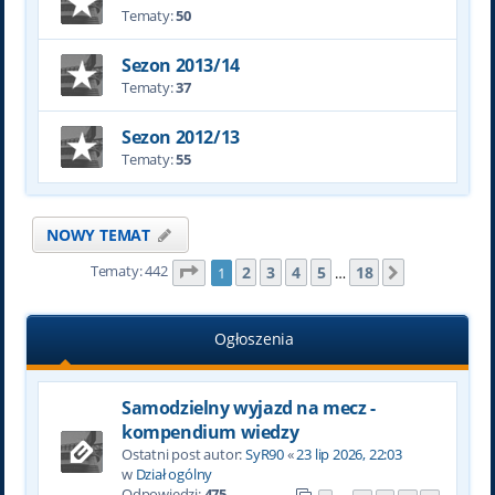
Tematy:
50
Sezon 2013/14
Tematy:
37
Sezon 2012/13
Tematy:
55
NOWY TEMAT
Tematy: 442
Strona
1
z
18
2
3
4
5
18
1
…
Następna
Ogłoszenia
Samodzielny wyjazd na mecz -
kompendium wiedzy
Ostatni post autor:
SyR90
«
23 lip 2026, 22:03
w
Dział ogólny
Odpowiedzi:
475