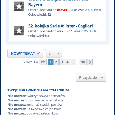
Bayern
Ostatni post autor:
maverik
«
18 kwie 2025, 15:01
Odpowiedzi:
12
32. kolejka Serie A: Inter - Cagliari
Ostatni post autor:
mio85
«
11 kwie 2025, 14:16
Odpowiedzi:
4
NOWY TEMAT
Strona
1
z
18
2
3
4
5
18
Tematy: 442
1
Następna
…
Przejdź do
TWOJE UPRAWNIENIA NA TYM FORUM
Nie możesz
tworzyć nowych tematów
Nie możesz
odpowiadać w tematach
Nie możesz
zmieniać swoich postów
Nie możesz
usuwać swoich postów
Nie możesz
dodawać załączników