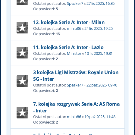
Ostatni post autor:
Speaker7
«
27 lis 2025, 16:36
Odpowiedzi:
5
12. kolejka Serie A: Inter - Milan
Ostatni post autor:
miniu86
«
24 lis 2025, 19:25
Odpowiedzi:
16
11. kolejka Serie A: Inter - Lazio
Ostatni post autor:
Minister
«
10 lis 2025, 19:31
Odpowiedzi:
2
3 kolejka Ligi Mistrzów: Royale Union
SG - Inter
Ostatni post autor:
Speaker7
«
22 paź 2025, 09:40
Odpowiedzi:
2
7. kolejka rozgrywek Serie A: AS Roma
- Inter
Ostatni post autor:
miniu86
«
19 paź 2025, 11:48
Odpowiedzi:
2