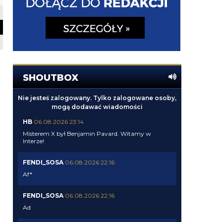
SHOUTBOX
Nie jesteś zalogowany. Tylko zalogowane osoby,
mogą dodawać wiadomości
HB
06.08.2026 23:14
Misterem X był Benjamin Pavard. Witamy w
Interze!
FENDI_SOSA
06.08.2026 22:16
Af*
FENDI_SOSA
06.08.2026 22:16
Ad