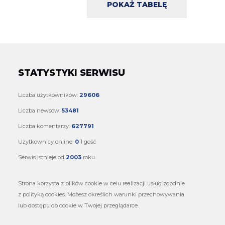
POKAŻ TABELĘ
STATYSTYKI SERWISU
Liczba użytkowników:
29606
Liczba newsów:
53481
Liczba komentarzy:
627791
Użytkownicy online:
0
1 gość
Serwis istnieje od
2003
roku
Strona korzysta z plików cookie w celu realizacji usług zgodnie
z polityką cookies. Możesz określich warunki przechowywania
lub dostępu do cookie w Twojej przeglądarce.