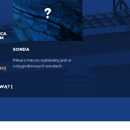
UCA
EM
SONDA
Piłkarz meczu wybierany jest w
cotygodniowych sondach.
60)
YWĄ? |