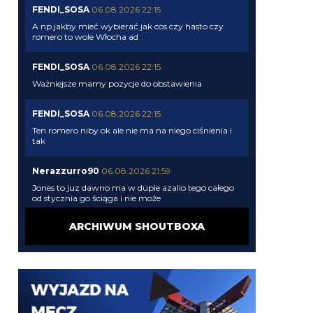
FENDI_SOSA
06.08.2026 22:15
A np jakby mieć wybierać jak cos czy hasto czy
romero to wole Włocha ad
FENDI_SOSA
06.08.2026 22:15
Ważniejsze mamy pozycje do obstawienia
FENDI_SOSA
06.08.2026 22:15
Ten romero niby ok ale nie ma na niego ciśnienia i
tak
Nerazzurro90
06.08.2026 21:59
Jones to juz dawno ma w dupie azalio tego całego
od stycznia go ściąga i nie może
ARCHIWUM SHOUTBOXA
chonciak
06.08.2026 21:55
Odejdzie Pavard to przyjdzie romero. Odejdzie
asslani i frattesi to może przyjdzie curtis jones
chonciak
06.08.2026 21:54
Rebelde jaki plac budowy ?XD Nikt budowy nie
rozpoczął w tym sezonie xd Oni tylko podmieniają