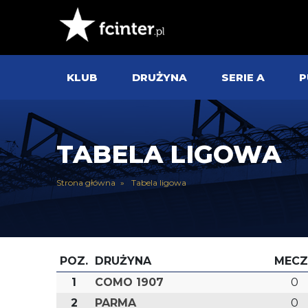
KLUB
DRUŻYNA
SERIE A
P
TABELA LIGOWA
Strona główna
Tabela ligowa
POZ.
DRUŻYNA
MECZ
1
COMO 1907
0
2
PARMA
0