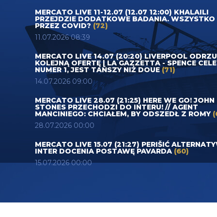
MERCATO LIVE 11-12.07 (12.07 12:00) KHALAILI
PRZEJDZIE DODATKOWE BADANIA. WSZYSTKO
PRZEZ COVID?
(72)
11.07.2026 08:39
MERCATO LIVE 14.07 (20:20) LIVERPOOL ODRZ
KOLEJNĄ OFERTĘ | LA GAZZETTA - SPENCE CEL
NUMER 1, JEST TAŃSZY NIŻ DOUE
(71)
14.07.2026 09:00
MERCATO LIVE 28.07 (21:25) HERE WE GO! JOHN
STONES PRZECHODZI DO INTERU! // AGENT
MANCINIEGO: CHCIAŁEM, BY ODSZEDŁ Z ROMY
(
28.07.2026 00:00
MERCATO LIVE 15.07 (21:27) PERIŠIĆ ALTERNAT
INTER DOCENIA POSTAWĘ PAVARDA
(60)
15.07.2026 00:00