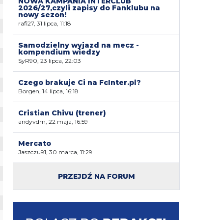
NOWA KAMPANIA INTERCLUB
2026/27,czyli zapisy do Fanklubu na
nowy sezon!
rafi27, 31 lipca, 11:18
Samodzielny wyjazd na mecz -
kompendium wiedzy
SyR90, 23 lipca, 22:03
Czego brakuje Ci na FcInter.pl?
Borgen, 14 lipca, 16:18
Cristian Chivu (trener)
andyvdm, 22 maja, 16:59
Mercato
Jaszczu91, 30 marca, 11:29
PRZEJDŹ NA FORUM