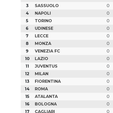
3
SASSUOLO
0
4
NAPOLI
0
5
TORINO
0
6
UDINESE
0
7
LECCE
0
8
MONZA
0
9
VENEZIA FC
0
10
LAZIO
0
11
JUVENTUS
0
12
MILAN
0
13
FIORENTINA
0
14
ROMA
0
15
ATALANTA
0
16
BOLOGNA
0
17
CAGLIARI
0