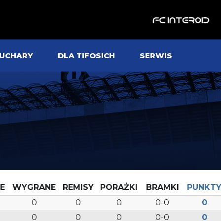
UCHARY
DLA TIFOSICH
SERWIS
E
WYGRANE
REMISY
PORAŻKI
BRAMKI
PUNKT
0
0
0
0-0
0
0
0
0
0-0
0