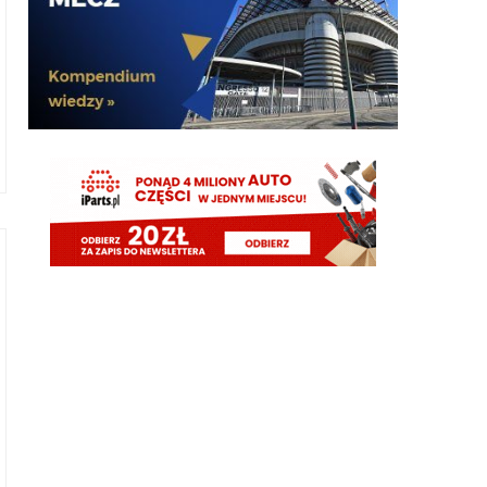
Cny
06.08.2026 14:21
chociaż ta niemożność sprzedania niechcianych
piłkarzy mogłaby zastanawiać co poniektórych
Cny
06.08.2026 14:21
kredence to już wiemy że winy Ałzylja nie ma w
naszej sytuacji.
Kredence
06.08.2026 14:13
Pavard się obrazi xd gość, który jest na totalnym
zakręcie kariery i zasadniczo żebra o pozostanie i
szansę u nas
Kielben
06.08.2026 13:54
Almada z Atletico za 20 mln w River Plate
podobno, także hajs na Romero jest lekko
timon
06.08.2026 13:52
Ta sytuacja wyglada jak Bremer i Skriniar. Najpierw
probowalismy przehandlowac Skriniara do PSG,
zeby znalezc srodki na Bremera, ktory dogadal sie z
jude a Skriniar z PSG. Teraz na sile probujemy
sprzedac Pavarda, Romero pojdzie do Atletico a