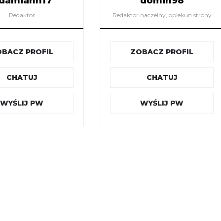
damiann17
domin98
Redaktor
Redaktor naczelny, opiekun strony
BACZ PROFIL
ZOBACZ PROFIL
CHATUJ
CHATUJ
WYŚLIJ PW
WYŚLIJ PW