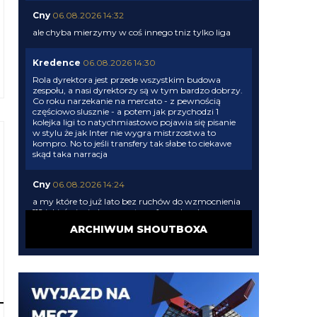
Cny
06.08.2026 14:32
ale chyba mierzymy w coś innego tniz tylko liga
Kredence
06.08.2026 14:30
Rola dyrektora jest przede wszystkim budowa
zespołu, a nasi dyrektorzy są w tym bardzo dobrzy.
Co roku narzekanie na mercato - z pewnością
częściowo slusznie - a potem jak przychodzi 1
kolejka ligi to natychmiastowo pojawia się pisanie
w stylu że jak Inter nie wygra mistrzostwa to
kompro. No to jeśli transfery tak słabe to ciekawe
skąd taka narracja
Cny
06.08.2026 14:24
a my które to już lato bez ruchów do wzmocnienia
11? jakieś pieniądze są na transfery, ale rola
dyrektora sportowego nie jest tylko wydawanie
ARCHIWUM SHOUTBOXA
pieniędzy.
Cny
06.08.2026 14:22
kolejny wymykający się transfer to zapewne wina
Oaktree