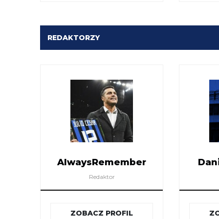
REDAKTORZY
AlwaysRemember
Dan
Redaktor
ZOBACZ PROFIL
ZO