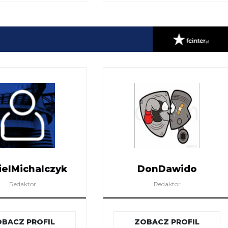
ielMichalczyk
DonDawido
Redaktor
Redaktor
BACZ PROFIL
ZOBACZ PROFIL