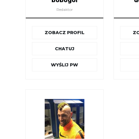
bobogol
d
Redaktor
ZOBACZ PROFIL
ZO
CHATUJ
WYŚLIJ PW