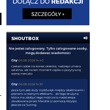
SHOUTBOX
Nie jesteś zalogowany. Tylko zalogowane osoby,
mogą dodawać wiadomości
Cny
06.08.2026 14:40
czekam sobie na koniec okienka, nadzieja umiera
ostatnia, ale na ten moment ciężko o pozytywną
ocenę mercato
Cny
06.08.2026 14:39
poza tym jest duży rozdźwięk między obietnicami i
planami a realnymi efektami... do tego drużyna
która ma zdobyć tego mistrza to nadal ekipa
zbudowana przez Marotte (z pomocą Ałzyljo)
jeszcze za Suning.