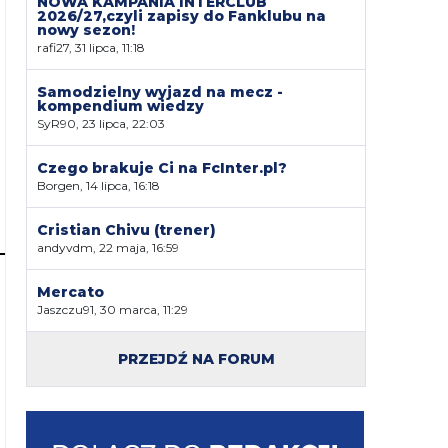
NOWA KAMPANIA INTERCLUB
2026/27,czyli zapisy do Fanklubu na
nowy sezon!
rafi27, 31 lipca, 11:18
Samodzielny wyjazd na mecz -
kompendium wiedzy
SyR90, 23 lipca, 22:03
Czego brakuje Ci na FcInter.pl?
Borgen, 14 lipca, 16:18
Cristian Chivu (trener)
andyvdm, 22 maja, 16:59
Mercato
Jaszczu91, 30 marca, 11:29
PRZEJDŹ NA FORUM