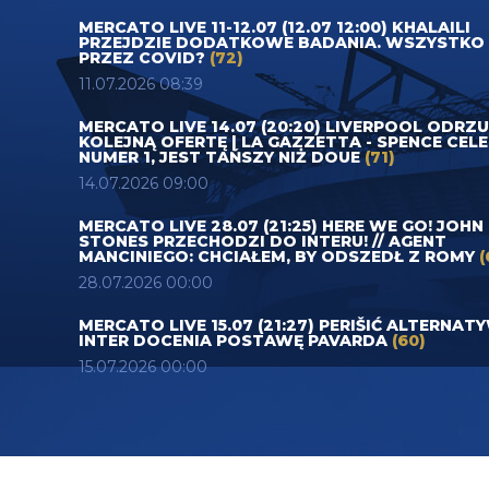
MERCATO LIVE 11-12.07 (12.07 12:00) KHALAILI
PRZEJDZIE DODATKOWE BADANIA. WSZYSTKO
PRZEZ COVID?
(72)
11.07.2026 08:39
MERCATO LIVE 14.07 (20:20) LIVERPOOL ODRZ
KOLEJNĄ OFERTĘ | LA GAZZETTA - SPENCE CEL
NUMER 1, JEST TAŃSZY NIŻ DOUE
(71)
14.07.2026 09:00
MERCATO LIVE 28.07 (21:25) HERE WE GO! JOHN
STONES PRZECHODZI DO INTERU! // AGENT
MANCINIEGO: CHCIAŁEM, BY ODSZEDŁ Z ROMY
(
28.07.2026 00:00
MERCATO LIVE 15.07 (21:27) PERIŠIĆ ALTERNAT
INTER DOCENIA POSTAWĘ PAVARDA
(60)
15.07.2026 00:00