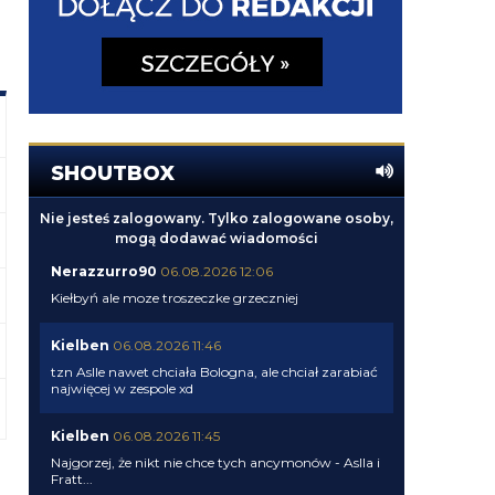
SHOUTBOX
Nie jesteś zalogowany. Tylko zalogowane osoby,
mogą dodawać wiadomości
Nerazzurro90
06.08.2026 12:06
Kiełbyń ale moze troszeczke grzeczniej
Kielben
06.08.2026 11:46
tzn Aslle nawet chciała Bologna, ale chciał zarabiać
najwięcej w zespole xd
Kielben
06.08.2026 11:45
Najgorzej, że nikt nie chce tych ancymonów - Aslla i
Fratt...