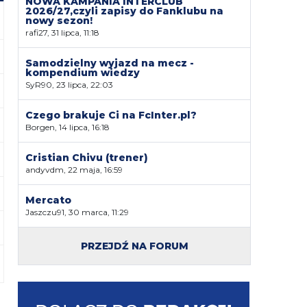
NOWA KAMPANIA INTERCLUB
2026/27,czyli zapisy do Fanklubu na
nowy sezon!
rafi27, 31 lipca, 11:18
Samodzielny wyjazd na mecz -
kompendium wiedzy
SyR90, 23 lipca, 22:03
Czego brakuje Ci na FcInter.pl?
Borgen, 14 lipca, 16:18
Cristian Chivu (trener)
andyvdm, 22 maja, 16:59
Mercato
Jaszczu91, 30 marca, 11:29
PRZEJDŹ NA FORUM