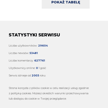
POKAŻ TABELĘ
STATYSTYKI SERWISU
Liczba użytkowników:
29604
Liczba newsów:
53481
Liczba komentarzy:
627761
Użytkownicy online:
0
1 gość
Serwis istnieje od
2003
roku
Strona korzysta z plików cookie w celu realizacji usług zgodnie
z polityką cookies. Możesz określich warunki przechowywania
lub dostępu do cookie w Twojej przeglądarce.