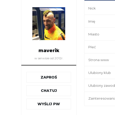
Nick
Imię
Miasto
Płeć
maverik
w serwisie od 2012r.
Strona www
Ulubiony klub
ZAPROŚ
Ulubiony zawod
CHATUJ
Zainteresowani
WYŚLIJ PW