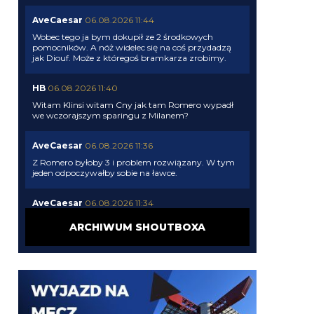
AveCaesar
06.08.2026 11:44
Wobec tego ja bym dokupił ze 2 środkowych
pomocników. A nóż widelec się na coś przydadzą
jak Diouf. Może z któregoś bramkarza zrobimy.
HB
06.08.2026 11:40
Witam Klinsi witam Cny jak tam Romero wypadł
we wczorajszym sparingu z Milanem?
AveCaesar
06.08.2026 11:36
Z Romero byłoby 3 i problem rozwiązany. W tym
jeden odpoczywałby sobie na ławce.
AveCaesar
06.08.2026 11:34
Gorzej, że przy pozostaniu Pavarda nie mamy
ARCHIWUM SHOUTBOXA
centralnego na ławce. Tylko dwóch obrońców w
kadrze może tak zagrać - Stones i Akanji.
Kielben
06.08.2026 11:29
I pójdzie do Atletico