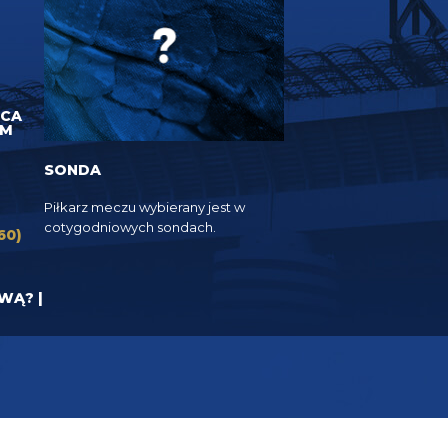
UCA
EM
SONDA
Piłkarz meczu wybierany jest w
cotygodniowych sondach.
60)
YWĄ? |