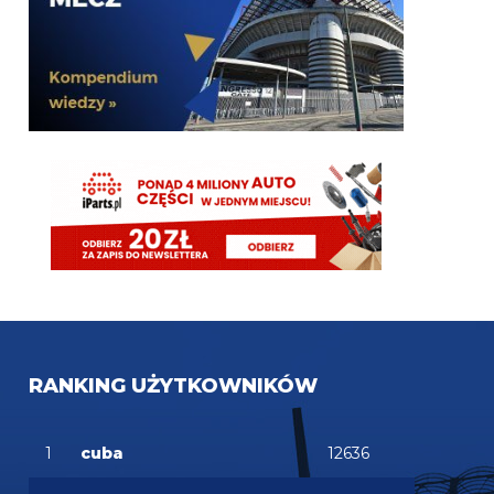
Kielben
06.08.2026 11:29
Pavard nie odejdzie, także temat Romero jest
zamknięty według mnie.
Nerazzurro90
06.08.2026 11:22
ta, cale okienko szukaja kupca a i tak kazdy z nas
wie ze za tych kmiotow wjada tylko wypozyczeina
inter30
06.08.2026 11:21
Darmowe*
inter30
06.08.2026 11:21
Czy to jest prawnie zakazane żeby ściągnąć
Romero i potem pogonić pavarda? Czy to za
trudne? Jak nie wiedzą ile za pavarda dostaną to im
podpowiem- pokarmowe wypożyczenie z opcją
wykupu czyli praktycznie nic, jak im się to nie spina
to po co w ogóle zawracać sobie głowę romero
RANKING UŻYTKOWNIKÓW
Nerazzurro90
06.08.2026 11:00
Modlcie sie o Diabiego bo to maks co azalio moze
1
cuba
12636
zalatwic