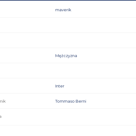
maverik
Mężczyzna
Inter
nik
Tommaso Berni
a