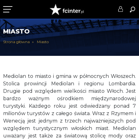
KLUB
MIASTO
DRUŻYNA
Strona główna
Miasto
SERIE A
PUCHARY
Mediolan to miasto i gmina w północnych Włoszech.
DLA TIFOSICH
Stolica prowincji Mediolan i regionu Lombardia.
Drugie pod względem wielkości miasto Włoch
. Jest
SERWIS
bardzo ważnym ośrodkiem międzynarodowej
turystyki. Każdego roku jest odwiedzany ponad 7
milionów turystów z całego świata. Wraz z Rzymem i
Wenecją jest jednym z trzech najważniejszych pod
względem turystycznym włoskich miast. Mediolan
uważany jest także za światową stolicę mody oraz