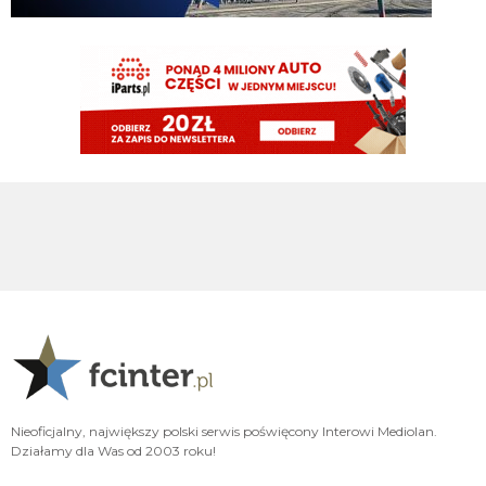
jeszcze jak spojrzysz na lh xd
FENDI_SOSA
08.08.2026 15:03
diouf ma fajny pęd na bramke
VVujek
08.08.2026 15:03
Ty nazwałeś go plackiem przypominam
Nerazzurro90
08.08.2026 15:03
fajnie ze diouf kolejny mecz z golem, ołktri ma tym samym argumenty zeby
w sumie zamknac juz mercato
ragnar
08.08.2026 15:02
Diouf szybka noga 😄
ragnar
08.08.2026 15:02
Ładnie Bovio czy jak mu tam skubnał
Nieoficjalny, największy polski serwis poświęcony Interowi Mediolan.
VVujek
08.08.2026 15:02
Działamy dla Was od 2003 roku!
Diouf pan piłkarz ,a niektórzy chcieli się go już pozbyć xdd