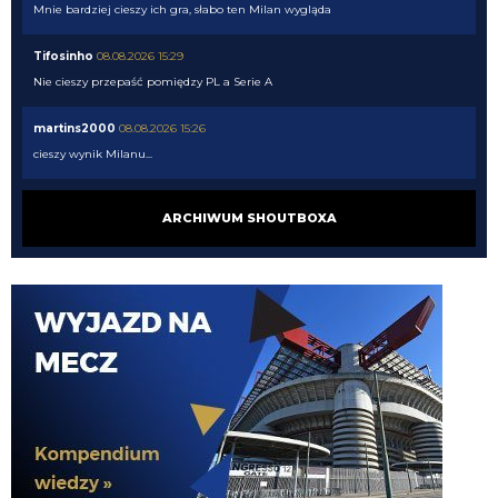
Mnie bardziej cieszy ich gra, słabo ten Milan wygląda
Tifosinho
08.08.2026 15:29
Nie cieszy przepaść pomiędzy PL a Serie A
martins2000
08.08.2026 15:26
cieszy wynik Milanu...
FENDI_SOSA
08.08.2026 15:05
ARCHIWUM SHOUTBOXA
he
Nerazzurro90
08.08.2026 15:04
a ty nad czym pracujesz tukory aktualnie
FENDI_SOSA
08.08.2026 15:03
tyle ze musi popracowac w defensywie bardziej
FENDI_SOSA
08.08.2026 15:03
jego przeciwienistwo.
FENDI_SOSA
08.08.2026 15:03