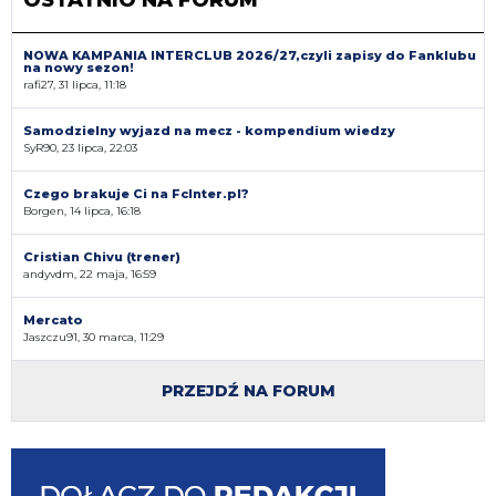
OSTATNIO NA FORUM
NOWA KAMPANIA INTERCLUB 2026/27,czyli zapisy do Fanklubu
na nowy sezon!
rafi27, 31 lipca, 11:18
Samodzielny wyjazd na mecz - kompendium wiedzy
SyR90, 23 lipca, 22:03
Czego brakuje Ci na FcInter.pl?
Borgen, 14 lipca, 16:18
Cristian Chivu (trener)
andyvdm, 22 maja, 16:59
Mercato
Jaszczu91, 30 marca, 11:29
PRZEJDŹ NA FORUM