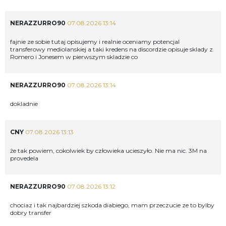
NERAZZURRO90
07.08.2026 13:14
fajnie ze sobie tutaj opisujemy i realnie oceniamy potencjal
transferowy mediolanskiej a taki kredens na discordzie opisuje sklady z
Romero i Jonesem w pierwszym skladzie co
NERAZZURRO90
07.08.2026 13:14
dokladnie
CNY
07.08.2026 13:13
że tak powiem, cokolwiek by człowieka ucieszyło. Nie ma nic. 3M na
provedela
NERAZZURRO90
07.08.2026 13:12
chociaz i tak najbardziej szkoda diabiego, mam przeczucie ze to bylby
dobry transfer