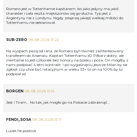
Romero jest w Tottenhamie kapitanem, bo jako jedyny ma jakiś
charakter i cała reszta miękiszonów się go słucha. Typ jest z
Argentyny nie z Londynu. Nigdy zdaje się jakiejś wielkiej miłości do
Tottenhamu nie deklarował.
SUB-ZERO
08.08.2026 13:22
Na wyspach piszą od rana, że Romero był również zainteresowany
transferem do Arsenalu. Kapitan Tottenhamu xD Piłkarz dobry, ale
mentalnie to jest człowiek bez honoru na boisku i poza. On mógłby z
nami podpisać 4 letni kontrakt. I po wygaśnięciu jeszcze Milan by sie
zgłosił, czy chce być rotacyjnym w wieku 33+ to on na 100% by to
podpisał xd
BORGEN
08.08.2026 13:16
Jest i Tiram... No tak, jak mogło go na Polsacie zabraknąć...
FENDI_SOSA
08.08.2026 13:11
Lucek he positive