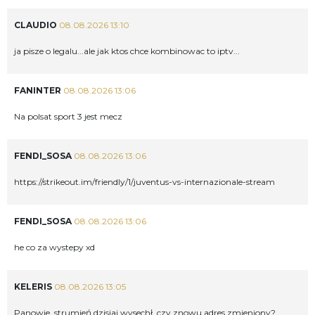
CLAUDIO
08.08.2026 13:10
ja pisze o legalu...ale jak ktos chce kombinowac to iptv...
FANINTER
08.08.2026 13:06
Na polsat sport 3 jest mecz
FENDI_SOSA
08.08.2026 13:06
https://strikeout.im/friendly/1/juventus-vs-internazionale-stream
FENDI_SOSA
08.08.2026 13:06
he co za wystepy xd
KELERIS
08.08.2026 13:05
Panowie, strumień dzisiaj wysechł, czy znowu adres zmieniony?