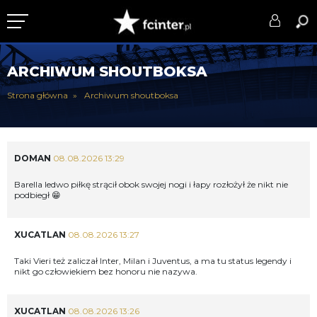
KLUB
ARCHIWUM SHOUTBOKSA
DRUŻYNA
Strona główna
Archiwum shoutboksa
SERIE A
PUCHARY
DOMAN
08.08.2026 13:29
DLA TIFOSICH
Barella ledwo piłkę strącił obok swojej nogi i łapy rozłożył że nikt nie
podbiegł 😁
SERWIS
XUCATLAN
08.08.2026 13:27
Taki Vieri też zaliczał Inter, Milan i Juventus, a ma tu status legendy i
nikt go człowiekiem bez honoru nie nazywa.
XUCATLAN
08.08.2026 13:26