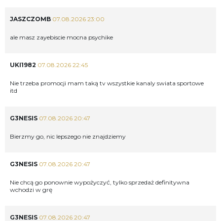
JASZCZOMB
07.08.2026 23:00
ale masz zayebiscie mocna psychike
UKI1982
07.08.2026 22:45
Nie trzeba promocji mam taką tv wszystkie kanaly swiata sportowe
itd
G3NESIS
07.08.2026 20:47
Bierzmy go, nic lepszego nie znajdziemy
G3NESIS
07.08.2026 20:47
Nie chcą go ponownie wypożyczyć, tylko sprzedaż definitywna
wchodzi w grę
G3NESIS
07.08.2026 20:47