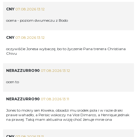
CNY
07.08.2026 13:12
ocena - poziom dwumeczu z Bodo
CNY
07.08.2026 13:12
oczywiśćie Jonesa wybaczę, bo to życzenie Pana trenera Christiana
Chivu
NERAZZURRO90
07.08.2026 13:12
ocen to
NERAZZURRO90
07.08.2026 13:11
Jones to mokry sen Kiweka, obsadzi mu srodek pola i w razie draki
prawe wahadło, a Perisic wskoczy na Vice Dimarco, a Henrique jednak
na prawej. Taką mam aktualna wizję choć żenuje mnie ona
CNY
07.08.2026 13:11