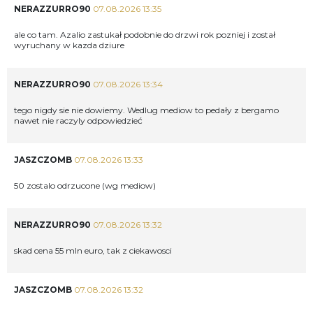
NERAZZURRO90
07.08.2026 13:35
ale co tam. Azalio zastukał podobnie do drzwi rok pozniej i został
wyruchany w kazda dziure
NERAZZURRO90
07.08.2026 13:34
tego nigdy sie nie dowiemy. Wedlug mediow to pedały z bergamo
nawet nie raczyly odpowiedzieć
JASZCZOMB
07.08.2026 13:33
50 zostalo odrzucone (wg mediow)
NERAZZURRO90
07.08.2026 13:32
skad cena 55 mln euro, tak z ciekawosci
JASZCZOMB
07.08.2026 13:32