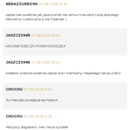
NERAZZURRO90
07.08.2026 13:25
opisal tak swietnie jak jaszczomb rok temu marudzil tutaj dlaczego
bierzemy Lookmana a nie Opende :(
JASZCZOMB
07.08.2026 13:24
MOCNE RZECZY POWYCHODZILY
JASZCZOMB
07.08.2026 13:24
kredens wlasnie swietnie opisal stan mentalny niejakiego neracura90
CHUCHU
07.08.2026 13:24
To mercato przejdzie do historii
CHUCHU
07.08.2026 13:23
Wszyscy dogadani, nikt nie przyszedł