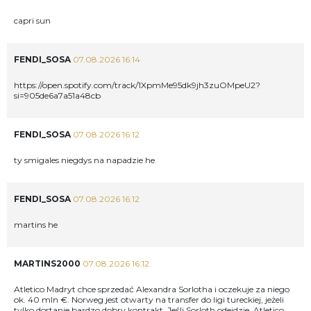
capri sun
FENDI_SOSA
07.08.2026 16:14
https://open.spotify.com/track/1XpmMe95dk9jh3zuOMpeU2?
si=905de6a7a51a48cb
FENDI_SOSA
07.08.2026 16:12
ty smigales niegdys na napadzie he
FENDI_SOSA
07.08.2026 16:12
martins he
MARTINS2000
07.08.2026 16:12
Atletico Madryt chce sprzedać Alexandra Sorlotha i oczekuje za niego
ok. 40 mln €. Norweg jest otwarty na transfer do ligi tureckiej, jeżeli
tylko dostanie bardzo dobry kontrakt. Jeśli Sorloth odejdzie, Atletico