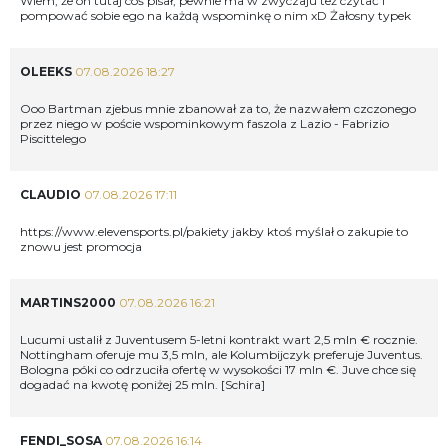
Wiem, że on tutaj coś pisał, pewnie ma w zwyczaju też czytać i
pompować sobie ego na każdą wspominkę o nim xD Żałosny typek
OLEEKS
07.08.2026 18:27
Ooo Bartman zjebus mnie zbanował za to, że nazwałem czczonego
przez niego w poście wspominkowym faszola z Lazio - Fabrizio
Piscittelego
CLAUDIO
07.08.2026 17:11
https://www.elevensports.pl/pakiety
jakby ktoś myślał o zakupie to
znowu jest promocja
MARTINS2000
07.08.2026 16:21
Lucumi ustalił z Juventusem 5-letni kontrakt wart 2,5 mln € rocznie.
Nottingham oferuje mu 3,5 mln, ale Kolumbijczyk preferuje Juventus.
Bologna póki co odrzuciła ofertę w wysokości 17 mln €. Juve chce się
dogadać na kwotę poniżej 25 mln. [Schira]
FENDI_SOSA
07.08.2026 16:14