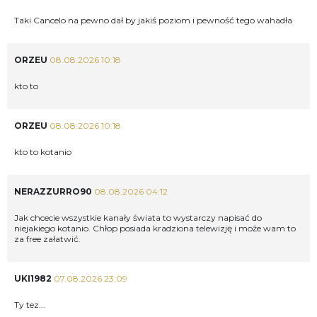
Taki Cancelo na pewno dał by jakiś poziom i pewność tego wahadła
ORZEU
08.08.2026 10:18
kto to
ORZEU
08.08.2026 10:18
kto to kotanio
NERAZZURRO90
08.08.2026 04:12
Jak chcecie wszystkie kanały świata to wystarczy napisać do
niejakiego kotanio. Chłop posiada kradziona telewizję i może wam to
za free załatwić.
UKI1982
07.08.2026 23:09
Ty tez...