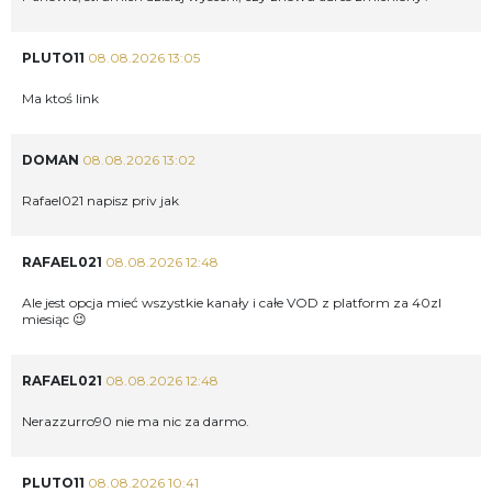
PLUTO11
08.08.2026 13:05
Ma ktoś link
DOMAN
08.08.2026 13:02
Rafael021 napisz priv jak
RAFAEL021
08.08.2026 12:48
Ale jest opcja mieć wszystkie kanały i całe VOD z platform za 40zl
miesiąc 😉
RAFAEL021
08.08.2026 12:48
Nerazzurro90 nie ma nic za darmo.
PLUTO11
08.08.2026 10:41