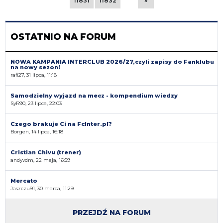
11831
11832
»
OSTATNIO NA FORUM
NOWA KAMPANIA INTERCLUB 2026/27,czyli zapisy do Fanklubu
na nowy sezon!
rafi27, 31 lipca, 11:18
Samodzielny wyjazd na mecz - kompendium wiedzy
SyR90, 23 lipca, 22:03
Czego brakuje Ci na FcInter.pl?
Borgen, 14 lipca, 16:18
Cristian Chivu (trener)
andyvdm, 22 maja, 16:59
Mercato
Jaszczu91, 30 marca, 11:29
PRZEJDŹ NA FORUM