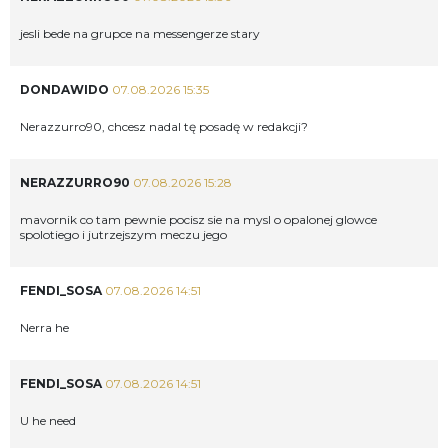
jesli bede na grupce na messengerze stary
DONDAWIDO
07.08.2026 15:35
Nerazzurro90, chcesz nadal tę posadę w redakcji?
NERAZZURRO90
07.08.2026 15:28
mavornik co tam pewnie pocisz sie na mysl o opalonej glowce
spolotiego i jutrzejszym meczu jego
FENDI_SOSA
07.08.2026 14:51
Nerra he
FENDI_SOSA
07.08.2026 14:51
U he need