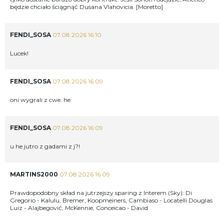
będzie chciało ściągnąć Dusana Vlahovicia. [Moretto]
FENDI_SOSA
07.08.2026 16:10
Lucek!
FENDI_SOSA
07.08.2026 16:09
oni wygrali z cwe. he
FENDI_SOSA
07.08.2026 16:09
u he jutro z gadami z j?!
MARTINS2000
07.08.2026 16:09
Prawdopodobny skład na jutrzejszy sparing z Interem (Sky): Di
Gregorio - Kalulu, Bremer, Koopmeiners, Cambiaso - Locatelli Douglas
Luiz - Alajbegović, McKennie, Conceicao - David