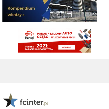
Na polsat sport 3 jest mecz
FENDI_SOSA
08.08.2026 13:06
https://strikeout.im/friendly/1/juventus-vs-internazionale-stream
FENDI_SOSA
08.08.2026 13:06
he co za wystepy xd
Keleris
08.08.2026 13:05
Panowie, strumień dzisiaj wysechł, czy znowu adres zmieniony?
pluto11
08.08.2026 13:05
Ma ktoś link
doman
08.08.2026 13:02
Rafael021 napisz priv jak
rafael021
08.08.2026 12:48
Ale jest opcja mieć wszystkie kanały i całe VOD z platform za 40zl miesiąc 😉
rafael021
08.08.2026 12:48