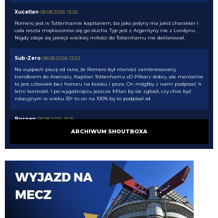
Xucatlan
08.08.2026 13:26
Romero jest w Tottenhamie kapitanem, bo jako jedyny ma jakiś charakter i
cała reszta miękiszonów się go słucha. Typ jest z Argentyny nie z Londynu.
Nigdy zdaje się jakiejś wielkiej miłości do Tottenhamu nie deklarował.
Sub-Zero
08.08.2026 13:22
Na wyspach piszą od rana, że Romero był również zainteresowany
transferem do Arsenalu. Kapitan Tottenhamu xD Piłkarz dobry, ale mentalnie
to jest człowiek bez honoru na boisku i poza. On mógłby z nami podpisać 4
letni kontrakt. I po wygaśnięciu jeszcze Milan by sie zgłosił, czy chce być
rotacyjnym w wieku 33+ to on na 100% by to podpisał xd
Borgen
08.08.2026 13:16
Jest i Tiram... No tak, jak mogło go na Polsacie zabraknąć...
ARCHIWUM SHOUTBOXA
FENDI_SOSA
08.08.2026 13:11
Lucek he positive
Claudio
08.08.2026 13:10
ja pisze o legalu...ale jak ktos chce kombinowac to iptv...
faninter
08.08.2026 13:06