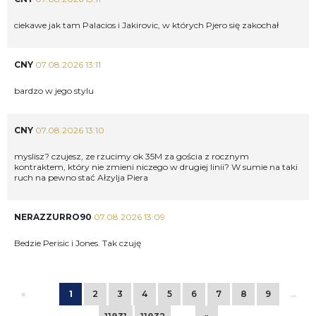
ciekawe jak tam Palacios i Jakirovic, w których Pjero się zakochał
CNY
07.08.2026 13:11
bardzo w jego stylu
CNY
07.08.2026 13:10
myslisz? czujesz, ze rzucimy ok 35M za gościa z rocznym
kontraktem, który nie zmieni niczego w drugiej linii? W sumie na taki
ruch na pewno stać Ałzylja Piera
NERAZZURRO90
07.08.2026 13:09
Bedzie Perisic i Jones. Tak czuję
«
1
2
3
4
5
6
7
8
9
…