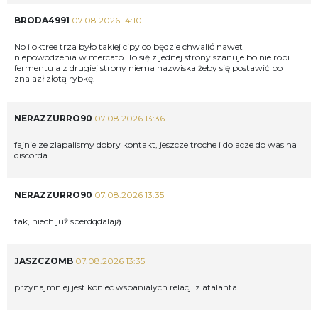
BRODA4991
07.08.2026 14:10
No i oktree trza było takiej cipy co będzie chwalić nawet
niepowodzenia w mercato. To się z jednej strony szanuje bo nie robi
fermentu a z drugiej strony niema nazwiska żeby się postawić bo
znalazł złotą rybkę.
NERAZZURRO90
07.08.2026 13:36
fajnie ze zlapalismy dobry kontakt, jeszcze troche i dolacze do was na
discorda
NERAZZURRO90
07.08.2026 13:35
tak, niech już sperdqdalają
JASZCZOMB
07.08.2026 13:35
przynajmniej jest koniec wspanialych relacji z atalanta