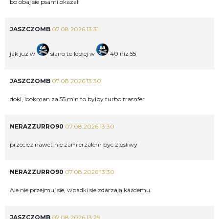
bo obaj sie psami okazali
JASZCZOMB
07.08.2026 13:31
jak juz w
siano to lepiej w
40 niz 55
JASZCZOMB
07.08.2026 13:30
dokl, lookman za 55 mln to bylby turbo trasnfer
NERAZZURRO90
07.08.2026 13:30
przeciez nawet nie zamierzalem byc zlosliwy
NERAZZURRO90
07.08.2026 13:30
Ale nie przejmuj sie, wpadki sie zdarzają każdemu.
JASZCZOMB
07.08.2026 13:29