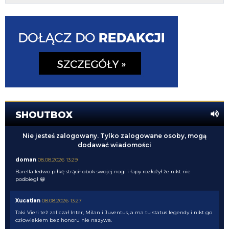
SHOUTBOX
Nie jesteś zalogowany. Tylko zalogowane osoby, mogą
dodawać wiadomości
doman
08.08.2026 13:29
Barella ledwo piłkę strącił obok swojej nogi i łapy rozłożył że nikt nie
podbiegł 😁
Xucatlan
08.08.2026 13:27
Taki Vieri też zaliczał Inter, Milan i Juventus, a ma tu status legendy i nikt go
człowiekiem bez honoru nie nazywa.