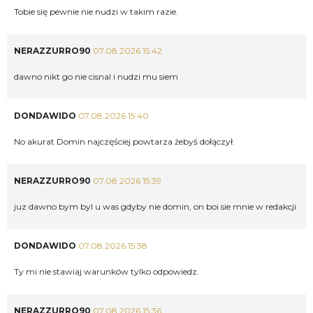
Tobie się pewnie nie nudzi w takim razie.
NERAZZURRO90
07.08.2026 15:42
dawno nikt go nie cisnal i nudzi mu siem
DONDAWIDO
07.08.2026 15:40
No akurat Domin najczęściej powtarza żebyś dołączył.
NERAZZURRO90
07.08.2026 15:39
juz dawno bym byl u was gdyby nie domin, on boi sie mnie w redakcji
DONDAWIDO
07.08.2026 15:38
Ty mi nie stawiaj warunków tylko odpowiedz.
NERAZZURRO90
07.08.2026 15:36