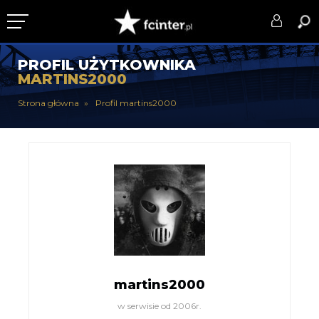
KLUB
PROFIL UŻYTKOWNIKA
MARTINS2000
DRUŻYNA
Strona główna
Profil martins2000
SERIE A
PUCHARY
DLA TIFOSICH
SERWIS
martins2000
w serwisie od 2006r.