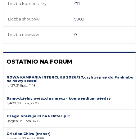
Liczba komentarzy
471
Liczba shoutów
5009
Liczba newsów
0
OSTATNIO NA FORUM
NOWA KAMPANIA INTERCLUB 2026/27,czyli zapisy do Fanklubu
na nowy sezon!
rafi27, 31 lipca, 11:18
Samodzielny wyjazd na mecz - kompendium wiedzy
SyR90, 23 lipca, 22:03
Czego brakuje Ci na FcInter.pl?
Borgen, 14 lipca, 16:18
Cristian Chivu (trener)
andyvdm, 22 maja, 16:59