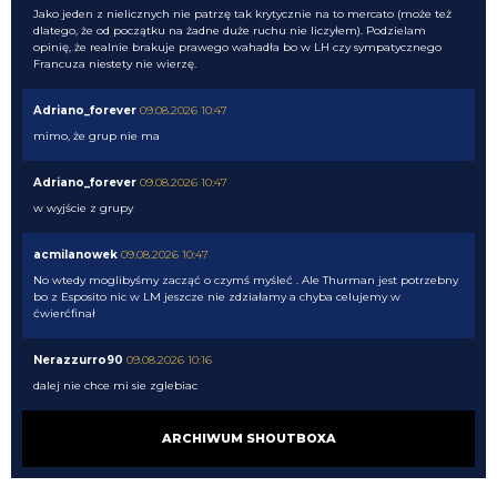
Jako jeden z nielicznych nie patrzę tak krytycznie na to mercato (może też
dlatego, że od początku na żadne duże ruchu nie liczyłem). Podzielam
opinię, że realnie brakuje prawego wahadła bo w LH czy sympatycznego
Francuza niestety nie wierzę.
Adriano_forever
09.08.2026 10:47
mimo, że grup nie ma
Adriano_forever
09.08.2026 10:47
w wyjście z grupy
acmilanowek
09.08.2026 10:47
No wtedy moglibyśmy zacząć o czymś myśleć . Ale Thurman jest potrzebny
bo z Esposito nic w LM jeszcze nie zdziałamy a chyba celujemy w
ćwierćfinał
Nerazzurro90
09.08.2026 10:16
dalej nie chce mi sie zglebiac
Nerazzurro90
09.08.2026 10:16
ARCHIWUM SHOUTBOXA
Mordo, tak na szybko to Pavard, Henrique, Frattesi, Thuram won