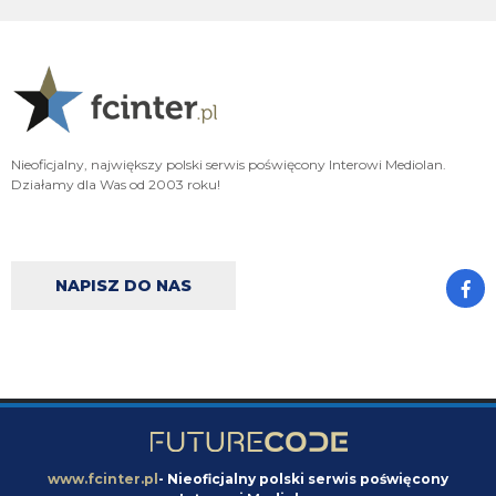
Xucatlan
09.08.2026 09:48
Nasze saldo na tę chwilę to 14 mln na minusie. To o jedynie 2 mln więcej niż
Genoa, czy Venezia. Nawet Parma więcej zainwestowała w transfery.
Xucatlan
09.08.2026 09:42
Ja to przypuszczam, że gdybyśmy mieli całkiem nowy zarząd bez ludzi
Nieoficjalny, największy polski serwis poświęcony Interowi Mediolan.
takich jak Zanrtti, Ausilio czy Marotta, którzy rozumieją klub, nie tylko
Działamy dla Was od 2003 roku!
cyferki, to nawet Stankovica byśmy nie mieli.
Claudio
09.08.2026 09:34
nie no po całym sezonie oglądania LH to poprzeczka nie jest wysoko
ustawiona
NAPISZ DO NAS
Claudio
09.08.2026 09:33
VVujek 09.08.2026 06:24 Dajcie spokój z Perisiciem, jeszcze byśmy nim
rzygali.
Orzeu
09.08.2026 09:24
najważniejsze że nie ma Suning, teraz stać nas na zawodników nawet za 50
mln euro
www.fcinter.pl
- Nieoficjalny polski serwis poświęcony