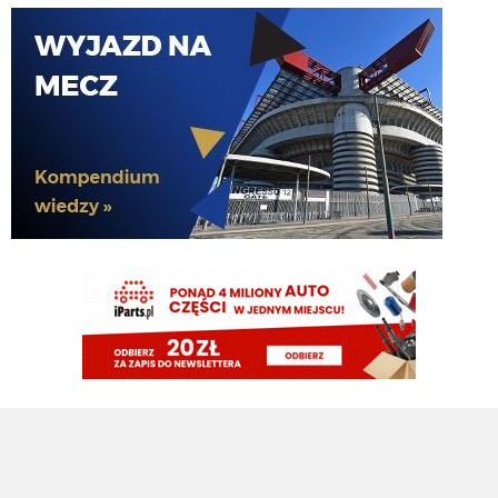
Nerazzurro90
09.08.2026 10:16
acmilanowek 09.08.2026 10:02 a co w tej chwili oprocz wahadla nam trzeba
? po Lm nie idziemy z pustymi kieszeniami a we Wloszech wciaz bedziemy
miec najlepszy sklad.
timon
09.08.2026 10:10
Wiec uwazam, ze i tak to co mamy teraz, mimo balaganu, to i tak progres w
stosunku do trzech ostatnich lat Suning
timon
09.08.2026 10:06
Przypominam, ze Suning szukalo kogokolwiek kto da kredyt zeby nie stracic
klubu, wiec koszt obslugi dlugu wynosilby pewnie 60-70 mln rocznie
timon
09.08.2026 10:04
Zawsze to jakis plus
timon
09.08.2026 10:04
Orzeł Mercato kiepsko ale przynajmniej nie musielismy sprzedac Bastoniego
do konca czerwca zeby wyjsc na zero
acmilanowek
09.08.2026 10:02
a co w tej chwili oprocz wahadla nam trzeba ? po Lm nie idziemy z pustymi
kieszeniami a we Wloszech wciaz bedziemy miec najlepszy sklad.