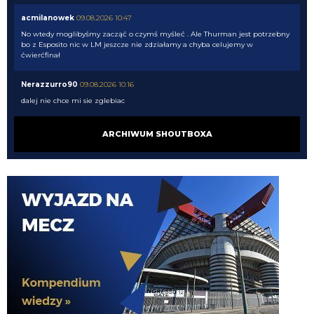
acmilanowek
09.08.2026 10:47
No wtedy moglibyśmy zacząć o czymś myśleć . Ale Thurman jest potrzebny
bo z Esposito nic w LM jeszcze nie zdziałamy a chyba celujemy w
ćwierćfinał
Nerazzurro90
09.08.2026 10:16
dalej nie chce mi sie zglebiac
Nerazzurro90
09.08.2026 10:16
ARCHIWUM SHOUTBOXA
Mordo, tak na szybko to Pavard, Henrique, Frattesi, Thuram won
Nerazzurro90
09.08.2026 10:16
acmilanowek 09.08.2026 10:02 a co w tej chwili oprocz wahadla nam trzeba
? po Lm nie idziemy z pustymi kieszeniami a we Wloszech wciaz bedziemy
miec najlepszy sklad.
timon
09.08.2026 10:10
Wiec uwazam, ze i tak to co mamy teraz, mimo balaganu, to i tak progres w
stosunku do trzech ostatnich lat Suning
timon
09.08.2026 10:06