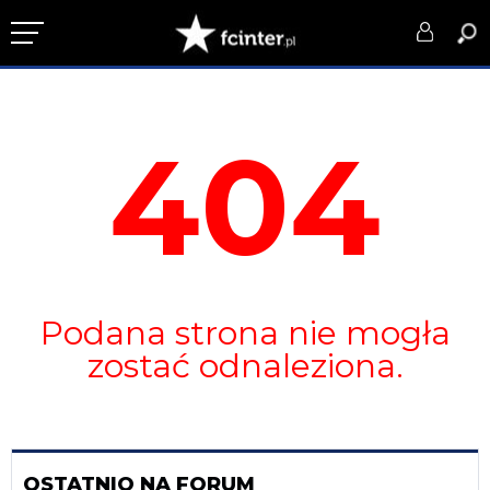
KLUB
404
DRUŻYNA
SERIE A
PUCHARY
DLA TIFOSICH
Podana strona nie mogła
SERWIS
zostać odnaleziona.
OSTATNIO NA FORUM