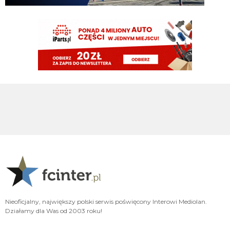
Przypominam, ze Suning szukalo kogokolwiek kto da kredyt zeby nie stracic
klubu, wiec koszt obslugi dlugu wynosilby pewnie 60-70 mln rocznie
timon
09.08.2026 10:04
Zawsze to jakis plus
timon
09.08.2026 10:04
Orzeł Mercato kiepsko ale przynajmniej nie musielismy sprzedac Bastoniego
do konca czerwca zeby wyjsc na zero
acmilanowek
09.08.2026 10:02
a co w tej chwili oprocz wahadla nam trzeba ? po Lm nie idziemy z pustymi
kieszeniami a we Wloszech wciaz bedziemy miec najlepszy sklad.
Xucatlan
09.08.2026 09:48
Nasze saldo na tę chwilę to 14 mln na minusie. To o jedynie 2 mln więcej niż
Genoa, czy Venezia. Nawet Parma więcej zainwestowała w transfery.
Xucatlan
09.08.2026 09:42
Ja to przypuszczam, że gdybyśmy mieli całkiem nowy zarząd bez ludzi
Nieoficjalny, największy polski serwis poświęcony Interowi Mediolan.
takich jak Zanrtti, Ausilio czy Marotta, którzy rozumieją klub, nie tylko
Działamy dla Was od 2003 roku!
cyferki, to nawet Stankovica byśmy nie mieli.