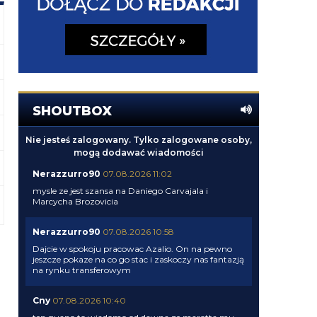
SHOUTBOX
Nie jesteś zalogowany. Tylko zalogowane osoby,
mogą dodawać wiadomości
Nerazzurro90
07.08.2026 11:02
mysle ze jest szansa na Daniego Carvajala i
Marcycha Brozovicia
Nerazzurro90
07.08.2026 10:58
Dajcie w spokoju pracowac Azalio. On na pewno
jeszcze pokaze na co go stac i zaskoczy nas fantazją
na rynku transferowym
Cny
07.08.2026 10:40