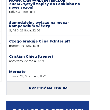
NOWA KAMPANIA INTERCLUB
2026/27,czyli zapisy do Fanklubu na
nowy sezon!
rafi27, 31 lipca, 11:18
Samodzielny wyjazd na mecz -
kompendium wiedzy
SyR90, 23 lipca, 22:03
Czego brakuje Ci na FcInter.pl?
Borgen, 14 lipca, 16:18
Cristian Chivu (trener)
andyvdm, 22 maja, 16:59
Mercato
Jaszczu91, 30 marca, 11:29
PRZEJDŹ NA FORUM