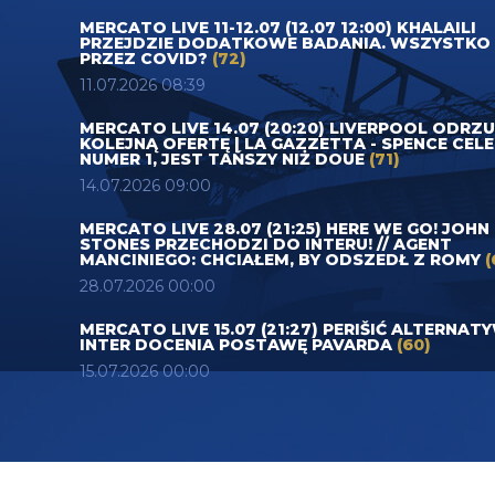
MERCATO LIVE 11-12.07 (12.07 12:00) KHALAILI
PRZEJDZIE DODATKOWE BADANIA. WSZYSTKO
PRZEZ COVID?
(72)
11.07.2026 08:39
MERCATO LIVE 14.07 (20:20) LIVERPOOL ODRZ
KOLEJNĄ OFERTĘ | LA GAZZETTA - SPENCE CEL
NUMER 1, JEST TAŃSZY NIŻ DOUE
(71)
14.07.2026 09:00
MERCATO LIVE 28.07 (21:25) HERE WE GO! JOHN
STONES PRZECHODZI DO INTERU! // AGENT
MANCINIEGO: CHCIAŁEM, BY ODSZEDŁ Z ROMY
(
28.07.2026 00:00
MERCATO LIVE 15.07 (21:27) PERIŠIĆ ALTERNAT
INTER DOCENIA POSTAWĘ PAVARDA
(60)
15.07.2026 00:00