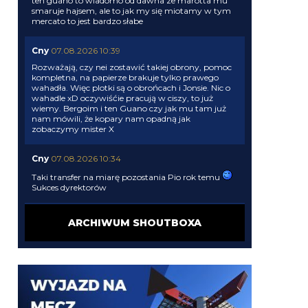
ten guano to wiadomo od dawna ze marotta mu
smaruje hajsem, ale to jak my się miotamy w tym
mercato to jest bardzo słabe
Cny
07.08.2026 10:39
Rozważają, czy nei zostawić takiej obrony, pomoc
kompletna, na papierze brakuje tylko prawego
wahadła. Więc plotki są o obrońcach i Jonsie. Nic o
wahadle xD oczywiśćie pracują w ciszy, to już
wiemy. Bergoim i ten Guano czy jak mu tam już
nam mówili, że kopary nam opadną jak
zobaczymy mister X
Cny
07.08.2026 10:34
Taki transfer na miarę pozostania Pio rok temu
Sukces dyrektorów
HB
07.08.2026 10:11
ARCHIWUM SHOUTBOXA
Ale stankovica to bym jednak liczył jako transfer
HB
07.08.2026 10:08
Koleś kosztuje paczkę gruszek