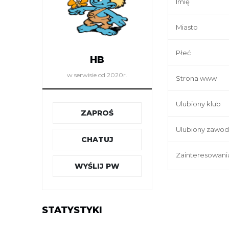
Imię
Miasto
Płeć
HB
w serwisie od 2020r.
Strona www
Ulubiony klub
ZAPROŚ
Ulubiony zawod
CHATUJ
Zainteresowani
WYŚLIJ PW
STATYSTYKI