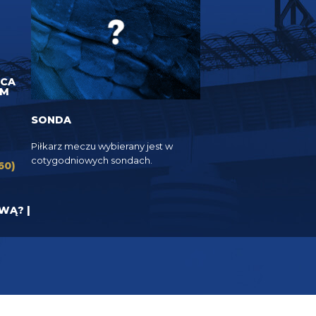
UCA
EM
SONDA
Piłkarz meczu wybierany jest w
cotygodniowych sondach.
60)
YWĄ? |