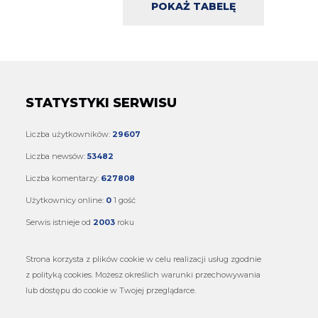
POKAŻ TABELĘ
STATYSTYKI SERWISU
Liczba użytkowników:
29607
Liczba newsów:
53482
Liczba komentarzy:
627808
Użytkownicy online:
0
1 gość
Serwis istnieje od
2003
roku
Strona korzysta z plików cookie w celu realizacji usług zgodnie
z polityką cookies. Możesz określich warunki przechowywania
lub dostępu do cookie w Twojej przeglądarce.