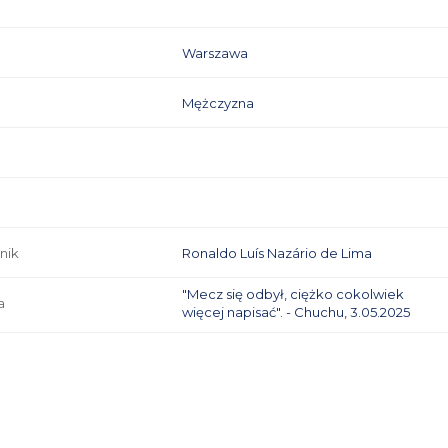
Warszawa
Mężczyzna
nik
Ronaldo Luís Nazário de Lima
"Mecz się odbył, ciężko cokolwiek
a
więcej napisać". - Chuchu, 3.05.2025