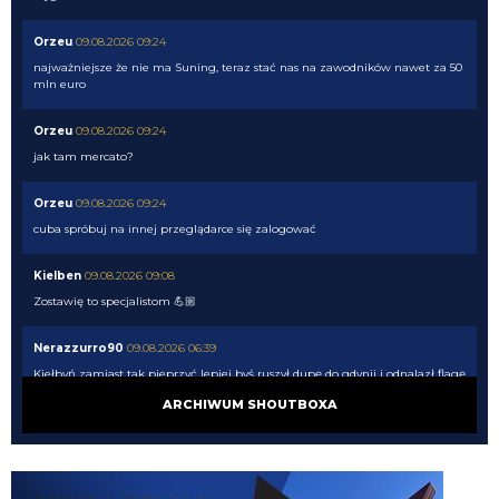
Orzeu
09.08.2026 09:24
najważniejsze że nie ma Suning, teraz stać nas na zawodników nawet za 50
mln euro
Orzeu
09.08.2026 09:24
jak tam mercato?
Orzeu
09.08.2026 09:24
cuba spróbuj na innej przeglądarce się zalogować
Kielben
09.08.2026 09:08
Zostawię to specjalistom 💪🏼
Nerazzurro90
09.08.2026 06:39
Kiełbyń zamiast tak pieprzyć lepiej byś ruszył dupę do gdynii i odnalazł flagę
ARCHIWUM SHOUTBOXA
VVujek
09.08.2026 06:24
Dajcie spokój z Perisiciem, jeszcze byśmy nim rzygali.
Kielben
09.08.2026 01:00