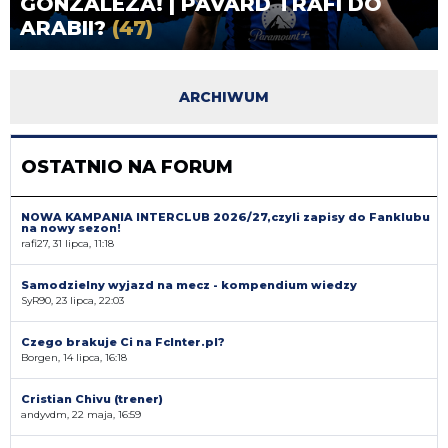
GONZÁLEZA! | PAVARD TRAFI DO
ARABII?
(47)
ARCHIWUM
OSTATNIO NA FORUM
NOWA KAMPANIA INTERCLUB 2026/27,czyli zapisy do Fanklubu
na nowy sezon!
rafi27, 31 lipca, 11:18
Samodzielny wyjazd na mecz - kompendium wiedzy
SyR90, 23 lipca, 22:03
Czego brakuje Ci na FcInter.pl?
Borgen, 14 lipca, 16:18
Cristian Chivu (trener)
andyvdm, 22 maja, 16:59