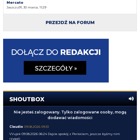
Mercato
Jaszczu91, 30 marca, 11:29
PRZEJDŹ NA FORUM
SHOUTBOX
Nie jesteś zalogowany. Tylko zalogowane osoby, mogą
dodawać wiadomości
Claudio
09.08.2026 09:33
VVujek 09.08.2026 06:24 Dajcie spokój z Perisiciem, jeszcze byśmy nim
rzygali.