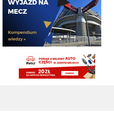
Gorszy niż LH by nie był, a jak mamy nie wziąć nikogo, to już wolę Ivana, ale
pewnie PSV go nie puści jak im rogi robotę 😁
Kielben
09.08.2026 00:59
Swoje by jeszcze zrobił u nas 😉
Claudio
08.08.2026 22:00
37 latek najlepszy na boisku....
Claudio
08.08.2026 22:00
https://www.flashscore.pl/mecz/pilka-nozna/psv-M9UEHJWi/sittard-
YH8HX5iP/szczegoly/sklady/?mid=UHdsRvC7
pluto11
08.08.2026 21:34
Noge
pluto11
08.08.2026 21:34
Chłop ma 37 lat jedyne co może urwać to
nife albo ahillesa
Rafi23
08.08.2026 21:15