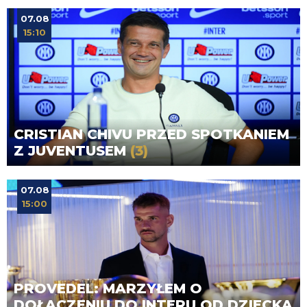
07.08
15:10
CRISTIAN CHIVU PRZED SPOTKANIEM
Z JUVENTUSEM
(3)
07.08
15:00
PROVEDEL: MARZYŁEM O
DOŁĄCZENIU DO INTERU OD DZIECKA