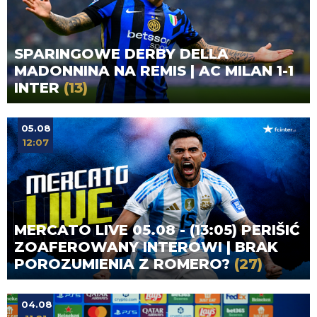
SPARINGOWE DERBY DELLA
MADONNINA NA REMIS | AC MILAN 1-1
INTER
(13)
05.08
12:07
MERCATO LIVE 05.08 - (13:05) PERIŠIĆ
ZOAFEROWANY INTEROWI | BRAK
POROZUMIENIA Z ROMERO?
(27)
04.08