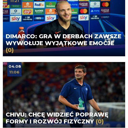
11:21
DIMARCO: GRA W DERBACH ZAWSZE
WYWOŁUJE WYJĄTKOWE EMOCJE
(0)
04.08
11:06
CHIVU: CHCĘ WIDZIEĆ POPRAWĘ
FORMY I ROZWÓJ FIZYCZNY
(0)