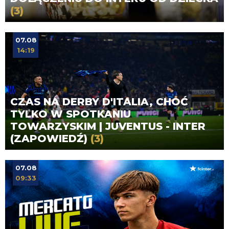
(3)
07.08
14:19
CZAS NA DERBY D'ITALIA, CHOĆ
TYLKO W SPOTKANIU
TOWARZYSKIM | JUVENTUS - INTER
(ZAPOWIEDŹ)
(3)
07.08
09:33