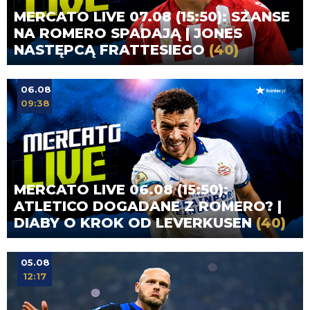
MERCATO LIVE 07.08 (15:50): SZANSE
NA ROMERO SPADAJĄ | JONES
NASTĘPCĄ FRATTESIEGO
(40)
06.08
09:38
MERCATO LIVE 06.08 (15:50):
ATLETICO DOGADANE Z ROMERO? |
DIABY O KROK OD LEVERKUSEN
(40)
05.08
12:17