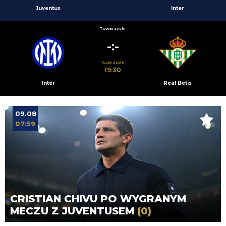
Juventus
Inter
Towarzyski
-:-
15.08.2026
19:30
Inter
Real Betis
09.08
07:59
CRISTIAN CHIVU PO WYGRANYM
MECZU Z JUVENTUSEM
(0)