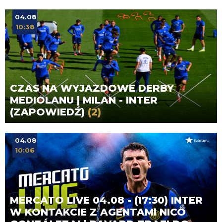
04.08
10:38
CZAS NA WYJAZDOWE DERBY
MEDIOLANU | MILAN - INTER
(ZAPOWIEDŹ)
(2)
04.08
10:06
MERCATO LIVE 04.08 - (17:30) INTER
W KONTAKCIE Z AGENTAMI NICO