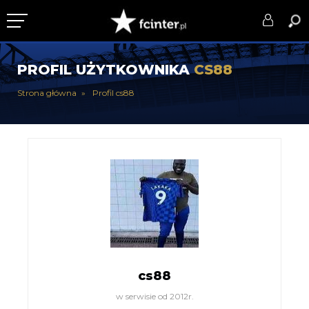
KLUB
PROFIL UŻYTKOWNIKA
CS88
DRUŻYNA
Strona główna
Profil cs88
SERIE A
PUCHARY
DLA TIFOSICH
SERWIS
cs88
w serwisie od 2012r.