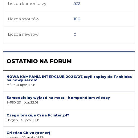
Liczba komentarzy
522
Liczba shoutów
180
Liczba newsów
0
OSTATNIO NA FORUM
NOWA KAMPANIA INTERCLUB 2026/27,czyli zapisy do Fanklubu
na nowy sezon!
rafi27, 31 lipca, 11:18
Samodzielny wyjazd na mecz - kompendium wiedzy
SyR90, 23 lipca, 22:03
Czego brakuje Ci na FcInter.pl?
Borgen, 14 lipca, 16:18
Cristian Chivu (trener)
andyvdm, 22 maja, 16:59