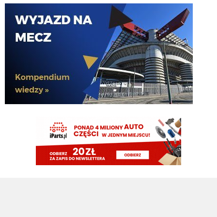
sierpnia z nim i pójdzie na gówno wypożyczenie... inna sprawa że i tak
będziemy się z nim bujać, pewnie gdzieś w końcu pójdzie a my zostaniemy
bez Romero
Cny
06.08.2026 16:54
ale to nie chodzi o brak kasy tylko o brak miejsca w składzie dla kolejnego
obrońcy. Pavard musi odejść by zwolnić miejsce a nie pozyskać fundusze
timon
06.08.2026 16:44
Ale zeby tez nie marudzic to uwazam, ze obrona Bisseck/Pavard,
Akanji/Stones, Bastoni/Augusto jest silniejsza niz rok temu. Gdyby do tego
doszedl jakis mlody do rotacji lub starszy nawet zadaniowiec ktory w razie
kontuzji zrotuje srodek to bylbym spokojny o nasz defens
timon
06.08.2026 16:38
A co do Stonesa to biorac pod uwage jaki jest szklany to mam problem z
traktowaniem go jako cos wiecej niz uzupelnienia kadry
timon
06.08.2026 16:37
No tak i zmienila sie strategia, kasa byla ale teraz stwierdzili, ze jednak nie
ma do poki nie sprzedamy
KibicInteru
06.08.2026 16:36