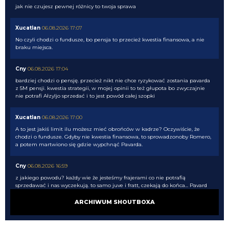
jak nie czujesz pewnej różnicy to twoja sprawa
Xucatlan
06.08.2026 17:07
No czyli chodzi o fundusze, bo pensja to przecież kwestia finansowa, a nie
braku miejsca.
Cny
06.08.2026 17:04
bardziej chodzi o pensję. przecież nikt nie chce ryzykować zostania pavarda
z 5M pensji. kwestia strategii, w mojej opinii to też głupota bo zwyczajnie
nie potrafi Ałzyljo sprzedać i to jest powód całej szopki
Xucatlan
06.08.2026 17:00
A to jest jakiś limit ilu możesz mieć obrońców w kadrze? Oczywiście, że
chodzi o fundusze. Gdyby nie kwestia finansowa, to sprowadzonoby Romero,
a potem martwiono się gdzie wypchnąć Pavarda.
Cny
06.08.2026 16:59
z jakiego powodu? każdy wie że jesteśmy frajerami co nie potrafią
sprzedawać i nas wyczekują. to samo juve i fratt, czekają do końca... Pavard
też może zostać w kadrze i tyle, ale to kolejny sezon bez wzmacniania 11
ARCHIWUM SHOUTBOXA
Cny
06.08.2026 16:58
wiedzą że jak go nie sprzedadzą przed Romero to się będziemy bujać do 31