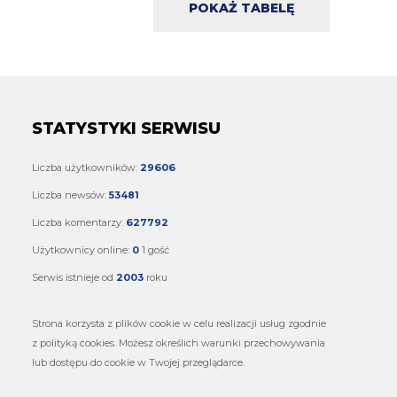
POKAŻ TABELĘ
STATYSTYKI SERWISU
Liczba użytkowników:
29606
Liczba newsów:
53481
Liczba komentarzy:
627792
Użytkownicy online:
0
1 gość
Serwis istnieje od
2003
roku
Strona korzysta z plików cookie w celu realizacji usług zgodnie
z polityką cookies. Możesz określich warunki przechowywania
lub dostępu do cookie w Twojej przeglądarce.