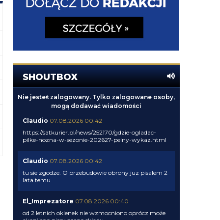
SHOUTBOX
Nie jesteś zalogowany. Tylko zalogowane osoby,
mogą dodawać wiadomości
Claudio
07.08.2026 00:42
https://satkurier.pl/news/252170/gdzie-ogladac-
pilke-nozna-w-sezonie-202627-pelny-wykaz.html
Claudio
07.08.2026 00:42
tu sie zgodze. O przebudowie obrony juz pisalem 2
lata temu
El_Imprezatore
07.08.2026 00:40
od 2 letnich okienek nie wzmocniono oprócz może