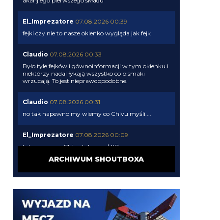
akanjiego pierwszego składu
El_Imprezatore
07.08.2026 00:39
fejki czy nie to nasze okienko wygląda jak fejk
Claudio
07.08.2026 00:33
Było tyle fejków i gównoinformacji w tym okienku i
niektórzy nadal łykają wszystko co pismaki
wrzucają. To jest nieprawdopodobne.
Claudio
07.08.2026 00:31
no tak napewno my wiemy co Chivu myśli....
El_Imprezatore
07.08.2026 00:09
tak na pewno Chivu tak uznał XD
ARCHIWUM SHOUTBOXA
Claudio
06.08.2026 23:58
pismaki zawsze maja info z opoznieniem. Moze juz
dawno dali sobie spokoj z Romero. To wiedza tylko
wewnatrz Interu
Claudio
06.08.2026 23:57