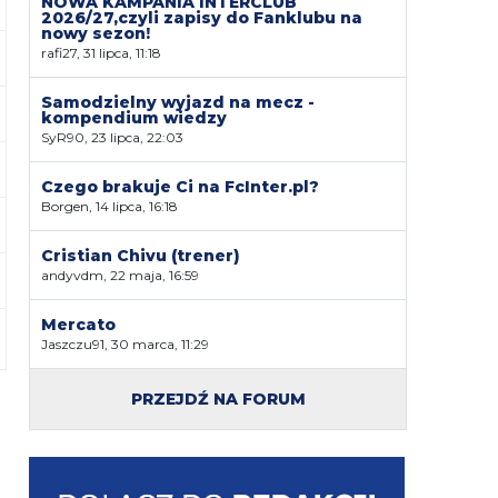
NOWA KAMPANIA INTERCLUB
2026/27,czyli zapisy do Fanklubu na
nowy sezon!
rafi27, 31 lipca, 11:18
Samodzielny wyjazd na mecz -
kompendium wiedzy
SyR90, 23 lipca, 22:03
Czego brakuje Ci na FcInter.pl?
Borgen, 14 lipca, 16:18
Cristian Chivu (trener)
andyvdm, 22 maja, 16:59
Mercato
Jaszczu91, 30 marca, 11:29
PRZEJDŹ NA FORUM