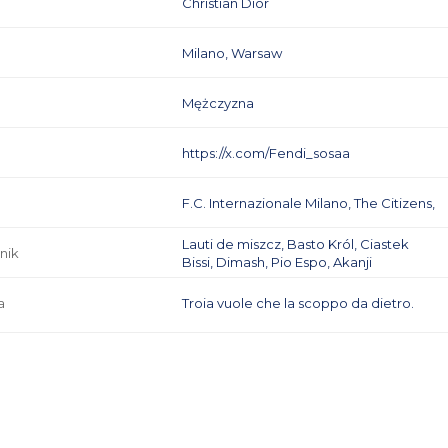
Christian Dior
Milano, Warsaw
Mężczyzna
https://x.com/Fendi_sosaa
F.C. Internazionale Milano, The Citizens,
Lauti de miszcz, Basto Król, Ciastek
nik
Bissi, Dimash, Pio Espo, Akanji
a
Troia vuole che la scoppo da dietro.