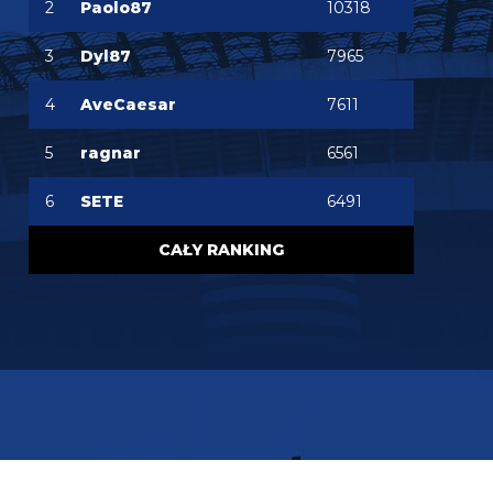
2
Paolo87
10318
FENDI_SOSA
06.08.2026 22:15
Ważniejsze mamy pozycje do obstawienia
3
Dyl87
7965
FENDI_SOSA
06.08.2026 22:15
4
AveCaesar
7611
Ten romero niby ok ale nie ma na niego ciśnienia i
tak
5
ragnar
6561
Nerazzurro90
06.08.2026 21:59
6
SETE
6491
Jones to juz dawno ma w dupie azalio tego całego
od stycznia go ściąga i nie może
CAŁY RANKING
chonciak
06.08.2026 21:55
Odejdzie Pavard to przyjdzie romero. Odejdzie
asslani i frattesi to może przyjdzie curtis jones
chonciak
06.08.2026 21:54
Rebelde jaki plac budowy ?XD Nikt budowy nie
rozpoczął w tym sezonie xd Oni tylko podmieniają
materiały.
Rebelde
06.08.2026 21:34