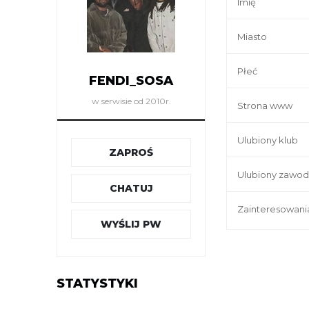
Imię
Miasto
Płeć
FENDI_SOSA
w serwisie od 2010r.
Strona www
Ulubiony klub
ZAPROŚ
Ulubiony zawod
CHATUJ
Zainteresowani
WYŚLIJ PW
STATYSTYKI