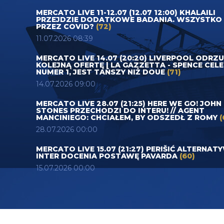
MERCATO LIVE 11-12.07 (12.07 12:00) KHALAILI
PRZEJDZIE DODATKOWE BADANIA. WSZYSTKO
PRZEZ COVID?
(72)
11.07.2026 08:39
MERCATO LIVE 14.07 (20:20) LIVERPOOL ODRZ
KOLEJNĄ OFERTĘ | LA GAZZETTA - SPENCE CEL
NUMER 1, JEST TAŃSZY NIŻ DOUE
(71)
14.07.2026 09:00
MERCATO LIVE 28.07 (21:25) HERE WE GO! JOHN
STONES PRZECHODZI DO INTERU! // AGENT
MANCINIEGO: CHCIAŁEM, BY ODSZEDŁ Z ROMY
(
28.07.2026 00:00
MERCATO LIVE 15.07 (21:27) PERIŠIĆ ALTERNAT
INTER DOCENIA POSTAWĘ PAVARDA
(60)
15.07.2026 00:00