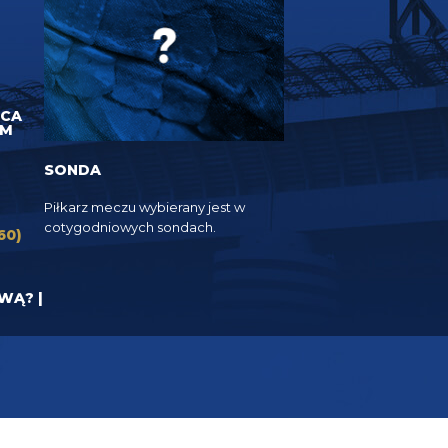
UCA
EM
SONDA
Piłkarz meczu wybierany jest w
cotygodniowych sondach.
60)
YWĄ? |