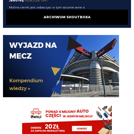
Jaworeq
05.08.2026 19:47
Molina cienki jest zobaczysz w tym sezonie serie a
ARCHIWUM SHOUTBOXA
Xucatlan
05.08.2026 19:46
Skąd wiesz?
martins2000
05.08.2026 19:45
Ausilio jak pytał o Molinę to 30 chcieli
timon
05.08.2026 19:44
Zarobkami wyszloby podobnie
timon
05.08.2026 19:44
Molina niby za 13mln plus 4 bonusy. Jak mialbym te 40mln to wolalbym za
to wziac dwojke Lucumi- Molina i mamy kadre gotową
martins2000
05.08.2026 19:43
AusilioOut
ragnar
05.08.2026 19:42
Ostatnie dwa sezony połowę opuścił, wcześniej grał prawie wszystko, o
dziwo w pl ostatnie 4 sezony tylko 2 czerwone...a niby taka nagonka ile to