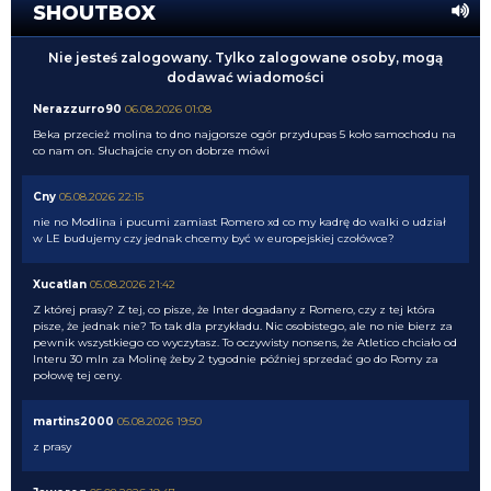
SHOUTBOX
Nie jesteś zalogowany. Tylko zalogowane osoby, mogą
dodawać wiadomości
Nerazzurro90
06.08.2026 01:08
Beka przecież molina to dno najgorsze ogór przydupas 5 koło samochodu na
co nam on. Słuchajcie cny on dobrze mówi
Cny
05.08.2026 22:15
nie no Modlina i pucumi zamiast Romero xd co my kadrę do walki o udział
w LE budujemy czy jednak chcemy być w europejskiej czołówce?
Xucatlan
05.08.2026 21:42
Z której prasy? Z tej, co pisze, że Inter dogadany z Romero, czy z tej która
pisze, że jednak nie? To tak dla przykładu. Nic osobistego, ale no nie bierz za
pewnik wszystkiego co wyczytasz. To oczywisty nonsens, że Atletico chciało od
Interu 30 mln za Molinę żeby 2 tygodnie później sprzedać go do Romy za
połowę tej ceny.
martins2000
05.08.2026 19:50
z prasy