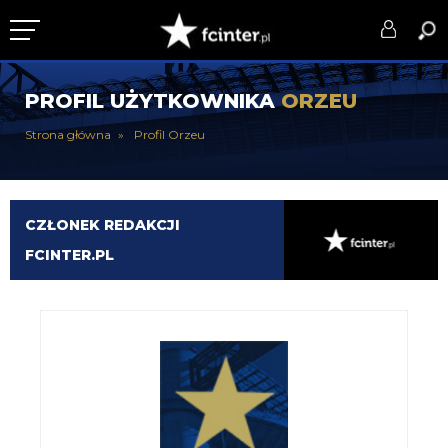
KLUB
PROFIL UŻYTKOWNIKA
ORZEU
DRUŻYNA
Strona główna
Profil Orzeu
SERIE A
PUCHARY
CZŁONEK REDAKCJI
FCINTER.PL
DLA TIFOSICH
SERWIS