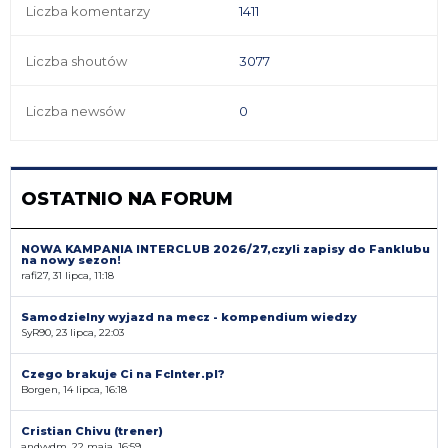
Liczba komentarzy
1411
Liczba shoutów
3077
Liczba newsów
0
OSTATNIO NA FORUM
NOWA KAMPANIA INTERCLUB 2026/27,czyli zapisy do Fanklubu
na nowy sezon!
rafi27, 31 lipca, 11:18
Samodzielny wyjazd na mecz - kompendium wiedzy
SyR90, 23 lipca, 22:03
Czego brakuje Ci na FcInter.pl?
Borgen, 14 lipca, 16:18
Cristian Chivu (trener)
andyvdm, 22 maja, 16:59