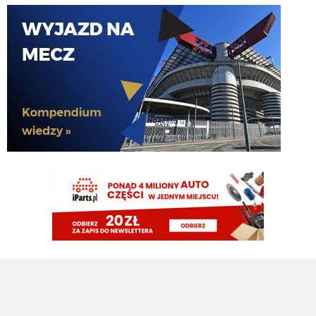
Lucumi ustalił z Juventusem 5-letni kontrakt wart 2,5 mln € rocznie.
Nottingham oferuje mu 3,5 mln, ale Kolumbijczyk preferuje Juventus.
Bologna póki co odrzuciła ofertę w wysokości 17 mln €. Juve chce się
dogadać na kwotę poniżej 25 mln. [Schira]
FENDI_SOSA
07.08.2026 16:14
capri sun
FENDI_SOSA
07.08.2026 16:14
https://open.spotify.com/track/1XpmMe95dk9jh3zuOMpeU2?
si=905de6a7a51a48cb
FENDI_SOSA
07.08.2026 16:12
ty smigales niegdys na napadzie he
FENDI_SOSA
07.08.2026 16:12
martins he
martins2000
07.08.2026 16:12
Atletico Madryt chce sprzedać Alexandra Sorlotha i oczekuje za niego ok. 40
mln €. Norweg jest otwarty na transfer do ligi tureckiej, jeżeli tylko dostanie
bardzo dobry kontrakt. Jeśli Sorloth odejdzie, Atletico będzie chciało
ściągnąć Dusana Vlahovicia. [Moretto]