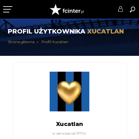
KLUB
PROFIL UŻYTKOWNIKA
XUCATLAN
DRUŻYNA
Strona główna
Profil Xucatlan
SERIE A
PUCHARY
DLA TIFOSICH
SERWIS
Xucatlan
w serwisie od 1970r.