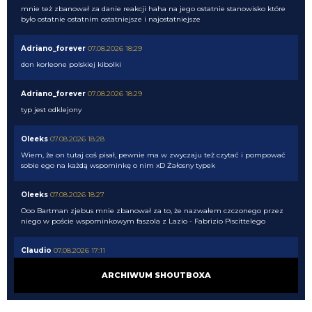
mnie też zbanował za danie reakcji haha na jego ostatnie stanowisko które
było ostatnie ostatnim ostatniejsze i najostatniejsze
Adriano_forever
07.08.2026 18:29
don korleone polskiej kibolki
Adriano_forever
07.08.2026 18:29
typ jest odklejony
Oleeks
07.08.2026 18:28
Wiem, że on tutaj coś pisał, pewnie ma w zwyczaju też czytać i pompować
sobie ego na każdą wspominkę o nim xD Żałosny typek
Oleeks
07.08.2026 18:27
Ooo Bartman zjebus mnie zbanował za to, że nazwałem czczonego przez
niego w poście wspominkowym faszola z Lazio - Fabrizio Piscittelego
Claudio
07.08.2026 17:11
https://www.elevensports.pl/pakiety
jakby ktoś myślał o zakupie to znowu
ARCHIWUM SHOUTBOXA
jest promocja
martins2000
07.08.2026 16:21