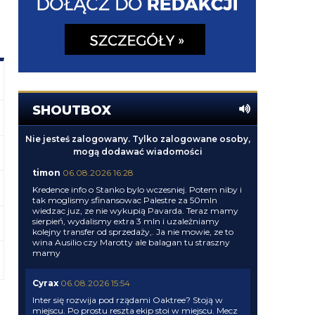
SHOUTBOX
Nie jesteś zalogowany. Tylko zalogowane osoby,
mogą dodawać wiadomości
timon
06.08.2026 16:28
Kredence info o Stanko bylo wczesniej. Potem niby i
tak moglismy sfinansowac Palestre za 50mln
wiedzac juz, ze nie wykupią Pavarda. Teraz mamy
sierpień, wydalismy extra 3 mln i uzależniamy
kolejny transfer od sprzedaży,. Ja nie mowie, ze to
wina Ausilio czy Marotty ale balagan tu straszny
mamy
Cyrax
06.08.2026 15:54
Inter się rozwija pod rządami Oaktree? Stoją w
miejscu. Po prostu reszta ekip stoi w miejscu. Mecz