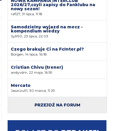
NOWA KAMPANIA INTERCLUB
2026/27,czyli zapisy do Fanklubu na
nowy sezon!
rafi27, 31 lipca, 11:18
Samodzielny wyjazd na mecz -
kompendium wiedzy
SyR90, 23 lipca, 22:03
Czego brakuje Ci na FcInter.pl?
Borgen, 14 lipca, 16:18
Cristian Chivu (trener)
andyvdm, 22 maja, 16:59
Mercato
Jaszczu91, 30 marca, 11:29
PRZEJDŹ NA FORUM