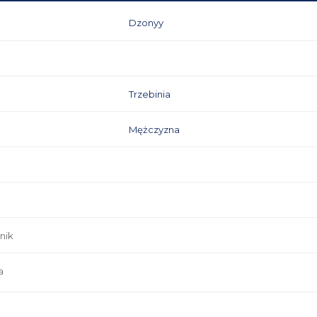
Dzonyy
Trzebinia
Mężczyzna
nik
a