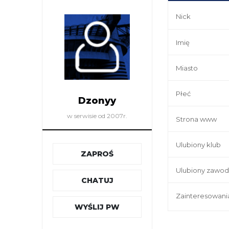
Nick
Imię
Miasto
Płeć
Dzonyy
w serwisie od 2007r.
Strona www
Ulubiony klub
ZAPROŚ
Ulubiony zawod
CHATUJ
Zainteresowani
WYŚLIJ PW