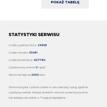
Romero kocha Inter, taka prawda.
POKAŻ TABELĘ
Kredence
06.08.2026 14:43
I to wieczne umniejszanie Ausilio, typowy owczy
pęd, a Ausilio wykonał dużo świetnych ruchów
STATYSTYKI SERWISU
Liczba użytkowników:
29605
Liczba newsów:
53481
Liczba komentarzy:
627780
Użytkownicy online:
0
1 gość
Serwis istnieje od
2003
roku
Strona korzysta z plików cookie w celu realizacji usług zgodnie
z polityką cookies. Możesz określich warunki przechowywania
lub dostępu do cookie w Twojej przeglądarce.