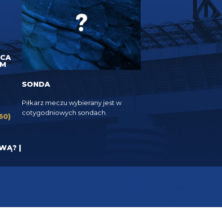
UCA
EM
SONDA
Piłkarz meczu wybierany jest w
cotygodniowych sondach.
60)
YWĄ? |