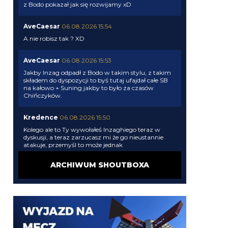
z Bodo pokazał jak się rozwijamy xD
AveCaesar
06.08.2026 15:54
A nie robisz tak ? XD
AveCaesar
06.08.2026 15:53
Jakby Inzag odpadł z Bodo w takim stylu, z takim
składem do dyspozycji to byś tutaj ufajdał całe SB
na kałowo + Suning jakby to było za czasów
Chińczyków.
Kredence
06.08.2026 15:50
Kolego ale to Ty wywołałeś Inzaghiego teraz w
dyskusji, a teraz zarzucasz mi że go nieustannie
atakuje, przemyśl to może jednak
ARCHIWUM SHOUTBOXA
AveCaesar
06.08.2026 15:48
Nikogo nie bronię bo swoje za uszami ma,
stwierdzam tylko fakty. To ty go nieustannie
atakujesz, gloryfikując kogoś innego.
smerf1600
06.08.2026 15:45