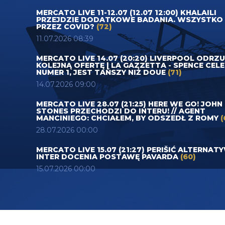
MERCATO LIVE 11-12.07 (12.07 12:00) KHALAILI
PRZEJDZIE DODATKOWE BADANIA. WSZYSTKO
PRZEZ COVID?
(72)
11.07.2026 08:39
MERCATO LIVE 14.07 (20:20) LIVERPOOL ODRZ
KOLEJNĄ OFERTĘ | LA GAZZETTA - SPENCE CEL
NUMER 1, JEST TAŃSZY NIŻ DOUE
(71)
14.07.2026 09:00
MERCATO LIVE 28.07 (21:25) HERE WE GO! JOHN
STONES PRZECHODZI DO INTERU! // AGENT
MANCINIEGO: CHCIAŁEM, BY ODSZEDŁ Z ROMY
(
28.07.2026 00:00
MERCATO LIVE 15.07 (21:27) PERIŠIĆ ALTERNAT
INTER DOCENIA POSTAWĘ PAVARDA
(60)
15.07.2026 00:00