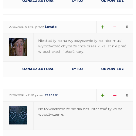
OZNACZ AUTORA
CYTUJ
ODPOWIEDZ
0
27.06.2016 o 15:30 przez
Lovato
Nie stać tylko na wypożyczenie tylko Inter musi
wypożyczać chyba że chce przez kilka lat nie grać
w pucharach i płacić kary.
OZNACZ AUTORA
CYTUJ
ODPOWIEDZ
0
27.06.2016 o 13:18 przez
Yascarr
No to wiadomo że nie dla nas. Inter stać tylko na
wypożyczenie.