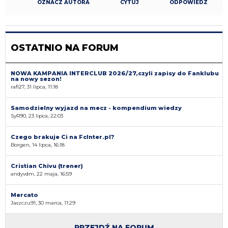
OZNACZ AUTORA
CYTUJ
ODPOWIEDZ
OSTATNIO NA FORUM
NOWA KAMPANIA INTERCLUB 2026/27,czyli zapisy do Fanklubu
na nowy sezon!
rafi27, 31 lipca, 11:18
Samodzielny wyjazd na mecz - kompendium wiedzy
SyR90, 23 lipca, 22:03
Czego brakuje Ci na FcInter.pl?
Borgen, 14 lipca, 16:18
Cristian Chivu (trener)
andyvdm, 22 maja, 16:59
Mercato
Jaszczu91, 30 marca, 11:29
PRZEJDŹ NA FORUM