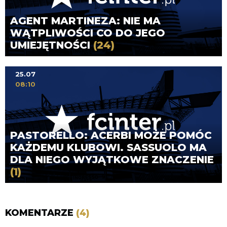
AGENT MARTINEZA: NIE MA
WĄTPLIWOŚCI CO DO JEGO
UMIEJĘTNOŚCI
(24)
25.07
08:10
PASTORELLO: ACERBI MOŻE POMÓC
KAŻDEMU KLUBOWI. SASSUOLO MA
DLA NIEGO WYJĄTKOWE ZNACZENIE
(1)
KOMENTARZE
(4)