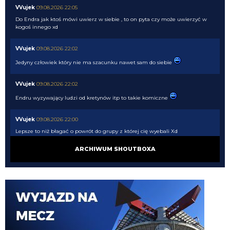
VVujek
09.08.2026 22:05
Do Endra jak ktoś mówi uwierz w siebie , to on pyta czy może uwierzyć w
kogoś innego xd
VVujek
09.08.2026 22:02
Jedyny człowiek który nie ma szacunku nawet sam do siebie
VVujek
09.08.2026 22:02
Endru wyzywający ludzi od kretynów itp to takie komiczne
VVujek
09.08.2026 22:00
Lepsze to niż błagać o powrót do grupy z której cię wyebali Xd
ARCHIWUM SHOUTBOXA
Nerazzurro90
09.08.2026 21:51
Miłośnik i wielbiciel wielkich murzynów sidibe singo pepe a teraz Norton
cuffy oto niejaki wujek, sodomitax zboczeniec
Endru
09.08.2026 21:31
I dalej chcą, a ty kretynie chciałes sidibe i pepe
VVujek
09.08.2026 21:24