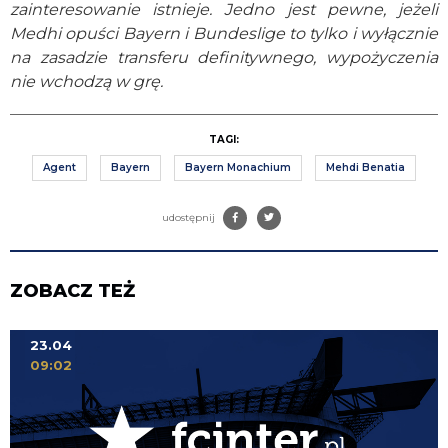
zainteresowanie istnieje. Jedno jest pewne, jeżeli
Medhi opuści Bayern i Bundeslige to tylko i wyłącznie
na zasadzie transferu definitywnego, wypożyczenia
nie wchodzą w grę.
TAGI:
Agent
Bayern
Bayern Monachium
Mehdi Benatia
udostępnij
ZOBACZ TEŻ
23.04
09:02