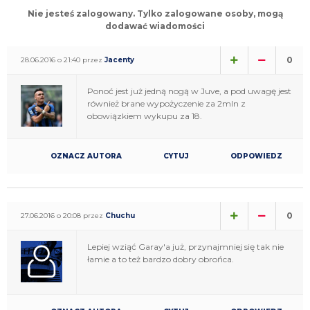
Nie jesteś zalogowany. Tylko zalogowane osoby, mogą
dodawać wiadomości
0
28.06.2016 o 21:40 przez
Jacenty
Ponoć jest już jedną nogą w Juve, a pod uwagę jest
również brane wypożyczenie za 2mln z
obowiązkiem wykupu za 18.
OZNACZ AUTORA
CYTUJ
ODPOWIEDZ
0
27.06.2016 o 20:08 przez
Chuchu
Lepiej wziąć Garay'a już, przynajmniej się tak nie
łamie a to też bardzo dobry obrońca.