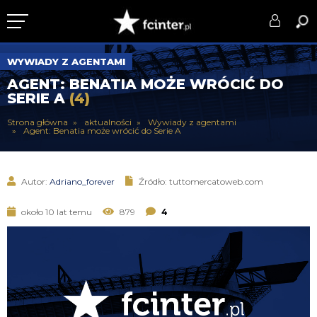
KLUB
WYWIADY Z AGENTAMI
AGENT: BENATIA MOŻE WRÓCIĆ DO
DRUŻYNA
SERIE A
(4)
SERIE A
Strona główna
aktualności
Wywiady z agentami
Agent: Benatia może wrócić do Serie A
PUCHARY
DLA TIFOSICH
Autor:
Adriano_forever
Źródło: tuttomercatoweb.com
SERWIS
około 10 lat temu
879
4