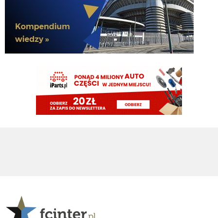
Spence z Tottenhamu 0 g 0 asyst a wielu go tu chciało.
Cny
09.08.2026 21:23
plan idealny. kupujemy nortona za 15M, myślimy że kopnie Ewa razy prosto
piłkę i jakieś niukasyl czy inne lids da za niego sto milionów później, w
rzeczywistości bujamy się z nim jak z islamskim albancem
Klinsi64
09.08.2026 21:02
no i do Sebka Esposito bo on mentalnie też jest murzynem
Klinsi64
09.08.2026 21:01
słabość VVujka do czarnych jest już legendarna
Klinsi64
09.08.2026 21:01
fajne śmiganie Nortona Puffy
Klinsi64
09.08.2026 21:00
43 mecze 2g 1a
martins2000
09.08.2026 20:42
Diouf więcej zrobił w 1 meczu jak Cuffy w 40