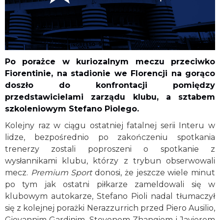
Po porażce w kuriozalnym meczu przeciwko
Fiorentinie, na stadionie we Florencji na gorąco
doszło do konfrontacji pomiędzy
przedstawicielami zarządu klubu, a sztabem
szkoleniowym Stefano Piolego.
Kolejny raz w ciągu ostatniej fatalnej serii Interu w
lidze, bezpośrednio po zakończeniu spotkania
trenerzy zostali poproszeni o spotkanie z
wysłannikami klubu, którzy z trybun obserwowali
mecz.
Premium Sport
donosi, że jeszcze wiele minut
po tym jak ostatni piłkarze zameldowali się w
klubowym autokarze, Stefano Pioli nadal tłumaczył
się z kolejnej porażki Nerazzurrich przed Piero Ausilio,
Giovannim Gardinim, Stevenem Zhangiem i Javierem