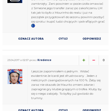
zamknięty. Zani powinien w pocie czoła omawiać
z Simeone jego transfer zaraz po zakończeniu LM
tak jak to było z Mourinho do realu i juz na
początek przygotowań do sezonu powinni pozbyć
się szrotu i kupić ludzi chcących i potrafiących grać
OZNACZ AUTORA
CYTUJ
ODPOWIEDZ
0
23.04.2017 o 02:57 przez
Kredence
I jeszcze zapomniałem o jednym . Widać
ewidentnie że Icardi jest sfrustrowany . Jeden z
nielicznych zaangażowanych na 100 %. Żeby się
zaraz nie okazało że Maurito zmieni zdanie i
zapragnie gry klubie grającym o trofea. Kluby by
się o niego zabijały. To byłby już gwózdz do
trumny.
OZNACZ AUTORA
CYTUJ
ODPOWIEDZ