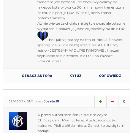
trenerem jest bezsensu bo znow wywalimy na
jakiegos kota w worku 30 mln a nowy trener uzna
ze mu nie pasuje i już. Więc najpierw trener ,
potem transfery.
Aż nie wierze że chciało mi się tyle pisać ale ostatnie
wydarzenia pokazują jasno że jesteśmy na dnie i aż
boli jak się patrzy na ten burdel. Już nawet
sparingi na SB nie cieszą specjalnie xD. Ustalmy
jedno - JESTEŚMY W DUPIE PANOWIE . I raczej
szybko się to nie zmieni. Ale i tak na zawsze
FORZA Inter !
OZNACZ AUTORA
CYTUJ
ODPOWIEDZ
0
23.04.2017 o 01:41 przez
Jovetic10
A przed autobusem ściskał się z młodym
Chińczykiem. Młyn to teraz Ausilio robi, dzięki
któremu Pioli trafił do Interu. Zanetti to też się tam
nadaje...