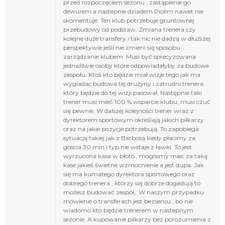
przed rozpoczęciem sezonu , zastąpienie go
dewurem a nastepnie dziadem Piolim nawet nie
skomentuje. Ten klub potrzebuje gruntownej
przebudowy od podstaw. Zmiana trenera czy
kolejne duże transfery i tak nic nie dadzą w dłuższej
perspektywie jeśli nie zmieni się sposobu
zarządzanie klubem. Musi być sprecyzowana
jedna/dwie osoby które odpowiadałyby za budowe
zespołu. Ktoś kto będzie miał wizje tego jak ma
wygladac budowa tej drużyny i zatrudni trenera
który będzie do tej wizji pasował, Następnie taki
trener musi mieć 100 % wsparcie klubu, musi czuć
się pewnie. W dalszej kolejności trener wraz z
dyrektorem sportowym określają jakich piłkarzy
oraz na jakie pozycje potrzebują. To zapobiega
sytuacją takiej jak z Barbosą kiedy płacimy za
goscia 30 mln i typ nie wstaje z ławki. To jest
wyrzucona kasa w błoto , moglismy miec za taką
kase jakieś świetne wzmocnienie a jest dupa. Jak
się ma kumatego dyrektora sportowego oraz
dobrego trenera , którzy się dobrze dogadują to
możesz budować zespół,. W naszym przypadku
mówienie o transferach jest bezsensu , bo nie
wiadomo kto będzie trenerem w nastepnym
sezonie. A kupowanie pilkarzy bez porozumienia z