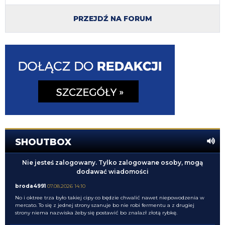
PRZEJDŹ NA FORUM
SHOUTBOX
Nie jesteś zalogowany. Tylko zalogowane osoby, mogą
dodawać wiadomości
broda4991
07.08.2026 14:10
No i oktree trza było takiej cipy co będzie chwalić nawet niepowodzenia w
mercato. To się z jednej strony szanuje bo nie robi fermentu a z drugiej
strony niema nazwiska żeby się postawić bo znalazł złotą rybkę.