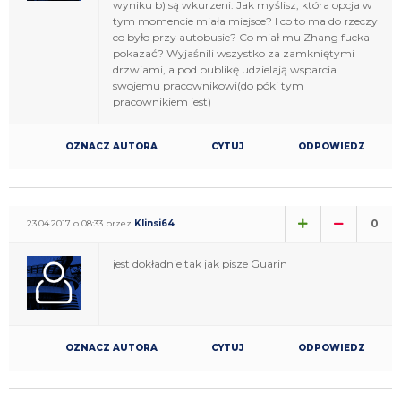
wyniku b) są wkurzeni. Jak myślisz, która opcja w
tym momencie miała miejsce? I co to ma do rzeczy
co było przy autobusie? Co miał mu Zhang fucka
pokazać? Wyjaśnili wszystko za zamkniętymi
drzwiami, a pod publikę udzielają wsparcia
swojemu pracownikowi(do póki tym
pracownikiem jest)
OZNACZ AUTORA
CYTUJ
ODPOWIEDZ
0
23.04.2017 o 08:33 przez
Klinsi64
jest dokładnie tak jak pisze Guarin
OZNACZ AUTORA
CYTUJ
ODPOWIEDZ