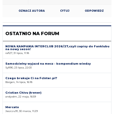
OZNACZ AUTORA
CYTUJ
ODPOWIEDZ
OSTATNIO NA FORUM
NOWA KAMPANIA INTERCLUB 2026/27,czyli zapisy do Fanklubu
na nowy sezon!
rafi27, 31 lipca, 11:18
Samodzielny wyjazd na mecz - kompendium wiedzy
SyR90, 23 lipca, 22:03
Czego brakuje Ci na FcInter.pl?
Borgen, 14 lipca, 16:18
Cristian Chivu (trener)
andyvdm, 22 maja, 16:59
Mercato
Jaszczu91, 30 marca, 11:29