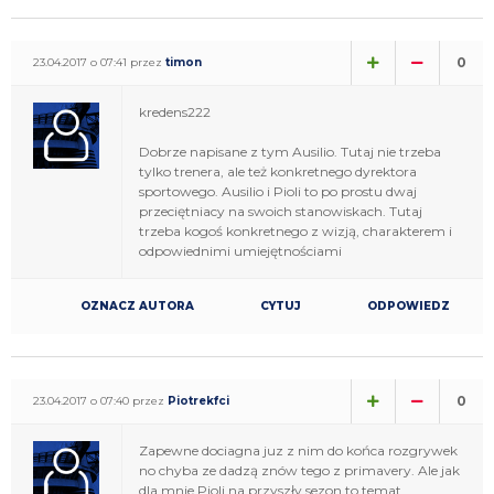
0
23.04.2017 o 07:41 przez
timon
kredens222
Dobrze napisane z tym Ausilio. Tutaj nie trzeba
tylko trenera, ale też konkretnego dyrektora
sportowego. Ausilio i Pioli to po prostu dwaj
przeciętniacy na swoich stanowiskach. Tutaj
trzeba kogoś konkretnego z wizją, charakterem i
odpowiednimi umiejętnościami
OZNACZ AUTORA
CYTUJ
ODPOWIEDZ
0
23.04.2017 o 07:40 przez
Piotrekfci
Zapewne dociagna juz z nim do końca rozgrywek
no chyba ze dadzą znów tego z primavery. Ale jak
dla mnie Pioli na przyszły sezon to temat