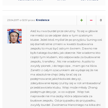
0
23.04.2017 o 02:51 przez
Kredence
Ależ ku rwa burdel prze okrutny. To się w głowie
nie mieści co sie odpier dala w tym szalonym
klubie. Jeżeli ktoś myślał że po przyjściu Suning coś
się diametralnie zmieni w kwestii budowania
zespołu to musi być ostrym świrem. Dawno nie
było takiego burdelu jak obecnie. Nie wiadomo kto
rządzi tym klubem, kto odpowiada za budowanie
zespołu, transfery , Nic nie wiadomo. Ausilio to
zwykły pionek ,i do tego cipa , mam go na liścia.
Zanetti z całym szacunkiem ale wydaje się że nie
ma absolutnie chęci żeby brać się za
podejmowanie jakichkolwiek decyzji ,
zdecydowanie lepiej czuł by się w roli ambasadora/
przedstawiciela klubu. Więc może młody Zhang
podejmuje decyzje , w co wątpie . Więc tak
naprawde nie ma osoby która odpowiada za
budowe zespołu. Od przypadku do przypadku,
zwykły burdel. Zwolnienia Manciniego na kilka dni