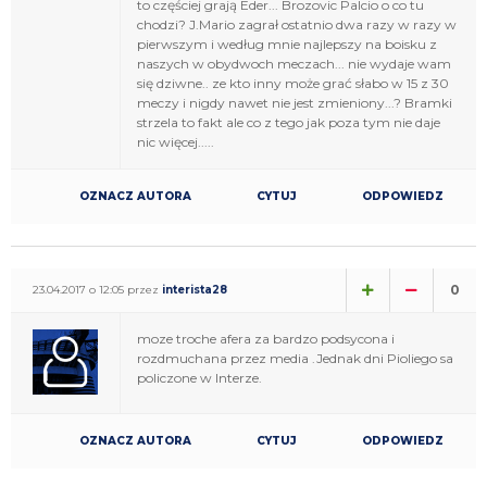
to częściej grają Eder... Brozovic Palcio o co tu
chodzi? J.Mario zagrał ostatnio dwa razy w razy w
pierwszym i według mnie najlepszy na boisku z
naszych w obydwoch meczach... nie wydaje wam
się dziwne.. ze kto inny może grać słabo w 15 z 30
meczy i nigdy nawet nie jest zmieniony...? Bramki
strzela to fakt ale co z tego jak poza tym nie daje
nic więcej.....
OZNACZ AUTORA
CYTUJ
ODPOWIEDZ
0
23.04.2017 o 12:05 przez
interista28
moze troche afera za bardzo podsycona i
rozdmuchana przez media .Jednak dni Pioliego sa
policzone w Interze.
OZNACZ AUTORA
CYTUJ
ODPOWIEDZ