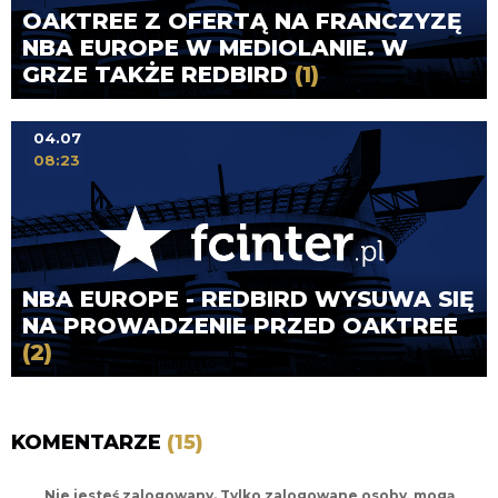
OAKTREE Z OFERTĄ NA FRANCZYZĘ
NBA EUROPE W MEDIOLANIE. W
GRZE TAKŻE REDBIRD
(1)
04.07
08:23
NBA EUROPE - REDBIRD WYSUWA SIĘ
NA PROWADZENIE PRZED OAKTREE
(2)
KOMENTARZE
(15)
Nie jesteś zalogowany. Tylko zalogowane osoby, mogą