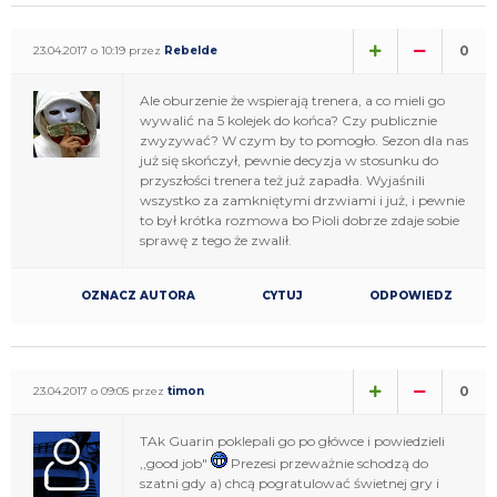
0
23.04.2017 o 10:19 przez
Rebelde
Ale oburzenie że wspierają trenera, a co mieli go
wywalić na 5 kolejek do końca? Czy publicznie
zwyzywać? W czym by to pomogło. Sezon dla nas
już się skończył, pewnie decyzja w stosunku do
przyszłości trenera też już zapadła. Wyjaśnili
wszystko za zamkniętymi drzwiami i już, i pewnie
to był krótka rozmowa bo Pioli dobrze zdaje sobie
sprawę z tego że zwalił.
OZNACZ AUTORA
CYTUJ
ODPOWIEDZ
0
23.04.2017 o 09:05 przez
timon
TAk Guarin poklepali go po główce i powiedzieli
,,good job"
Prezesi przeważnie schodzą do
szatni gdy a) chcą pogratulować świetnej gry i