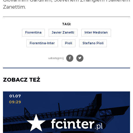
Zanettim.
TAGI:
Fiorentina
Javier Zanetti
Inter Mediolan
Fiorentina-Inter
Pioli
Stefano Pioli
udostępnij
ZOBACZ TEŻ
01.07
09:29