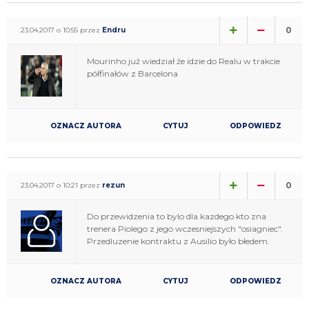
0
23.04.2017 o 10:55 przez
Endru
Mourinho już wiedział że idzie do Realu w trakcie
półfinałów z Barcelona
OZNACZ AUTORA
CYTUJ
ODPOWIEDZ
0
23.04.2017 o 10:21 przez
rezun
Do przewidzenia to bylo dla kazdego kto zna
trenera Piolego z jego wczesniejszych "osiagniec".
Przedluzenie kontraktu z Ausilio było błedem.
OZNACZ AUTORA
CYTUJ
ODPOWIEDZ