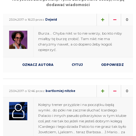
dodawać wiadomości
0
23.04.2017 o 16:23 przez
Dejwid
Burza... Chyba nikt w to nie wierzy, bo kto niby
miałby tę burzę zrobić. Tam nikt nie ma
charyzmy nawet, a co dopiero żeby kogoś
opieprzyć.
OZNACZ AUTORA
CYTUJ
ODPOWIEDZ
0
23.04.2017 o 12:46 przez
bartlomiej-nitzke
Kolejny trener przyjdzie i na początku będą
wyniki.. do póki nie zacznie słuchać Icardiego
Palacio i innych pseudo pilkarzykow w tym klubie
coś jest nie tak bo jeżeli nie jesteś dobrym kolegą
ICardiego i tego dziada Palcio to nie grasz tak było
Jovetciem, Ljalicem... teraz Barbosa... J.Mario... za