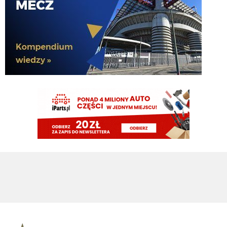
Nerazzurro90
07.08.2026 13:32
skad cena 55 mln euro, tak z ciekawosci
jaszczomb
07.08.2026 13:32
bo obaj sie psami okazali
jaszczomb
07.08.2026 13:31
jak juz w
siano to lepiej w
40 niz 55
jaszczomb
07.08.2026 13:30
dokl, lookman za 55 mln to bylby turbo trasnfer
Nerazzurro90
07.08.2026 13:30
przeciez nawet nie zamierzalem byc zlosliwy
Nerazzurro90
07.08.2026 13:30
Ale nie przejmuj sie, wpadki sie zdarzają każdemu.
jaszczomb
07.08.2026 13:29
conajmniej 120