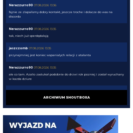
Nerazzurro90
07.08.2026 13:36
fajnie ze zlapalismy dobry kontakt, jeszcze troche i dolacze do was na
discorda
Nerazzurro90
07.08.2026 13:35
tak, niech już sperdqdalają
jaszczomb
07.08.2026 13:35
przynajmniej jest koniec wspanialych relacji z atalanta
Nerazzurro90
07.08.2026 13:35
ale co tam. Azalio zastukał podobnie do drzwi rok pozniej i został wyruchany
w kazda dziure
Nerazzurro90
07.08.2026 13:34
ARCHIWUM SHOUTBOXA
tego nigdy sie nie dowiemy. Wedlug mediow to pedały z bergamo nawet nie
raczyly odpowiedzieć
jaszczomb
07.08.2026 13:33
50 zostalo odrzucone (wg mediow)