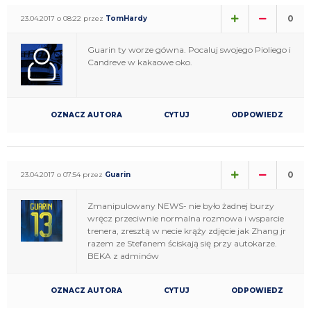
0
23.04.2017 o 08:22 przez
TomHardy
Guarin ty worze gówna. Pocaluj swojego Pioliego i
Candreve w kakaowe oko.
OZNACZ AUTORA
CYTUJ
ODPOWIEDZ
0
23.04.2017 o 07:54 przez
Guarin
Zmanipulowany NEWS- nie było żadnej burzy
wręcz przeciwnie normalna rozmowa i wsparcie
trenera, zresztą w necie krąży zdjęcie jak Zhang jr
razem ze Stefanem ściskają się przy autokarze.
BEKA z adminów
OZNACZ AUTORA
CYTUJ
ODPOWIEDZ