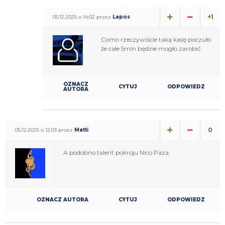
+1
05.12.2025 o 14:02 przez
Lapos
Como rzeczywiście taką kasę poczuło
że całe 5mln będzie mogło zarobić
OZNACZ
CYTUJ
ODPOWIEDZ
AUTORA
0
05.12.2025 o 12:03 przez
Matti
A podobno talent pokroju Nico Paza.
OZNACZ AUTORA
CYTUJ
ODPOWIEDZ