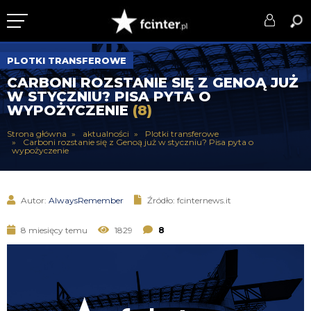
KLUB
PLOTKI TRANSFEROWE
CARBONI ROZSTANIE SIĘ Z GENOĄ JUŻ
DRUŻYNA
W STYCZNIU? PISA PYTA O
WYPOŻYCZENIE
(8)
SERIE A
Strona główna
aktualności
Plotki transferowe
Carboni rozstanie się z Genoą już w styczniu? Pisa pyta o
PUCHARY
wypożyczenie
DLA TIFOSICH
Autor:
AlwaysRemember
Źródło: fcinternews.it
SERWIS
8 miesięcy temu
1829
8