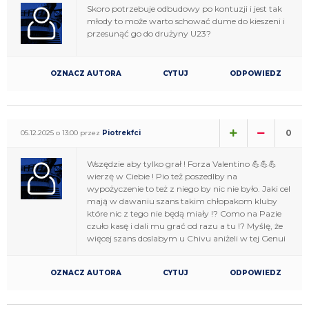
Skoro potrzebuje odbudowy po kontuzji i jest tak
młody to może warto schować dume do kieszeni i
przesunąć go do drużyny U23?
OZNACZ AUTORA
CYTUJ
ODPOWIEDZ
0
05.12.2025 o 13:00 przez
Piotrekfci
Wszędzie aby tylko grał ! Forza Valentino 💪💪💪
wierzę w Ciebie ! Pio też poszedlby na
wypożyczenie to też z niego by nic nie było. Jaki cel
mają w dawaniu szans takim chłopakom kluby
które nic z tego nie będą miały !? Como na Pazie
czuło kasę i dali mu grać od razu a tu !? Myślę, że
więcej szans doslabym u Chivu aniżeli w tej Genui
OZNACZ AUTORA
CYTUJ
ODPOWIEDZ