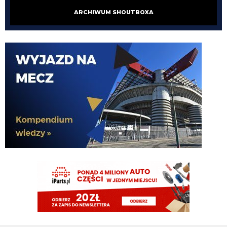
ARCHIWUM SHOUTBOXA
HB
09.08.2026 15:25
tak się robi mercato
HB
09.08.2026 15:25
zatem Inter > Roma
HB
09.08.2026 15:19
Pavard to na pewno lepszy piłkarz niż prymityw Molina
Xucatlan
09.08.2026 15:13
Jednak nie wierzę, że ktoś się na taki ruch zdecyduje. Tu potrzeba byłoby
sporej odwagi i olbrzymiego autorytetu, bo wątpię, że Barella łatwo
przyjąłby taką rolę. Przesunięcie ze środka pola na wahadło, to jednak spora
'degradacja'.
Xucatlan
09.08.2026 15:12
Teoretycznie tak. W dwóch pierwszych sezonach za Szymka Barella mocno
był przyklejony do prawej strony i w konstrukcji grał jako prawy pomocnik.
Tifosinho
09.08.2026 15:10
Będzie Cancelo 😈