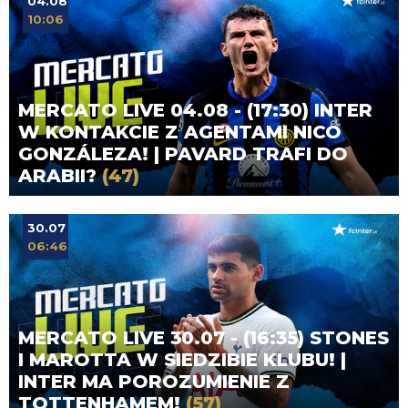
04.08
10:06
MERCATO LIVE 04.08 - (17:30) INTER
W KONTAKCIE Z AGENTAMI NICO
GONZÁLEZA! | PAVARD TRAFI DO
ARABII?
(47)
30.07
06:46
MERCATO LIVE 30.07 - (16:35) STONES
I MAROTTA W SIEDZIBIE KLUBU! |
INTER MA POROZUMIENIE Z
TOTTENHAMEM!
(57)