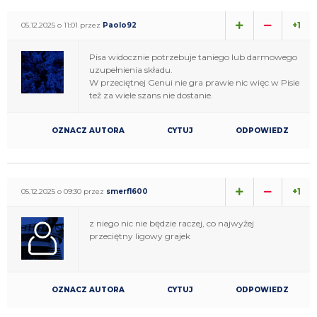
+1
05.12.2025 o 11:01 przez
Paolo92
Pisa widocznie potrzebuje taniego lub darmowego
uzupełnienia składu.
W przeciętnej Genui nie gra prawie nic więc w Pisie
też za wiele szans nie dostanie.
OZNACZ AUTORA
CYTUJ
ODPOWIEDZ
+1
05.12.2025 o 09:30 przez
smerf1600
z niego nic nie będzie raczej, co najwyżej
przeciętny ligowy grajek
OZNACZ AUTORA
CYTUJ
ODPOWIEDZ