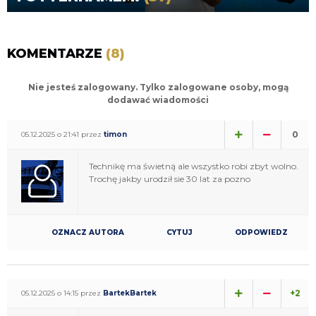
KOMENTARZE
(8)
Nie jesteś zalogowany. Tylko zalogowane osoby, mogą
dodawać wiadomości
0
05.12.2025 o 21:41 przez
timon
Technikę ma świetną ale wszystko robi zbyt wolno.
Trochę jakby urodził sie 30 lat za pozno
OZNACZ AUTORA
CYTUJ
ODPOWIEDZ
+2
05.12.2025 o 14:15 przez
BartekBartek