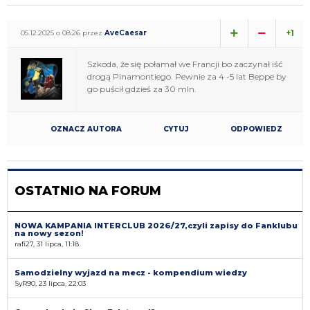
+1
05.12.2025 o 08:26 przez
AveCaesar
Szkoda, że się połamał we Francji bo zaczynał iść
drogą Pinamontiego. Pewnie za 4 -5 lat Beppe by
go puścił gdzieś za 30 mln.
OZNACZ AUTORA
CYTUJ
ODPOWIEDZ
OSTATNIO NA FORUM
NOWA KAMPANIA INTERCLUB 2026/27,czyli zapisy do Fanklubu
na nowy sezon!
rafi27, 31 lipca, 11:18
Samodzielny wyjazd na mecz - kompendium wiedzy
SyR90, 23 lipca, 22:03