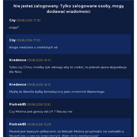
Nie jesteś zalogowany. Tylko zalogowane osoby, mogą
dodawać wiadomości
Cny
09.08.2026 17:30
sroga*
Cny
09.08.2026 17:30
droga niedziela u niektórych xd
Kredence
09.08.2026 16:14
Tylko czy Chivu miałby tyle odwagi aby to zrobić, to jednak spora degradacja
dla Nico
Kredence
09.08.2026 16:13
Myślę że Barella byłby fantastyczny jako zmiennik Bastoniego
Piotrek85
09.08.2026 15:30
Czy Molina jest gorszy od LH ? Raczej nie
Piotrek85
09.08.2026 15:29
Pavard jest lepszym piłkarzem ,to fakt,ale Molina przychodzi na wahadło a
Pavard gra u nas na innej pozycji. Więc co tu porównywać.