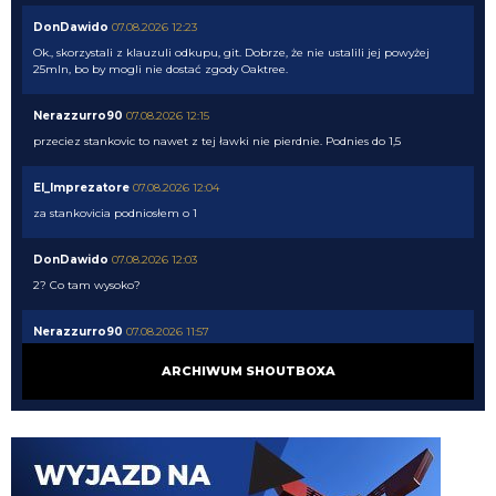
DonDawido
07.08.2026 12:23
Ok., skorzystali z klauzuli odkupu, git. Dobrze, że nie ustalili jej powyżej
25mln, bo by mogli nie dostać zgody Oaktree.
Nerazzurro90
07.08.2026 12:15
przeciez stankovic to nawet z tej ławki nie pierdnie. Podnies do 1,5
El_Imprezatore
07.08.2026 12:04
za stankovicia podniosłem o 1
DonDawido
07.08.2026 12:03
2? Co tam wysoko?
Nerazzurro90
07.08.2026 11:57
jeszcze lookman
ARCHIWUM SHOUTBOXA
Nerazzurro90
07.08.2026 11:57
Dobre
martins2000
07.08.2026 11:57