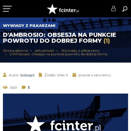
KLUB
WYWIADY Z PIŁKARZAMI
D'AMBROSIO: OBSESJA NA PUNKCIE
DRUŻYNA
POWROTU DO DOBREJ FORMY
(1)
SERIE A
Strona główna
aktualności
Wywiady z piłkarzami
D'Ambrosio: Obsesja na punkcie powrotu do dobrej formy
PUCHARY
DLA TIFOSICH
Autor:
bobogol
Źródło: inter.it
prawie 4 lata temu
SERWIS
1367
1