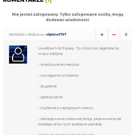
Nie jesteś zalogowany. Tylko zalogowane osoby, mogą
dodawać wiadomości
0
08.09.2022 o 18:06 przez
slipknot767
Uwielbiam te frazesy. To mityczne, legendarne,
wręcz biblijne:
- analizowanie meczów
- wyciąganie wniosków
- skupienie
- zjednoczenie
- myślenie o następnym meczu
- odnajdywanie własciwej drogi, poprawianie sie
każdego dnia i tym podobne pierdoły.
cenzor ile można tego słuchać?!