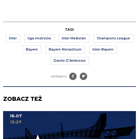
TAGI:
Inter
liga mistrzów
Inter Mediolan
Champions League
Bayern
Bayern Monachium
Inter-Bayern
Danilo D'Ambrosio
udostępnij
ZOBACZ TEŻ
16.07
13:27