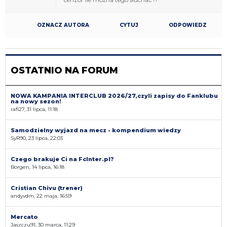
OZNACZ AUTORA
CYTUJ
ODPOWIEDZ
OSTATNIO NA FORUM
NOWA KAMPANIA INTERCLUB 2026/27,czyli zapisy do Fanklubu
na nowy sezon!
rafi27, 31 lipca, 11:18
Samodzielny wyjazd na mecz - kompendium wiedzy
SyR90, 23 lipca, 22:03
Czego brakuje Ci na FcInter.pl?
Borgen, 14 lipca, 16:18
Cristian Chivu (trener)
andyvdm, 22 maja, 16:59
Mercato
Jaszczu91, 30 marca, 11:29