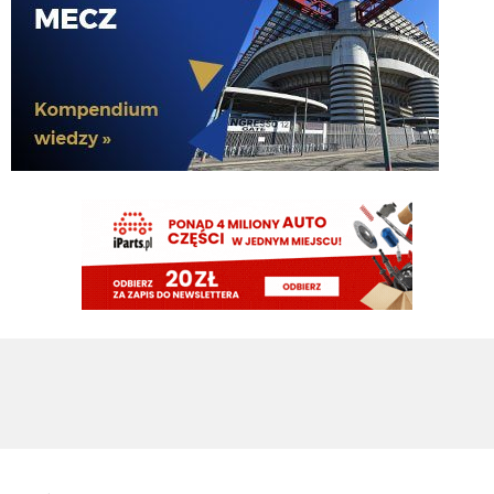
https://pbs.twimg.com/media/HPEcGmNWoAABFvw?
format=jpg&name=large
El_Imprezatore
07.08.2026 11:54
2
Nerazzurro90
07.08.2026 11:54
Inter chce 30 baniek za Frattesiego czy oni są normalni?
Nerazzurro90
07.08.2026 11:53
Fcinter bez cny bedzie lepszym portalem nie oszukujmy siem
DonDawido
07.08.2026 11:52
1-10 poproszę.
Nerazzurro90
07.08.2026 11:52
Cny usuwa konto, bo Romero nie przyszedl tak?
El_Imprezatore
07.08.2026 11:52
a w jakiej skali ma być ta ocena