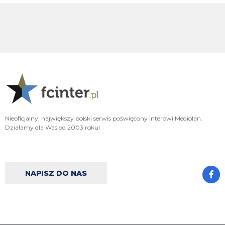
Adriano_forever
07.08.2026 18:29
don korleone polskiej kibolki
Adriano_forever
07.08.2026 18:29
typ jest odklejony
Oleeks
07.08.2026 18:28
Wiem, że on tutaj coś pisał, pewnie ma w zwyczaju też czytać i pompować
sobie ego na każdą wspominkę o nim xD Żałosny typek
Oleeks
07.08.2026 18:27
Nieoficjalny, największy polski serwis poświęcony Interowi Mediolan.
Ooo Bartman zjebus mnie zbanował za to, że nazwałem czczonego przez
Działamy dla Was od 2003 roku!
niego w poście wspominkowym faszola z Lazio - Fabrizio Piscittelego
Claudio
07.08.2026 17:11
https://www.elevensports.pl/pakiety
jakby ktoś myślał o zakupie to znowu
jest promocja
NAPISZ DO NAS
martins2000
07.08.2026 16:21
Lucumi ustalił z Juventusem 5-letni kontrakt wart 2,5 mln € rocznie.
Nottingham oferuje mu 3,5 mln, ale Kolumbijczyk preferuje Juventus.
Bologna póki co odrzuciła ofertę w wysokości 17 mln €. Juve chce się
dogadać na kwotę poniżej 25 mln. [Schira]