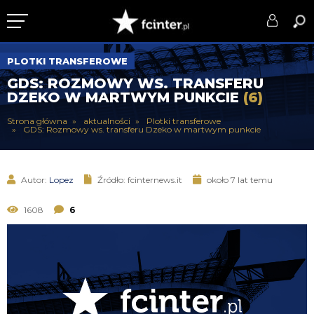
KLUB
PLOTKI TRANSFEROWE
GDS: ROZMOWY WS. TRANSFERU
DRUŻYNA
DZEKO W MARTWYM PUNKCIE
(6)
SERIE A
Strona główna
aktualności
Plotki transferowe
GDS: Rozmowy ws. transferu Dzeko w martwym punkcie
PUCHARY
DLA TIFOSICH
Autor:
Lopez
Źródło: fcinternews.it
około 7 lat temu
SERWIS
1608
6