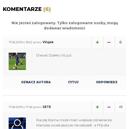
KOMENTARZE
(6)
Nie jesteś zalogowany. Tylko zalogowane osoby, mogą
dodawać wiadomości
0
17.06.2019 o 18:22 przez
VVujek
Dawac Dzeko i to już
OZNACZ AUTORA
CYTUJ
ODPOWIEDZ
+1
17.06.2019 o 17:46 przez
SETE
Raczej Roma może mieć większe ciśnienie bo
Manolas wcale jeszcze nie odszedł , a FFp dla