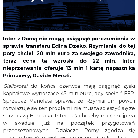
Inter z Romą nie mogą osiągnąć porozumienia w
sprawie transferu Edina Dzeko. Rzymianie do tej
pory chcieli 20 mln euro za swojego zawodnika,
teraz cena ta wzrosła do 22 mln. Inter
nieprzerwanie oferuje 13 mln i kartę napastnika
Primavery, Davide Meroli.
Giallorossi
do końca czerwca mają osiągnąć zyski
kapitałowe wynoszące 45 mln euro, aby spełnić FFP.
Sprzedaż Manolasa sprawia, że Rzymianom powoli
rozwiązuje się ten problem i nie muszą spieszyć się ze
sprzedażą Bośniaka. Inter zaś chciałby mieć snajpera
w składzie już na początek przygotowań
przedsezonowych. Działacze Romy zgodzą się
zaakceptować nawet wspomniane 13 mln, ale pod