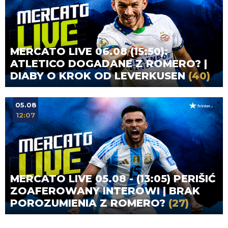
MERCATO LIVE 06.08 (15:50):
ATLETICO DOGADANE Z ROMERO? |
DIABY O KROK OD LEVERKUSEN
(40)
05.08
12:07
MERCATO LIVE 05.08 - (13:05) PERIŠIĆ
ZOAFEROWANY INTEROWI | BRAK
POROZUMIENIA Z ROMERO?
(27)