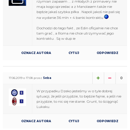
rzymian zapasem ... z młodych z primavery nie
maja kogo sprzedac a z Manolasem także nie
będzie jakaś szybka piłka . Napoli jakoś nie pali się
na wydanie 36 mln + 4 banki kontraktu
Dochodzi do tego fakt , ze Edin oficjalnie nie chce
tam grać , a Roma nie chce utrzymywać jego
kontraktu . Są w dup ie
OZNACZ AUTORA
CYTUJ
ODPOWIEDZ
0
17.06.2019 o 17:08 przez
Seba
W przypadku Dzeko jesteśmy w o tyle dobrej
sytuacji, że jeśli przyjdzie, to będzie fajnie, a jeśli nie
przyjdzie, to nic się nie stanie. Grunt, to ściągnąć
Lukaku.
OZNACZ AUTORA
CYTUJ
ODPOWIEDZ