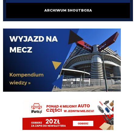
Nerazzurro90
07.08.2026 19:42
ARCHIWUM SHOUTBOXA
Botmon publicznie czci zmarlego bandyte piscitelliego brak slow obraz
nedzy i rozpaczy
G3nesis
07.08.2026 19:15
Jak tam Adriano, co słychać
G3nesis
07.08.2026 19:15
Hehe 😁
FENDI_SOSA
07.08.2026 18:56
Adriano ty already dead a nie forever he xd
FENDI_SOSA
07.08.2026 18:56
Oleeks ciśnij go he
Adriano_forever
07.08.2026 18:30
mnie też zbanował za danie reakcji haha na jego ostatnie stanowisko które
było ostatnie ostatnim ostatniejsze i najostatniejsze