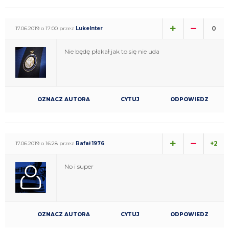
0
17.06.2019 o 17:00 przez
LukeInter
Nie będę płakał jak to się nie uda
OZNACZ AUTORA
CYTUJ
ODPOWIEDZ
+2
17.06.2019 o 16:28 przez
Rafał 1976
No i super
OZNACZ AUTORA
CYTUJ
ODPOWIEDZ