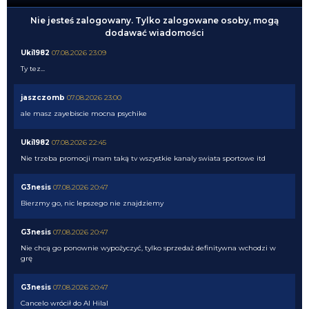
Nie jesteś zalogowany. Tylko zalogowane osoby, mogą
dodawać wiadomości
Uki1982
07.08.2026 23:09
Ty tez...
jaszczomb
07.08.2026 23:00
ale masz zayebiscie mocna psychike
Uki1982
07.08.2026 22:45
Nie trzeba promocji mam taką tv wszystkie kanaly swiata sportowe itd
G3nesis
07.08.2026 20:47
Bierzmy go, nic lepszego nie znajdziemy
G3nesis
07.08.2026 20:47
Nie chcą go ponownie wypożyczyć, tylko sprzedaż definitywna wchodzi w
grę
G3nesis
07.08.2026 20:47
Cancelo wrócił do Al Hilal