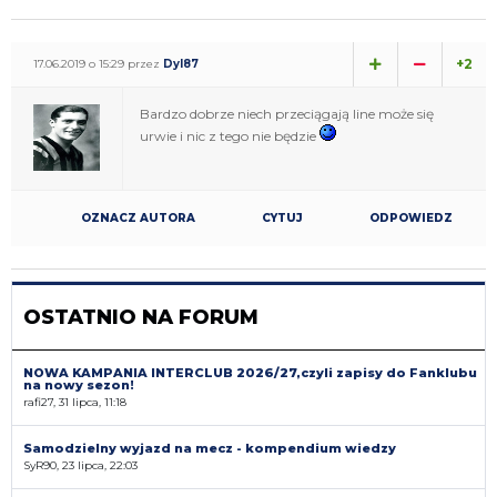
+2
17.06.2019 o 15:29 przez
Dyl87
Bardzo dobrze niech przeciągają line może się
urwie i nic z tego nie będzie
OZNACZ AUTORA
CYTUJ
ODPOWIEDZ
OSTATNIO NA FORUM
NOWA KAMPANIA INTERCLUB 2026/27,czyli zapisy do Fanklubu
na nowy sezon!
rafi27, 31 lipca, 11:18
Samodzielny wyjazd na mecz - kompendium wiedzy
SyR90, 23 lipca, 22:03