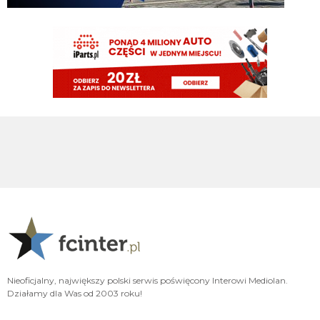
Claudio
06.08.2026 19:21
Argentynskie media: Romero blisko Atletico.
Rebelde
06.08.2026 18:51
A do obrony ściągną Ostigarda z Genoa i będą wmawiać że Stones to od
poczatku był kupowany do pierwszego składu, bo jest wybitny
Rebelde
06.08.2026 18:50
zaraz napiszą że te 40mln "zaoszczędzone" na Romero to zostanie
zainwestowane w Jonesa.... Oczywiście najpierw musi odejść Frattesi i Asllani
G3nesis
06.08.2026 18:47
Kapelutek michellaga jeszcze tu zagląda?
Klinsi64
06.08.2026 18:23
o ile sytuacje z Palestrą można usprawiedliwić,Khalaili to chore wymogi
CONI tak sytuacja z Romero to kompro potężne
Cyrax
06.08.2026 18:04
Nieoficjalny, największy polski serwis poświęcony Interowi Mediolan.
Strona ostatnio śmiga niczym Inter na rynku transferowym
Działamy dla Was od 2003 roku!
Cny
06.08.2026 17:26