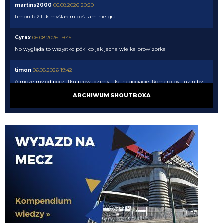
martins2000
06.08.2026 20:20
timon też tak myślałem coś tam nie gra..
Cyrax
06.08.2026 19:45
No wygląda to wszystko póki co jak jedna wielka prowizorka
timon
06.08.2026 19:42
A moze my od poczatku prowadzimy fake negocjacje. Romero byl juz niby
dogadanu, niby problemem nie bylo 40 mln tylko prowizje, dogadali
ARCHIWUM SHOUTBOXA
prowizje to nagle jednak trzeba sprzedac. Pewnie gdyby Chelsea nie weszla
po Palestre to bagle by sie okazalo, ze w sumie to musimy Asllaniego
najpierw sprzedac
Cyrax
06.08.2026 19:37
Bekowe te doniesienia i całe mercato. Po fiasku z Palestrą: "Pieniądze
zostaną zainwestowane w klasowego obrońcę". Teraz podają, że Romero
blisko Ateltico i pojawiło się "Pieniądze zaoszczędzone na Romero zostaną
przeznaczone na Jonesa". Za tydzień zapewne "Pieniądze zaoszczędzone
na Dżonsie zostaną wydane zimą". To okienko póki co przebija wszystko
Claudio
06.08.2026 19:21
Oby tak blisko jak Palestra Interu