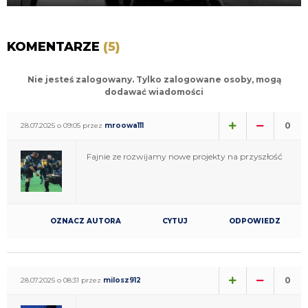
KOMENTARZE
(5)
Nie jesteś zalogowany. Tylko zalogowane osoby, mogą
dodawać wiadomości
0
28.07.2025 o 09:05 przez
mroowa111
Fajnie ze rozwijamy nowe projekty na przyszłość
OZNACZ AUTORA
CYTUJ
ODPOWIEDZ
0
28.07.2025 o 08:31 przez
milosz912