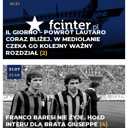
10:31
IL GIORNO – POWRÓT LAUTARO
CORAZ BLIŻEJ. W MEDIOLANIE
CZEKA GO KOLEJNY WAŻNY
ROZDZIAŁ
(2)
31.07
21:46
FRANCO BARESI NIE ŻYJE. HOŁD
INTERU DLA BRATA GIUSEPPE
(4)