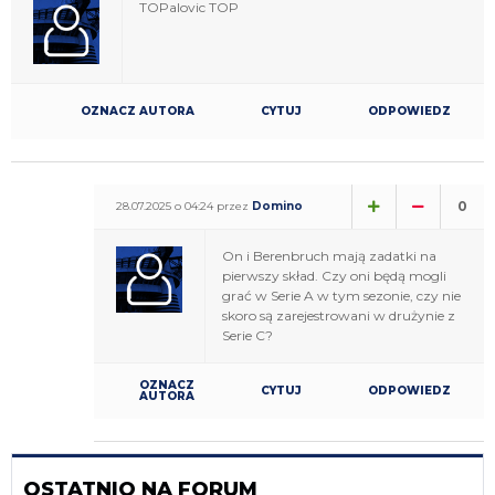
TOPalovic TOP
OZNACZ AUTORA
CYTUJ
ODPOWIEDZ
0
28.07.2025 o 04:24 przez
Domino
On i Berenbruch mają zadatki na
pierwszy skład. Czy oni będą mogli
grać w Serie A w tym sezonie, czy nie
skoro są zarejestrowani w drużynie z
Serie C?
OZNACZ
CYTUJ
ODPOWIEDZ
AUTORA
OSTATNIO NA FORUM