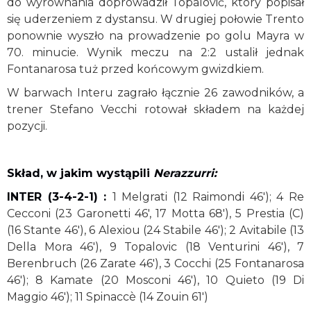
do wyrównania doprowadził Topalović, który popisał
się uderzeniem z dystansu. W drugiej połowie Trento
ponownie wyszło na prowadzenie po golu Mayra w
70. minucie. Wynik meczu na 2:2 ustalił jednak
Fontanarosa tuż przed końcowym gwizdkiem.
W barwach Interu zagrało łącznie 26 zawodników, a
trener Stefano Vecchi rotował składem na każdej
pozycji.
Skład, w jakim wystąpili
Nerazzurri:
INTER (3-4-2-1) :
1 Melgrati (12 Raimondi 46'); 4 Re
Cecconi (23 Garonetti 46', 17 Motta 68'), 5 Prestia (C)
(16 Stante 46'), 6 Alexiou (24 Stabile 46'); 2 Avitabile (13
Della Mora 46'), 9 Topalovic (18 Venturini 46'), 7
Berenbruch (26 Zarate 46'), 3 Cocchi (25 Fontanarosa
46'); 8 Kamate (20 Mosconi 46'), 10 Quieto (19 Di
Maggio 46'); 11 Spinaccè (14 Zouin 61')