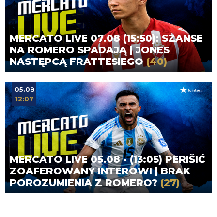
MERCATO LIVE 07.08 (15:50): SZANSE
NA ROMERO SPADAJĄ | JONES
NASTĘPCĄ FRATTESIEGO
(40)
05.08
12:07
MERCATO LIVE 05.08 - (13:05) PERIŠIĆ
ZOAFEROWANY INTEROWI | BRAK
POROZUMIENIA Z ROMERO?
(27)