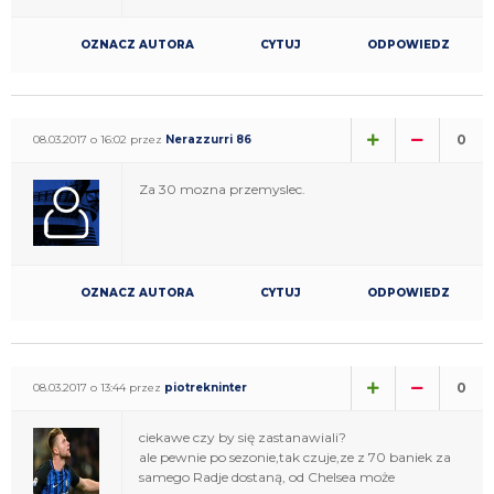
OZNACZ AUTORA
CYTUJ
ODPOWIEDZ
0
08.03.2017 o 16:02 przez
Nerazzurri 86
Za 30 mozna przemyslec.
OZNACZ AUTORA
CYTUJ
ODPOWIEDZ
0
08.03.2017 o 13:44 przez
piotrekninter
ciekawe czy by się zastanawiali?
ale pewnie po sezonie,tak czuje,ze z 70 baniek za
samego Radje dostaną, od Chelsea może