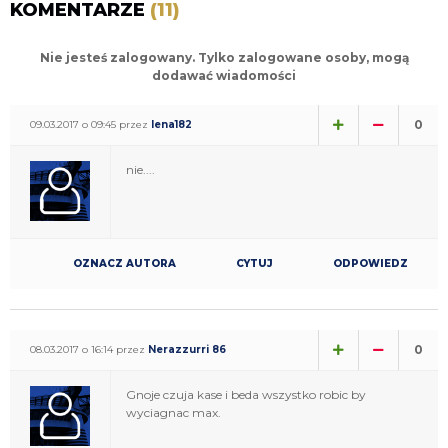
KOMENTARZE
(11)
Nie jesteś zalogowany. Tylko zalogowane osoby, mogą
dodawać wiadomości
0
09.03.2017 o 09:45 przez
lena182
nie....
OZNACZ AUTORA
CYTUJ
ODPOWIEDZ
0
08.03.2017 o 16:14 przez
Nerazzurri 86
Gnoje czuja kase i beda wszystko robic by
wyciagnac max.