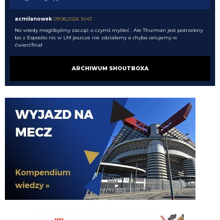
acmilanowek
09.08.2026 10:47
No wtedy moglibyśmy zacząć o czymś myśleć . Ale Thurman jest potrzebny
bo z Esposito nic w LM jeszcze nie zdziałamy a chyba celujemy w
ćwierćfinał
Nerazzurro90
09.08.2026 10:16
ARCHIWUM SHOUTBOXA
dalej nie chce mi sie zglebiac
Nerazzurro90
09.08.2026 10:16
Mordo, tak na szybko to Pavard, Henrique, Frattesi, Thuram won
Nerazzurro90
09.08.2026 10:16
acmilanowek 09.08.2026 10:02 a co w tej chwili oprocz wahadla nam trzeba
? po Lm nie idziemy z pustymi kieszeniami a we Wloszech wciaz bedziemy
miec najlepszy sklad.
timon
09.08.2026 10:10
Wiec uwazam, ze i tak to co mamy teraz, mimo balaganu, to i tak progres w
stosunku do trzech ostatnich lat Suning
timon
09.08.2026 10:06