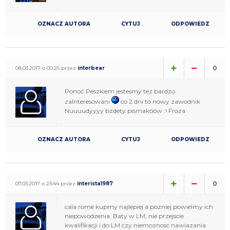
OZNACZ AUTORA
CYTUJ
ODPOWIEDZ
0
08.03.2017 o 00:25 przez
interbear
Ponoć Peszkiem jestesmy tez bardzo
zaInteresowani
co 2 dni to nowy zawodnik
Nuuuudyyyy bzdety pismakóów :! Froza
OZNACZ AUTORA
CYTUJ
ODPOWIEDZ
0
07.03.2017 o 23:44 przez
interista1987
cala rome kupmy najlepiej a pozniej powielmy ich
niepowodzenia. Baty w LM, nie przejscie
kwalifikacji i do LM czy niemoznosc nawiazania