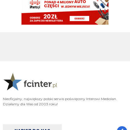
Przypominam, ze Suning szukalo kogokolwiek kto da kredyt zeby nie stracic
klubu, wiec koszt obslugi dlugu wynosilby pewnie 60-70 mln rocznie
timon
09.08.2026 10:04
Zawsze to jakis plus
timon
09.08.2026 10:04
Orzeł Mercato kiepsko ale przynajmniej nie musielismy sprzedac Bastoniego
do konca czerwca zeby wyjsc na zero
acmilanowek
09.08.2026 10:02
a co w tej chwili oprocz wahadla nam trzeba ? po Lm nie idziemy z pustymi
kieszeniami a we Wloszech wciaz bedziemy miec najlepszy sklad.
Xucatlan
09.08.2026 09:48
Nasze saldo na tę chwilę to 14 mln na minusie. To o jedynie 2 mln więcej niż
Genoa, czy Venezia. Nawet Parma więcej zainwestowała w transfery.
Nieoficjalny, największy polski serwis poświęcony Interowi Mediolan.
Działamy dla Was od 2003 roku!
Xucatlan
09.08.2026 09:42
Ja to przypuszczam, że gdybyśmy mieli całkiem nowy zarząd bez ludzi
takich jak Zanrtti, Ausilio czy Marotta, którzy rozumieją klub, nie tylko
cyferki, to nawet Stankovica byśmy nie mieli.