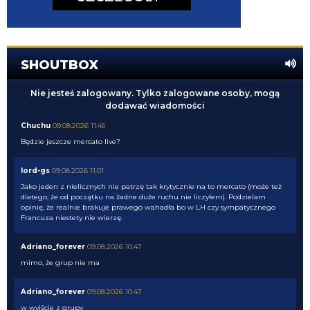
SHOUTBOX
Nie jesteś zalogowany. Tylko zalogowane osoby, mogą
dodawać wiadomości
Chuchu
09.08.2026 11:45
Będzie jeszcze mercato live?
lord-gs
09.08.2026 11:01
Jako jeden z nielicznych nie patrzę tak krytycznie na to mercato (może też
dlatego, że od początku na żadne duże ruchu nie liczyłem). Podzielam
opinię, że realnie brakuje prawego wahadła bo w LH czy sympatycznego
Francuza niestety nie wierzę.
Adriano_forever
09.08.2026 10:47
mimo, że grup nie ma
Adriano_forever
09.08.2026 10:47
w wyjście z grupy