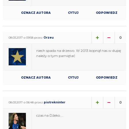
OZNACZ AUTORA
CYTUJ
ODPOWIEDZ
0
08.03.2017 o 09:58 przez
Orzeu
niech spada na drzewo. W 2013 kopnął nas w dupę
należy o tym pamiętać
OZNACZ AUTORA
CYTUJ
ODPOWIEDZ
0
08.03.2017 o 06:48 przez
piotrekninter
czas na Dżeko....