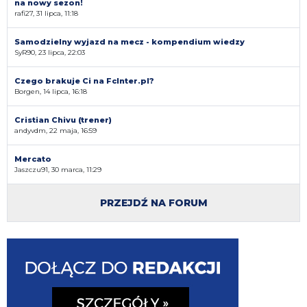
na nowy sezon!
rafi27, 31 lipca, 11:18
Samodzielny wyjazd na mecz - kompendium wiedzy
SyR90, 23 lipca, 22:03
Czego brakuje Ci na FcInter.pl?
Borgen, 14 lipca, 16:18
Cristian Chivu (trener)
andyvdm, 22 maja, 16:59
Mercato
Jaszczu91, 30 marca, 11:29
PRZEJDŹ NA FORUM