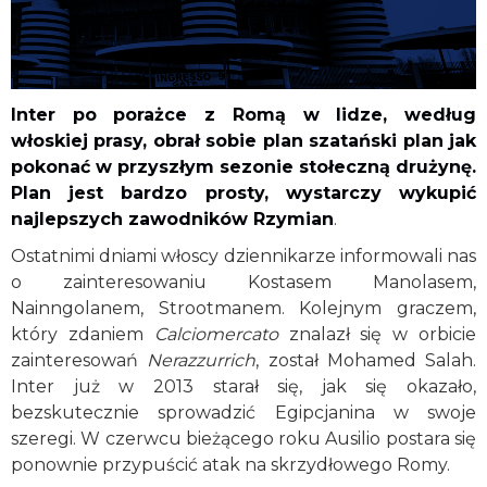
Inter po porażce z Romą w lidze, według
włoskiej prasy, obrał sobie plan szatański plan jak
pokonać w przyszłym sezonie stołeczną drużynę.
Plan jest bardzo prosty, wystarczy wykupić
najlepszych zawodników Rzymian
.
Ostatnimi dniami włoscy dziennikarze informowali nas
o zainteresowaniu Kostasem Manolasem,
Nainngolanem, Strootmanem. Kolejnym graczem,
który zdaniem
Calciomercato
znalazł się w orbicie
zainteresowań
Nerazzurrich
, został Mohamed Salah.
Inter już w 2013 starał się, jak się okazało,
bezskutecznie sprowadzić Egipcjanina w swoje
szeregi. W czerwcu bieżącego roku Ausilio postara się
ponownie przypuścić atak na skrzydłowego Romy.