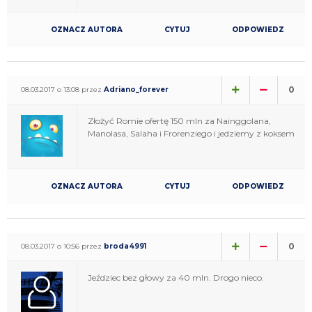
OZNACZ AUTORA
CYTUJ
ODPOWIEDZ
0
08.03.2017 o 13:08 przez
Adriano_forever
Złożyć Romie ofertę 150 mln za Nainggolana,
Manolasa, Salaha i Frorenziego i jedziemy z koksem
OZNACZ AUTORA
CYTUJ
ODPOWIEDZ
0
08.03.2017 o 10:56 przez
broda4991
Jeździec bez głowy za 40 mln. Drogo nieco.