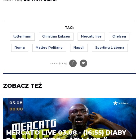
TAGI:
tottenham
Christian Eriksen
Mercato live
Chelsea
Roma
Matteo Politano
Napoli
Sporting Lizbona
udostępnij
ZOBACZ TEŻ
03.08
00:00
MERCATO LIVE 03.08 - (16:55) DIABY