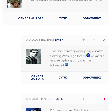
OZNACZ AUTORA
CYTUJ
ODPOWIEDZ
0
01.01.2020 o 13:37 przez
Dyl87
Emerson bardziej wpisuje się w nasza
filozofię Włoskiego Interu
w kadrze
jeszcze będą się zgrywać nasi
żołnierze !
OZNACZ
CYTUJ
ODPOWIEDZ
AUTORA
-1
01.01.2020 o 14:46 przez
SETE
Z Emersona taki Włoch jak z