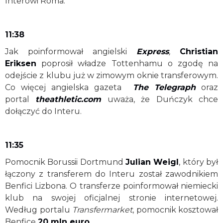
Interowi Roma.
11:38
Jak poinformował angielski
Express
,
Christian
Eriksen
poprosił władze Tottenhamu o zgodę na
odejście z klubu już w zimowym oknie transferowym.
Co więcej angielska gazeta
The Telegraph
oraz
portal
theathletic.com
uważa, że Duńczyk chce
dołączyć do Interu.
11:35
Pomocnik Borussii Dortmund
Julian Weigl
, który był
łączony z transferem do Interu został zawodnikiem
Benfici Lizbona. O transferze poinformował niemiecki
klub na swojej oficjalnej stronie internetowej.
Według portalu
Transfermarket
, pomocnik kosztował
Benficę
20 mln euro
.