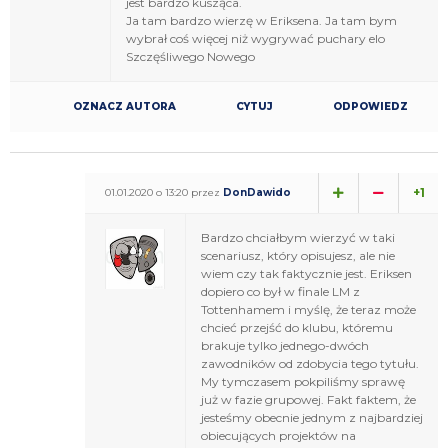
jest bardzo kusząca.
Ja tam bardzo wierzę w Eriksena. Ja tam bym
wybrał coś więcej niż wygrywać puchary elo
Szczęśliwego Nowego
OZNACZ AUTORA
CYTUJ
ODPOWIEDZ
+1
01.01.2020 o 13:20 przez
DonDawido
Bardzo chciałbym wierzyć w taki
scenariusz, który opisujesz, ale nie
wiem czy tak faktycznie jest. Eriksen
dopiero co był w finale LM z
Tottenhamem i myślę, że teraz może
chcieć przejść do klubu, któremu
brakuje tylko jednego-dwóch
zawodników od zdobycia tego tytułu.
My tymczasem pokpiliśmy sprawę
już w fazie grupowej. Fakt faktem, że
jesteśmy obecnie jednym z najbardziej
obiecujących projektów na