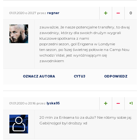
0
01.01.2020 o 20:27 przez
ragnar
zauważcie, że nasze potencjalne transfery, to dwaj
zawodnicy, którzy dla swoich drużyn wygrali
kluczowe spotkania z nami
poprzedni sezon, gol Erigsena w Londynie
ten sezon, po 1szej świetnej połowie na Camp Nou
wchodzi Vidal, jest wyróżniającym się
zawodnikiem
OZNACZ AUTORA
CYTUJ
ODPOWIEDZ
+1
01.01.2020 o 20:16 przez
lyska95
20 mln za Eriksena to za dużo? Nie róbmy sobie jaj.
Gabi(no)gol byl droższy xd