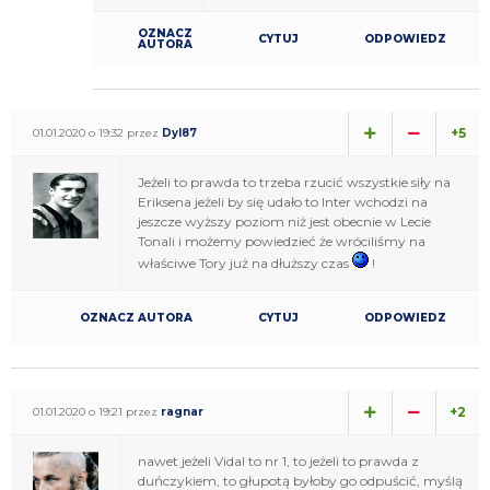
OZNACZ
CYTUJ
ODPOWIEDZ
AUTORA
+5
01.01.2020 o 19:32 przez
Dyl87
Jeżeli to prawda to trzeba rzucić wszystkie siły na
Eriksena jeżeli by się udało to Inter wchodzi na
jeszcze wyższy poziom niż jest obecnie w Lecie
Tonali i możemy powiedzieć że wróciliśmy na
właściwe Tory już na dłuższy czas
!
OZNACZ AUTORA
CYTUJ
ODPOWIEDZ
+2
01.01.2020 o 19:21 przez
ragnar
nawet jeżeli Vidal to nr 1, to jeżeli to prawda z
duńczykiem, to głupotą byłoby go odpuścić, myślą