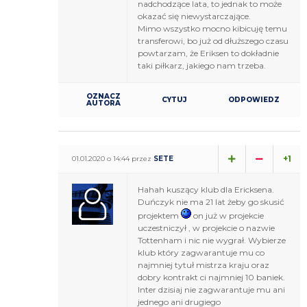
nadchodzące lata, to jednak to może
okazać się niewystarczające.
Mimo wszystko mocno kibicuję temu
transferowi, bo już od dłuższego czasu
powtarzam, że Eriksen to dokładnie
taki piłkarz, jakiego nam trzeba.
OZNACZ
CYTUJ
ODPOWIEDZ
AUTORA
+1
01.01.2020 o 14:44 przez
SETE
Hahah kuszący klub dla Ericksena.
Duńczyk nie ma 21 lat żeby go skusić
projektem
on już w projekcie
uczestniczył , w projekcie o nazwie
Tottenham i nic nie wygrał. Wybierze
klub który zagwarantuje mu co
najmniej tytuł mistrza kraju oraz
dobry kontrakt ci najmniej 10 baniek.
Inter dzisiaj nie zagwarantuje mu ani
jednego ani drugiego