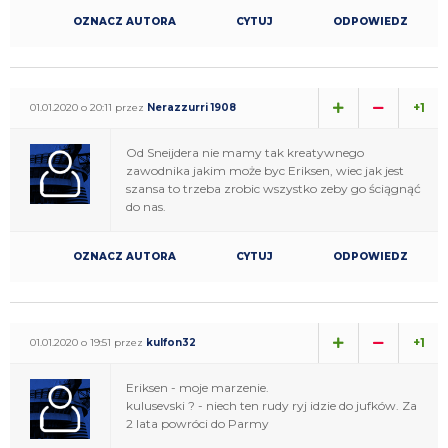
OZNACZ AUTORA
CYTUJ
ODPOWIEDZ
+1
01.01.2020 o 20:11 przez
Nerazzurri 1908
Od Sneijdera nie mamy tak kreatywnego
zawodnika jakim może byc Eriksen, wiec jak jest
szansa to trzeba zrobic wszystko zeby go ściągnąć
do nas.
OZNACZ AUTORA
CYTUJ
ODPOWIEDZ
+1
01.01.2020 o 19:51 przez
kulfon32
Eriksen - moje marzenie.
kulusevski ? - niech ten rudy ryj idzie do jufków. Za
2 lata powróci do Parmy