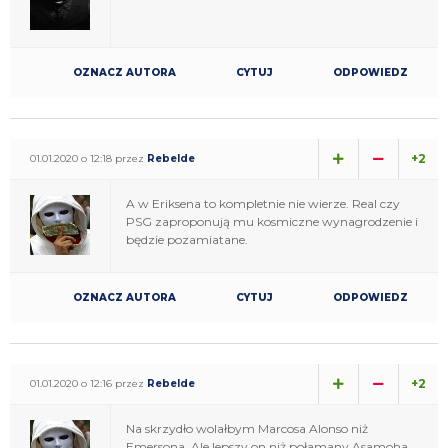
OZNACZ AUTORA
CYTUJ
ODPOWIEDZ
+2
01.01.2020 o 12:18 przez
Rebelde
A w Eriksena to kompletnie nie wierze. Real czy
PSG zaproponują mu kosmiczne wynagrodzenie i
będzie pozamiatane.
OZNACZ AUTORA
CYTUJ
ODPOWIEDZ
+2
01.01.2020 o 12:16 przez
Rebelde
Na skrzydło wolałbym Marcosa Alonso niż
Emersona. Ale lepszy on niż połamany Asamoha.