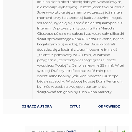
dnia na dzień nie stanie się dobrym wahadłowym,
nie mówiąc wybitnym). Jeszcze jeden taki numer a
Juve wyprztyka się z mamony, zresztą już na ten
moment przy tak szerokiej kadrze powinni kogoś
sprzedać, by dalej się zbroić na dalszą kampanię z
Interem. W przyszłym tygodniu Pan Marotta
Giuseppe pójdzie na całego i zaskoczy cały piłkarski
świat sprowadzając Pana Piłkarza Eriksena, będąc
bogatszym o tą wiedzę, że Pan Ausilio potrafi
dogadać się z ludźmi z Ligurii (opchnie im jakiś
,,talent" z primavery za 40 mln, w zamian
przygarnie ,,perspektywicznego gracza, może
włoskiego Pogbę" z Genoi za jedynie 25 mln). W tej
sytuacji Duńczyk trafi do nas za 15 mln plus
ewentualne bonusy, jeśli Pan Marotta Giuseppe
będzie szczodry. W sobotę kupuję Dom Perignon,
by móc w zaciszu swojego apartamentu
świętować ten genialny ruch Pana Marotty.
OZNACZ AUTORA
CYTUJ
ODPOWIEDZ
+1
01.01.2020 o 22:45 przez
Dyl87