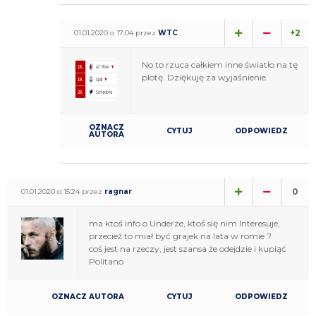
+2
01.01.2020 o 17:04 przez
WTC
No to rzuca całkiem inne światło na tę
plotę. Dziękuję za wyjaśnienie.
OZNACZ
CYTUJ
ODPOWIEDZ
AUTORA
0
01.01.2020 o 15:24 przez
ragnar
ma ktoś info o Underze, ktoś się nim Interesuje,
przecież to miał być grajek na lata w romie ?
coś jest na rzeczy, jest szansa że odejdzie i kupiąć
Politano
OZNACZ AUTORA
CYTUJ
ODPOWIEDZ