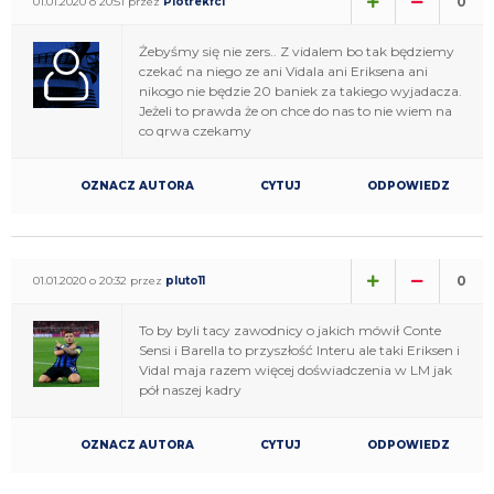
0
01.01.2020 o 20:51 przez
Piotrekfci
Żebyśmy się nie zers.. Z vidalem bo tak będziemy
czekać na niego ze ani Vidala ani Eriksena ani
nikogo nie będzie 20 baniek za takiego wyjadacza.
Jeżeli to prawda że on chce do nas to nie wiem na
co qrwa czekamy
OZNACZ AUTORA
CYTUJ
ODPOWIEDZ
0
01.01.2020 o 20:32 przez
pluto11
To by byli tacy zawodnicy o jakich mówił Conte
Sensi i Barella to przyszłość Interu ale taki Eriksen i
Vidal maja razem więcej doświadczenia w LM jak
pół naszej kadry
OZNACZ AUTORA
CYTUJ
ODPOWIEDZ