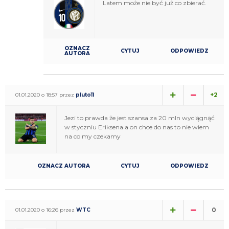
Latem może nie być już co zbierać.
OZNACZ
CYTUJ
ODPOWIEDZ
AUTORA
+2
01.01.2020 o 18:57 przez
pluto11
Jezi to prawda że jest szansa za 20 mln wyciągnąć
w styczniu Eriksena a on chce do nas to nie wiem
na co my czekamy
OZNACZ AUTORA
CYTUJ
ODPOWIEDZ
0
01.01.2020 o 16:26 przez
WTC