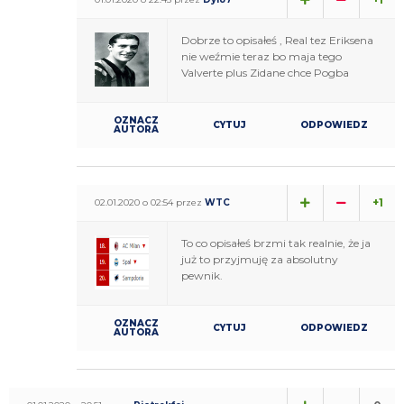
Dobrze to opisałeś , Real tez Eriksena
nie weźmie teraz bo maja tego
Valverte plus Zidane chce Pogba
OZNACZ
CYTUJ
ODPOWIEDZ
AUTORA
+1
02.01.2020 o 02:54 przez
WTC
To co opisałeś brzmi tak realnie, że ja
już to przyjmuję za absolutny
pewnik.
OZNACZ
CYTUJ
ODPOWIEDZ
AUTORA