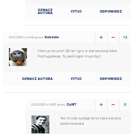
OZNACZ
CYTUJ
ODPOWIEDZ
AUTORA
+2
01.01.2020 o 14:40 przez
Rebelde
Marcus Acuna? 28 lat i gra w bananowej lidze
Portugalskiej. To jakiś ogór musi być.
OZNACZ AUTORA
CYTUJ
ODPOWIEDZ
0
01.01.2020 o 19:37 przez
Dyl87
Tez mi się wydaje że to taka kaczka
dziennikarska