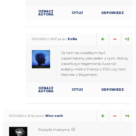
OZNACZ
CYTUJ
ODPOWIEDZ
AUTORA
+2
01.01.2020 o 15:07 przez
KoBa
Ja tam np wolałbym być
zapamiętany jako jeden z tych, którzy
zakończyli hegemonię Juve niż
kolejny mistrz Francji z PSG czy tam
Niemiec z Bayernem.
OZNACZ
CYTUJ
ODPOWIEDZ
AUTORA
+4
01.01.2020 o 12:42 przez
Woo-cash
Ruszyła maszyna. 💥