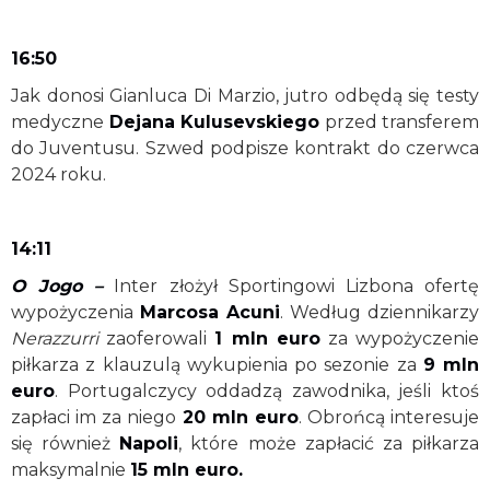
16:50
Jak donosi Gianluca Di Marzio, jutro odbędą się testy
medyczne
Dejana Kulusevskiego
przed transferem
do Juventusu. Szwed podpisze kontrakt do czerwca
2024 roku.
14:11
O Jogo –
Inter złożył Sportingowi Lizbona ofertę
wypożyczenia
Marcosa Acuni
. Według dziennikarzy
Nerazzurri
zaoferowali
1 mln euro
za wypożyczenie
piłkarza z klauzulą wykupienia po sezonie za
9 mln
euro
. Portugalczycy oddadzą zawodnika, jeśli ktoś
zapłaci im za niego
20 mln euro
. Obrońcą interesuje
się również
Napoli
, które może zapłacić za piłkarza
maksymalnie
15 mln euro.