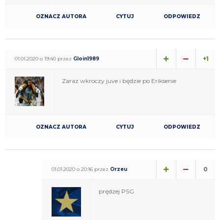
OZNACZ AUTORA
CYTUJ
ODPOWIEDZ
+1
01.01.2020 o 19:40 przez
Gloin1989
Zaraz wkroczy juve i będzie po Eriksenie
OZNACZ AUTORA
CYTUJ
ODPOWIEDZ
0
01.01.2020 o 20:16 przez
Orzeu
prędzej PSG