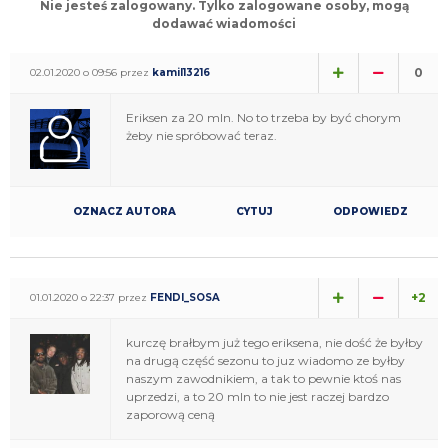
Nie jesteś zalogowany. Tylko zalogowane osoby, mogą
dodawać wiadomości
0
02.01.2020 o 09:56 przez
kamil13216
Eriksen za 20 mln. No to trzeba by być chorym
żeby nie spróbować teraz.
OZNACZ AUTORA
CYTUJ
ODPOWIEDZ
+2
01.01.2020 o 22:37 przez
FENDI_SOSA
kurczę brałbym już tego eriksena, nie dość że byłby
na drugą część sezonu to juz wiadomo ze byłby
naszym zawodnikiem, a tak to pewnie ktoś nas
uprzedzi, a to 20 mln to nie jest raczej bardzo
zaporową ceną