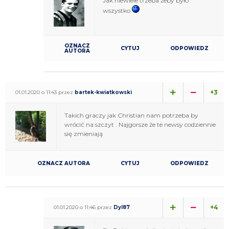
Jak niewiele trzeba żeby było
wszystko
OZNACZ
CYTUJ
ODPOWIEDZ
AUTORA
+3
01.01.2020 o 11:43 przez
bartek-kwiatkowski
Takich graczy jak Christian nam potrzeba by
wrócić na szczyt . Najgorsze że te newsy codziennie
się zmieniają
OZNACZ AUTORA
CYTUJ
ODPOWIEDZ
+4
01.01.2020 o 11:46 przez
Dyl87