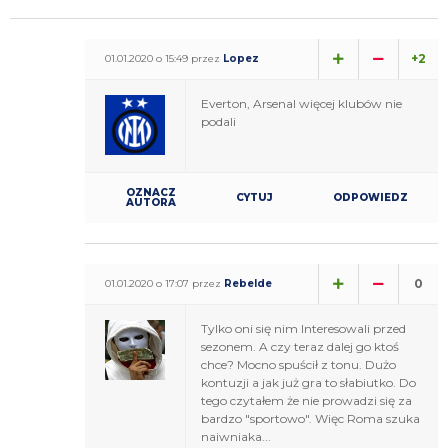
+2
01.01.2020 o 15:49 przez
Lopez
Everton, Arsenal więcej klubów nie
podali
OZNACZ
CYTUJ
ODPOWIEDZ
AUTORA
0
01.01.2020 o 17:07 przez
Rebelde
Tylko oni się nim Interesowali przed
sezonem. A czy teraz dalej go ktoś
chce? Mocno spuścił z tonu. Dużo
kontuzji a jak już gra to słabiutko. Do
tego czytałem że nie prowadzi się za
bardzo "sportowo". Więc Roma szuka
naiwniaka...