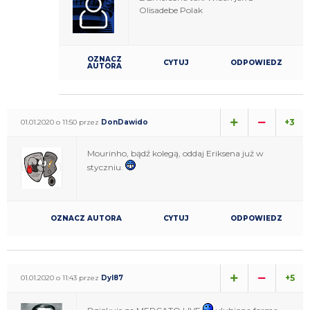
Olisadebe Polak
OZNACZ
CYTUJ
ODPOWIEDZ
AUTORA
+3
01.01.2020 o 11:50 przez
DonDawido
Mourinho, bądź kolegą, oddaj Eriksena już w
styczniu.
OZNACZ AUTORA
CYTUJ
ODPOWIEDZ
+5
01.01.2020 o 11:43 przez
Dyl87