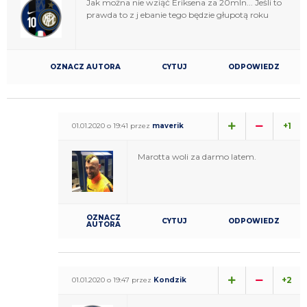
Jak można nie wziąć Eriksena za 20mln... Jeśli to
prawda to z j ebanie tego będzie głupotą roku
OZNACZ AUTORA
CYTUJ
ODPOWIEDZ
+1
01.01.2020 o 19:41 przez
maverik
Marotta woli za darmo latem.
OZNACZ
CYTUJ
ODPOWIEDZ
AUTORA
+2
01.01.2020 o 19:47 przez
Kondzik