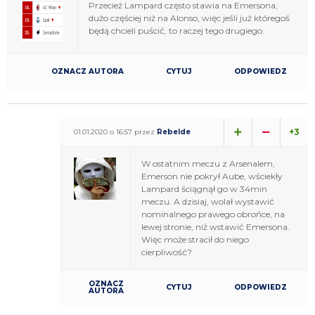
Przecież Lampard często stawia na Emersona,
dużo częściej niż na Alonso, więc jeśli już któregoś
będą chcieli puścić, to raczej tego drugiego.
OZNACZ AUTORA
CYTUJ
ODPOWIEDZ
+3
01.01.2020 o 16:57 przez
Rebelde
W ostatnim meczu z Arsenalem,
Emerson nie pokrył Aube, wściekły
Lampard ściągnął go w 34min
meczu. A dzisiaj, wolał wystawić
nominalnego prawego obrońce, na
lewej stronie, niż wstawić Emersona.
Więc może stracił do niego
cierpliwość?
OZNACZ
CYTUJ
ODPOWIEDZ
AUTORA