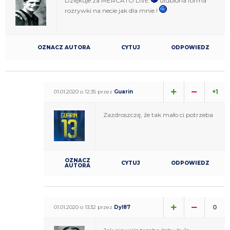
Dziękuje za MERCATO LIVE
ulubiona forma
rozrywki na necie jak dla mnie !
OZNACZ AUTORA
CYTUJ
ODPOWIEDZ
+1
01.01.2020 o 12:35 przez
Guarin
Zazdroszczę, że tak mało ci potrzeba
OZNACZ
CYTUJ
ODPOWIEDZ
AUTORA
0
01.01.2020 o 13:32 przez
Dyl87