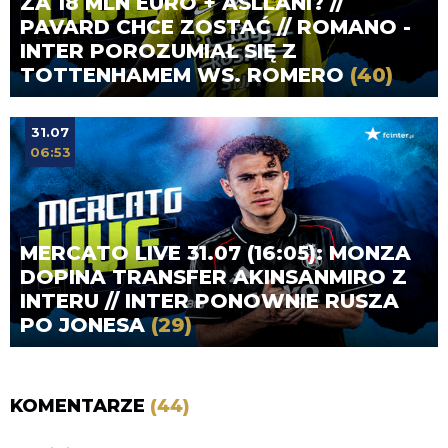
ZA 18 MLN EURO + ASLLANI? //
PAVARD CHCE ZOSTAĆ // ROMANO -
INTER POROZUMIAŁ SIĘ Z
TOTTENHAMEM WS. ROMERO
(40)
31.07
06:53
MERCATO LIVE 31.07 (16:05): MONZA
DOPINA TRANSFER AKINSANMIRO Z
INTERU // INTER PONOWNIE RUSZA
PO JONESA
(29)
KOMENTARZE
(44)