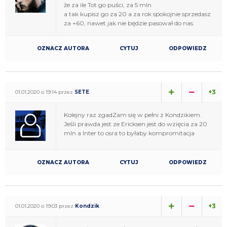
że za ile Tot go puści, za 5 mln
a tak kupisz go za 20 a za rok spokojnie sprzedasz
za +60, nawet jak nie będzie pasował do nas
OZNACZ AUTORA
CYTUJ
ODPOWIEDZ
+3
01.01.2020 o 19:14 przez
SETE
Kolejny raz zgadZam się w pełni z Kondzikiem.
Jeśli prawda jest ze Ericksen jest do wzięcia za 20
mln a Inter to osra to byłaby kompromitacja
OZNACZ AUTORA
CYTUJ
ODPOWIEDZ
+3
01.01.2020 o 19:03 przez
Kondzik