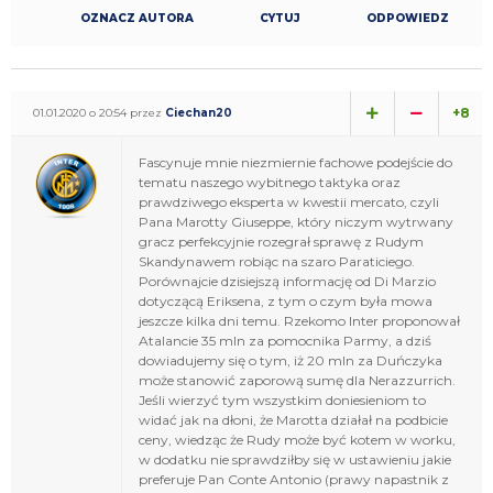
OZNACZ AUTORA
CYTUJ
ODPOWIEDZ
+8
01.01.2020 o 20:54 przez
Ciechan20
Fascynuje mnie niezmiernie fachowe podejście do
tematu naszego wybitnego taktyka oraz
prawdziwego eksperta w kwestii mercato, czyli
Pana Marotty Giuseppe, który niczym wytrwany
gracz perfekcyjnie rozegrał sprawę z Rudym
Skandynawem robiąc na szaro Paraticiego.
Porównajcie dzisiejszą informację od Di Marzio
dotyczącą Eriksena, z tym o czym była mowa
jeszcze kilka dni temu. Rzekomo Inter proponował
Atalancie 35 mln za pomocnika Parmy, a dziś
dowiadujemy się o tym, iż 20 mln za Duńczyka
może stanowić zaporową sumę dla Nerazzurrich.
Jeśli wierzyć tym wszystkim doniesieniom to
widać jak na dłoni, że Marotta działał na podbicie
ceny, wiedząc że Rudy może być kotem w worku,
w dodatku nie sprawdziłby się w ustawieniu jakie
preferuje Pan Conte Antonio (prawy napastnik z