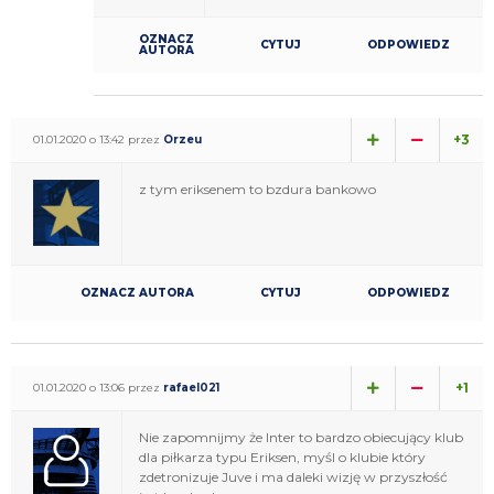
OZNACZ
CYTUJ
ODPOWIEDZ
AUTORA
+3
01.01.2020 o 13:42 przez
Orzeu
z tym eriksenem to bzdura bankowo
OZNACZ AUTORA
CYTUJ
ODPOWIEDZ
+1
01.01.2020 o 13:06 przez
rafael021
Nie zapomnijmy że Inter to bardzo obiecujący klub
dla piłkarza typu Eriksen, myśl o klubie który
zdetronizuje Juve i ma daleki wizję w przyszłość