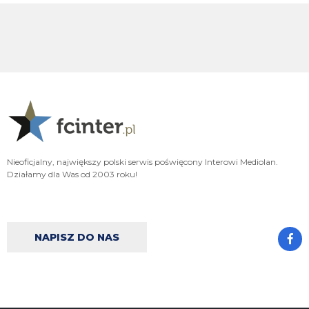
Nerra he
FENDI_SOSA
07.08.2026 14:51
U he need
broda4991
07.08.2026 14:10
No i oktree trza było takiej cipy co będzie chwalić nawet niepowodzenia w
mercato. To się z jednej strony szanuje bo nie robi fermentu a z drugiej
strony niema nazwiska żeby się postawić bo znalazł złotą rybkę.
Nerazzurro90
07.08.2026 13:36
Nieoficjalny, największy polski serwis poświęcony Interowi Mediolan.
fajnie ze zlapalismy dobry kontakt, jeszcze troche i dolacze do was na
Działamy dla Was od 2003 roku!
discorda
Nerazzurro90
07.08.2026 13:35
tak, niech już sperdqdalają
NAPISZ DO NAS
jaszczomb
07.08.2026 13:35
przynajmniej jest koniec wspanialych relacji z atalanta
Nerazzurro90
07.08.2026 13:35
ale co tam. Azalio zastukał podobnie do drzwi rok pozniej i został wyruchany