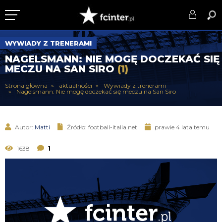
KLUB
WYWIADY Z TRENERAMI
NAGELSMANN: NIE MOGĘ DOCZEKAĆ SIĘ
DRUŻYNA
MECZU NA SAN SIRO
(1)
SERIE A
Strona główna
aktualności
Wywiady z trenerami
Nagelsmann: Nie mogę doczekać się meczu na San Siro
PUCHARY
DLA TIFOSICH
Autor:
Matti
Źródło: football-italia.net
prawie 4 lata temu
SERWIS
1638
1