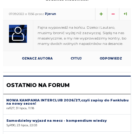
+1
07.09.2022 o 13:56 przez
Pjerun
Fajna wypowiedź na końcu. Dzeko i Lautaro,
musimy bronić wyżej niż zazwyczaj. Siądą na nas
masakrycznie, a my nie wyprowadzimy kontry, bo
mamy dwóch wolnych napastników na desancie.
OZNACZ AUTORA
CYTUJ
ODPOWIEDZ
OSTATNIO NA FORUM
NOWA KAMPANIA INTERCLUB 2026/27,czyli zapisy do Fanklubu
na nowy sezon!
rafi27, 31 lipca, 11:18
Samodzielny wyjazd na mecz - kompendium wiedzy
SyR90, 23 lipca, 22:03