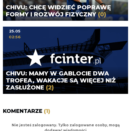
CHIVU: CHCĘ WIDZIEĆ POPRAWĘ
FORMY I ROZWÓJ FIZYCZNY
(0)
25.05
02:56
CHIVU: MAMY W GABLOCIE DWA
TROFEA, WAKACJE SĄ WIĘCEJ NIŻ
ZASŁUŻONE
(2)
KOMENTARZE
(1)
Nie jesteś zalogowany. Tylko zalogowane osoby, mogą
dodawać wiadomości