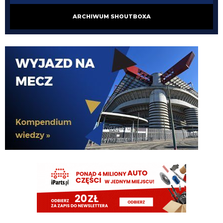
DonDawido
07.08.2026 15:40
ARCHIWUM SHOUTBOXA
No akurat Domin najczęściej powtarza żebyś dołączył.
Nerazzurro90
07.08.2026 15:39
juz dawno bym byl u was gdyby nie domin, on boi sie mnie w redakcji
DonDawido
07.08.2026 15:38
Ty mi nie stawiaj warunków tylko odpowiedz.
Nerazzurro90
07.08.2026 15:36
jesli bede na grupce na messengerze stary
DonDawido
07.08.2026 15:35
Nerazzurro90, chcesz nadal tę posadę w redakcji?
Nerazzurro90
07.08.2026 15:28
mavornik co tam pewnie pocisz sie na mysl o opalonej glowce spolotiego i
jutrzejszym meczu jego
FENDI_SOSA
07.08.2026 14:51