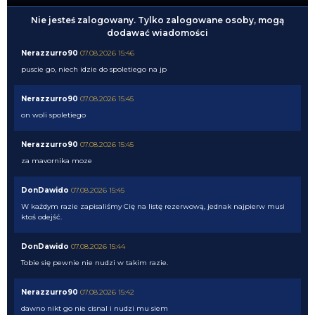
Nie jesteś zalogowany. Tylko zalogowane osoby, mogą
dodawać wiadomości
Nerazzurro90
07.08.2026 15:46
puscie go, niech idzie do spoletiego na jp
Nerazzurro90
07.08.2026 15:45
on woli spoletiego
Nerazzurro90
07.08.2026 15:45
za mavornika moze
DonDawido
07.08.2026 15:45
W każdym razie zapisaliśmy Cię na listę rezerwową, jednak najpierw musi
ktoś odejść.
DonDawido
07.08.2026 15:44
Tobie się pewnie nie nudzi w takim razie.
Nerazzurro90
07.08.2026 15:42
dawno nikt go nie cisnal i nudzi mu siem