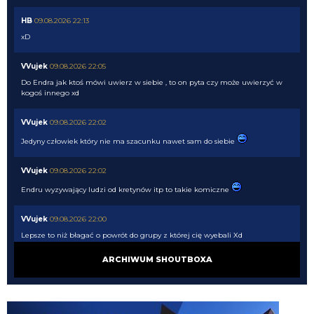
HB
09.08.2026 22:13
xD
VVujek
09.08.2026 22:05
Do Endra jak ktoś mówi uwierz w siebie , to on pyta czy może uwierzyć w
kogoś innego xd
VVujek
09.08.2026 22:02
Jedyny człowiek który nie ma szacunku nawet sam do siebie
VVujek
09.08.2026 22:02
Endru wyzywający ludzi od kretynów itp to takie komiczne
VVujek
09.08.2026 22:00
Lepsze to niż błagać o powrót do grupy z której cię wyebali Xd
ARCHIWUM SHOUTBOXA
Nerazzurro90
09.08.2026 21:51
Miłośnik i wielbiciel wielkich murzynów sidibe singo pepe a teraz Norton
cuffy oto niejaki wujek, sodomitax zboczeniec