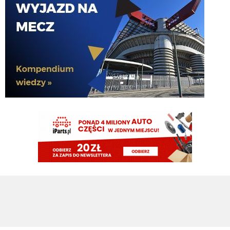
Endru
09.08.2026 21:31
I dalej chcą, a ty kretynie chciałes sidibe i pepe
VVujek
09.08.2026 21:24
Spence z Tottenhamu 0 g 0 asyst a wielu go tu chciało.
Cny
09.08.2026 21:23
plan idealny. kupujemy nortona za 15M, myślimy że kopnie Ewa razy prosto
piłkę i jakieś niukasyl czy inne lids da za niego sto milionów później, w
rzeczywistości bujamy się z nim jak z islamskim albancem
Klinsi64
09.08.2026 21:02
no i do Sebka Esposito bo on mentalnie też jest murzynem
Klinsi64
09.08.2026 21:01
słabość VVujka do czarnych jest już legendarna
Klinsi64
09.08.2026 21:01
fajne śmiganie Nortona Puffy
Klinsi64
09.08.2026 21:00