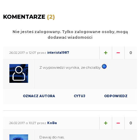
KOMENTARZE
(2)
Nie jesteś zalogowany. Tylko zalogowane osoby, mogą
dodawać wiadomości
0
26.02.2017 o 12:07 przez
interista1987
Z wypowiedzi wynika, ze chcialby
OZNACZ AUTORA
CYTUJ
ODPOWIEDZ
0
26.02.2017 o 10:27 przez
KoBa
Dawaj do nas.