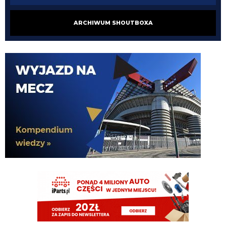
VVujek
08.08.2026 15:03
ARCHIWUM SHOUTBOXA
Ty nazwałeś go plackiem przypominam
Nerazzurro90
08.08.2026 15:03
fajnie ze diouf kolejny mecz z golem, ołktri ma tym samym argumenty zeby
w sumie zamknac juz mercato
ragnar
08.08.2026 15:02
Diouf szybka noga 😄
ragnar
08.08.2026 15:02
Ładnie Bovio czy jak mu tam skubnał
VVujek
08.08.2026 15:02
Diouf pan piłkarz ,a niektórzy chcieli się go już pozbyć xdd
FENDI_SOSA
08.08.2026 15:00
dzieki diouf Królu.
FENDI_SOSA
08.08.2026 15:00