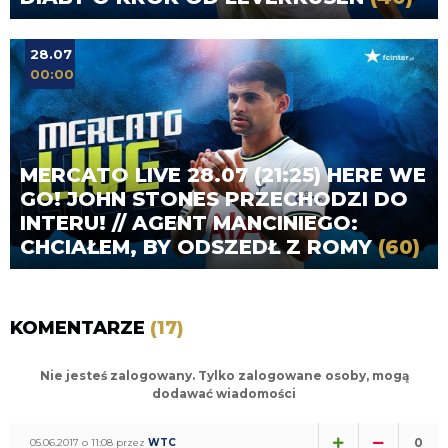
28.07
00:00
MERCATO LIVE 28.07 (21:25) HERE WE
GO! JOHN STONES PRZECHODZI DO
INTERU! // AGENT MANCINIEGO:
CHCIAŁEM, BY ODSZEDŁ Z ROMY
(60)
KOMENTARZE
(17)
Nie jesteś zalogowany. Tylko zalogowane osoby, mogą
dodawać wiadomości
0
05.06.2017 o 11:08 przez
WTC