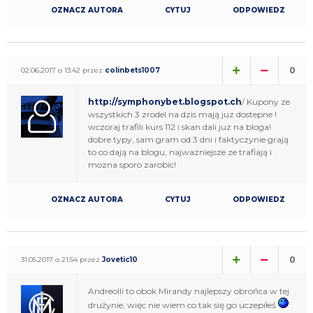
OZNACZ AUTORA
CYTUJ
ODPOWIEDZ
0
02.06.2017 o 13:42 przez
colinbets1007
http://symphonybet.blogspot.ch
/ Kupony ze
wszystkich 3 zrodel na dzis mają juz dostepne !
wczoraj trafili kurs 112 i skan dali juz na bloga!
dobre typy, sam gram od 3 dni i faktyczynie grają
to co dają na blogu, najwazniejsze ze trafiają i
mozna sporo zarobic!
OZNACZ AUTORA
CYTUJ
ODPOWIEDZ
0
31.05.2017 o 21:54 przez
Jovetic10
Andreolli to obok Mirandy najlepszy obrońca w tej
drużynie, więc nie wiem co tak się go uczepiłeś