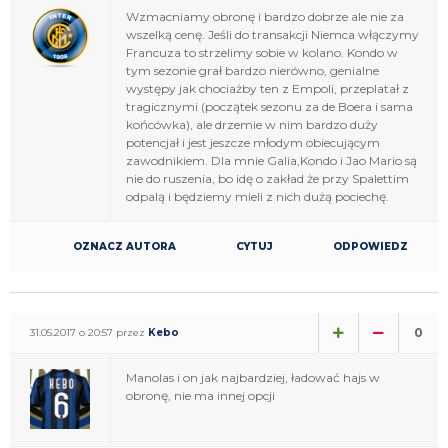
Wzmacniamy obronę i bardzo dobrze ale nie za
wszelką cenę. Jeśli do transakcji Niemca włączymy
Francuza to strzelimy sobie w kolano. Kondo w
tym sezonie grał bardzo nierówno, genialne
występy jak chociażby ten z Empoli, przeplatał z
tragicznymi (początek sezonu za de Boera i sama
końcówka), ale drzemie w nim bardzo duży
potencjał i jest jeszcze młodym obiecującym
zawodnikiem. Dla mnie Galia,Kondo i Jao Mario są
nie do ruszenia, bo idę o zakład że przy Spalettim
odpalą i będziemy mieli z nich dużą pociechę.
OZNACZ AUTORA
CYTUJ
ODPOWIEDZ
0
31.05.2017 o 20:57 przez
Kebo
Manolas i on jak najbardziej, ładować hajs w
obronę, nie ma innej opcji