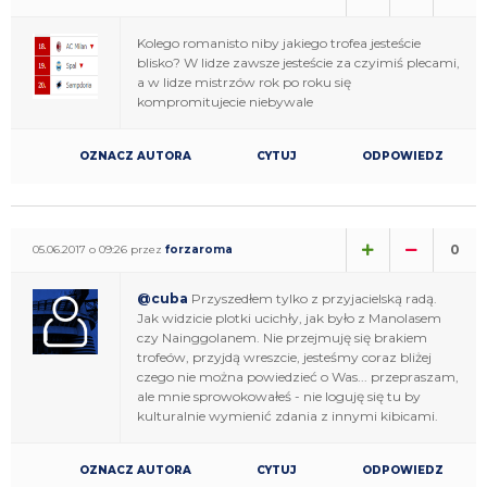
Kolego romanisto niby jakiego trofea jesteście
blisko? W lidze zawsze jesteście za czyimiś plecami,
a w lidze mistrzów rok po roku się
kompromitujecie niebywale
OZNACZ AUTORA
CYTUJ
ODPOWIEDZ
0
05.06.2017 o 09:26 przez
forzaroma
@cuba
Przyszedłem tylko z przyjacielską radą.
Jak widzicie plotki ucichły, jak było z Manolasem
czy Nainggolanem. Nie przejmuję się brakiem
trofeów, przyjdą wreszcie, jesteśmy coraz bliżej
czego nie można powiedzieć o Was... przepraszam,
ale mnie sprowokowałeś - nie loguję się tu by
kulturalnie wymienić zdania z innymi kibicami.
OZNACZ AUTORA
CYTUJ
ODPOWIEDZ