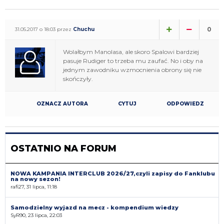
0
31.05.2017 o 18:03 przez
Chuchu
Wolałbym Manolasa, ale skoro Spalowi bardziej
pasuje Rudiger to trzeba mu zaufać. No i oby na
jednym zawodniku wzmocnienia obrony się nie
skończyły.
OZNACZ AUTORA
CYTUJ
ODPOWIEDZ
OSTATNIO NA FORUM
NOWA KAMPANIA INTERCLUB 2026/27,czyli zapisy do Fanklubu
na nowy sezon!
rafi27, 31 lipca, 11:18
Samodzielny wyjazd na mecz - kompendium wiedzy
SyR90, 23 lipca, 22:03