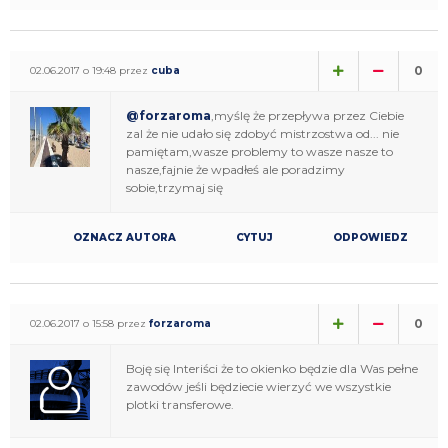
0
02.06.2017 o 19:48 przez
cuba
@forzaroma
,myślę że przepływa przez Ciebie
zal że nie udało się zdobyć mistrzostwa od... nie
pamiętam,wasze problemy to wasze nasze to
nasze,fajnie że wpadłeś ale poradzimy
sobie,trzymaj się
OZNACZ AUTORA
CYTUJ
ODPOWIEDZ
0
02.06.2017 o 15:58 przez
forzaroma
Boję się Interiści że to okienko będzie dla Was pełne
zawodów jeśli będziecie wierzyć we wszystkie
plotki transferowe.