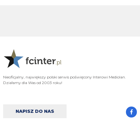
korni!
FENDI_SOSA
08.08.2026 14:56
kurde jakby jeszcze byl dla nas korni. to pieknie
FENDI_SOSA
08.08.2026 14:55
betbuilder
Imrahil
08.08.2026 14:55
1-2
Nieoficjalny, największy polski serwis poświęcony Interowi Mediolan.
FENDI_SOSA
08.08.2026 14:55
Działamy dla Was od 2003 roku!
uff bo dalem ich bramke i over 1.5 w meczu xd bet
FENDI_SOSA
08.08.2026 14:55
j!
NAPISZ DO NAS
martin
08.08.2026 14:49
skad oni biora tych komentatorow masakra
FENDI_SOSA
08.08.2026 14:46