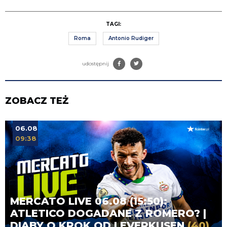
TAGI:
Roma
Antonio Rudiger
udostępnij
ZOBACZ TEŻ
06.08
09:38
MERCATO LIVE 06.08 (15:50):
ATLETICO DOGADANE Z ROMERO? |
DIABY O KROK OD LEVERKUSEN
(40)