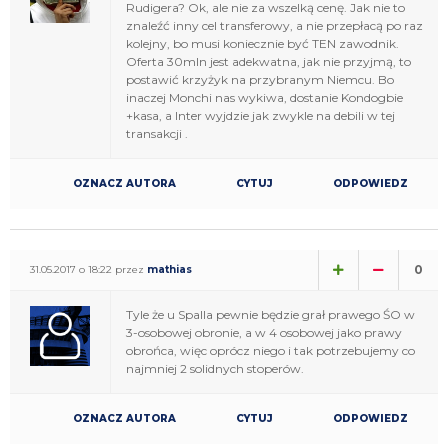
Rudigera? Ok, ale nie za wszelką cenę. Jak nie to
znaleźć inny cel transferowy, a nie przepłacą po raz
kolejny, bo musi koniecznie być TEN zawodnik.
Oferta 30mln jest adekwatna, jak nie przyjmą, to
postawić krzyżyk na przybranym Niemcu. Bo
inaczej Monchi nas wykiwa, dostanie Kondogbie
+kasa, a Inter wyjdzie jak zwykle na debili w tej
transakcji .
OZNACZ AUTORA
CYTUJ
ODPOWIEDZ
0
31.05.2017 o 18:22 przez
mathias
Tyle że u Spalla pewnie będzie grał prawego ŚO w
3-osobowej obronie, a w 4 osobowej jako prawy
obrońca, więc oprócz niego i tak potrzebujemy co
najmniej 2 solidnych stoperów.
OZNACZ AUTORA
CYTUJ
ODPOWIEDZ