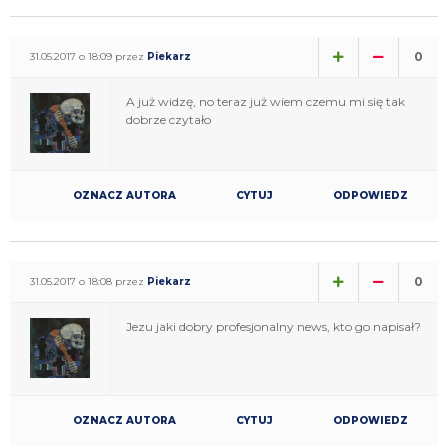
0
31.05.2017 o 18:09 przez
Piekarz
A już widzę, no teraz już wiem czemu mi się tak
dobrze czytało
OZNACZ AUTORA
CYTUJ
ODPOWIEDZ
0
31.05.2017 o 18:08 przez
Piekarz
Jezu jaki dobry profesjonalny news, kto go napisał?
OZNACZ AUTORA
CYTUJ
ODPOWIEDZ