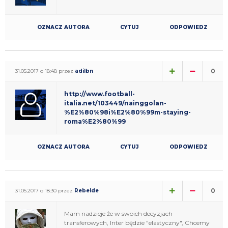
OZNACZ AUTORA
CYTUJ
ODPOWIEDZ
0
31.05.2017 o 18:48 przez
adilbn
http://www.football-
italia.net/103449/nainggolan-
%E2%80%98i%E2%80%99m-staying-
roma%E2%80%99
OZNACZ AUTORA
CYTUJ
ODPOWIEDZ
0
31.05.2017 o 18:30 przez
Rebelde
Mam nadzieje że w swoich decyzjach
transferowych, Inter będzie "elastyczny", Chcemy