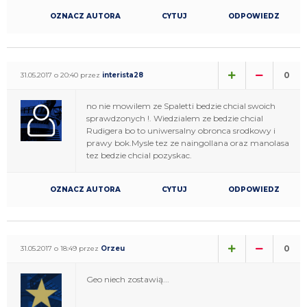
OZNACZ AUTORA
CYTUJ
ODPOWIEDZ
0
31.05.2017 o 20:40 przez
interista28
no nie mowilem ze Spaletti bedzie chcial swoich
sprawdzonych !. Wiedzialem ze bedzie chcial
Rudigera bo to uniwersalny obronca srodkowy i
prawy bok.Mysle tez ze naingollana oraz manolasa
tez bedzie chcial pozyskac.
OZNACZ AUTORA
CYTUJ
ODPOWIEDZ
0
31.05.2017 o 18:49 przez
Orzeu
Geo niech zostawią...