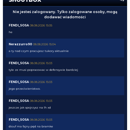
Nie jesteś zalogowany. Tylko zalogowane osoby, mogą
dodawać wiadomości
FENDI_SOSA
08.08.2026 15:05
he
Nerazzurro90
08.08.2026 15:04
a ty nad czym pracujesz tukory aktualnie
FENDI_SOSA
08.08.2026 15:03
tyle ze musi popracowac w defensywie bardziej
FENDI_SOSA
08.08.2026 15:03
jego przeciwienistwo.
FENDI_SOSA
08.08.2026 15:03
jeszcze jak spojrzysz na lh xd
FENDI_SOSA
08.08.2026 15:03
diouf ma fajny pęd na bramke