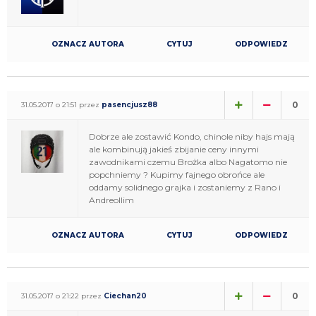
OZNACZ AUTORA
CYTUJ
ODPOWIEDZ
0
31.05.2017 o 21:51 przez
pasencjusz88
Dobrze ale zostawić Kondo, chinole niby hajs mają
ale kombinują jakieś zbijanie ceny innymi
zawodnikami czemu Brożka albo Nagatomo nie
popchniemy ? Kupimy fajnego obrońce ale
oddamy solidnego grajka i zostaniemy z Rano i
Andreollim
OZNACZ AUTORA
CYTUJ
ODPOWIEDZ
0
31.05.2017 o 21:22 przez
Ciechan20