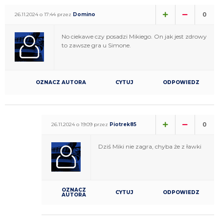
0
26.11.2024 o 17:44 przez
Domino
No ciekawe czy posadzi Mikiego. On jak jest zdrowy
to zawsze gra u Simone.
OZNACZ AUTORA
CYTUJ
ODPOWIEDZ
0
26.11.2024 o 19:09 przez
Piotrek85
Dziś Miki nie zagra, chyba że z ławki
OZNACZ
CYTUJ
ODPOWIEDZ
AUTORA