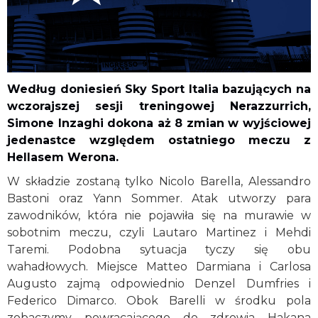
Według doniesień Sky Sport Italia bazujących na
wczorajszej sesji treningowej Nerazzurrich,
Simone Inzaghi dokona aż 8 zmian w wyjściowej
jedenastce względem ostatniego meczu z
Hellasem Werona.
W składzie zostaną tylko Nicolo Barella, Alessandro
Bastoni oraz Yann Sommer. Atak utworzy para
zawodników, która nie pojawiła się na murawie w
sobotnim meczu, czyli Lautaro Martinez i Mehdi
Taremi. Podobna sytuacja tyczy się obu
wahadłowych. Miejsce Matteo Darmiana i Carlosa
Augusto zajmą odpowiednio Denzel Dumfries i
Federico Dimarco. Obok Barelli w środku pola
zobaczymy powracającego do zdrowia Hakana