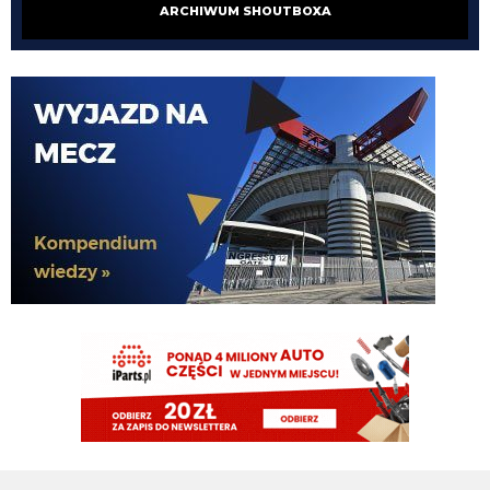
ARCHIWUM SHOUTBOXA
Xucatlan
05.08.2026 19:46
Skąd wiesz?
martins2000
05.08.2026 19:45
Ausilio jak pytał o Molinę to 30 chcieli
timon
05.08.2026 19:44
Zarobkami wyszloby podobnie
timon
05.08.2026 19:44
Molina niby za 13mln plus 4 bonusy. Jak mialbym te 40mln to wolalbym za
to wziac dwojke Lucumi- Molina i mamy kadre gotową
martins2000
05.08.2026 19:43
AusilioOut
ragnar
05.08.2026 19:42
Ostatnie dwa sezony połowę opuścił, wcześniej grał prawie wszystko, o
dziwo w pl ostatnie 4 sezony tylko 2 czerwone...a niby taka nagonka ile to
czerwonych nie łapie romero