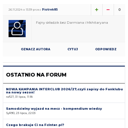
0
26.11.2024 o 13:39 przez
Piotrek85
Fajny składzik bez Darmiana i Mkhitaryana
OZNACZ AUTORA
CYTUJ
ODPOWIEDZ
OSTATNIO NA FORUM
NOWA KAMPANIA INTERCLUB 2026/27,czyli zapisy do Fanklubu
na nowy sezon!
rafi27, 31 lipca, 11:18
Samodzielny wyjazd na mecz - kompendium wiedzy
SyR90, 23 lipca, 22:03
Czego brakuje Ci na FcInter.pl?