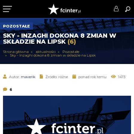
KLUB
POZOSTAŁE
SKY - INZAGHI DOKONA 8 ZMIAN W
DRUŻYNA
SKŁADZIE NA LIPSK
(6)
SERIE A
Strona główna
aktualności
Pozostałe
Sky - Inzaghi dokona 8 zmian w składzie na Lipsk
PUCHARY
DLA TIFOSICH
Autor:
maverik
Źródło: różne
ponad rok temu
1473
SERWIS
6