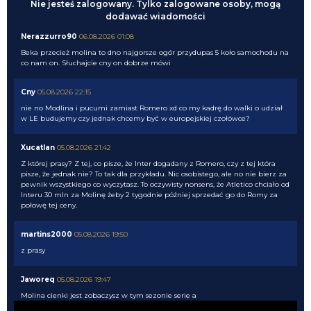
Nie jesteś zalogowany. Tylko zalogowane osoby, mogą
dodawać wiadomości
Nerazzurro90
06.08.2026 01:08
Beka przecież molina to dno najgorsze ogór przydupas 5 koło samochodu na
co nam on. Słuchajcie cny on dobrze mówi
Cny
05.08.2026 22:15
nie no Modlina i pucumi zamiast Romero xd co my kadrę do walki o udział
w LE budujemy czy jednak chcemy być w europejskiej czołówce?
Xucatlan
05.08.2026 21:42
Z której prasy? Z tej, co pisze, że Inter dogadany z Romero, czy z tej która
pisze, że jednak nie? To tak dla przykładu. Nic osobistego, ale no nie bierz za
pewnik wszystkiego co wyczytasz. To oczywisty nonsens, że Atletico chciało od
Interu 30 mln za Molinę żeby 2 tygodnie później sprzedać go do Romy za
połowę tej ceny.
martins2000
05.08.2026 19:50
z prasy
Jaworeq
05.08.2026 19:47
Molina cienki jest zobaczysz w tym sezonie serie a