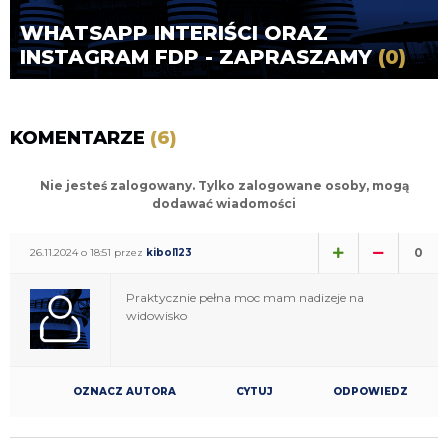
WHATSAPP INTERIŚCI ORAZ
INSTAGRAM FDP - ZAPRASZAMY
(0)
KOMENTARZE
(6)
Nie jesteś zalogowany. Tylko zalogowane osoby, mogą
dodawać wiadomości
0
26.11.2024 o 18:51 przez
kibol123
Praktycznie pełna moc mam nadizeje na
widowisko
OZNACZ AUTORA
CYTUJ
ODPOWIEDZ