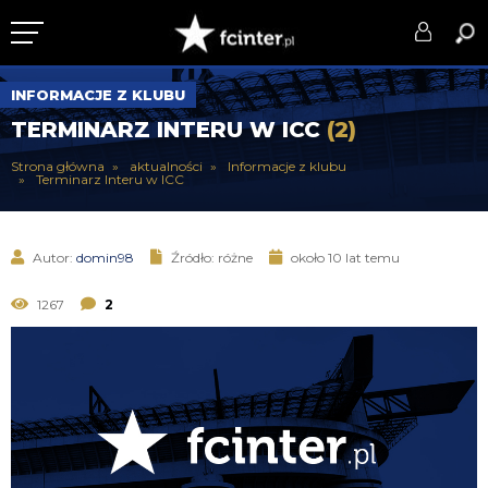
KLUB
INFORMACJE Z KLUBU
TERMINARZ INTERU W ICC
(2)
DRUŻYNA
Strona główna
aktualności
Informacje z klubu
Terminarz Interu w ICC
SERIE A
PUCHARY
Autor:
domin98
Źródło: różne
około 10 lat temu
DLA TIFOSICH
1267
2
SERWIS