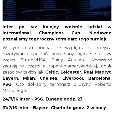
Inter po raz kolejny weźmie udział w
International Champions Cup. Niedawno
poznaliśmy tegoroczny terminarz tego turnieju.
W tym roku puchar ze względu na miejsca
rozgrywania spotkań podzielony będzie na trzy
części: Europa/USA, Chiny, Australia.
Nerazzurri
zagrają w części europejsko-amerykańskiej, obok
zespołów takich jak
Celtic
,
Leicester
,
Real Madryt
,
Bayern
,
Milan
,
Chelsea
,
Liverpool, Barcelona,
PSG.
Oto dokładny terminarz drużyny Roberto
Manciniego:
24/7/16 Inter - PSG, Eugene godz. 23
31/7/16 Inter - Bayern, Charlotte godz. 2 w nocy