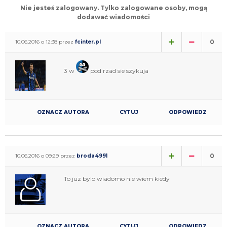
Nie jesteś zalogowany. Tylko zalogowane osoby, mogą
dodawać wiadomości
0
10.06.2016 o 12:38 przez
fcinter.pl
3 w
pod rzad sie szykuja
OZNACZ AUTORA
CYTUJ
ODPOWIEDZ
0
10.06.2016 o 09:29 przez
broda4991
To juz bylo wiadomo nie wiem kiedy
OZNACZ AUTORA
CYTUJ
ODPOWIEDZ