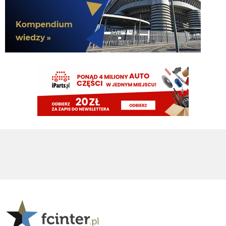
Jak tam Adriano, co słychać
G3nesis
07.08.2026 19:15
Hehe 😁
FENDI_SOSA
07.08.2026 18:56
Adriano ty already dead a nie forever he xd
FENDI_SOSA
07.08.2026 18:56
Oleeks ciśnij go he
Adriano_forever
07.08.2026 18:30
mnie też zbanował za danie reakcji haha na jego ostatnie stanowisko które
było ostatnie ostatnim ostatniejsze i najostatniejsze
Adriano_forever
07.08.2026 18:29
don korleone polskiej kibolki
Adriano_forever
07.08.2026 18:29
typ jest odklejony