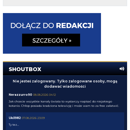
SHOUTBOX
Nie jesteś zalogowany. Tylko zalogowane osoby, mogą
dodawać wiadomości
Nerazzurro90
08.08.2026 04:12
Jak chcecie wszystkie kanały świata to wystarczy napisać do niejakiego
kotanio. Chłop posiada kradziona telewizję i może wam to za free załatwić.
Uki1982
07.08.2026 23:09
Ty tez...