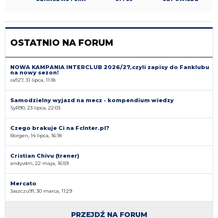
OSTATNIO NA FORUM
NOWA KAMPANIA INTERCLUB 2026/27,czyli zapisy do Fanklubu
na nowy sezon!
rafi27, 31 lipca, 11:18
Samodzielny wyjazd na mecz - kompendium wiedzy
SyR90, 23 lipca, 22:03
Czego brakuje Ci na FcInter.pl?
Borgen, 14 lipca, 16:18
Cristian Chivu (trener)
andyvdm, 22 maja, 16:59
Mercato
Jaszczu91, 30 marca, 11:29
PRZEJDŹ NA FORUM