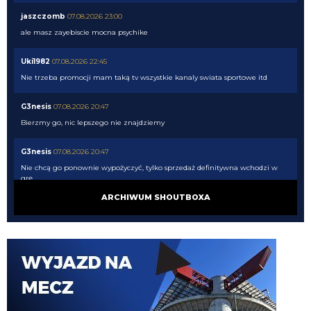
jaszczomb
07.08.2026 23:00
ale masz zayebiscie mocna psychike
Uki1982
07.08.2026 22:45
Nie trzeba promocji mam taką tv wszystkie kanaly swiata sportowe itd
G3nesis
07.08.2026 20:47
Bierzmy go, nic lepszego nie znajdziemy
G3nesis
07.08.2026 20:47
Nie chcą go ponownie wypożyczyć, tylko sprzedaż definitywna wchodzi w
grę
ARCHIWUM SHOUTBOXA
G3nesis
07.08.2026 20:47
Cancelo wrócił do Al Hilal
Nerazzurro90
07.08.2026 19:42
Botmon publicznie czci zmarlego bandyte piscitelliego brak slow obraz
nedzy i rozpaczy
G3nesis
07.08.2026 19:15