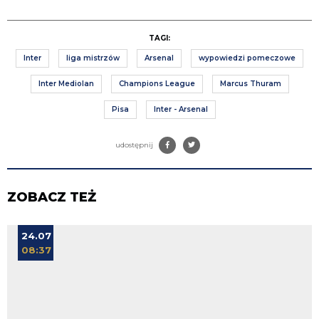
TAGI:
Inter
liga mistrzów
Arsenal
wypowiedzi pomeczowe
Inter Mediolan
Champions League
Marcus Thuram
Pisa
Inter - Arsenal
udostępnij
ZOBACZ TEŻ
24.07
08:37