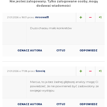
Nie jesteś zalogowany. Tylko zalogowane osoby, mogą
dodawać wiadomości
+1
21.01.2026 o 18:01 przez
mroowa111
Duzo chaosu mało konkretów
OZNACZ AUTORA
CYTUJ
ODPOWIEDZ
+1
21.01.2026 o 17:08 przez
Szociq
Marcus, to ja bez żadnej głębszej analizy mogę Ci
powiedzieć, że nie powinieneś być zadowolony ze
swojego występu.
OZNACZ AUTORA
CYTUJ
ODPOWIEDZ