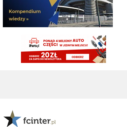
Cny
06.08.2026 14:39
poza tym jest duży rozdźwięk między obietnicami i planami a realnymi
efektami... do tego drużyna która ma zdobyć tego mistrza to nadal ekipa
zbudowana przez Marotte (z pomocą Ałzyljo) jeszcze za Suning.
Cny
06.08.2026 14:32
ale chyba mierzymy w coś innego tniz tylko liga
Kredence
06.08.2026 14:30
Rola dyrektora jest przede wszystkim budowa zespołu, a nasi dyrektorzy są w
tym bardzo dobrzy. Co roku narzekanie na mercato - z pewnością częściowo
slusznie - a potem jak przychodzi 1 kolejka ligi to natychmiastowo pojawia
się pisanie w stylu że jak Inter nie wygra mistrzostwa to kompro. No to jeśli
transfery tak słabe to ciekawe skąd taka narracja
Cny
06.08.2026 14:24
a my które to już lato bez ruchów do wzmocnienia 11? jakieś pieniądze są na
transfery, ale rola dyrektora sportowego nie jest tylko wydawanie pieniędzy.
Cny
06.08.2026 14:22
kolejny wymykający się transfer to zapewne wina Oaktree