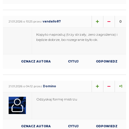
0
21.01.2026 o 10:25 przez
vandallo87
Kopyto naprostuj (trzy strzały, zero zagrożenia) i
będzie dobrze, bo rozegranie było ok.
OZNACZ AUTORA
CYTUJ
ODPOWIEDZ
+1
21.01.2026 o 04:12 przez
Domino
Odzyskaj formę mistrzu
OZNACZ AUTORA
CYTUJ
ODPOWIEDZ