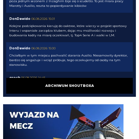
poza jednym sezonem z Inzaghim bije się o scudetto. To jest miara pracy
Marotty i Ausilio, reszta to popierdywanie kibiców
DonDawido
06.08.2026 15:01
Kolejne podziękowania kieruję do oaktree, które wierzy w projekt sportowy
Interu i wspaniale zarządza klubem, dając mu możliwości rozwoju i
budowania kadry na miarę oczekiwań, tj. Top4 Serie A i walki w LM.
DonDawido
06.08.2026 15:00
Chciałbym w tym miejscu pochwalić starania Ausilio. Niesamowity dyrektor,
bardzo się angażuje i wciąż próbuje, tego oczekujemy od osoby na tym
stanowisku.
groch
06.08.2026 14:45
Romero kocha Inter, taka prawda.
ARCHIWUM SHOUTBOXA
Kredence
06.08.2026 14:43
I to wieczne umniejszanie Ausilio, typowy owczy pęd, a Ausilio wykonał dużo
świetnych ruchów
Cny
06.08.2026 14:40
czekam sobie na koniec okienka, nadzieja umiera ostatnia, ale na ten
moment ciężko o pozytywną ocenę mercato