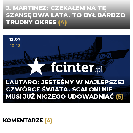
J. MARTINEZ: CZEKAŁEM NA TĘ
SZANSĘ DWA LATA. TO BYŁ BARDZO
TRUDNY OKRES
(4)
12.07
10:13
LAUTARO: JESTEŚMY W NAJLEPSZEJ
CZWÓRCE ŚWIATA. SCALONI NIE
MUSI JUŻ NICZEGO UDOWADNIAĆ
(5)
KOMENTARZE
(4)