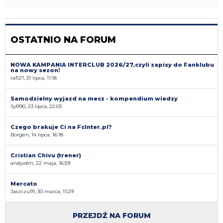
OSTATNIO NA FORUM
NOWA KAMPANIA INTERCLUB 2026/27,czyli zapisy do Fanklubu
na nowy sezon!
rafi27, 31 lipca, 11:18
Samodzielny wyjazd na mecz - kompendium wiedzy
SyR90, 23 lipca, 22:03
Czego brakuje Ci na FcInter.pl?
Borgen, 14 lipca, 16:18
Cristian Chivu (trener)
andyvdm, 22 maja, 16:59
Mercato
Jaszczu91, 30 marca, 11:29
PRZEJDŹ NA FORUM