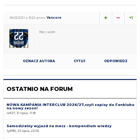
+1
28.03.2021 o 15:22 przez
Vancore
No i won
OZNACZ AUTORA
CYTUJ
ODPOWIEDZ
OSTATNIO NA FORUM
NOWA KAMPANIA INTERCLUB 2026/27,czyli zapisy do Fanklubu
na nowy sezon!
rafi27, 31 lipca, 11:18
Samodzielny wyjazd na mecz - kompendium wiedzy
SyR90, 23 lipca, 22:03