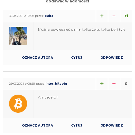
dodawać wiadomości
+1
30.03.2021 o 12:03 przez
cuba
Można powiedzieć o nim tylko że tu tylko był i tyle
OZNACZ AUTORA
CYTUJ
ODPOWIEDZ
0
29.03.2021 o 08:59 przez
inter_bitcoin
Arrivederci!
OZNACZ AUTORA
CYTUJ
ODPOWIEDZ