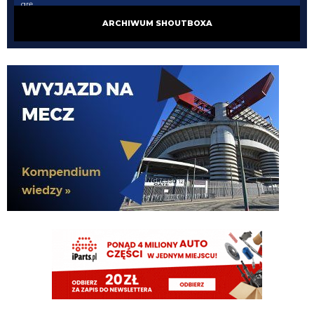
grę
ARCHIWUM SHOUTBOXA
G3nesis
07.08.2026 20:47
Cancelo wrócił do Al Hilal
Nerazzurro90
07.08.2026 19:42
Botmon publicznie czci zmarlego bandyte piscitelliego brak slow obraz
nedzy i rozpaczy
G3nesis
07.08.2026 19:15
Jak tam Adriano, co słychać
G3nesis
07.08.2026 19:15
Hehe 😁
FENDI_SOSA
07.08.2026 18:56
Adriano ty already dead a nie forever he xd
FENDI_SOSA
07.08.2026 18:56
Oleeks ciśnij go he