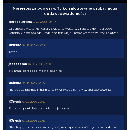
Nie jesteś zalogowany. Tylko zalogowane osoby, mogą
dodawać wiadomości
Nerazzurro90
08.08.2026 04:12
Jak chcecie wszystkie kanały świata to wystarczy napisać do niejakiego
kotanio. Chłop posiada kradziona telewizję i może wam to za free załatwić.
Uki1982
07.08.2026 23:09
Ty tez...
jaszczomb
07.08.2026 23:00
ale masz zayebiscie mocna psychike
Uki1982
07.08.2026 22:45
Nie trzeba promocji mam taką tv wszystkie kanaly swiata sportowe itd
G3nesis
07.08.2026 20:47
Bierzmy go, nic lepszego nie znajdziemy
G3nesis
07.08.2026 20:47
Nie chcą go ponownie wypożyczyć, tylko sprzedaż definitywna wchodzi w