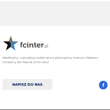
Adriano_forever
07.08.2026 18:30
mnie też zbanował za danie reakcji haha na jego ostatnie stanowisko które
było ostatnie ostatnim ostatniejsze i najostatniejsze
Adriano_forever
07.08.2026 18:29
don korleone polskiej kibolki
Adriano_forever
07.08.2026 18:29
typ jest odklejony
Oleeks
07.08.2026 18:28
Nieoficjalny, największy polski serwis poświęcony Interowi Mediolan.
Wiem, że on tutaj coś pisał, pewnie ma w zwyczaju też czytać i pompować
Działamy dla Was od 2003 roku!
sobie ego na każdą wspominkę o nim xD Żałosny typek
Oleeks
07.08.2026 18:27
Ooo Bartman zjebus mnie zbanował za to, że nazwałem czczonego przez
niego w poście wspominkowym faszola z Lazio - Fabrizio Piscittelego
NAPISZ DO NAS
Claudio
07.08.2026 17:11
https://www.elevensports.pl/pakiety
jakby ktoś myślał o zakupie to znowu
jest promocja