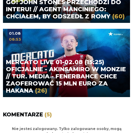
GO! JOHN STONES PRZECHODZI DO
INTERU! // AGENT MANCINIEGO:
CHCIAŁEM, BY ODSZEDŁ Z ROMY
(60)
01.08
08:53
MERCATO LIVE 01-02.08 (15:25)
OFICJALNIE - AKINSAMIRO W MONZIE
// TUR. MEDIA - FENERBAHCE CHCE
ZAOFEROWAĆ 15 MLN EURO ZA
HAKANA
(26)
KOMENTARZE
(5)
Nie jesteś zalogowany. Tylko zalogowane osoby, mogą