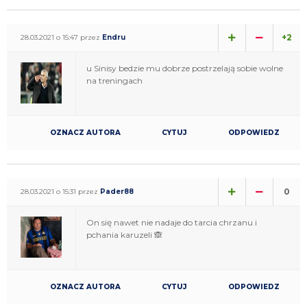
+2
28.03.2021 o 15:47 przez
Endru
u Sinisy bedzie mu dobrze postrzelają sobie wolne
na treningach
OZNACZ AUTORA
CYTUJ
ODPOWIEDZ
0
28.03.2021 o 15:31 przez
Pader88
On się nawet nie nadaje do tarcia chrzanu i
pchania karuzeli 🙈
OZNACZ AUTORA
CYTUJ
ODPOWIEDZ