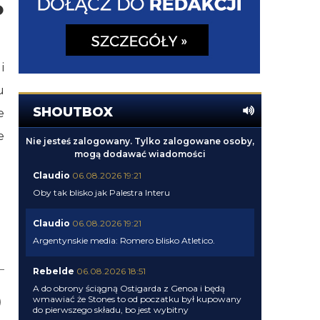
i
u
SHOUTBOX
e
e
Nie jesteś zalogowany. Tylko zalogowane osoby,
mogą dodawać wiadomości
Claudio
06.08.2026 19:21
Oby tak blisko jak Palestra Interu
Claudio
06.08.2026 19:21
Argentynskie media: Romero blisko Atletico.
Rebelde
06.08.2026 18:51
A do obrony ściągną Ostigarda z Genoa i będą
wmawiać że Stones to od poczatku był kupowany
do pierwszego składu, bo jest wybitny