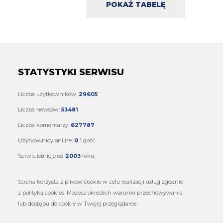
POKAŻ TABELĘ
STATYSTYKI SERWISU
Liczba użytkowników:
29605
Liczba newsów:
53481
Liczba komentarzy:
627787
Użytkownicy online:
0
1 gość
Serwis istnieje od
2003
roku
Strona korzysta z plików cookie w celu realizacji usług zgodnie
z polityką cookies. Możesz określich warunki przechowywania
lub dostępu do cookie w Twojej przeglądarce.