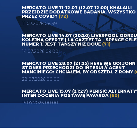
MERCATO LIVE 11-12.07 (12.07 12:00) KHALAILI
PRZEJDZIE DODATKOWE BADANIA. WSZYSTKO
PRZEZ COVID?
(72)
11.07.2026 08:39
MERCATO LIVE 14.07 (20:20) LIVERPOOL ODRZ
KOLEJNĄ OFERTĘ | LA GAZZETTA - SPENCE CEL
NUMER 1, JEST TAŃSZY NIŻ DOUE
(71)
14.07.2026 09:00
MERCATO LIVE 28.07 (21:25) HERE WE GO! JOHN
STONES PRZECHODZI DO INTERU! // AGENT
MANCINIEGO: CHCIAŁEM, BY ODSZEDŁ Z ROMY
(
28.07.2026 00:00
MERCATO LIVE 15.07 (21:27) PERIŠIĆ ALTERNAT
INTER DOCENIA POSTAWĘ PAVARDA
(60)
15.07.2026 00:00