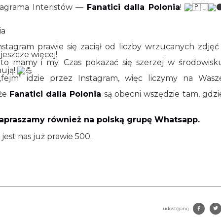
tagrama Interistów —
Fanatici dalla Polonia
!
ia
Instagram prawie się zaciął od liczby wrzucanych zdjęć 
jeszcze więcej!
to mamy i my. Czas pokazać się szerzej w środowisk
nują!
fejm” idzie przez Instagram, więc liczymy na Wasz
 że
Fanatici dalla Polonia
są obecni wszędzie tam, gdzi
zapraszamy również na polską grupę Whatsapp.
est nas już prawie 500.
udostępnij