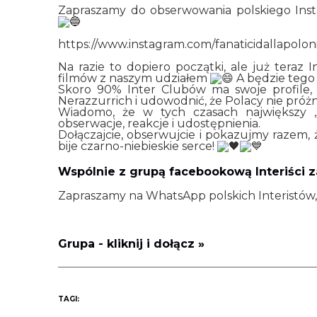
Zapraszamy do obserwowania polskiego Ins
https://www.instagram.com/fanaticidallapolon
Na razie to dopiero początki, ale już teraz 
filmów z naszym udziałem
A będzie tego 
Skoro 90% Inter Clubów ma swoje profile, 
Nerazzurrich i udowodnić, że Polacy nie próż
Wiadomo, że w tych czasach największy „
obserwacje, reakcje i udostępnienia.
Dołączajcie, obserwujcie i pokazujmy razem,
bije czarno-niebieskie serce!
Wspólnie z grupą facebookową Interiści 
Zapraszamy na WhatsApp polskich Interistów, j
Grupa - kliknij i dołącz »
TAGI: