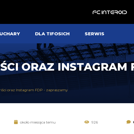
UCHARY
DLA TIFOSICH
SERWIS
ŚCI ORAZ INSTAGRAM 
riści oraz Instagram FDP - zapraszamy
około miesiąca temu
926