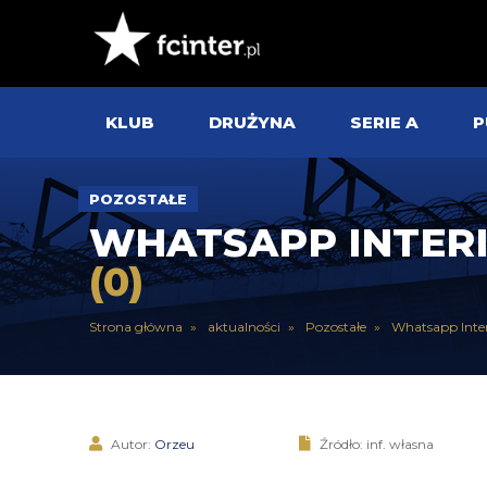
KLUB
DRUŻYNA
SERIE A
P
POZOSTAŁE
WHATSAPP INTERI
(0)
Strona główna
aktualności
Pozostałe
Whatsapp Inte
Autor:
Orzeu
Źródło: inf. własna