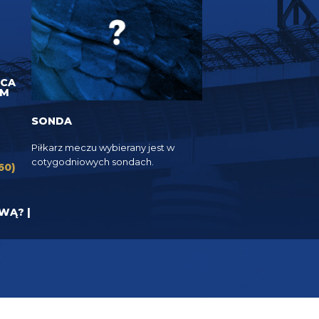
UCA
EM
SONDA
Piłkarz meczu wybierany jest w
cotygodniowych sondach.
60)
YWĄ? |