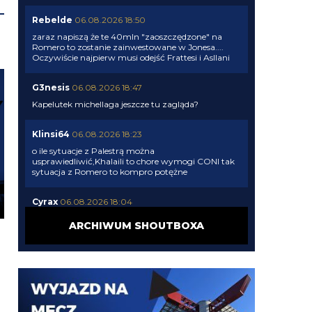
Rebelde
06.08.2026 18:50
zaraz napiszą że te 40mln "zaoszczędzone" na
Romero to zostanie zainwestowane w Jonesa....
Oczywiście najpierw musi odejść Frattesi i Asllani
G3nesis
06.08.2026 18:47
Kapelutek michellaga jeszcze tu zagląda?
Klinsi64
06.08.2026 18:23
o ile sytuacje z Palestrą można
usprawiedliwić,Khalaili to chore wymogi CONI tak
sytuacja z Romero to kompro potężne
Cyrax
06.08.2026 18:04
Strona ostatnio śmiga niczym Inter na rynku
ARCHIWUM SHOUTBOXA
transferowym
Cny
06.08.2026 17:26
jak nie czujesz pewnej różnicy to twoja sprawa
Xucatlan
06.08.2026 17:07