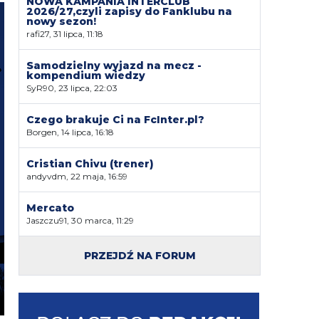
NOWA KAMPANIA INTERCLUB
2026/27,czyli zapisy do Fanklubu na
nowy sezon!
rafi27, 31 lipca, 11:18
Samodzielny wyjazd na mecz -
kompendium wiedzy
SyR90, 23 lipca, 22:03
Czego brakuje Ci na FcInter.pl?
Borgen, 14 lipca, 16:18
Cristian Chivu (trener)
andyvdm, 22 maja, 16:59
Mercato
Jaszczu91, 30 marca, 11:29
PRZEJDŹ NA FORUM