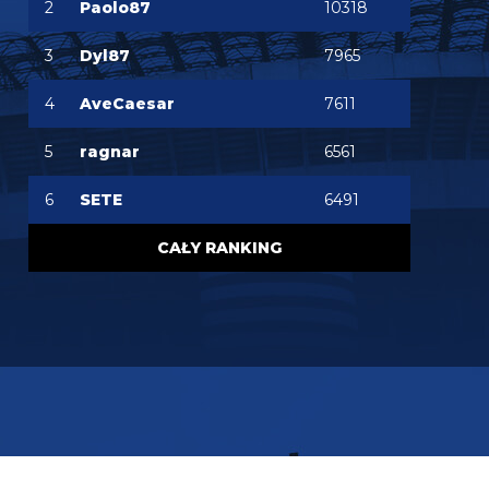
2
Paolo87
10318
wiedzą że jak go nie sprzedadzą przed Romero to
się będziemy bujać do 31 sierpnia z nim i pójdzie na
gówno wypożyczenie... inna sprawa że i tak
3
Dyl87
7965
będziemy się z nim bujać, pewnie gdzieś w końcu
pójdzie a my zostaniemy bez Romero
4
AveCaesar
7611
Cny
06.08.2026 16:54
5
ragnar
6561
ale to nie chodzi o brak kasy tylko o brak miejsca w
składzie dla kolejnego obrońcy. Pavard musi odejść
by zwolnić miejsce a nie pozyskać fundusze
6
SETE
6491
timon
06.08.2026 16:44
CAŁY RANKING
Ale zeby tez nie marudzic to uwazam, ze obrona
Bisseck/Pavard, Akanji/Stones, Bastoni/Augusto jest
silniejsza niz rok temu. Gdyby do tego doszedl jakis
mlody do rotacji lub starszy nawet zadaniowiec
ktory w razie kontuzji zrotuje srodek to bylbym
spokojny o nasz defens
timon
06.08.2026 16:38
A co do Stonesa to biorac pod uwage jaki jest
szklany to mam problem z traktowaniem go jako
cos wiecej niz uzupelnienia kadry